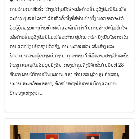
ການສຳມະນາຫົວຂໍ້: “ສ້າງປະຖົມປັດໄຈເພື່ອກ້າວຂຶ້ນສູ່ສັງຄົມນິຍົມເທື່ອ
ລະກ້າວ ຢູ່ ສປປ ລາວ” ເປັນຫົວຂໍ້ໜຶ່ງທີ່ສຳຄັນຢ່າງຍິ່ງ ນອກຈາກຈະໄດ້
ຮັບຮູ້ບົດຮຽນທາງດ້ານທິດສະດີ ແລະພຶດຕິ ກຳ ໃນການສ້າງປະຖົມປັດໄຈ
ເພື່ອກ້າວຂຶ້ນສູ່ສັງຄົມນິຍົມເທື່ອລະກ້າວ ຢູ່ປະເທດເຮົາ ຍັງເປັນໂອກາດໃນ
ການແລກປ່ຽນບົດຮຽນຕົວຈິງ, ການປະກອບສ່ວນເສີມສ້າງ ແລະ
ພັດທະນາຄວາມຮູ້ຂອງພະນັກງານ, ຄູ-ອາຈານ ໃຫ້ມີຄວາມຢ່າງເປັນລະບົບ
ຄົບຊຸດ ແລະອຸດົມສົມບູນຍິ່ງຂຶ້ນ. ກອງປະຊຸມຄັ້ງນີ້ຈັດຂຶ້ນໃນວັນທີ 28
ທັນວາ ພາຍໃຕ້ການເປັນປະທານ ຂອງ ທ່ານ ຮສ ພູວົງ ອຸ່ນຄຳແສນ,
ປະທານສະພາວິທະຍາສາດ, ຫົວໜ້າສະຖາບັນການເມືອງ ແລະການ
ປົກຄອງແຫ່ງຊາດ;…