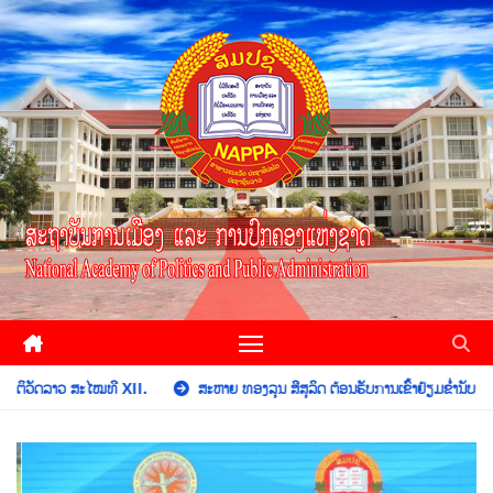
 XII.
ສະຫາຍ ທອງລຸນ ສີສຸລິດ ຕ້ອນຮັບການເຂົ້າຢ້ຽມຂຳ່ນັບ ຂອງຄະນະຜູ້ແທນຂັ້ນສ