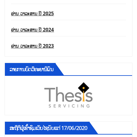
ອ່ານ ວາລະສານ ປີ 2025
ອ່ານ ວາລະສານ ປີ 2024
ອ່ານ ວາລະສານ ປີ 2023
ລາຍການບົດວິທະຍານິພົນ
ສະຖີຕິຜູ້ເຂົ້າຊົມເວັບໄຊນັບແຕ່ 17/06/2020