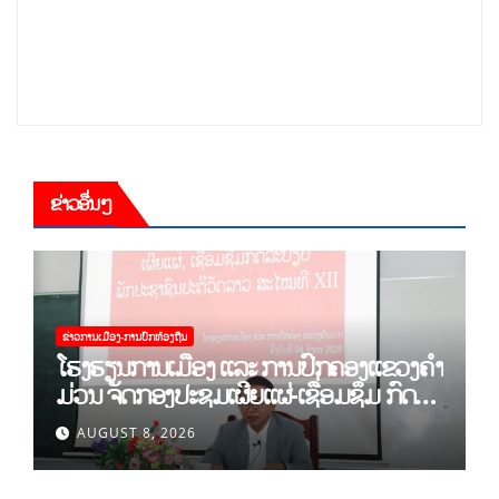
ຂ່າວອື່ນໆ
ຂ່າວການເມືອງ-ການປົກທ້ອງຖີນ
ໂຮງຮຽນການເມືອງ ແລະ ການປົກຄອງແຂວງຄຳ
ມ່ວນ ຈັດກອງປະຊຸມເຜີຍແຜ່-ເຊື່ອມຊຶມ ກົດ
ລະບຽບ ຂອງພັກປະຊາຊົນປະຕິວັດລາວ ສະໄໝ
AUGUST 8, 2026
ທີ XII.