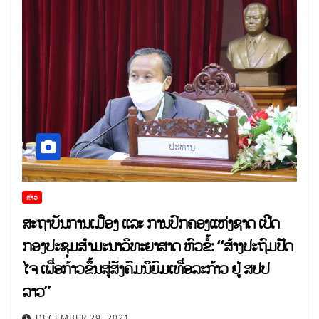
ຂ່າວ
ສະຖາບັນການເມືອງ ແລະ ການປົກຄອງແຫ່ງຊາດ ເປີດ
ກອງປະຊຸມສຳມະນາວິທະຍາສາດ ຫົວຂໍ້: “ສ້າງປະຖົມປັດ
ໄຈ ເພື່ອກ້າວຂຶ້ນສູ່ສັງຄົມນິຍົມເທື່ອລະກ້າວ ຢູ່ ສປປ
ລາວ”
DECEMBER 29, 2021