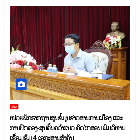
ຂ່າວ
ໜ່ວຍພັກຮາກຖານສູນຂໍ້ມູນຂ່າວສານການເມືອງ ແລະ
ການປົກຄອງ-ສູນຄົ້ນຄວ້າແນວ ຄິດໄກສອນ ພົມວິຫານ
ເຊື່ອມຊຶມ 4 ເອກະສານສຳຄັນ