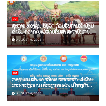
ຂ່າວ
ສະຫາຍ ທອງລຸນ ສີສຸລິດ ຕ້ອນຮັບການເຂົ້າຢ້ຽມ
ຂຳ່ນັບ ຂອງຄະນະຜູ້ແທນຂັ້ນສູງ ສະຖາບັນການ
ເມືອງແຫ່ງຊາດ ໂຮ່ຈີມິນ ແລະ ສະຖາບັນບັນດິດ
AUGUST 6, 2026
ວິທະຍາສາດສັງຄົມຫວຽດນາມ
ຂ່າວ
ກອງປະຊຸມສໍາມະນາວິທະຍາສາດສາກົນ 4 ຝ່າຍ
ລາວ-ຫວຽດນາມ ຍົກສູງການຮ່ວມມືທາງດ້ານ
ທິດສະດີ ແລະ ພຶດຕິກໍາ ລາວ-ຫວຽດນາມ ແນໃສ່
AUGUST 6, 2026
ສ້າງເສດຖະກິດເອກະລາດເປັນເຈົ້າຕົນເອງຢ່າງ
ເຂັ້ມແຂງ