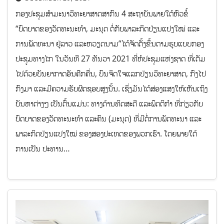
ກອງ​ປະ​ຊຸມ​ສຳ​ມະ​ນາ​ວິ​ທະ​ຍ​າ​ສາດສາ​ກົນ 4 ສະ​ຖາ​ບັນພາຍ​ໃຕ້​ຫົວ​ຂໍ້
“ບົດບາດຂອງວັດທະນະທໍາ, ມະນຸດ ຕໍ່ກັບພາລະກິດປ່ຽນແປງໃໝ່ ແລະ
ການພັດທະນາ ຢູ່ລາວ ແລະຫວຽດນາມ”ໄດ້ຈັດຕັ້ງຂຶ້ນຕາມຮູບແບບກອງ
ປະຊູມທາງໄກ ໃນວັນທີ 27 ທັນວາ 2021 ທີ່ຫໍປະຊຸມແຫ່ງຊາດ ທີ່ເຕັມ
ໄປ​ດ້ວຍບັນຍາ​ກາດ​ອັນຄືກຄື່ນ, ບົນຈິດໃຈແລກປ່ຽນວິທະຍາສາດ, ກົງໄປ
ກົງມາ ແລະມີຄວາມຮັບຜິດຊອບສູງນັ້ນ. ເຊິ່ງມັນໄດ້ສ່ອງ​​ແສງ​ໃຫ້ເຫັນ​​ເຖິງ​
ບັນຫາຕ່າງໆ ເປັນຕົ້ນແມ່ນ: ທາງດ້ານທິດສະດີ ແລະພຶດຕິກຳ ທີ່ກ່ຽວ​ກັບ​
ບົດ​ບາດ​ຂອງວັດ​ທະ​ນະ​ທຳ ແລະຄົນ (ມະ​ນຸດ) ທີ່​ມີ​ຕໍ່​​ການ​ພັດ​ທະ​ນາ ແລະ
ພາ​ລະ​ກິດ​ປ່ຽນ​ແປງໃໝ່​ ຂອງ​ສອງ​ປະ​ເທດ​ຂອງ​ພວກ​ເຮົາ. ໂດຍພາຍໃຕ້
ການເປັນ ປະທານ…