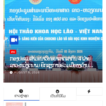
ຂ່າວ
ກອງປະຊຸມສໍາມະນາວິທະຍາສາດສາກົນ 4 ຝ່າຍ
ລາວ-ຫວຽດນາມ ຍົກສູງການຮ່ວມມືທາງດ້ານ
ທິດສະດີ ແລະ ພຶດຕິກໍາ ລາວ-ຫວຽດນາມ ແນໃສ່
AUGUST 6, 2026
ສ້າງເສດຖະກິດເອກະລາດເປັນເຈົ້າຕົນເອງຢ່າງເຂັ້ມ
ແຂງ
ຂ່າວຫຼ້າສຸດ
ເປັນທີນີຍົມ