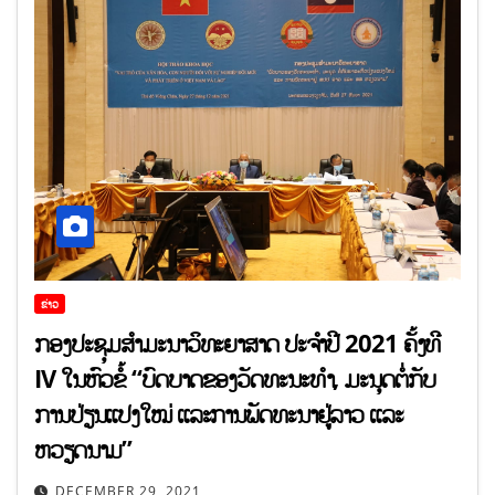
ຂ່າວ
ກອງປະຊຸມສໍາມະນາວິທະຍາສາດ ປະຈໍາປີ 2021 ຄັ້ງທີ
IV ໃນຫົວຂໍ້ “ບົດບາດຂອງວັດທະນະທຳ, ມະນຸດຕໍ່ກັບ
ການປ່ຽນແປງໃໝ່ ແລະການພັດທະນາຢູ່ລາວ ແລະ
ຫວຽດນາມ”
DECEMBER 29, 2021