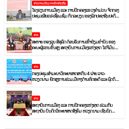
ຂ່າວການເມືອງ-ການປົກທ້ອງຖີນ
ໂຮງຮຽນການເມືອງ ແລະ ການປົກຄອງແຂວງຄຳມ່ວນ ຈັດກອງ
ປະຊຸມເຜີຍແຜ່-ເຊື່ອມຊຶມ ກົດລະບຽບ ຂອງພັກປະຊາຊົນປະຕິວັດ
ລາວ ສະໄໝທີ XII.
ຂ່າວ
ສະຫາຍ ທອງລຸນ ສີສຸລິດ ຕ້ອນຮັບການເຂົ້າຢ້ຽມຂຳ່ນັບ ຂອງ
ຄະນະຜູ້ແທນຂັ້ນສູງ ສະຖາບັນການເມືອງແຫ່ງຊາດ ໂຮ່ຈີມິນ
ແລະ ສະຖາບັນບັນດິດວິທະຍາສາດສັງຄົມຫວຽດນາມ
ຂ່າວ
ກອງປະຊຸມສໍາມະນາວິທະຍາສາດສາກົນ 4 ຝ່າຍ ລາວ-
ຫວຽດນາມ ຍົກສູງການຮ່ວມມືທາງດ້ານທິດສະດີ ແລະ ພຶດຕິກໍາ
ລາວ-ຫວຽດນາມ ແນໃສ່ສ້າງເສດຖະກິດເອກະລາດເປັນເຈົ້າ
ຕົນເອງຢ່າງເຂັ້ມແຂງ
ຂ່າວ
ສະຖາບັນການເມືອງ ແລະ ການປົກຄອງແຫ່ງຊາດ ຮ່ວມກັບ
ສະຖາບັນ ບັນດິດວິທະຍາສາດສັງຄົມ ຫວຽດນາມ ເຊັນບົດ
ບັນທຶກການຮ່ວມມືທາງດ້ານວິທະຍາສາດ (2026-2030)