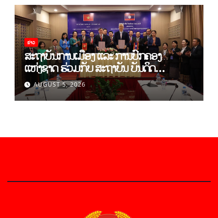
ຂ່າວ
ສະຖາບັນການເມືອງ ແລະ ການປົກຄອງ
ແຫ່ງຊາດ ຮ່ວມກັບ ສະຖາບັນ ບັນດິດ
ວິທະຍາສາດສັງຄົມ ຫວຽດນາມ ເຊັນບົດບັນທຶກ
AUGUST 5, 2026
ການຮ່ວມມືທາງດ້ານວິທະຍາສາດ (2026-
2030)