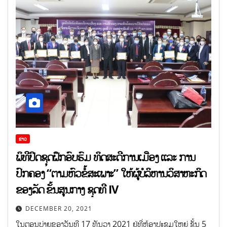
ຂ່າວ
ພິທີປິດຊຸດຝຶກອົບຮົມ ທິດສະດີການເມືອງ ແລະ ການ
ປົກຄອງ “ຕາມຫົວຂໍ້ສະເພາະ” ໃຫ້ຜູ້ບໍລິຫານວິສາຫະກິດ
ຂອງລັດ ຂັ້ນສູນກາງ ຊຸດທີ IV
DECEMBER 20, 2021
ໃນຕອນບ່າຍຂອງວັນທີ 17 ທັນວາ 2021 ຢູ່ທີ່ຫ້ອງປະຊຸມໃຫຍ່ ຊັ້ນ 5