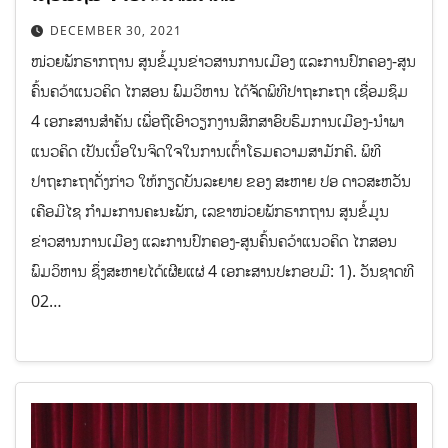
DECEMBER 30, 2021
ໜ່ວຍພັກຮາກຖານ ສູນຂໍ້ມູນຂ່າວສານການເມືອງ ແລະການປົກຄອງ-ສູນ
ຄົ້ນຄວ້າແນວຄິດ ໄກສອນ ພົມວິຫານ ໄດ້ຈັດພິທີປາຖະກະຖາ ເຊື່ອມຊຶມ
4 ເອກະສານສຳຄັນ ເພື່ອຖືເອົາວຽກງານສຶກສາອົບຮົມການເມືອງ-ນຳພາ
ແນວຄິດ ເປັນເນື້ອໃນຈິດໃຈໃນການເຕົ້າໂຮມຄວາມສາມັກຄີ. ພິທີ
ປາຖະກະຖາດັ່ງກ່າວ ໃຫ້ກຽດບັນລະຍາຍ ຂອງ ສະຫາຍ ປອ ດາວສະຫວັນ
ເຄືອມີໄຊ ກຳມະການຄະນະພັກ, ເລຂາໜ່ວຍພັກຮາກຖານ ສູນຂໍ້ມູນ
ຂ່າວສານການເມືອງ ແລະການປົກຄອງ-ສູນຄົ້ນຄວ້າແນວຄິດ ໄກສອນ
ພົມວິຫານ ຊຶ່ງສະຫາຍໄດ້ເຜີຍແຜ່ 4 ເອກະສານປະກອບມີ: 1). ວັນຊາດທີ
02…