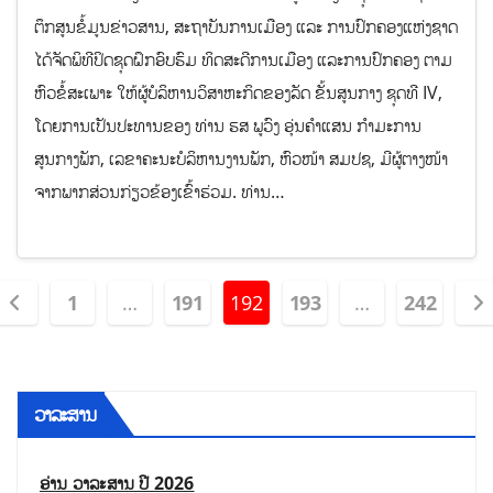
ຕຶກສູນຂໍ້ມູນຂ່າວສານ, ສະຖາບັນການເມືອງ ແລະ ການປົກຄອງແຫ່ງຊາດ
ໄດ້ຈັດພິທີປິດຊຸດຝຶກອົບຮົມ ທິດສະດີການເມືອງ ແລະການປົກຄອງ ຕາມ
ຫົວຂໍ້ສະເພາະ ໃຫ້ຜູ້ບໍລິຫານວິສາຫະກິດຂອງລັດ ຂັ້ນສູນກາງ ຊຸດທີ IV,
ໂດຍການເປັນປະທານຂອງ ທ່ານ ຮສ ພູວົງ ອຸ່ນຄຳແສນ ກຳມະການ
ສູນກາງພັກ, ເລຂາຄະນະບໍລິຫານງານພັກ, ຫົວໜ້າ ສມປຊ, ມີຜູ້ຕາງໜ້າ
ຈາກພາກສ່ວນກ່ຽວຂ້ອງເຂົ້າຮ່ວມ. ທ່ານ…
1
…
191
192
193
…
242
ວາລະສານ
ອ່ານ ວາລະສານ ປີ 2026