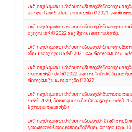
ມະຕິ ກອງປະຊຸມສະພາ ວ່າດ້ວຍການຮັບຮອງເອົາບົດລາຍງານຂອງລັ
ແຫ່ງຊາດ ໄລຍະ 9 ເດືອນ, ຄາດຄະເນໝົດ ປີ 2021 ແລະ ທິດທາ
ມະຕິ ກອງປະຊຸມສະພາ ວ່າດ້ວຍການຮັບຮອງເອົາບົດລາຍງານການ
ວຽກງານ ປະຈຳປີ 2022 ຂອງ ອົງການໄອຍະການປະຊາຊົນ
ມະຕິ ກອງປະຊຸມສະພາ ວ່າດ້ວຍການຮັບຮອງເອົາບົດລາຍງານຜົ
ເຄື່ອນໄຫວວຽກງານ ປະຈຳປີ 2021 ແລະ ທິດທາງແຜນການ ປະຈຳ
ມະຕິ ກອງປະຊຸມສະພາ ວ່າດ້ວຍການຮັບຮອງເອົາບົດລາຍງານຂອງລ
ປະມານແຫ່ງລັດ ປະຈຳປີ 2022 ແລະ ການຈັດຕັ້ງປະຕິບັດ ແຜນງົ
ທິດທາງແຜນງົບປະມານແຫ່ງລັດ ປິ 2022
ມະຕິ ກອງປະຊຸມສະພາ ວ່າດ້ວຍການຮັບຮອງເອົາຜົນການກວດສອ
ປະຈຳປີ 2020, ບົດສະຫລຸບການເຄື່ອນໄຫວວຽກງານ ປະຈຳປີ 2
ອົງການກວດສອບແຫ່ງລັດ
ມະຕິ ກອງປະຊຸມສະພາ ວ່າດ້ວຍການຮັບຮອງເອົາ ວິໄສທັດການພັ
ຍຸດທະສາດການພັດທະນາເສດຖະກິດດິຈີຕອນ ແຫ່ງຊາດ ໄລຍະ 10 