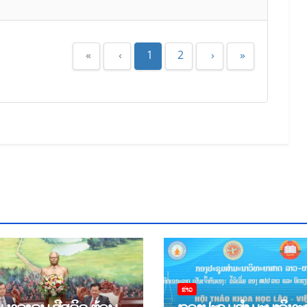
«
‹
1
2
›
»
ຂ່າວ