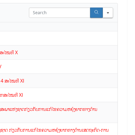
Search
 ສະໄໝທີ X
V
 4 ສະໄໝທີ XI
ພັກສະໄໝທີ XI
ງສະພາແຫ່ງຊາດກ່ຽວກັບການແກ້ໄຂຄວາມຫຍຸ້ງຍາກທາງດ້ານ
່ງຊາດ ກ່ຽວກັບການແກ້ໄຂຄວາມຫຍຸ້ງຍາກທາງດ້ານເສດຖະກິດ-ການ