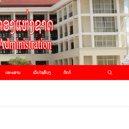
ເອກະສານ
ເວັບໄຊອື່ນໆ
ຕິດຕໍ່