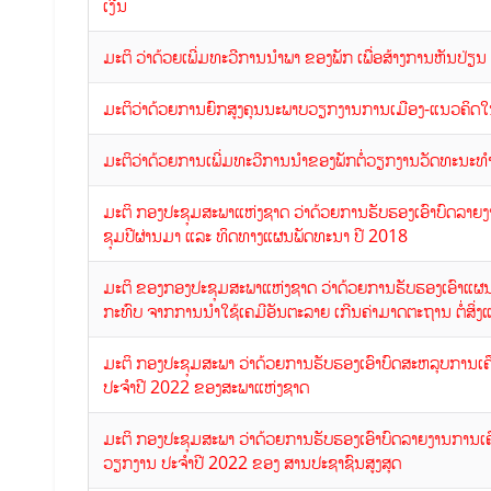
ເງີນ
ມະຕິ ວ່າດ້ວຍເພີ່ມທະວີການນຳພາ ຂອງພັກ ເພື່ອສ້າງການຫັນປ່ຽນ
ມະຕິວ່າດ້ວຍການຍົກສູງຄຸນນະພາບວຽກງານການເມືອງ-ແນວຄິດໃ
ມະຕິວ່າດ້ວຍການເພີ່ມທະວີການນຳຂອງພັກຕໍ່ວຽກງານວັດທະນະ
ມະຕິ ກອງປະຊຸມສະພາແຫ່ງຊາດ ວ່າດ້ວຍການຮັບຮອງເອົາບົດລາຍງ
ຊຸມປີຜ່ານມາ ແລະ ທິດທາງແຜນພັດທະນາ ປີ 2018
ມະຕິ ຂອງກອງປະຊຸມສະພາແຫ່ງຊາດ ວ່າດ້ວຍການຮັບຮອງເອົາແ
ກະທົບ ຈາກການນຳໃຊ້ເຄມີອັນຕະລາຍ ເກີນຄ່າມາດຕະຖານ ຕໍ່ສິ່
ມະຕິ ກອງປະຊຸມສະພາ ວ່າດ້ວຍການຮັບຮອງເອົາບົດສະຫລຸບການ
ປະຈຳປີ 2022 ຂອງສະພາແຫ່ງຊາດ
ມະຕິ ກອງປະຊຸມສະພາ ວ່າດ້ວຍການຮັບຮອງເອົາບົດລາຍງານການ
ວຽກງານ ປະຈຳປີ 2022 ຂອງ ສານປະຊາຊົນສູງສຸດ