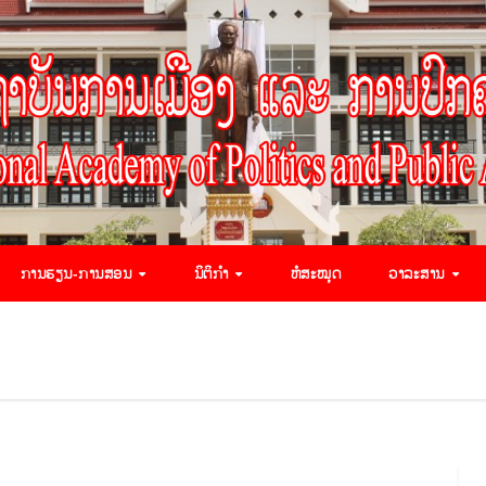
ການຮຽນ-ການສອນ
ນິຕິກຳ
ຫໍສະໝຸດ
ວາລະສານ