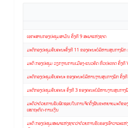
ເອກະສານກອງປະຊຸມສາມັນ ຄັ້ງທີ 9 ສະພາແຫ່ງຊາດ
ມະຕິກອງປະຊຸມຄົບຄະນະຄັ້ງທີ 11 ຂອງຄະນະບໍລິຫານສູນກາງພັກ
ມະຕິ ກອງປະຊຸມ ວຽກງານການເມືອງ-ແນວຄິດ ທົ່ວປະເທດ ຄັ້ງທີ 
ມະຕິກອງປະຊຸມຄົບຄະນະ ຂອງຄະນະບໍລິຫານງານສູນກາງພັກ ຄັ້ງທີ
ມະຕິກອງປະຊຸມຄົບຄະນະ ຄັ້ງທີ 3 ຂອງຄະນະບໍລິຫານງານສູນກາງ
ມະຕິວ່າດ້ວຍການຮັບຜິດຊອບໃນການຈັດຕັ້ງຜັນຂະຫຍາຍມະຕິຂອ
ເສດຖະກິດ-ການເງີນ
ມະຕິ ກອງປະຊຸມສະພາແຫ່ງຊາດວ່າດ້ວຍການຮັບຮອງເອົາວາລະແຫ