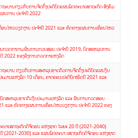
ດຖະບານກ່ຽວກັບການຈັດຕັ້ງປະຕິບັດແຜນພັດທະນາເສດຖະກິດ-ສັງຄົມ
ງແຜນການ ປະຈຳປີ 2022
ເຄື່ອນໄຫວວຽກງານ ປະຈຳປີ 2021 ແລະ ທິດທາງແຜນການເຄື່ອນໄຫວ
ນການກວດກາຕາມຜົນການກວບສອບ ປະຈຳປີ 2019, ບົດສະຫລຸບການ
ປີ 2022 ຂອງອົງການກວດກາແຫ່ງລັດ
ັດຖະບານ ກ່ຽວກັບການສະຫລຸບຂາດຕົວການຈັດຕັ້ງປະຕິບັດແຜນງົບ
ບປະມານແຫ່ງລັດ 10 ເດືອນ, ຄາດຄະເນປະຕິບັດໝົດປີ 2021 ແລະ
ບບົດສະຫລຸບຂາດຕົວງົບປະມານແຫ່ງລັດ ແລະ ຜົນການກວດສອບ
021 ແລະ ທິດທາງແຜນການເຄື່ອນໄຫວວຽກງານ ປະຈຳປີ 2022 ຂອງ
ດທະນາເສດຖະກິດດິຈີຕອນ ແຫ່ງຊາດ ໄລຍະ 20 ປີ (2021-2040)
ປີ (2021-2030) ແລະ ແຜນພັດທະນາ ເສດຖະກິດດິຈິຕອນ ແຫ່ງຊາດ