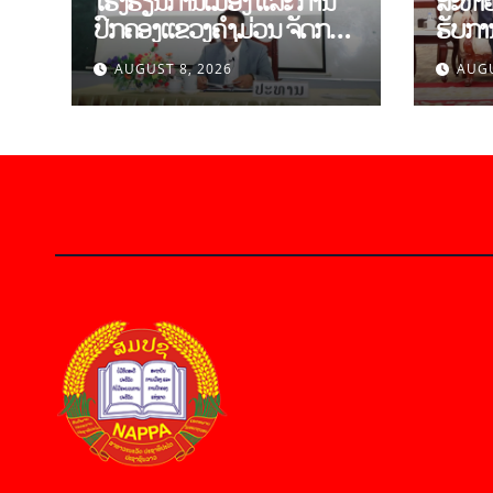
ໂຮງຮຽນການເມືອງ ແລະ ການ
ສະຫາຍ
ປົກຄອງແຂວງຄຳມ່ວນ ຈັດກອງ
ຮັບການ
ປະຊຸມເຜີຍແຜ່-ເຊື່ອມຊຶມ ກົດ
ຄະນະຜູ
AUGUST 8, 2026
AUGU
ລະບຽບ ຂອງພັກປະຊາຊົນ
ການເມ
ປະຕິວັດລາວ ສະໄໝທີ XII.
ແລະ ສ
ວິທະຍ