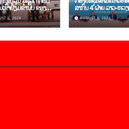
 ທອງລຸນ ສີສຸລິດ ຕ້ອນ
ກອງປະຊຸມສໍາມະນາວິທະ
ເຂົ້າຢ້ຽມຂຳ່ນັບ ຂອງ
ສາກົນ 4 ຝ່າຍ ລາວ-ຫວ
້ແທນຂັ້ນສູງ ສະຖາບັນ
ຍົກສູງການຮ່ວມມືທາງດ້
ST 6, 2026
AUGUST 6, 2026
ືອງແຫ່ງຊາດ ໂຮ່ຈີມິນ
ທິດສະດີ ແລະ ພຶດຕິກໍາ ລ
ະຖາບັນບັນດິດ
ຫວຽດນາມ ແນໃສ່ສ້າງ
າສາດສັງຄົມຫວຽດນາມ
ເສດຖະກິດເອກະລາດເປັນເຈ
ຕົນເອງຢ່າງເຂັ້ມແຂງ