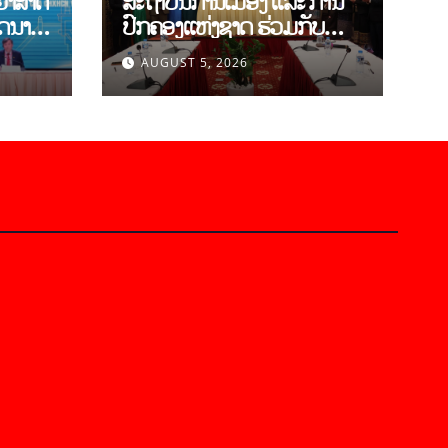
ຍາສາດ
ສະຖາບັນການເມືອງ ແລະ ການ
ຽດນາມ
ປົກຄອງແຫ່ງຊາດ ຮ່ວມກັບ
ານ
ສະຖາບັນ ບັນດິດວິທະຍາສາດ
AUGUST 5, 2026
າວ-
ສັງຄົມ ຫວຽດນາມ ເຊັນບົດ
ບັນທຶກການຮ່ວມມືທາງດ້ານ
ົ້າ
ວິທະຍາສາດ (2026-2030)