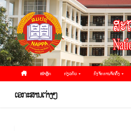
ໜ້າຫຼັກ
ກ່ຽວກັບ
ກົງຈັກການຈັດຕັ້ງ
ເອກະສານຕ່າງໆ