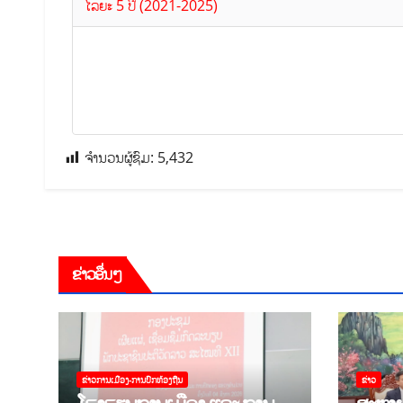
ໄລຍະ 5 ປີ (2021-2025)
ຈຳນວນຜູ້ຊົມ:
5,432
ຂ່າວອື່ນໆ
ຂ່າວການເມືອງ-ການປົກທ້ອງຖີນ
ຂ່າວ