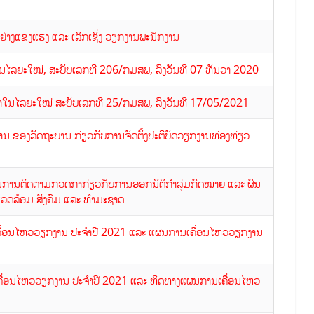
 ຢ່າງແຂງແຮງ ແລະ ເລິກເຊິ່ງ ວຽກງານພະນັກງານ
ນໄລຍະໃໝ່, ສະບັບເລກທີ 206/ກມສພ, ລົງວັນທີ 07 ທັນວາ 2020
ທຳໃນໄລຍະໃໝ່ ສະບັບເລກທີ 25/ກມສພ, ລົງວັນທີ 17/05/2021
ານ ຂອງລັດຖະບານ ກ່ຽວກັບການຈັດຕັ້ງປະຕິບັດວຽກງານທ່ອງທ່ຽວ
ຜນການຕິດຕາມກວດກາກ່ຽວກັບການອອກນິຕິກຳລຸ່ມກົດໝາຍ ແລະ ຜົນ
ງແວດລ້ອມ ສັງຄົມ ແລະ ທຳມະຊາດ
ເຄື່ອນໄຫວວຽກງານ ປະຈຳປີ 2021 ແລະ ແຜນການເຄື່ອນໄຫວວຽກງານ
ເຄື່ອນໄຫວວຽກງານ ປະຈຳປີ 2021 ແລະ ທິດທາງແຜນການເຄື່ອນໄຫວ