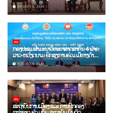
ເມືອງແຫ່ງຊາດ ໂຮ່ຈີມິນ ແລະ ສະຖາບັນບັນດິດ
AUGUST 6, 2026
ວິທະຍາສາດສັງຄົມຫວຽດນາມ
ຂ່າວ
ກອງປະຊຸມສໍາມະນາວິທະຍາສາດສາກົນ 4 ຝ່າຍ
ລາວ-ຫວຽດນາມ ຍົກສູງການຮ່ວມມືທາງດ້ານ
ທິດສະດີ ແລະ ພຶດຕິກໍາ ລາວ-ຫວຽດນາມ ແນໃສ່
AUGUST 6, 2026
ສ້າງເສດຖະກິດເອກະລາດເປັນເຈົ້າຕົນເອງຢ່າງ
ເຂັ້ມແຂງ
ຂ່າວ
ສະຖາບັນການເມືອງ ແລະ ການປົກຄອງ
ແຫ່ງຊາດ ຮ່ວມກັບ ສະຖາບັນ ບັນດິດ