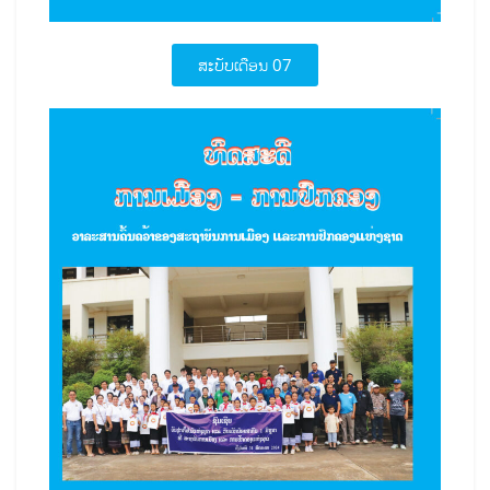
ສະບັບເດືອນ 07