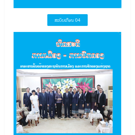
ສະບັບເດືອນ 04