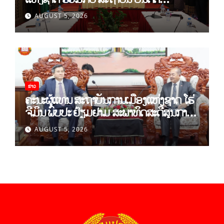
ວິທະຍາສາດສັງຄົມ ຫວຽດນາມ ເຊັນບົດບັນທຶກ
AUGUST 5, 2026
ການຮ່ວມມືທາງດ້ານວິທະຍາສາດ (2026-
2030)
ຂ່າວ
ຄະນະຜູ້ແທນ ສະຖາບັນການເມືອງແຫ່ງຊາດ ໂຮ່
ຈີມິນ ພົບປະ ຢ້ຽມຢາມ ສະພາທິດສະດີສູນກາງ
ພັກ
AUGUST 5, 2026