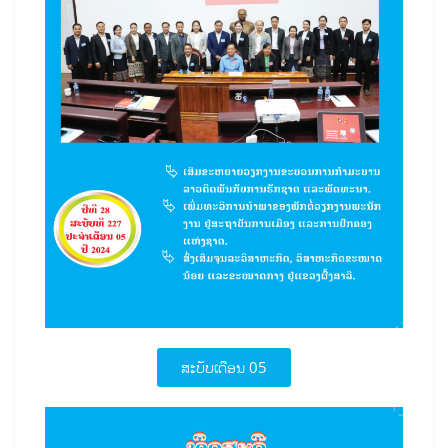
ສະບັບເດືອນ 05