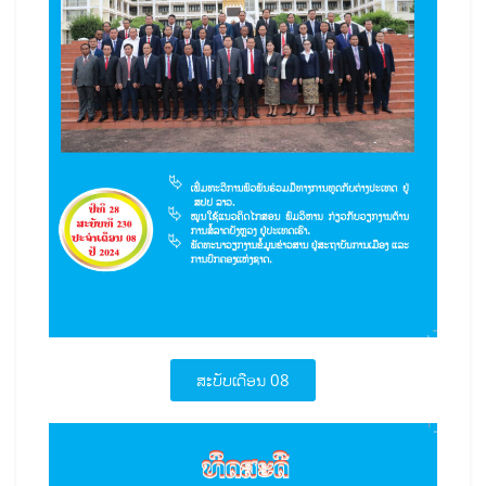
ສະບັບເດືອນ 08