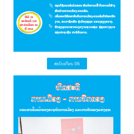
ສະບັບເດືອນ 06