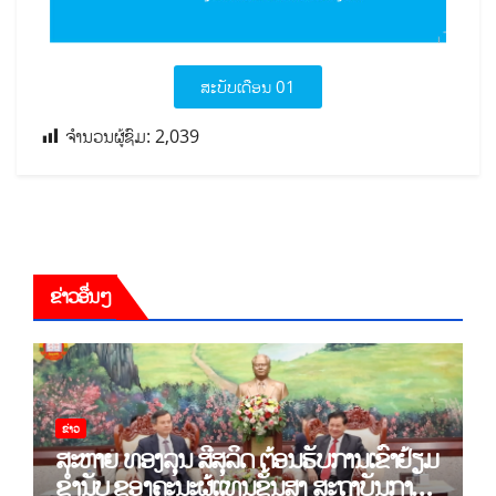
ສະບັບເດືອນ 01
ຈຳນວນຜູ້ຊົມ:
2,039
ຂ່າວອື່ນໆ
ຂ່າວ
ສະຫາຍ ທອງລຸນ ສີສຸລິດ ຕ້ອນຮັບການເຂົ້າຢ້ຽມ
ຂຳ່ນັບ ຂອງຄະນະຜູ້ແທນຂັ້ນສູງ ສະຖາບັນການ