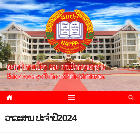
ວາລະສານ ປະຈຳປີ2024