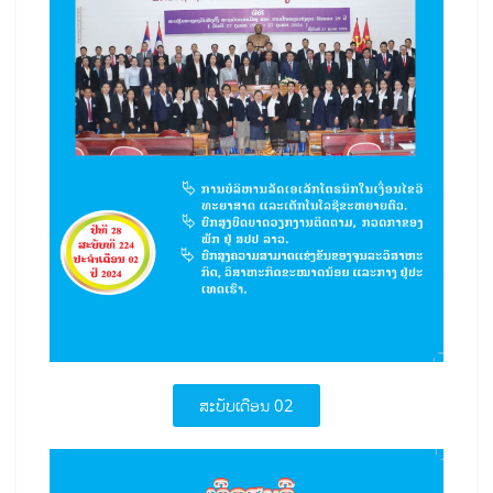
ສະບັບເດືອນ 02