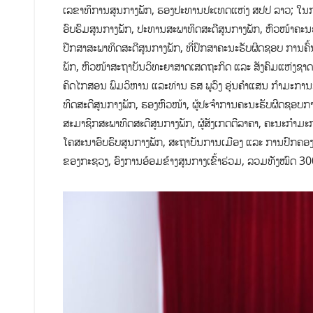
ເລຂາທິການສູນກາງພັກ, ຮອງປະທານປະເທດແຫ່ງ ສປປ ລາວ; ໃນກອ
ອົບຮົມສູນກາງພັກ, ປະທານສະພາທິດສະດີສູນກາງພັກ, ຫົວໜ້າຄະນະ
ປືກສາສະພາທິດສະດີສູນກາງພັກ, ທີ່ປຶກສາຄະນະຮັບຜິດຊອບ ການ
ພັກ, ຫົວໜ້າສະຖາບັນວິທະຍາສາດເສດຖະກິດ ແລະ ສັງຄົມແຫ່ງຊາ
ຄິດໄກສອນ ພົມວິຫານ ແລະທ່ານ ຮສ ພູວົງ ອຸ່ນຄຳແສນ ກຳມະກາ
ທິດສະດີສູນກາງພັກ, ຮອງຫົວໜ້າ, ຜູ້ປະຈຳການຄະນະຮັບຜິດຊອບກ
ສະມາຊິກສະພາທິດສະດີສູນກາງພັກ, ຜູ້ສັງເກດຕີລາຄາ, ຄະນະກຳມ
ໂຄສະນາອົບຮົບສູນກາງພັກ, ສະຖາບັນການເມືອງ ແລະ ການປົກຄອງ
ຂອງກະຊວງ, ອົງການອ້ອມຂ້າງສູນກາງເຂົ້າຮ່ວມ, ລວມທັງໝົດ 30