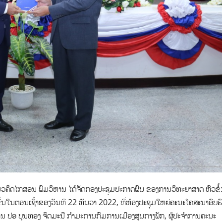
ຄິດໄກສອນ ພົມວິຫານ ໄດ້ຈັດກອງປະຊຸມປະກາດຜົນ ຂອງການວິທະຍາສາດ ຫົວຂໍ້
ຶ້ນໃນຕອນເຊົ້າຂອງວັນທີ 22 ທັນວາ 2022, ທີ່ຫ້ອງປະຊຸມໃຫຍ່ຄະນະໂຄສະນາອົບຮ
ານ ປອ ບຸນທອງ ຈິດມະນີ ກຳມະການກົມການເມືອງສູນກາງພັກ, ຜູ້ປະຈຳການຄະນະ