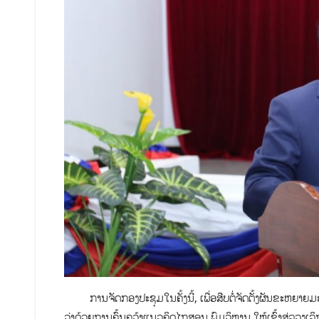
ການຈັດກອງປະຊຸມໃນຄັ້ງນີ້, ເພື່ອສືບຕໍ່ຈັດຕັ້ງຜັນຂະຫຍາຍມ
ວ່າດ້ວຍການຄົ້ນຄວ້າແນວຄິດໄກສອນ ພົມວິຫານ ໃຫ້ເຂົ້າສູ່ລວງເລ