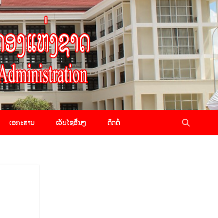
ເອກະສານ
ເວັບໄຊອື່ນໆ
ຕິດຕໍ່