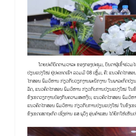
ໂດຍປະຕິບັດຕາມວາລະ ຂອງກອງປະຊຸມ, ບັນດາຜູ້ເຂົ້າຮ່ວມໄດ
ປ່ຽນແປງໃໝ່ ຢູ່ປະເທດເຮົາ ລວມມີ 08 ເຫຼັ້ມ, ຄື: ແນວຄິດໄກ
ໄກສອນ ພົມວິຫານ ກ່ຽວກັບວຽກງານພະນັກງານ ໃນພາລະກິດປ່ຽ
ລັດ, ແນວຄິດໄກສອນ ພົມວິຫານ ກ່ຽວກັບການປ່ຽນແປງໃໝ່ ໃນຂ
ຂົງເຂດວຽກງານປ້ອງກັນຄວາມສະຫງົບ, ແນວຄິດໄກສອນ ພົມວິຫາ
ແນວຄິດໄກສອນ ພົມວິຫານ ກ່ຽວກັບການປ່ຽນແປງໃໝ່ ໃນຂົງເຂ
ຂົງເຂດເສດຖະກິດ ເຊິ່ງທ່ານ ຮສ ພູວົງ ອຸ່ນຄຳແສນ ໄດ້ຍົກໃຫ້ເຫັ