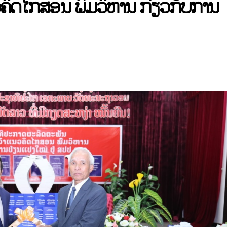
ວຄິດໄກສອນ ພົມວິຫານ ກ່ຽວກັບການ