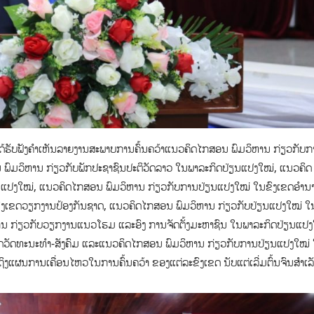
້ຮັບຟັງຄຳເຫັນລາຍງານສະພາບການຄົ້ນຄວ້າແນວຄິດໄກສອນ ພົມວິຫານ ກ່ຽວກັບກ
ສອນ ພົມວິຫານ ກ່ຽວກັບພັກປະຊາຊົນປະຕິວັດລາວ ໃນພາລະກິດປ່ຽນແປງໃໝ່, ແນວຄິດ
ນແປງໃໝ່, ແນວຄິດໄກສອນ ພົມວິຫານ ກ່ຽວກັບການປ່ຽນແປງໃໝ່ ໃນຂົງເຂດອຳນ
ົງເຂດວຽກງານປ້ອງກັນຊາດ, ແນວຄິດໄກສອນ ພົມວິຫານ ກ່ຽວກັບປ່ຽນແປງໃໝ່ ໃ
ນ ກ່ຽວກັບວຽກງານແນວໂຮມ ແລະອົງ ການຈັດຕັ້ງມະຫາຊົນ ໃນພາລະກິດປ່ຽນແປງ
ດວັດທະນະທຳ-ສັງຄົມ ແລະແນວຄິດໄກສອນ ພົມວິຫານ ກ່ຽວກັບການປ່ຽນແປງໃໝ່
ນເຖິງແຜນການເຄື່ອນໄຫວໃນການຄົ້ນຄວ້າ ຂອງແຕ່ລະຂົງເຂດ ນັບແຕ່ເລີ່ມຕົ້ນຈົນສຳເລ