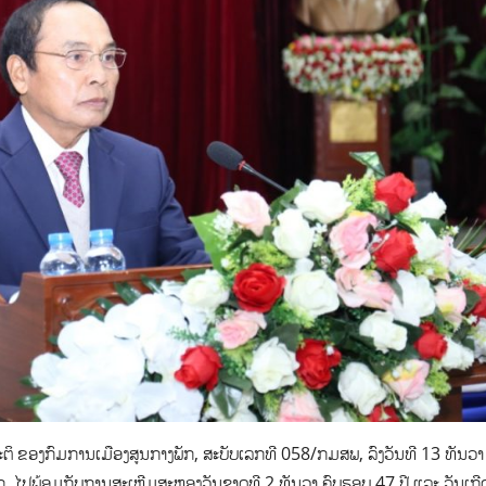
ະຕິ ຂອງກົມການເມືອງສູນກາງພັກ, ສະບັບເລກທີ 058/ກມສພ, ລົງວັນທີ 13 ທັນວ
ິກ, ໄປພ້ອມກັບການສະເຫຼີມສະຫຼອງວັນຊາດທີ 2 ທັນວາ ຄົບຮອບ 47 ປີ ແລະ ວັນເກີ