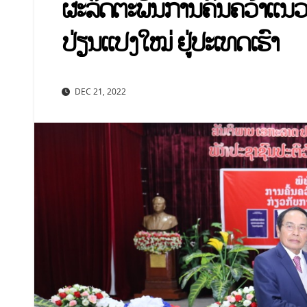
ຜະລິດຕະພັນການຄົ້ນຄວ້າແນ
ປ່ຽນແປງໃໝ່ ຢູ່ປະເທດເຮົາ
DEC 21, 2022