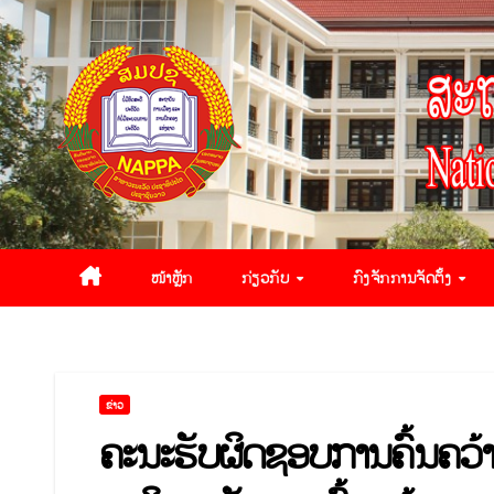
ໜ້າຫຼັກ
ກ່ຽວກັບ
ກົງຈັກການຈັດຕັ້ງ
ຂ່າວ
ຄະນະຮັບຜິດຊອບການຄົ້ນຄວ