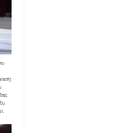
ານ
າດແຫ່ງ
ນ
ໃໝ່;
 ໃນ
ັດ.