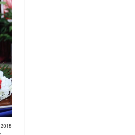
າ 2018
ດ