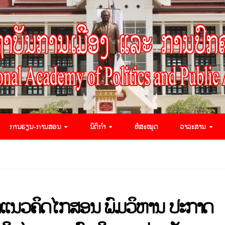
ການຮຽນ-ການສອນ
ນິຕິກຳ
ຫໍສະໝຸດ
ວາລະສານ
້າແນວຄິດໄກສອນ ພົມວິຫານ ປະກາດ