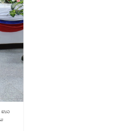
: ແນວ
ົມ