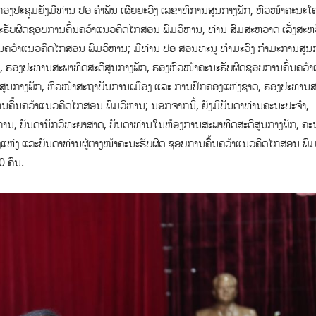
ງປະຊຸມຍັງມີທ່ານ ປອ ຄຳພັນ ເຜີຍຍະວົງ ເລຂາທິການສູນກາງພັກ, ຫົວໜ້າຄະນະໂ
ຮັບຜິດຊອບການຄົ້ນຄວ້າແນວຄິດໄກສອນ ພົມວິຫານ, ທ່ານ ສົມສະຫວາດ ເລັ່ງສະຫວັ
ຄົ້ນຄວ້າແນວຄິດໄກສອນ ພົມວິຫານ; ມີທ່ານ ປອ ສອນທະນູ ທຳມະວົງ ກຳມະການສູນ
ດ, ຮອງປະທານສະພາທິດສະດີສູນກາງພັກ, ຮອງຫົວໜ້າຄະນະຮັບຜິດຊອບການຄົ້ນຄວ້
ນສູນກາງພັກ, ຫົວໜ້າສະຖາບັນການເມືອງ ແລະ ການປົກຄອງແຫ່ງຊາດ, ຮອງປະທານ
ານຄົ້ນຄວ້າແນວຄິດໄກສອນ ພົມວິຫານ; ນອກຈາກນີ້, ຍັງມີບັນດາທ່ານຄະນະປະຈຳ,
ະການ, ບັນດານັກວິທະຍາສາດ, ບັນດາທ່ານໃນຫ້ອງການສະພາທິດສະດີສູນກາງພັກ, ຄະ
ແຫ່ງ ແລະບັນດາທ່ານຜູ້ຕາງໜ້າຄະນະຮັບຜິດ ຊອບການຄົ້ນຄວ້າແນວຄິດໄກສອນ ພົ
0 ຄົນ.