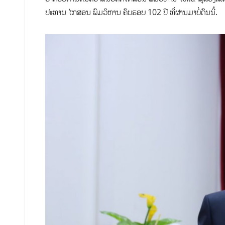
ປະທານ ໄກສອນ ພົມວິຫານ ຄົບຮອບ 102 ປີ ທີ່ຜ່ານມາບໍ່ດົນນີ້.