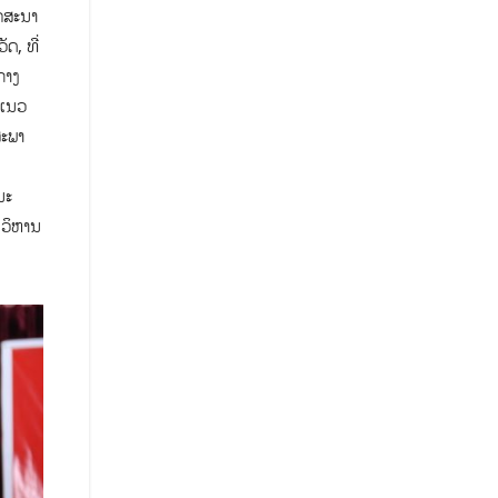
ຄສະນາ
ດ, ທີ່
ກາງ
າແນວ
ສະພາ
ນະ
ມວິຫານ