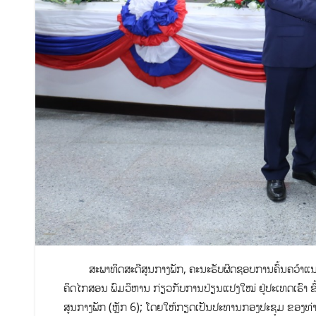
ສະພາທິດສະດີສູນກາງພັກ, ຄະນະຮັບຜິດຊອບການຄົ້ນຄວ້າແນວ
ຄິດໄກສອນ ພົມວິຫານ ກ່ຽວກັບການປ່ຽນແປງໃໝ່ ຢູ່ປະເທດເຮົາ ຂ
ສູນກາງພັກ (ຫຼັກ 6); ໂດຍໃຫ້ກຽດເປັນປະທານກອງປະຊຸມ ຂອງທ່