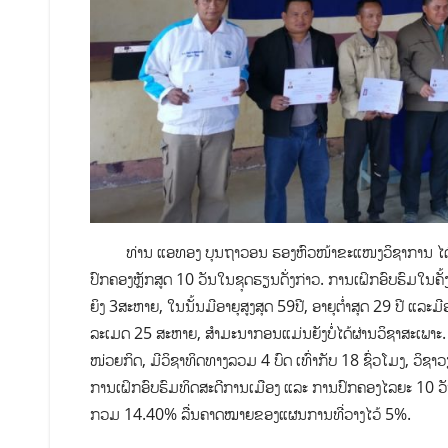
ທ່ານ​ ແອທອງ​ ບຸນຖາວອນ​ ຮອງຫົວໜ້າຂະແໜງວິຊາການ ໄດ້ຜ່
ປົກຄອງຫຼັກສູດ 10 ວັນໃນຊຸດຮຽນດັ່ງກ່າວ. ການເຝິກອົບຮົມໃນຄັ
ຍິງ​ 3ສະຫາຍ, ໃນນັ້ນມີອາຍຸສູງສຸດ 59ປີ, ອາຍຸຕ່ຳສຸດ 29 ປີ ແລະມີອ
ລະເມດ 25 ສະຫາຍ, ສຳມະນາກອນແມ່ນຍັງບໍ່ໄດ້ຜ່ານວິຊາສະເພາະ.​ 
ໜ່ວຍກິດ,​ ມີວິຊາທິດທາງລວມ 4 ບົດ ເທົ່າກັບ 18 ຊົ່ວໂມງ,​ ວິຊາວ
ການເຝິກອົບຮົມທິດສະດີການເມືອງ ແລະ ການປົກຄອງ​ໄລຍະ​ 10 ວັ
ກວມ 14.40% ລື່ນຄາດໝາຍຂອງແຜນການທີ່ວາງໄວ້ 5%.​