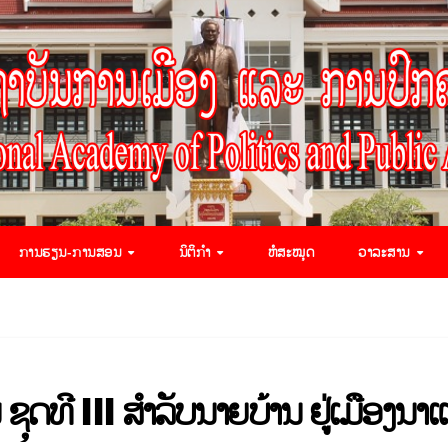
ການຮຽນ-ການສອນ
ນິຕິກຳ
ຫໍສະໝຸດ
ວາລະສານ
ຊຸດທີ ​III ສໍາລັບນາຍບ້ານ ຢູ່ເມືອງນາ