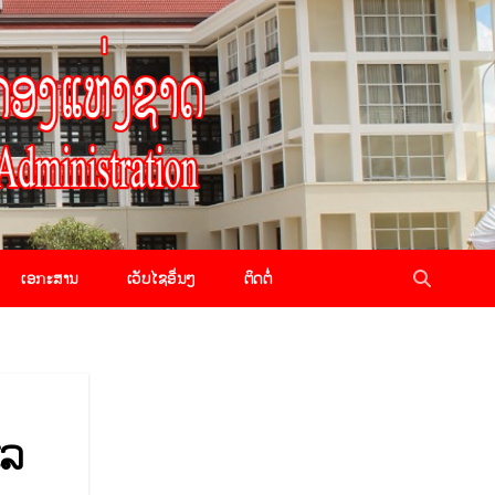
ເອກະສານ
ເວັບໄຊອື່ນໆ
ຕິດຕໍ່
ແລ