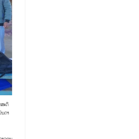
ດສະດີ
ບັນດາ
ນຖາວອນ