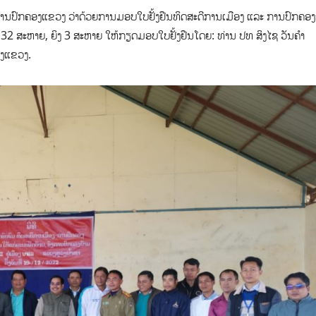
ນປົກຄອງແຂວງ​ ວ່າດ້ວຍການມອບໃບຢັ້ງຢືນທິດສະດີການເມືອງ ແລະ ການປົກຄອງ​ລ
​ 32 ສະຫາຍ,​ ຍິງ 3 ສະຫາຍ ໃຫ້ກຽດມອບໃບຢັ້ງຢືນໂດຍ: ທ່ານ ປທ ສິງໄຊ ວັນຄຳ
ງແຂວງ.