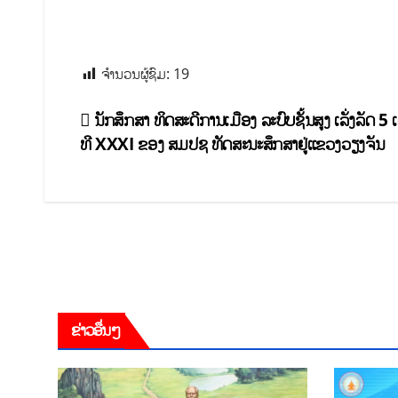
ຈຳນວນຜູ້ຊົມ:
19
ນັກສຶກສາ ທິດສະດີການເມືອງ ລະບົບຊັ້ນສູງ ເລັ່ງລັດ 5 ເ
ທີ XXXI ຂອງ ສມປຊ ທັດສະນະສຶກສາຢູ່ແຂວງວຽງຈັນ
ຂ່າວອື່ນໆ