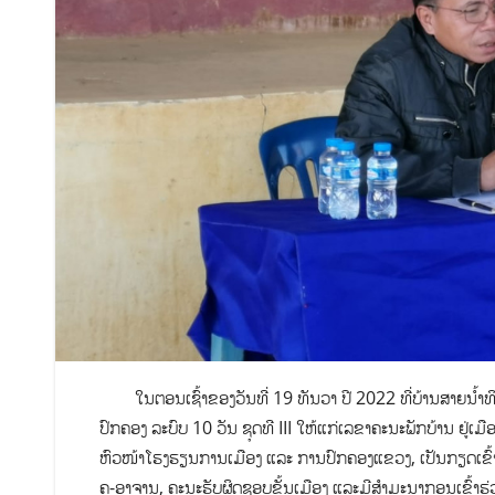
ໃນຕອນເຊົ້າຂອງວັນທີ່ 19 ທັນວາ ປີ 2022 ທີ່ບ້ານສາຍນ້ຳທິບ
ປົກຄອງ ລະບົບ 10 ວັນ ຊຸດທີ ​III ໃຫ້ແກ່ເລຂາຄະນະພັກບ້ານ ຢ
ຫົວໜ້າໂຮງຮຽນການເມືອງ ແລະ ການປົກຄອງແຂວງ, ເປັນກຽດເຂົ້າຮ
ຄູ-ອາຈານ, ຄະນະຮັບຜິດຊອບຂັ້ນເມືອງ ແລະມີສຳມະນາກອນເຂົ້າຮ