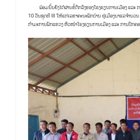
ພ້ອມນັ້ນຍັງໄດ້ຜ່ານຂໍ້ຕົກລົງຂອງໂຮງຮຽນການເມືອງ ແລະ​ ກາ
10 ວັນຊຸດທີ III ໃຫ້ແກ່ເລຂາຄະນະພັກບ້ານ ຢູ່ເມືອງນາແລຈຳນວນ
ກຳມະການພັກແຂວງ ຫົວໜ້າໂຮງຮຽນການເມືອງ ແລະ ການປົກຄອ