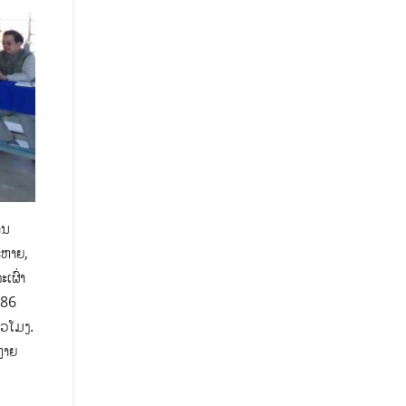
ານ
ະຫາຍ,
ເຜົ່າ
.86
ົ່ວໂມງ.
າຍ​