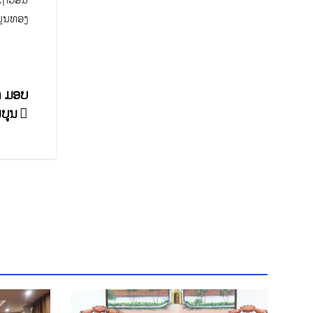
ມຸນທອງ
ດ ມອບ
ມບູນ