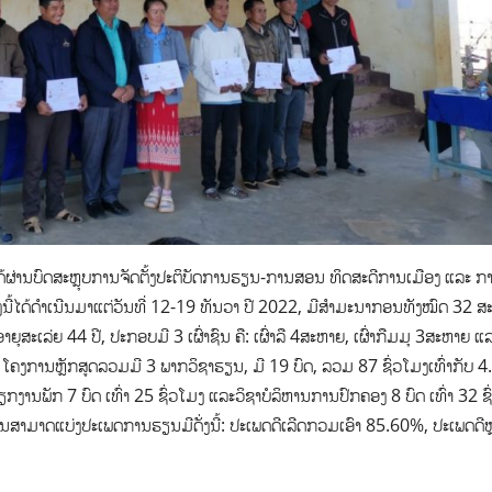
ານບົດສະຫຼຸບການຈັດຕັ້ງປະຕິບັດການຮຽນ-ການສອນ ທິດສະດີການເມືອງ ແລະ ກ
້ງນີ້ໄດ້ດໍາເນີນມາແຕ່ວັນທີ່ 12-19 ທັນວາ ປີ 2022, ມີສຳມະນາກອນທັງໝົດ 32 ສ
າຍຸສະເລ່ຍ 44 ປີ, ປະກອບມີ 3 ເຜົ່າຊົນ ຄື: ເຜົ່າລື 4ສະຫາຍ, ເຜົ່າກືມມຸ 3ສະຫາຍ ແລະ
ໂຄງການຫຼັກສູດລວມມີ​ 3 ພາກວິຊາຮຽນ, ມີ ​19 ບົດ, ລວມ 87 ຊົ່ວໂມງເທົ່າກັບ 4
ຽກງານພັກ 7 ບົດ ເທົ່າ 25 ຊົ່ວໂມງ ແລະວິຊາບໍລິຫານການປົກຄອງ 8 ບົດ ເທົ່າ​ 32 ຊ
ນສາມາດແບ່ງປະເພດການຮຽນມີດັ່ງນີ້: ປະເພດດີເລີດກວມເອົາ 85.60%, ປະເພດດີຫຼ