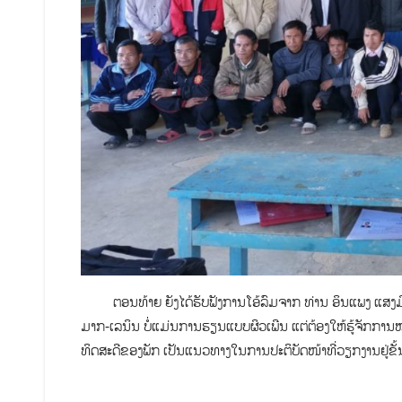
ຕອນທ້າຍ ຍັງໄດ້ຮັບຟັງການໂອ້ລົມຈາກ ທ່ານ ອິນແພງ ແສງມີໄຊ 
ມາກ-ເລນິນ ບໍ່ແມ່ນການຮຽນແບບຜິວເພີນ ແຕ່ຕ້ອງໃຫ້ຮູ້ຈັກກາ
ທິດສະດີຂອງພັກ ເປັນແນວທາງໃນການປະຕິບັດໜ້າທີ່ວຽກງານຢູ່ຂ