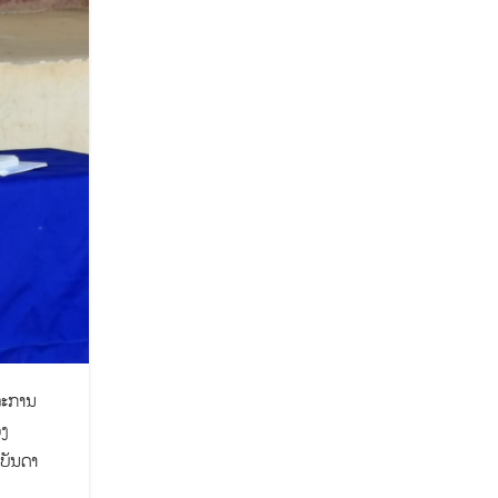
ລະການ
ວງ
ີບັນດາ