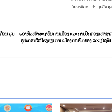
ບັນນາທິການ: ປທ ບຸນປັນ ສຸ
ດືອນ ຮຸ່ນ
ຮອງຫົວໜ້າສະຖາບັນການເມືອງ ແລະ ການປົກຄອງແຫ່ງຊາ
ອຸປະກອນໃຫ້ໂຮງຮຽນການເມືອງການປົກຄອງ ແຂວງໄຊສົ