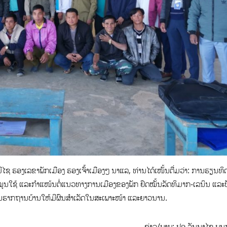
ຮອງເລຂາພັກເມືອງ ຮອງເຈົ້າເມືອງໆ ນາແລ, ທ່ານໄດ້ເໜັ້ນຕື່ມວ່າ: ການຮຽນທິ
ນໝູນໃຊ້ ແລະກຳແໜ້ນຕໍ່ແນວທາງການເມືອງຂອງພັກ ຢຶດໝັ້ນລັດທິມາກ-ເລນິນ ແລະ
ັ້ນຮາກຖານບ້ານໃຫ້ມີຜົນສຳເລັດໃນສະເພາະໜ້າ ແລະຍາວນານ.
ຂ່າວ/ພາບ: ປອ ວັນນາໄຊ ບຸ