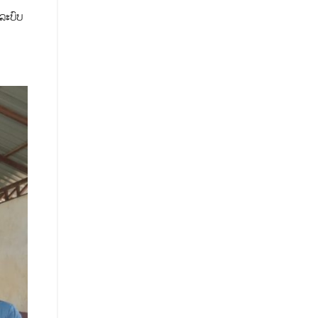
ະບົບ​