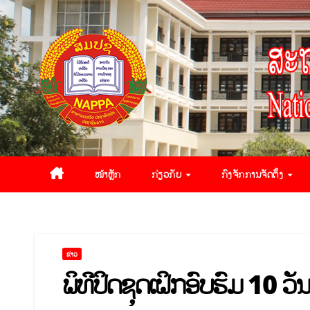
ໜ້າຫຼັກ
ກ່ຽວກັບ
ກົງຈັກການຈັດຕັ້ງ
ຂ່າວ
ພິທີປິດຊຸດເຝິກອົບຮົມ 10 ວັນ 