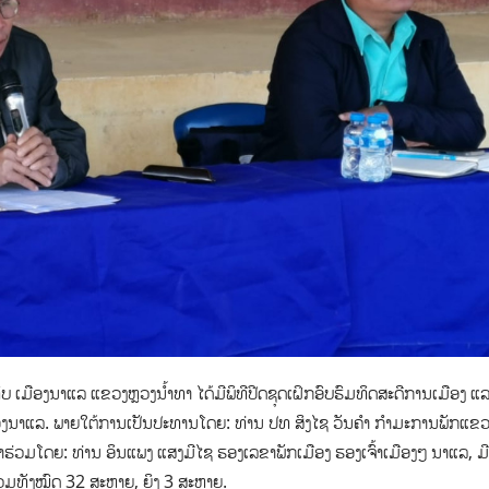
 ເມືອງນາແລ ແຂວງຫຼວງນ້ຳທາ ໄດ້ມີພິທີປີດຊຸດເຝິກອົບຮົມທິດສະດີການເມືອງ ແ
ູ່ເມືອງນາແລ. ພາຍໃຕ້ການເປັນປະທານໂດຍ: ທ່ານ ປທ ສິງໄຊ ວັນຄຳ ກຳມະການພັກແຂ
່ວມໂດຍ: ທ່ານ ອິນແພງ ແສງມີໄຊ ຮອງເລຂາພັກເມືອງ ຮອງເຈົ້າເມືອງໆ ນາແລ, ມ
່ວມທັງໝົດ 32 ສະຫາຍ, ຍິງ 3 ສະຫາຍ.