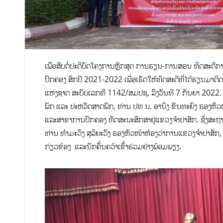
ເພື່ອສືບຕໍ່ປະຕິບັດໂຄງການຫຼັກສູດ ການຮຽນ-ການສອນ ທິດສະດີກ
ປົກຄອງ ສົກປີ 2021-2022 ເພື່ອເຮັດໃຫ້ທິດສະດີທີ່ໄດ້ຮຽນມາຕິ
ແຫ່ງຊາດ ສະບັບເລກທີ 1142/ສມປຊ, ລົງວັນທີ 7 ກັນຍາ 2022. 
ພັກ ແລະ ປະຫວັດສາດພັກ, ທ່ານ ປທ ນ. ອານົງ ຂັນທະຍົງ ຮອງຫົວໜ
ແລະສາຂາການປົກຄອງ ທັດສະນະສຶກສາຢູ່ແຂວງຈຳປາສັກ. ຊຶ່ງສະຖາ
ທ່ານ ທຳມະວົງ ສຸລິຍະວົງ ຮອງຫົວໜ້າຫ້ອງວ່າການແຂວງຈຳປາສັກ
ກ່ຽວຂ້ອງ ແລະນັກຄົ້ນຄວ້າເຂົ້າຮ່ວມຢ່າງພ້ອມພຽງ.