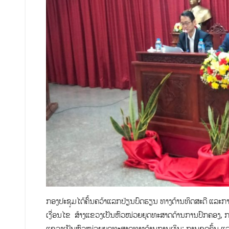
ກອງປະຊຸມໄດ້ຄົ້ນຄວ້າແລກປ່ຽນບົດຮຽນ ທາງດ້ານທິດສະດີ ແລະການຈັ
ເງື່ອນໄຂ ສ້າງແຂວງເປັນຫົວໜ່ວຍຍຸດທະສາດດ້ານການປົກຄອງ, ການຊ
ແຂວງເປັນຫົວໜ່ວຍຍຸດທະສາດທາງດ້ານການເງິນ; ການຂຸດຄົ້ນ ແ