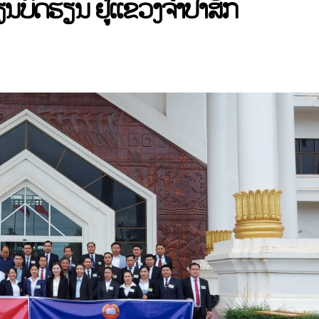
ຽນບົດຮຽນ ຢູ່ແຂວງຈໍາປາສັກ