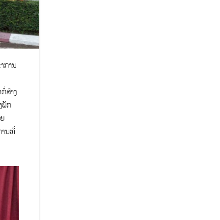
າຂາການ
ໍ່ສ້າງ
ງພັກ
ດຍ
ານທີ່