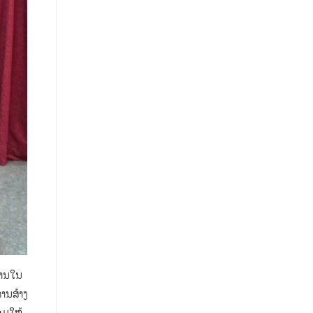
ກງານໃນ
ການສ້າງ
ອມໃຫ້