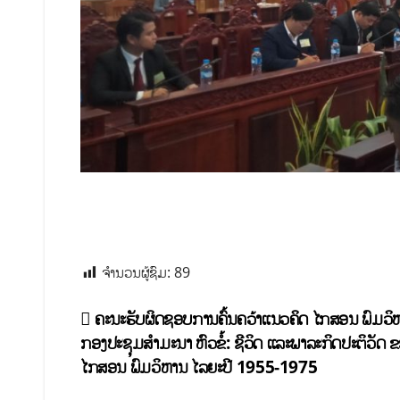
ຈຳນວນຜູ້ຊົມ:
89
ຄະນະຮັບຜິດຊອບການຄົ້ນຄວ້າແນວຄິດ ໄກສອນ ພົມວິຫ
ກອງປະຊຸມສຳມະນາ ຫົວຂໍ້: ຊີວິດ ແລະພາລະກິດປະຕິວັດ
ໄກສອນ ພົມວິຫານ ໄລຍະປີ 1955-1975