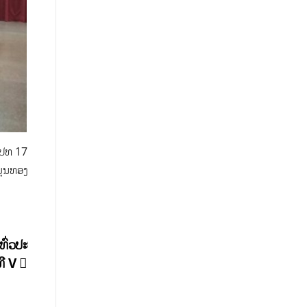
າ ປທ 17
ມຸນທອງ
່ວ​ປະ​
​ທີ V