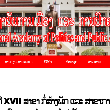
ການຮຽນ-ການສອນ
ນິຕິກຳ
ຫໍສະໝຸດ
ວາລະສານ
ທີ XVII ສາຂາ ກໍ່ສ້າງພັກ ແລະ ສາຂາກ