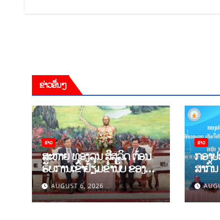
ຂ່າວອື່ນໆ
ຂ່າວ
ຂ່າວ
ສະຫາຍ ທອງລຸນ ສີສຸລິດ ຕ້ອນ
ກອງປະ
ຮັບການເຂົ້າຢ້ຽມຂຳ່ນັບ ຂອງ
ສາກົນ
ຄະນະຜູ້ແທນຂັ້ນສູງ ສະຖາບັນ
ຍົກສູ
AUGUST 6, 2026
AUGU
ການເມືອງແຫ່ງຊາດ ໂຮ່ຈີມິນ
ທິດສະດ
ແລະ ສະຖາບັນບັນດິດ
ຫວຽດນ
ວິທະຍາສາດສັງຄົມຫວຽດນາມ
ເສດຖະ