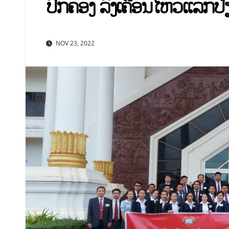
ປົກຄອງ ລົງເຄື່ອນໄຫວແລກປ່
NOV 23, 2022