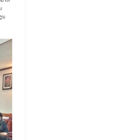
າມ
ຮຽນ