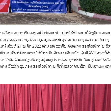
ານເມືອງ ແລະ ການປົກຄອງ ລະບົບປະລິນຍາໂທ ຮຸ່ນທີ XVII ສາຂາກໍ່ສ້າງພັກ ແລະສ
ດພັນກັບພຶດຕິກຳຕົວຈິງ; ຂໍ້ຕົກລົງຂອງຫົວໜ້າສະຖາບັນການເມືອງ ແລະ ການປົກຄອງ
ມາໃນວັນທີ 21 ພະຈິກ 2022 ທ່ານ ປທ ແສງຈັນ ຈັນທະສຸກ ຮອງຫົວໜ້າຄະນະວິຊາກ
້າຄະນະວິຊາບໍລິຫານສາດ ໄດ້ນຳພາ ນັກສຶກສາ ປະລິນຍາໂທ ຮຸ່ນທີ XVII ສາຂາກໍ່ສ້າ
ນທີ່ທຳອິດໄດ້ແລກປ່ຽນບົດຮຽນຢູ່ ຫ້ອງວ່າການແຂວງຈໍາປາສັກ ໃຫ້ກຽດຕ້ອນຮັບໂ
, ທ່ານ ວິໄລສັກ ສູນທອນ ຮອງຫົວໜ້າຄະນະຈັດຕັ້ງແຂວງຈຳປາສັກ, ມີບັນດາພະແນກກ