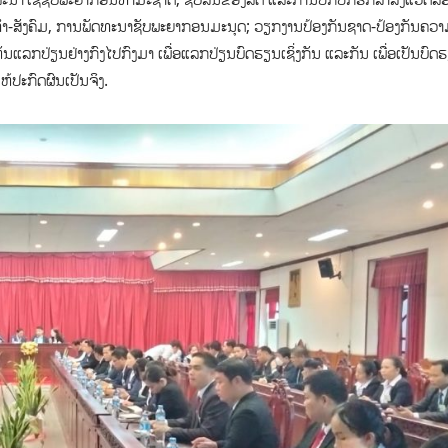
ທຳ-ສັງຄົມ, ການພັດທະນາຊັບພະຍາກອນມະນຸດ; ວຽກງານປ້ອງກັນຊາດ-ປ້ອງກັນຄວ
ເຫັນແລກປ່ຽນຢ່າງກົງໄປກົງມາ ເພື່ອແລກປ່ຽນບົດຮຽນເຊິ່ງກັນ ແລະກັນ ເພື່ອເປັນບົດ
ຫ້ປະກົດຜົນເປັນຈິງ.