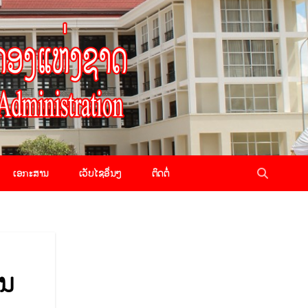
ເອກະສານ
ເວັບໄຊອື່ນໆ
ຕິດຕໍ່
ານ