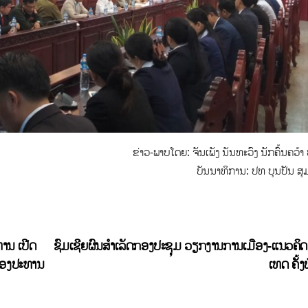
ຂ່າວ-ພາບໂດຍ: ຈັນເພັງ ນັນທະວົງ ນັກຄົ້ນຄວ້
ບັນນາທິການ: ປທ ບຸນປັນ ສຸ
ານ ເປີດ
ຊົມເຊີຍຜົນສຳເລັດກອງປະຊຸມ ວຽກ​ງານ​ການ​ເມືອງ​-ແນວ​ຄິດທົ
 ຂອງປະທານ
ເທດ ຄັ້ງ