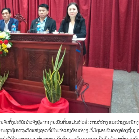
ດຕັ້ງປະຕິບັດຕົວຈິງຢູ່ຮາກຖານເປັນຕົ້ນແມ່ນຫົວຂໍ້: ການກໍ່ສ້າງ ແລະບຳລຸງພະນັ
ຸກຍູ້ເສດຖະກິດແຫ່ງຊາດທີ່ເປັນທ່າແຮງດ້ານຕ່າງໆ ທີ່ມີຢູ່ພາຍໃນຂອງທ້ອງຖິ່ນ; 
ລະນຳໃຊ້ຊັບພະຍາກອນທຳມະຊາດ, ຊັບສິນຂອງລັດ ແລະການປົກປັກຮັກສາສິ່ງແວດລ້