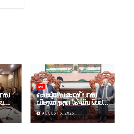
ຂ່າວ
 ການ
ຄະນະຜູ້ແທນ ສະຖາບັນການ
ັບ
ເມືອງແຫ່ງຊາດ ໂຮ່ຈີມິນ ພົບປະ
ສາດ
ຢ້ຽມຢາມ ສະພາທິດສະດີສູນກາງ
AUGUST 5, 2026
ົດ
ພັກ
້ານ
30)