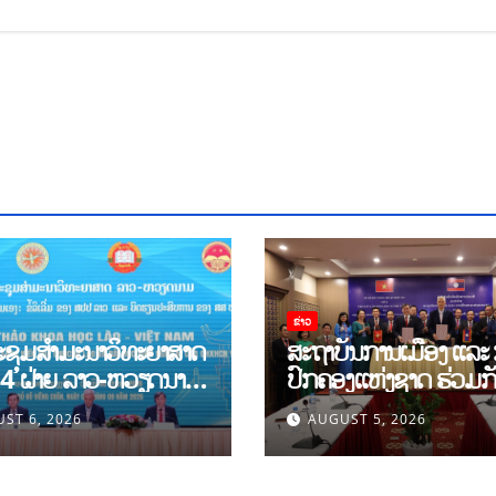
ຂ່າວ
ຊຸມສໍາມະນາວິທະຍາສາດ
ສະຖາບັນການເມືອງ ແລະ
 4 ຝ່າຍ ລາວ-ຫວຽດນາມ
ປົກຄອງແຫ່ງຊາດ ຮ່ວມກ
ງການຮ່ວມມືທາງດ້ານ
ສະຖາບັນ ບັນດິດວິທະຍາ
ST 6, 2026
AUGUST 5, 2026
ີ ແລະ ພຶດຕິກໍາ ລາວ-
ສັງຄົມ ຫວຽດນາມ ເຊັນບ
າມ ແນໃສ່ສ້າງ
ບັນທຶກການຮ່ວມມືທາງດ
ກິດເອກະລາດເປັນເຈົ້າ
ວິທະຍາສາດ (2026-20