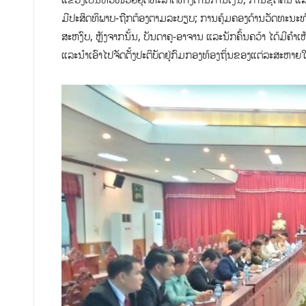
ມີປະສິດທິພາບ-ຖືກຕ້ອງຕາມລະບຽບ; ການຄຸ້ມຄອງດ້ານວັດທະນະ
ສະຫງົບ, ຫຼັງຈາກນັ້ນ, ບັນດາຄູ-ອາຈານ ແລະນັກຄົ້ນຄວ້າ ໄດ້ມີຄຳ
ແລະນຳເອົາໄປຈັດຕັ້ງປະຕິບັດຢູ່ກົມກອງທ້ອງຖິ່ນຂອງແຕ່ລະສະຫາຍໃ