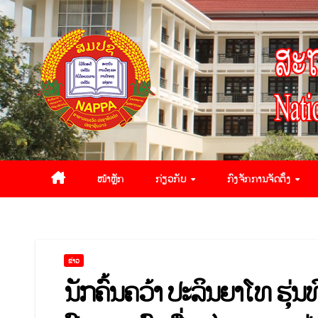
ໜ້າຫຼັກ
ກ່ຽວກັບ
ກົງຈັກການຈັດຕັ້ງ
ຂ່າວ
ນັກຄົ້ນຄວ້າ ປະລິນຍາໂທ ຮຸ່ນ