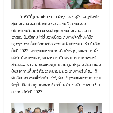
ໃນພິທີດັ່ງກ່າວ ທ່ານ ປອ ນ ລໍາພູນ ດວນສຸວັນ ຮອງຫົວໜ້າ
ສູນຄົ້ນຄວ້າແນວຄິດໄກສອນ ພົມ ວິຫານ ໃນຖານະເປັນ
ເສນາທິການໃຫ້ແກ່ຄະນະຮັບຜິດຊອບການຄົ້ນຄວ້າແນວຄິດ
ໄກສອນ ພົມວິຫານ ໄດ້ຂຶ້ນຜ່ານບົດສະຫຼຸບການຈັດຕັ້ງປະຕິບັດ
ວຽກງານການຄົ້ນຄວ້າແນວຄິດ ໄກສອນ ພົມວິຫານ ປະຈຳ 6 ເດືອນ
ຕົ້ນປີ 2022, ລາຍງານສະພາບການ​ເກັບ​ກຳ​ຂໍ້​ມູນ, ສະພາບການຄົ້ນ
ຄວ້າໃນໄລຍະຜ່ານມາ, ສະ ພາບການຈັດສຳມະນາວິທະຍາສາດທີ່
ສຳເລັດແລ້ວ, ​ຄວາມ​ຄືບ​ໜ້າ​ຂອງ​ການກະກຽມ​ສ້າງ​ເປັນ​ຜະລິດ​ຕະພັນ
ຜົນ​ຂອງການ​ຄົ້ນຄວ້າ​ໃນ​ໄລຍະ​ຜ່ານ​ມາ, ​ສະພາບ​ການ​ຮີບ​ໂຮມ, ຕີ​
ພິມ​ຄືນ​ເອກະສານ​ທີ່​​ເກັບ​ກຳມາ​ໄດ້,​ ພ້ອມທັງຜ່ານແຜນການ​ກະກຽມ​
ສ້າງ​ປຶ້ມນິພົນຄົບ​ຊຸດ ແລະຜ່ານຫົວຂໍ້ຄົ້ນຄວ້າແນວຄິດ ໄກສອນ ພົມ
ວິ ຫານ ປະຈຳປີ 2023.