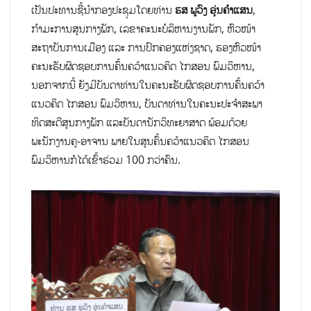
ເປັນປະທານຊີ້ນຳກອງປະຊຸມໂດຍທ່ານ
ຮສ ພູວົງ ອຸ່ນຄໍາແສນ
,
ກຳມະການສູນກາງພັກ, ເລຂາຄະນະບໍລິຫານງານພັກ, ຫົວໜ້າ
ສະຖາບັນການເມືອງ ແລະ ການປົກຄອງແຫ່ງຊາດ, ຮອງຫົວໜ້າ
ຄະນະຮັບຜິດຊອບການຄົ້ນຄວ້າແນວຄິດ ໄກສອນ ພົມວິຫານ,
ນອກຈາກນີ້ ຍັງມີບັນດາທ່ານໃນຄະນະຮັບຜິດຊອບການຄົ້ນຄວ້າ
ແນວຄິດ ໄກສອນ ພົມວິຫານ, ບັນດາທ່ານໃນຄະນະປະຈຳສະພາ
ທິດສະດີສູນກາງພັກ ແລະບັນດານັກວິທະຍາສາດ ພ້ອມດ້ວຍ
ພະນັກງານຄູ-ອາຈານ ພາຍໃນສູນຄົ້ນຄວ້າແນວຄິດ ໄກສອນ
ພົມວິຫານກໍໄດ້ເຂົ້າຮ່ວມ 100 ກວ່າຄົນ.