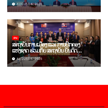
ທິດສະດີ ແລະ ພຶດຕິກໍາ ລາວ-ຫວຽດນາມ ແນໃສ່
AUGUST 6, 2026
ສ້າງເສດຖະກິດເອກະລາດເປັນເຈົ້າຕົນເອງຢ່າງ
ເຂັ້ມແຂງ
ຂ່າວ
ສະຖາບັນການເມືອງ ແລະ ການປົກຄອງ
ແຫ່ງຊາດ ຮ່ວມກັບ ສະຖາບັນ ບັນດິດ
ວິທະຍາສາດສັງຄົມ ຫວຽດນາມ ເຊັນບົດບັນທຶກ
AUGUST 5, 2026
ການຮ່ວມມືທາງດ້ານວິທະຍາສາດ (2026-
2030)