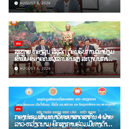
ລະບຽບ ຂອງພັກປະຊາຊົນປະຕິວັດລາວ ສະໄໝ
AUGUST 8, 2026
ທີ XII.
ຂ່າວ
ສະຫາຍ ທອງລຸນ ສີສຸລິດ ຕ້ອນຮັບການເຂົ້າຢ້ຽມ
ຂຳ່ນັບ ຂອງຄະນະຜູ້ແທນຂັ້ນສູງ ສະຖາບັນການ
ເມືອງແຫ່ງຊາດ ໂຮ່ຈີມິນ ແລະ ສະຖາບັນບັນດິດ
AUGUST 6, 2026
ວິທະຍາສາດສັງຄົມຫວຽດນາມ
ຂ່າວ
ກອງປະຊຸມສໍາມະນາວິທະຍາສາດສາກົນ 4 ຝ່າຍ
ລາວ-ຫວຽດນາມ ຍົກສູງການຮ່ວມມືທາງດ້ານ