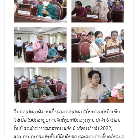
ໃນກອງປະຊຸມຜູ້ແທນເຂົ້າຮ່ວມກອງປະຊຸມໄດ້ປະກອບຄຳຄິດເຫັນ
ໃສ່ເນື້ອໃນບົດສະຫຼຸບການຈັດຕັ້ງປະຕິບັດວຽກງານ ປະຈຳ 6 ເດືອນ
ຕົ້ນປີ ແລະທິດທາງແຜນການ ປະຈໍາ 6 ເດືອນ ທ້າຍປີ 2022,
ແຜນການ​ກະກຽມ​ສ້າງ​ປຶ້ມນິພົນຄົບ​ຊຸດ ແລະແຜນການຄົ້ນຄວ້າແນວ