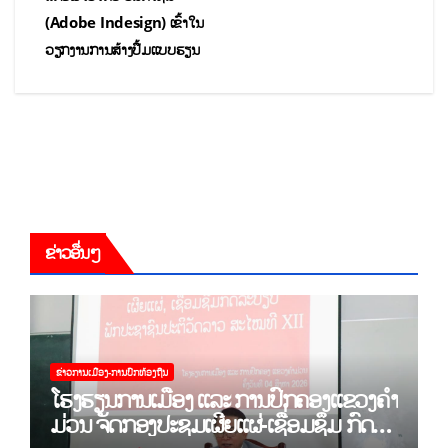
(Adobe Indesign) ເຂົ້າໃນ
ວຽກງານການສ້າງປື້ມແບບຮຽນ
ຂ່າວອື່ນໆ
ຂ່າວການເມືອງ-ການປົກທ້ອງຖີນ
ໂຮງຮຽນການເມືອງ ແລະ ການປົກຄອງແຂວງຄຳ
ມ່ວນ ຈັດກອງປະຊຸມເຜີຍແຜ່-ເຊື່ອມຊຶມ ກົດ