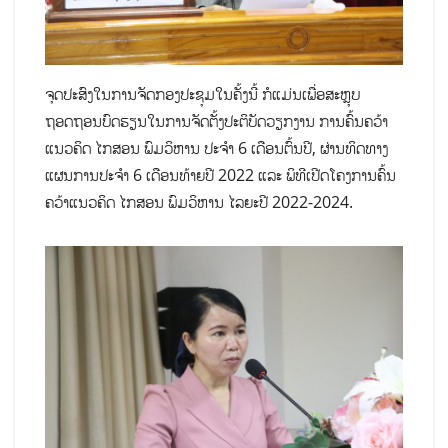
ຈຸດປະສົງໃນການຈັດກອງປະຊຸມໃນຄັ້ງນີ້ ກໍແມ່ນເພື່ອສະຫຼຸບ
ຖອດຖອນບົດຮຽນໃນການຈັດຕັ້ງປະຕິບັດວຽກງານ ການຄົ້ນຄວ້າ
ແນວຄິດ ໄກສອນ ພົມວິຫານ ປະຈຳ 6 ເດືອນຕົ້ນປີ, ຜ່ານທິດທາງ
ແຜນການປະຈໍາ 6 ເດືອນທ້າຍປີ 2022 ແລະ ພິທີເປີດໂຄງການຄົ້ນ
ຄວ້າແນວຄິດ ໄກສອນ ພົມວິຫານ ໄລຍະປີ 2022-2024.