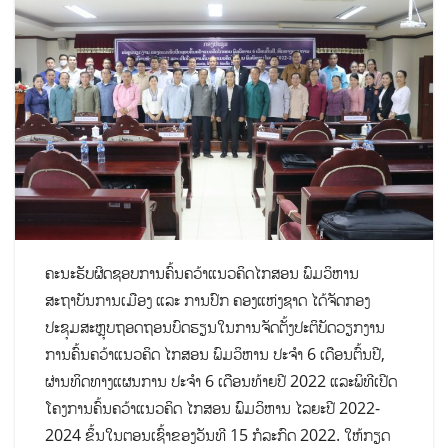
ຄະນະຮັບຜິດຊອບການຄົ້ນຄວ້າແນວຄິດໄກສອນ ພົມວິຫານ
ສະຖາບັນການເມືອງ ແລະ ການປົກ ຄອງແຫ່ງຊາດ ໄດ້ຈັດກອງ
ປະຊຸມສະຫຼຸບຖອດຖອນບົດຮຽນໃນການຈັດຕັ້ງປະຕິບັດວຽກງານ
ການຄົ້ນຄວ້າແນວຄິດ ໄກສອນ ພົມວິຫານ ປະຈຳ 6 ເດືອນຕົ້ນປີ,
ຜ່ານທິດທາງແຜນການ ປະຈໍາ 6 ເດືອນທ້າຍປີ 2022 ແລະພິທີເປີດ
ໂຄງການຄົ້ນຄວ້າແນວຄິດ ໄກສອນ ພົມວິຫານ ໄລຍະປີ 2022-
2024 ຂຶ້ນໃນຕອນເຊົ້າຂອງວັນທີ 15 ກໍລະກົດ 2022. ໃຫ້ກຽດ