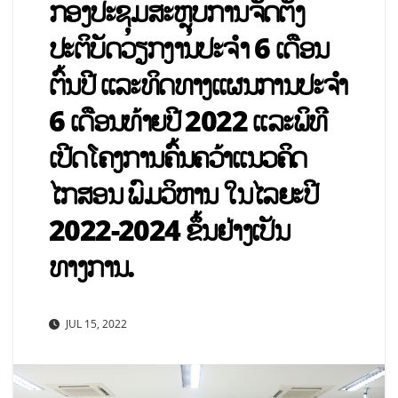
ກອງປະຊຸມສະຫຼຸບການຈັດຕັ້ງ
ປະຕິບັດວຽກງານປະຈຳ 6 ເດືອນ
ຕົ້ນປີ ແລະທິດທາງແຜນການປະຈໍາ
6 ເດືອນທ້າຍປີ 2022 ແລະພິທີ
ເປີດໂຄງການຄົ້ນຄວ້າແນວຄິດ
ໄກສອນ ພົມວິຫານ ໃນໄລຍະປີ
2022-2024 ຂຶ້ນຢ່າງເປັນ
ທາງການ.
JUL 15, 2022