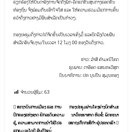
ຮຽກຮ້ອງໃຫ້ບັນດາອົງການຈັດຕັ້ງພັກ-ລັດແຕ່ຂັ້ນສູນກາງຮອດຂັ້ນ
ທ້ອງຖິ່ນ ຈົ່ງພ້ອມກັນເອົາໃຈໃສ່ ແລະ ໃຫ້ຄວາມຮ່ວມມືແກ່ການຄົ້ນ
ຄວ້າດັ່ງກ່າວຢ່າງມີຜົນສຳເລັດເປັນກ້າວໆ.
ກອງປະຊຸມດັ່ງກ່າວໄດ້ຈັດຂຶ້ນເປັນເວລາເຄິ່ງມື້ ແລະປິດລົງດ້ວຍຜົນ
ສໍາເລັດອັນຈົບງາມໃນເວລາ 12 ໂມງ 00 ຂອງວັນດັ່ງກ່າວ.
ຂ່າວ: ລຳສີ ຄຳມະນີໂຄດ
ຮູບພາບ: ຕາອັອດ ແສນທະວີສຸກ
ບັນນາທິການ: ປທ ບຸນປັນ ສຸມຸນທອງ
ຈຳນວນຜູ້ຊົມ:
63
ສະຖາບັນການເມືອງ ແລະ ການ
ກອງປະຊຸມຜ່ານໂຄງຮ່າງບົດສຳມະ
ປົກຄອງແຫ່ງຊາດ ຍົກລະດັບຄວາມ
ນາວິທະຍາສາດ ຫົວຂໍ້: ພັດທະນາ
ຮູ້, ຄວາມສາມາດການນຳໃຊ້ໂປຣ
ເສດຖະກິດກະສິກຳ ຢູ່ປະເທດເຮົາ
ແກຣມ ເອໂດບີ ອີນດີໄຊນ໌