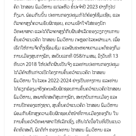
ຄິດ ໄກສອນ ພົມວິຫານ ແຕ່ລະຫົວ ຂໍ້ປະຈໍາປີ 2023 ຢ່າງກົງໄປ
ກົງມາ. ພ້ອມກັນນັ້ນ ປະທານກອງປະຊຸມກໍໄດ້ຍ້ອງຍໍຊົມເຊີຍ, ແລະ
ຕີລາຄາສູງຕໍ່ຄວາມຮັບຜິດຊອບ, ຄວາມເອົາໃຈໃສ່ຂອງນັກ
ວິທະຍາສາດ ແລະໄດ້ຕີລາຄາສູງຕໍ່ກັບຜົນສຳເລັດຂອງວຽກງານການ
ຄົ້ນຄວ້າແນວຄິດ ໄກສອນ ພົມວິຫານ ຕະຫຼອດໄລຍະຜ່ານມາ. ເພື່ອ
ເຮັດໃຫ້ການຈັດຕັ້ງເຊື່ອມຊຶມ ແລະຜັນຂະຫຍາຍຕາມມະຕິຂອງກົມ
ການເມືອງສູນກາງພັກ, ສະບັບເລກທີ 058/ກມສພ, ລົງວັນທີ 13
ທັນວາ 2018 ໃຫ້ປະກົດຜົນເປັນຈິງ ແລະທ່ານປະທານກອງປະຊຸມ
ໄດ້ມີຄຳເຫັນກ່າວເປີດໂຄງການຄົ້ນຄວ້າແນວຄິດ ໄກສອນ
ພົມວິຫານ ໃນໄລຍະ 2022-2024 ຢ່າງເປັນທາງການ ແລະທ່ານ
ໄດ້ຮຽກຮ້ອງມາຍັງຄະນະຮັບຜິດຊອບການຄົ້ນຄວ້າແນວຄິດໄກສອນ
ພົມວິຫານ, ສະພາທິດສະດີສູນກາງພັກ, ສະຖາບັນການເມືອງ ແລະ
ການປົກຄອງແຫ່ງຊາດ, ສູນຄົ້ນຄວ້າແນວຄິດ ໄກສອນ ພົມວິຫານ
ພ້ອມກັນຍົກສູງຄວາມຮັບຜິດຊອບຕໍ່ໜ້າທີ່ການເມືອງຂອງຕົນ ໃນ
ການຄົ້ນຄວ້າວິທະຍາສາດໃຫ້ເລິກເຊິ່ງ, ເຫັນໄດ້ເນື້ອໃນທີ່ເປັນແນວ
ຄິດທິດສະດີ, ພຶດຕິກໍາ ຂອງປະທານ ໄກສອນ ພົມວິຫານ ແລະ