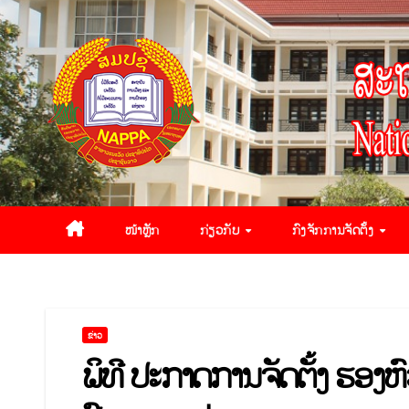
ໜ້າຫຼັກ
ກ່ຽວກັບ
ກົງຈັກການຈັດຕັ້ງ
ຂ່າວ
ພິທີ ປະກາດການຈັດຕັ້ງ ຮອງ