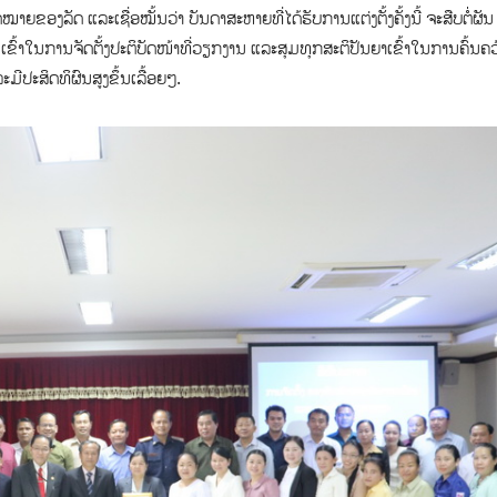
ອງລັດ ແລະເຊື່ອ​ໝັ້ນ​ວ່າ ບັນດາສະຫາຍທີ່ໄດ້ຮັບການແຕ່ງຕັ້ງຄັ້ງນີ້ ຈະສືບຕໍ່ຜັນ
າໃນການຈັດຕັ້ງປະຕິບັດໜ້າທີ່ວຽກງານ ແລະສຸມທຸກສະຕິປັນຍາເຂົ້າໃນການຄົ້ນຄວ
ີປະສິດທິຜົນສູງຂຶ້ນເລື້ອຍໆ.