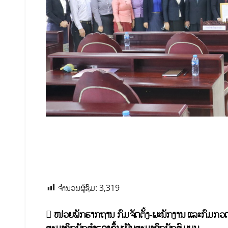
ຈຳນວນຜູ້ຊົມ:
3,319
ໜ່ວຍພັກຮາກຖານ ກົມຈັດຕັ້ງ-ພະນັກງານ ແລະກົມກວດ
ສະມາຊິກພັກສໍາຮອງຂຶ້ນເປັນສະມາຊິກພັກສົມບູນ