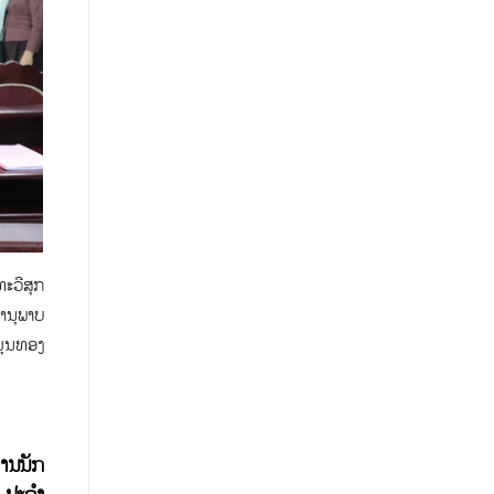
ະວີສຸກ
ານຸພາບ
ມຸນທອງ
ານນັກ
, ປະຈຳ