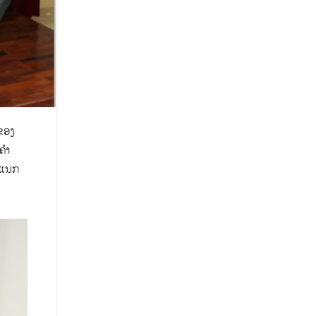
າຂອງ
ນຄຳ
ພະແນກ