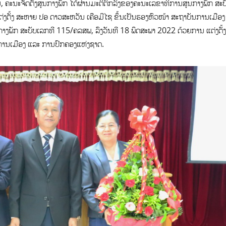
 ຄະນະຈັດຕັ້ງສູນກາງພັກ ໄດ້ຜ່ານມະຕິຕົກລົງຂອງຄະນະເລຂາທິການສູນກາງພັກ ສະບ
່ງຕັ້ງ ສະຫາຍ ປອ ດາວສະຫວັນ ເຄືອມີໄຊ ຂຶ້ນເປັນຮອງຫົວໜ້າ ສະຖາບັນການເມືອງ
ງພັກ ສະບັບເລກທີ 115/ຄລສພ, ລົງວັນທີ 18 ພຶດສະພາ 2022 ດ້ວຍການ ແຕ່ງຕັ້ງ
ັນການເມືອງ ແລະ ການປົກຄອງແຫ່ງຊາດ.