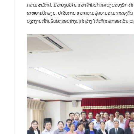
ຄວາມສາມັກຄີ, ມີລະບຽບວິໄນ ແລະເຄົາລົບກົດລະບຽບຂອງພັກ-ກົດໝາຍຂ
ຂະຫຍາຍບົດຮຽນ, ປະສົບການ ແລະຄວາມຮູ້ຄວາມສາມາດຂອງຕົນ ເຂົ້
ວຽກງານທີ່ຕົນຮັບຜິດຊອບຢ່າງປະດິດສ້າງ ໃຫ້ເກີດດອກອອກຜົນ ແລະມ