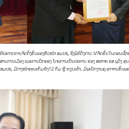
ກາດ​ການ​ຈັດ​ຕັ້ງຂັ້ນຮອງຫົວໜ້າ ສມປຊ, ຊຶ່ງ​ພິ​ທີ​ດັ່ງ​ກ່າວ ໄດ້ຈັດຂຶ້ນໃນຕອນເຊົ້
ຂ່າວສານການເມືອງ ແລະການປົກຄອງ ໂດຍການເປັນປະທານ ຂອງ ສະຫາຍ ຮສ ພູວົງ ອຸ່
ມປຊ, ມີຕາງໜ້າຄະນະກົມທັງ12 ກົມ ຫຼື ທຽບເທົ່າ, ມີພະນັກງານຄູ-ອາຈານຂັ້ນ