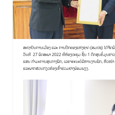
ສະຖາບັນການເມືອງ ແລະ ການປົກຄອງແຫ່ງຊາດ (ສມປຊ) ໄດ້​ຈັດ​ພິ​ທີ​ປະ​
ວັນທີ 27 ພຶດສະພາ 2022 ທີ່ຫ້ອງປະຊຸມ ຊັ້ນ 1 ຕຶກສູນຂໍ້ມູນ
ແສນ ກຳມະການສູນກາງພັກ, ເລຂາຄະນະບໍລິຫານງານພັກ, ຫົວໜ້າ ສ
ແລະພາກສ່ວນ​ກ່ຽວ​ຂ້ອງເຂົ້າຮ່ວມຢ່າງພ້ອມພຽງ.