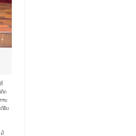
ີ່
ຕິດ
ບການ
ດ້ຮັບ
 ມີ