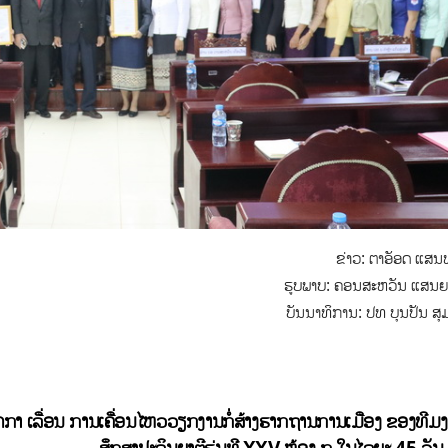
ຂ່າວ: ຕາອັອດ ແສນທ
ຮູບພາບ: ຄອນສະຫວັນ ແສນຍ
ບັນນາທິການ: ປທ ບຸນປັນ ສຸ
ກາ ເລື່ອນ
ການເຄື່ອນໄຫວວຽກງານກໍ່ສ້າງຮາກຖານການເມືອງ ຂອງທີມງ
ສຶກສາປະລິນຍາຕີຮຸ່ນທີ XXV ຫ້ອງ ກ ໃນໄລຍະ 45 ວັນ