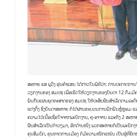
ສະຫາຍ ຮສ ພູວົງ ອຸ່ນຄໍາແສນ ໄດ້ກ່າວໃນພິທີວ່າ: ການປະກາດການ
ວຽກງານຂອງ ສມປຊ ເພື່ອເຮັດໃຫ້ວຽກງານຂອງບັນດາ 12 ກົມມີ
ພັນກັບແຜນຍຸດທະສາດຂອງ ສມປຊ ໃຫ້ປະ​ສົບຜົນສຳເລັດຕາມລະດັບ
ແຕ່ງຕັ້ງ ຊຶ່ງບັນດາສະຫາຍ ກໍໄດ້ຜ່ານຂະບວນການຝຶກຝົນຫຼໍ່ຫຼອ
ຄວາມໄວ້ເນື້່ອເຊື່ອໃຈຈາກພະນັກງານ, ຄູ-ອາຈານ ແລະທັງ 2 ສະຫ
ຜົນສຳເລັດເປັນກ້າວໆມາ, ອີກດ້ານໜຶ່ງ ພວກສະຫາຍກໍເປັນພະນັກງາ
ຄຸນສົມບັດ, ຄຸນທາດການເມືອງ ກໍມີຄວາມໜັກແໜ້ນ ເປັນຜູ້ທີ່ຢຶດ