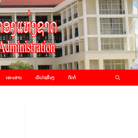
ເອກະສານ
ເວັບໄຊອື່ນໆ
ຕິດຕໍ່