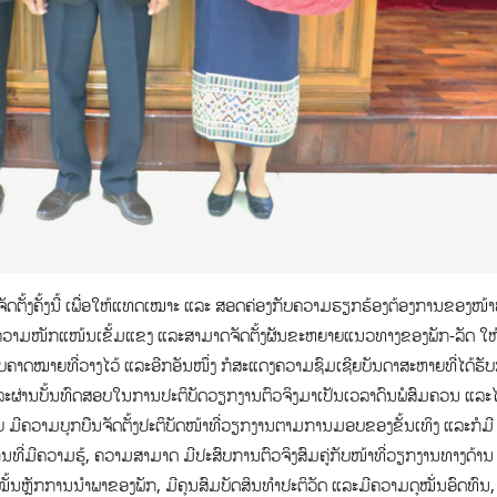
ຈັດຕັ້ງຄັ້ງນີ້ ເພື່ອໃຫ້ແທດເໝາະ ແລະ ສອດຄ່ອງກັບຄວາມຮຽກຮ້ອງຕ້ອງການຂອງໜ້າທ
ຄວາມໜັກແໜ້ນເຂັ້ມແຂງ ແລະສາມາດຈັດຕັ້ງຜັນຂະຫຍາຍແນວທາງຂອງພັກ-ລັດ ໃຫ້
ຄາດໝາຍທີ່ວາງໄວ້ ແລະອີກອັນໜຶ່ງ ກໍສະແດງຄວາມຊົມເຊີຍບັນດາສະຫາຍທີ່ໄດ້ຮັ
ມ ແລະຜ່ານບັ້ນທົດສອບໃນການປະຕິບັດວຽກງານຕົວຈິງມາເປັນເວລາດົນພໍສົມຄວນ ແລະໄ
າຍ ມີຄວາມບຸກບືນຈັດຕັ້ງປະຕິບັດໜ້າທີ່ວຽກງານຕາມການມອບຂອງຂັ້ນເທິງ ແລະກໍມີ
ນທີ່ມີຄວາມຮູ້, ຄວາມສາມາດ ມີປະສົບການຕົວຈິງສົມຄູ່ກັບໜ້າທີ່ວຽກງານທາງດ້ານ
ໝັ້ນຫຼັກການນຳພາຂອງພັກ, ມີຄຸນສົມບັດສິນທຳປະຕິວັດ ແລະມີຄວາມດຸໝັ່ນອົດທົນ,