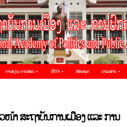
ການຮຽນ-ການສອນ
ນິຕິກຳ
ຫໍສະໝຸດ
ວາລະສານ
ຫົວໜ້າ ສະຖາບັນການເມືອງ ແລະ ການ