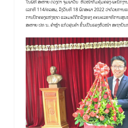
ໃນພິທີ ສະຫາຍ ດວງຕາ ຈູມພາວັນ ຫົວໜ້າກົມຄຸ້ມຄອງ-ພະນັກງານ,
ເລກທີ 114/ຄລສພ, ລົງວັນທີ 18 ພຶດສະພາ 2022 ວ່າດ້ວຍການແຕ
ການປົກຄອງແຫ່ງຊາດ ແລະມະຕິຕົກລົງຂອງ ຄະນະເລຂາທິການສູນກາ
ສະຫາຍ ປທ ນ. ຄຳຫຼ້າ ແກ້ວອຸ່ນຄຳ ຂຶ້ນເປັນຮອງຫົວໜ້າ ສະຖາບ