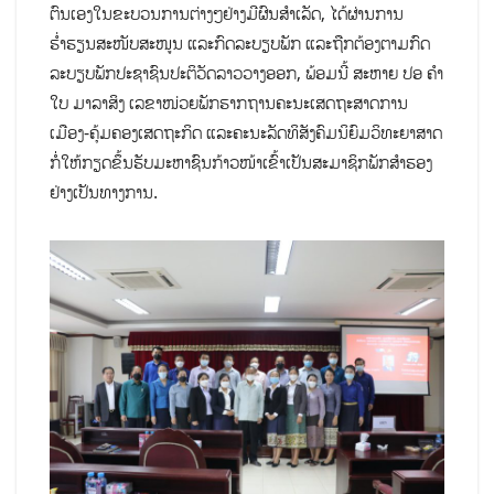
ຕົນເອງໃນຂະບວນການຕ່າງໆຢ່າງມີຜົນສໍາເລັດ, ໄດ້ຜ່ານການ
ຮໍ່າຮຽນສະໜັບສະໜູນ ແລະກົດລະບຽບພັກ ແລະຖືກຕ້ອງຕາມກົດ
ລະບຽບພັກປະຊາຊົນປະຕິວັດລາວວາງອອກ, ພ້ອມນີ້ ສະຫາຍ ປອ ຄໍາ
ໃບ ມາລາສິງ ເລຂາໜ່ວຍພັກຮາກຖານຄະນະເສດຖະສາດການ
ເມືອງ-ຄຸ້ມຄອງເສດຖະກິດ ແລະຄະນະລັດທິສັງຄົມນິຍົມວິທະຍາສາດ
ກໍ່ໃຫ້ກຽດຂຶ້ນຮັບມະຫາຊົນກ້າວໜ້າເຂົ້າເປັນສະມາຊິກພັກສຳຮອງ
ຢ່າງເປັນທາງການ.