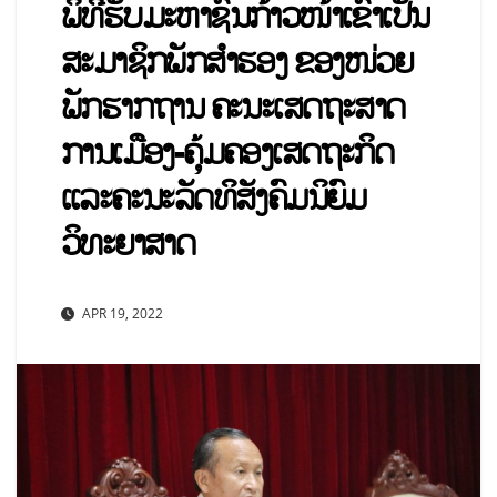
ພິທີຮັບມະຫາຊົນກ້າວໜ້າເຂົ້າເປັນ
ສະມາຊິກພັກສໍາຮອງ ຂອງໜ່ວຍ
ພັກຮາກຖານ ຄະນະເສດຖະສາດ
ການເມືອງ-ຄຸ້ມຄອງເສດຖະກິດ
ແລະຄະນະລັດທິສັງຄົມນິຍົມ
ວິທະຍາສາດ
APR 19, 2022