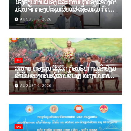
ໂຮງຮຽນການເມືອງ ແລະ ການປົກຄອງແຂວງຄຳ
ມ່ວນ ຈັດກອງປະຊຸມເຜີຍແຜ່-ເຊື່ອມຊຶມ ກົດ
ລະບຽບ ຂອງພັກປະຊາຊົນປະຕິວັດລາວ ສະໄໝ
AUGUST 8, 2026
ທີ XII.
ຂ່າວ
ສະຫາຍ ທອງລຸນ ສີສຸລິດ ຕ້ອນຮັບການເຂົ້າຢ້ຽມ
ຂຳ່ນັບ ຂອງຄະນະຜູ້ແທນຂັ້ນສູງ ສະຖາບັນການ
ເມືອງແຫ່ງຊາດ ໂຮ່ຈີມິນ ແລະ ສະຖາບັນບັນດິດ
AUGUST 6, 2026
ວິທະຍາສາດສັງຄົມຫວຽດນາມ
ຂ່າວ