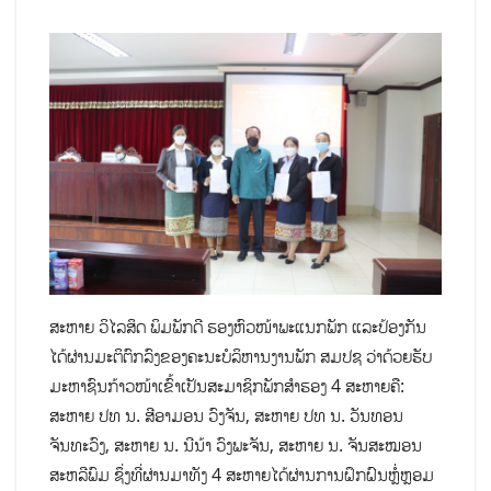
ສະຫາຍ ວິໄລສິດ ພິມພັກດີ ຮອງຫົວໜ້າພະແນກພັກ ແລະປ້ອງກັນ
ໄດ້ຜ່ານມະຕິຕົກລົງຂອງຄະນະບໍລິຫານງານພັກ ສມປຊ ວ່າດ້ວຍຮັບ
ມະຫາຊົນກ້າວໜ້າເຂົ້າເປັນສະມາຊິກພັກສຳຮອງ 4 ສະຫາຍຄື:
ສະຫາຍ ປທ ນ. ສີອາມອນ ວົງຈັນ, ສະຫາຍ ປທ ນ. ວັນທອນ
ຈັນທະວົງ, ສະຫາຍ ນ. ນີນ້າ ວົງພະຈັນ, ສະຫາຍ ນ. ຈັນສະໝອນ
ສະຫລີພົມ ຊຶ່ງທີ່ຜ່ານມາທັງ 4 ສະຫາຍໄດ້ຜ່ານການຝຶກຝົນຫໍ່ຼຫຼອມ