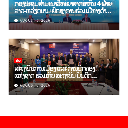
ກອງປະຊຸມສໍາມະນາວິທະຍາສາດສາກົນ 4 ຝ່າຍ
ລາວ-ຫວຽດນາມ ຍົກສູງການຮ່ວມມືທາງດ້ານ
ທິດສະດີ ແລະ ພຶດຕິກໍາ ລາວ-ຫວຽດນາມ ແນໃສ່
AUGUST 6, 2026
ສ້າງເສດຖະກິດເອກະລາດເປັນເຈົ້າຕົນເອງຢ່າງ
ເຂັ້ມແຂງ
ຂ່າວ
ສະຖາບັນການເມືອງ ແລະ ການປົກຄອງ
ແຫ່ງຊາດ ຮ່ວມກັບ ສະຖາບັນ ບັນດິດ
ວິທະຍາສາດສັງຄົມ ຫວຽດນາມ ເຊັນບົດບັນທຶກ
AUGUST 5, 2026
ການຮ່ວມມືທາງດ້ານວິທະຍາສາດ (2026-
2030)