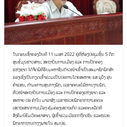
ໃນຕອນເຊົ້າຂອງວັນທີ 11 ເມສາ 2022 ຢູ່ທີ່ຫ້ອງປະຊຸມຊັ້ນ 5 ຕຶກ
ສູນຂໍ້ມູນຂ່າວສານ, ສະຖາບັນການເມືອງ ແລະ ການປົກຄອງ
ແຫ່ງຊາດ ໄດ້ຈັດພິທີຮັບມະຫາຊົນກ້າວໜ້າເຂົ້າເປັນສະມາຊິກພັກສໍາ
ຮອງເຊິ່ງເປັນກຽດເຂົ້າຮ່ວມເປັນປະທານໂດຍສະຫາຍ ຮສ ພູວົງ ອຸ່ນ
ຄໍາແສນ, ກໍາມະການສູນກາງພັກ, ເລຂາຄະນະບໍລິຫານງານພັກ,
ຫົວໜ້າສະຖາບັນການເມືອງ ແລະ ການປົກຄອງແຫ່ງຊາດ ແລະ
ສະຫາຍ ປອ ຄໍາໃບ ມາລາສິງ ເລຂາໜ່ວຍພັກຮາກຖານຄະນະ
ເສດຖະສາດການເມືອງ-ຄຸ້ມຄອງເສດຖະກິດ ແລະຄະນະລັດທິ
ສັງຄົມນິຍົມວິທະຍາສາດ, ຜູ້ເຂົ້າຮ່ວມມີແຂກຖືກເຊີນ ແລະໜ່ວຍ
ພັກຮາກຖານຕ່າງໆພາຍໃນ ສມປຊ.