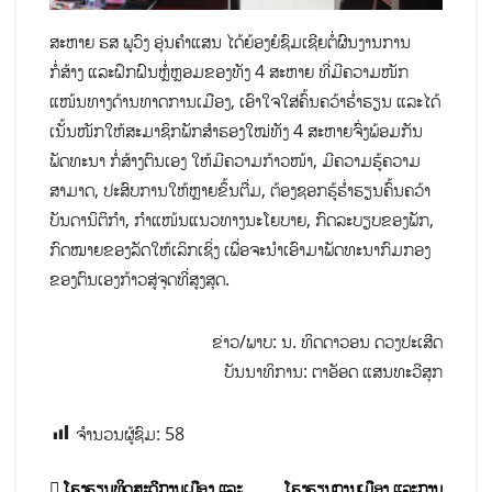
ສະຫາຍ ຮສ ພູວົງ ອຸ່ນຄໍາແສນ ໄດ້​​ຍ້ອງ​ຍໍ​ຊົມ​ເຊີຍ​ຕໍ່​ຜົນງານ​ການ​
ກໍ່ສ້າງ ​​ແລະຝຶກ​ຝົນຫຼໍ່ຫຼອມຂອງທັງ 4 ສະຫາຍ ທີ່ມີຄວາມໜັກ
ແໜ້ນທາງດ້ານທາດການເມືອງ, ​ເອົາ​ໃຈ​ໃສ່​ຄົ້ນຄວ້າ​ຮ່ຳຮຽນ ແລະໄດ້
ເນັ້ນໜັກໃຫ້ສະມາຊິກພັກສໍາຮອງໃໝ່ທັງ 4 ສະຫາຍຈົ່ງພ້ອມກັນ
ພັດທະນາ ກໍ່ສ້າງຕົນເອງ ໃຫ້ມີຄວາມກ້າວໜ້າ, ມີຄວາມຮູ້ຄວາມ
ສາມາດ, ປະສົບການໃຫ້ຫຼາຍຂຶ້ນຕື່ມ, ຕ້ອງຊອກຮູ້ຮໍ່າຮຽນຄົ້ນຄວ້າ
ບັນດານິຕິກໍາ, ກຳ​ແໜ້ນ​ແນວທາງ​ນະ​ໂຍບາຍ, ກົດ​ລະບຽບ​ຂອງພັກ,
ກົດໝາຍ​ຂອງ​ລັດ​ໃຫ້​ເລິກ​ເຊິ່ງ ເພື່ອຈະນຳເອົາມາພັດທະນາກົມກອງ
ຂອງຕົນເອງ​ກ້​າວສູ່​ຈຸດທີ່ສູງສຸດ.
ຂ່າວ/ພາບ: ນ. ທິດດາວອນ ດວງປະເສີດ
ບັນນາທິການ: ຕາອັອດ ແສນທະວີສຸກ
ຈຳນວນຜູ້ຊົມ:
58
ໂຮງຮຽນທິດສະດີການເມືອງ ແລະ
ໂຮງຮຽນການເມືອງ ແລະການ