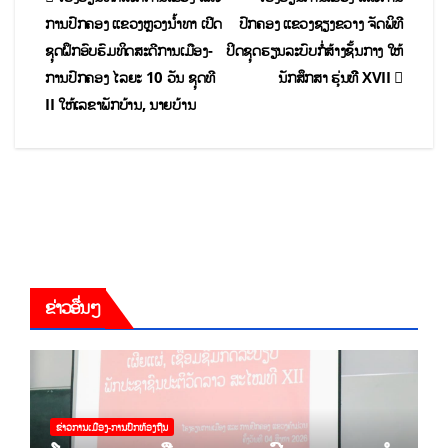
ການປົກຄອງ ແຂວງຫຼວງນ້ຳທາ ເປີດ
ປົກຄອງ ແຂວງຊຽງຂວາງ ຈັດພິທີ
ຊຸດຝຶກອົບຮົມທິດສະດີການເມືອງ-
ປິດຊຸດຮຽນລະບົບກໍ່ສ້າງຊັ້ນກາງ ໃຫ້
ການປົກຄອງ ໄລຍະ 10 ວັນ ຊຸດທີ
ນັກສຶກສາ ຮຸ່ນທີີ XVII
II ໃຫ້ເລຂາພັກບ້ານ, ນາຍບ້ານ
ຂ່າວອື່ນໆ
ຂ່າວການເມືອງ-ການປົກທ້ອງຖີນ