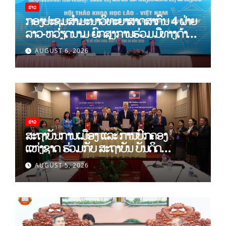
ຂ່າວ
ກອງປະຊຸມສໍາມະນາວິທະຍາສາດສາກົນ 4 ຝ່າຍ
ລາວ-ຫວຽດນາມ ຍົກສູງການຮ່ວມມືທາງດ້ານ
ທິດສະດີ ແລະ ພຶດຕິກໍາ ລາວ-ຫວຽດນາມ ແນໃສ່
AUGUST 6, 2026
ສ້າງເສດຖະກິດເອກະລາດເປັນເຈົ້າຕົນເອງຢ່າງ
ເຂັ້ມແຂງ
ຂ່າວ
ສະຖາບັນການເມືອງ ແລະ ການປົກຄອງ
ແຫ່ງຊາດ ຮ່ວມກັບ ສະຖາບັນ ບັນດິດ
ວິທະຍາສາດສັງຄົມ ຫວຽດນາມ ເຊັນບົດບັນທຶກ
AUGUST 5, 2026
ການຮ່ວມມືທາງດ້ານວິທະຍາສາດ (2026-
2030)