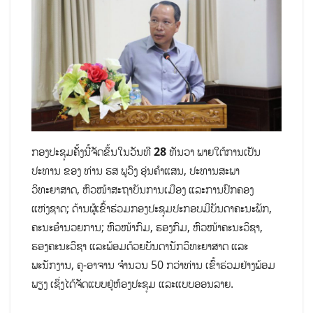
ກອງປະຊຸມຄັ້ງນີ້ຈັດຂຶ້ນໃນວັນທີ
28
ທັນວາ ພາຍໃຕ້ການເປັນ
ປະທານ ຂອງ ທ່ານ ຮສ ພູວົງ ອຸ່ນຄຳແສນ, ປະທານສະພາ
ວິທະຍາສາດ, ຫົວໜ້າສະຖາບັນການເມືອງ ແລະການປົກຄອງ
ແຫ່ງຊາດ; ດ້ານຜູ້ເຂົ້າຮ່ວມກອງປະຊຸມປະກອບມີບັນດາຄະນະພັກ,
ຄະນະອຳນວຍການ; ຫົວໜ້າກົມ, ຮອງກົມ, ຫົວໜ້າຄະນະວິຊາ,
ຮອງຄະນະວິຊາ ແລະພ້ອມດ້ວຍບັນດານັກວິທະຍາສາດ ແລະ
ພະນັກງານ, ຄູ-ອາຈານ ຈຳນວນ 50 ກວ່າທ່ານ ເຂົ້າຮ່ວມຢ່າງພ້ອມ
ພຽງ ເຊິ່ງໄດ້ຈັດແບບຢູ່ຫ້ອງປະຊຸມ ແລະແບບອອນລາຍ.