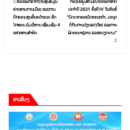
ໜ່ວຍພັກຮາກຖານສູນຂໍ້ມູນ
ກອງປະຊຸມສໍາມະນາວິທະຍາສາດ
ຂ່າວສານການເມືອງ ແລະການ
ປະຈໍາປີ 2021 ຄັ້ງທີ IV ໃນຫົວຂໍ້
ປົກຄອງ-ສູນຄົ້ນຄວ້າແນວ ຄິດ
“ບົດບາດຂອງວັດທະນະທຳ, ມະນຸດ
ໄກສອນ ພົມວິຫານ ເຊື່ອມຊຶມ 4
ຕໍ່ກັບການປ່ຽນແປງໃໝ່ ແລະການ
ເອກະສານສຳຄັນ
ພັດທະນາຢູ່ລາວ ແລະຫວຽດນາມ”
ຂ່າວອື່ນໆ