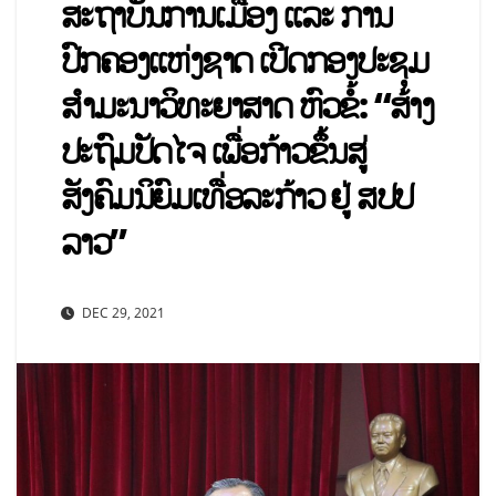
ສະຖາບັນການເມືອງ ແລະ ການ
ປົກຄອງແຫ່ງຊາດ ເປີດກອງປະຊຸມ
ສຳມະນາວິທະຍາສາດ ຫົວຂໍ້: “ສ້າງ
ປະຖົມປັດໄຈ ເພື່ອກ້າວຂຶ້ນສູ່
ສັງຄົມນິຍົມເທື່ອລະກ້າວ ຢູ່ ສປປ
ລາວ”
DEC 29, 2021