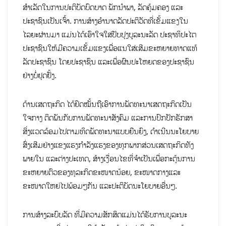
ສຳເລັດໃນການປະຕິບັດບົດບາດ ພັກນຳພາ, ລັດຄຸ້ມຄອງ ແລະ
ປະຊາຊົນເປັນເຈົ້າ. ການສ້າງອຳນາດລັດປະຕິວັດທີ່ເຂັ້ມແຂງໃນ
ໄລຍະຜ່ານມາ ແມ່ນໄດ້ເອົາໃຈໃສ່ປັບປຸງບູລະນະລັດ ປະຊາທິປະໄຕ
ປະຊາຊົນໃຫ້ມີຄວາມເຂັ້ມແຂງເພື່ອແນໃສ່ເສີມຂະຫຍາຍທາດແທ້
ລັດປະຊາຊົນ ໂດຍປະຊາຊົນ ແລະເພື່ອຜົນປະໂຫຍດຂອງປະຊາຊົນ
ຢ່າງບໍ່ຢຸດຢັ້ງ.
ດ້ານເສດຖະກິດ ໄດ້ຢຶດໝັ້ນຖືເອົາການພັດທະນາເສດຖະກິດເປັນ
ໃຈກາງ ຕິດພັນກັບການພັດທະນາສັງຄົມ ແລະການປົກປັກຮັກສາ
ສິ່ງແວດລ້ອມໄປຕາມທິດພັດທະນາແບບຍືນຍົງ, ດຳເນີນນະໂຍບາຍ
ສົ່ງເສີມຢ່າງແຂງແຮງກຳລັງແຮງຂອງທຸກພາກສ່ວນເສດຖະກິດທັງ
ພາຍໃນ ແລະຕ່າງປະເທດ, ສ້າງເງື່ອນໄຂທີ່ຈຳເປັນເພື່ອກະຕຸ້ນການ
ຂະຫຍາຍຕົວຂອງທຸລະກິດຂະໜາດນ້ອຍ, ຂະໜາດກາງແລະ
ຂະໜາດໃຫຍ່ໄປພ້ອມໆກັນ ແລະປະຕິບັດນະໂຍບາຍອື່ນໆ.
ການສ້າງລະບົບລັດ ທີ່ມີຄວາມສັກສິດແມ່ນໄດ້ຮັບການບູລະນະ