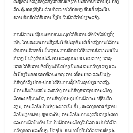
ຕະຫຼອດມາເຊິ່ງສ່ອງແສງໃຫ້ເຫັນແຈ້ງວ່າ ປະສິດທິພາບການຄຸ້ມຄອງ
ລັດ, ຄຸ້ມຄອງສັງຄົມດ້ວຍກົດໝາຍໄດ້ຄ່ອຍໆ ຫັນເຂົ້າສູ່ລະບົບ,
ຄວາມສັກສິດໄດ້ຮັບການຢັ້ງຢືນໃນພຶດຕິກຳຢ່າງຈະແຈ້ງ.
ການພັດທະນາຊັບພະຍາກອນມະນຸດໄດ້ຮັບການເອົາໃຈໃສ່ຢ່າງຕັ້ງ
ໜ້າ, ໂດຍສະເພາະການສົ່ງເສີມໃຫ້ປະຊາຊົນໄດ້ເຂົ້າເຖິງການບໍລິການ
ດ້ານການສຶກສາຂັ້ນພື້ນຖານ. ການສຶກສາໄດ້ຮັບການພັດທະນາເປັນ
ກ້າວໆ ນັບທັງດ້ານປະລິມານ ແລະຄຸນນະພາບ. ແນວທາງ ປກຊ-
ປກສ ໄດ້ຮັບການຈັດຕັ້ງປະຕິບັດຢ່າງເປັນຂະບວນກວ້າງຂວາງ ແລະ
ຕໍ່ເນື່ອງໃນຂອບເຂດທົ່ວປະເທດ; ການເຄື່ອນໄຫວ ແລະປັບປຸງ-
ກໍ່ສ້າງກຳລັງ ປກຊ-ປກສ ໄດ້ຮັບການຊີ້ນໍາບັນຊາຢ່າງແທດເຖິງ,
ມີການສົມທົບແໜ້ນ ລະຫວ່າງ ການກໍ່ສ້າງຮາກຖານການເມືອງ
ພັດທະນາຊົນນະບົດ, ການສ້າງບ້ານ-ກຸ່ມບ້ານພັດທະນາສູ້ຮົບຕິດ
ລຽນ; ການພົວພັນກັບຕ່າງປະເທດເພີ່ມຂຶ້ນ, ສະແດງອອກແຈ້ງການ
ພົວພັນຫຼາຍຝ່າຍ, ຫຼາຍລະດັບ, ການພົວພັນການທູດກັບຕ່າງປະເທດ
ແລະການພົວພັນດ້ານພັກ ກັບພັກການເມືອງໃນໂລກ ແມ່ນໄດ້ເປີດ
ກວ້າງອອກ ແລະອື່ນໆ. ປັດຈຸບັນ ສາມາດຢັ້ງຢືນໄດ້ວ່າການສ້າງປະ