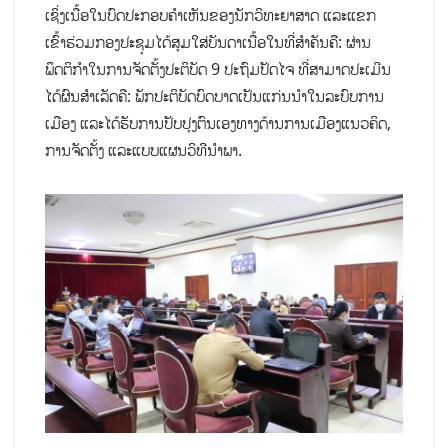
ເຊິ່ງເນື້ອໃນບົດປະກອບຄຳເຫັນຂອງນັກວິທະຍາສາດ ແລະແຂກ
ເຂົ້າຮ່ວມກອງປະຊຸມໄດ້ສຸມໃສ່ບັນດາເນື້ອໃນທີ່ສຳຄັນຄື: ຜ່ານ
ພຶດຕິກຳໃນການຈັດຕັ້ງປະຕິບັດ 9 ປະຖົມປັດໄຈ ທີ່ສາມາດປະເມີນ
ໄດ້ຜົນສໍາເລັດຄື: ພັກປະຕິບັດບົດບາດເປັນແກ່ນນຳໃນລະບົບການ
ເມືອງ ແລະໄດ້ຮັບການປັບປຸງຕົນເອງທາງດ້ານການເມືອງແນວຄິດ,
ການຈັດຕັ້ງ ແລະແບບແຜນວິທີນຳພາ.