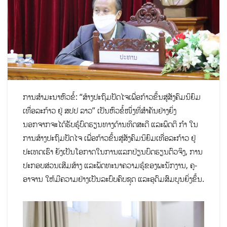
ການສຳມະນາຫົວຂໍ້: “ສ້າງປະຖົມປັດໄຈເພື່ອກ້າວຂຶ້ນສູ່ສັງຄົມນິຍົມ
ເທື່ອລະກ້າວ ຢູ່ ສປປ ລາວ” ເປັນຫົວຂໍ້ໜຶ່ງທີ່ສຳຄັນຢ່າງຍິ່ງ
ນອກຈາກຈະໄດ້ຮັບຮູ້ບົດຮຽນທາງດ້ານທິດສະດີ ແລະພຶດຕິ ກຳ ໃນ
ການສ້າງປະຖົມປັດໄຈ ເພື່ອກ້າວຂຶ້ນສູ່ສັງຄົມນິຍົມເທື່ອລະກ້າວ ຢູ່
ປະເທດເຮົາ ຍັງເປັນໂອກາດໃນການແລກປ່ຽນບົດຮຽນຕົວຈິງ, ການ
ປະກອບສ່ວນເສີມສ້າງ ແລະພັດທະນາຄວາມຮູ້ຂອງພະນັກງານ, ຄູ-
ອາຈານ ໃຫ້ມີຄວາມຢ່າງເປັນລະບົບຄົບຊຸດ ແລະອຸດົມສົມບູນຍິ່ງຂຶ້ນ.