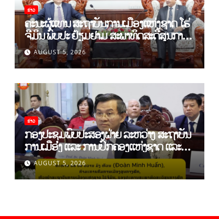
ຂ່າວ
ຄະນະຜູ້ແທນ ສະຖາບັນການເມືອງແຫ່ງຊາດ ໂຮ່
ຈີມິນ ພົບປະ ຢ້ຽມຢາມ ສະພາທິດສະດີສູນກາງ
ພັກ
AUGUST 5, 2026
ຂ່າວ
ກອງປະຊຸມພົບປະສອງຝ່າຍ ລະຫວ່າງ ສະຖາບັນ
ການເມືອງ ແລະ ການປົກຄອງແຫ່ງຊາດ ແລະ
ສະຖາບັນການເມືອງແຫ່ງຊາດ ໂຮ່ຈີມິນ ສສ
AUGUST 5, 2026
ຫວຽດນາມ