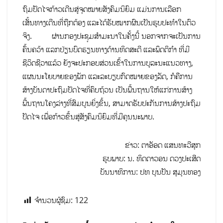
ຖົມປັດໄຈກ້າວເດີນສູ່ຈຸດໝາຍສັງຄົມນິຍົມ ແມ່ນການເລືອກ
ເສັ້ນທາງເດີນທີ່ຖືກຕ້ອງ ແລະໄດ້ຮັບໝາກຜົນເປັນຮູບປະທຳໃນຕົວ
ຈິງ. ຜ່ານກອງປະຊຸມສຳມະນາໃນຄັ້ງນີ້ ນອກຈາກຈະເປັນການ
ຄົ້ນຄວ້າ ແລກປ່ຽນບົດຮຽນທາງດ້ານທິດສະດີ ແລະພຶດຕິກໍາ ທີ່ມີ
ຊີວິດຊີວາແລ້ວ ຍັງຈະປະກອບສ່ວນເຂົ້າໃນການບູລະນະແນວທາງ,
ແຜນນະໂຍບາຍຂອງພັກ ແລະລະບຽບກົດໝາຍຂອງລັດ, ກໍຄືການ
ສ້າງບັນດາປະຖົມປັດໄຈທີ່ຄົບຖ້ວນ ເປັນພື້ນຖານໃຫ້ແກ່ການສ້າງ
ພື້ນຖານ​ໂຄງ​ລ່າງທີ່ສົມບູນຍິ່ງຂຶ້ນ, ສາມາດຮັບປະກັນການສ້າງປະຖົມ
ປັດໄຈ ເພື່ອກ້າວຂຶ້ນສູ່ສັງຄົມນິຍົມທີ່ມີຄຸນນະພາບ.
ຂ່າວ: ຕາອັອດ ແສນທະວີສຸກ
ຮູບພາບ: ນ. ທິດດາວອນ ດວງປະເສີດ
ບັນນາທິການ: ປທ ບຸນປັນ ສຸມຸນທອງ
ຈຳນວນຜູ້ຊົມ:
122