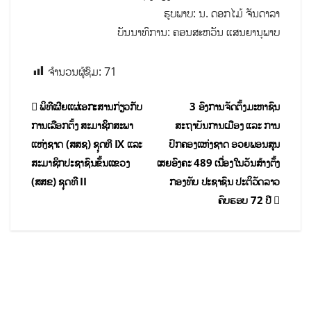
ຮູບພາບ: ນ. ດອກໄມ້ ຈັນດາລາ
ບັນນາທິການ: ຄອນສະຫວັນ ແສນຍານຸພາບ
ຈຳນວນຜູ້ຊົມ:
71
ພິທີເຜີຍແຜ່ເອກະສານກ່ຽວກັບ
3 ອົງການຈັດຕັ້ງມະຫາຊົນ
ການເລືອກຕັ້ງ ສະມາຊິກສະພາ
ສະຖາບັນການເມືອງ ແລະ ການ
ແຫ່ງຊາດ (ສສຊ) ຊຸດທີ IX ແລະ
ປົກຄອງແຫ່ງຊາດ ອວຍພອນສູນ
ສະມາຊິກປະຊາຊົນຂັ້ນແຂວງ
ເສຍອົງຄະ 489 ເນື່ອງໃນວັນສ້າງຕັ້ງ
(ສສຂ) ຊຸດທີ II
ກອງທັບ ປະຊາຊົນ ປະຕິວັດລາວ
ຄົບຮອບ 72 ປີ