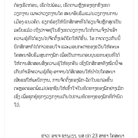
ຕ້ອງເຮັດກ່ອນ, ເຮັດໄປພ້ອມ, ເຮັດຕາມຫຼັງຂອງທຸກຂົງເຂດ
ວຽກງານ ເພາະວ່າວຽກງານໂຄ ສະນາອົບຮົມແມ່ນວຽກງານການ
ເມືອງ-ແນວຄິດ. ຮຽກຮ້ອງໃຫ້ນັກສຶກສາທີ່ໄດ້ຮຽນຈົບຫຼັກສູດເປັນ
ລະບົບແລ້ວ ເຖີງວ່າຈະຢູ່ໃນຂົງເຂດວຽກງານໃດກໍ່ຕາມຈົ່ງນຳເອົາ
ຄວາມຮູ້ທີ່ໄດ້ຮຽນໄປຈັດຕັ້ງປະຕິບັດໃຫ້ດີຂຶ້ນ. ໂອ ກາດດຽວກັນນີ້
ນັກສຶກສາກໍໄດ້ກ່າວຂອບໃຈ ແລະມອບກະຕ່າຂອງຂວັນໃຫ້ຄະນະ
ໂຄສະນາອົບຮົມສູນກາງພັກ ເພື່ອເປັນການຕອບບຸນແທນຄຸນທີ່ໄດ້
ໃຫ້ການສິດສອນສົ່ງຄວາມຮູ້ໃຫ້ທຸກຄົນ ເຊິ່ງນັກສຶກສາທັງໝົດນີ້ຈະ
ເກັບກໍາເອົາຄວາມຮູ້ທີ່ຄູ-ອາຈານໄດ້ສິດສອນໃຫ້ນໍາໄປໂຄສະນາ
ເຜີຍແຜ່ໃຫ້ພະນັກງານ, ການຈັດຕັ້ງຂອງພັກ-ລັດໃນແຕ່ລະຂັ້ນ
ຕະຫຼອດຮອດພໍ່ແມ່ປະຊາຊົນໃຫ້ເຂົ້າໃຈໃນທິດທາງຂອງພັກຢ່າງເລິກ
ເຊິ່ງ ເພື່ອຊຸກຍູ້ທຸກໆວຽກງານເດີນໄປຕາມທິດທາງຂອງພັກທີ່ກໍານົດ
ໃວ້.
ຂ່າວ: ອາເຈ ຊາງມຽງ. ນສ ປຕ 23 ສາຂາ ໂຄສະນາ