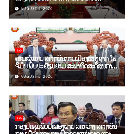
ວິທະຍາສາດສັງຄົມ ຫວຽດນາມ ເຊັນບົດບັນທຶກ
AUGUST 5, 2026
ການຮ່ວມມືທາງດ້ານວິທະຍາສາດ (2026-
2030)
ຂ່າວ
ຄະນະຜູ້ແທນ ສະຖາບັນການເມືອງແຫ່ງຊາດ ໂຮ່
ຈີມິນ ພົບປະ ຢ້ຽມຢາມ ສະພາທິດສະດີສູນກາງ
ພັກ
AUGUST 5, 2026
ຂ່າວ
ກອງປະຊຸມພົບປະສອງຝ່າຍ ລະຫວ່າງ ສະຖາບັນ
ການເມືອງ ແລະ ການປົກຄອງແຫ່ງຊາດ ແລະ