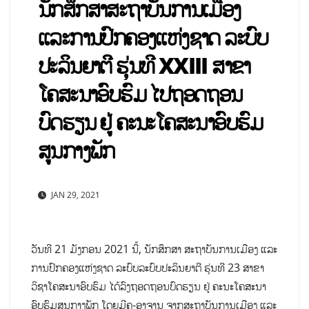
ນັກສຶກສາສະຖາບັນການເມືອງ
ແລະການປົກຄອງແຫ່ງຊາດ ລະບົບ
ປະລິນຍາຕີ ຮຸ່ນທີ XXIII ສາຂາ
ໂຄສະນາອົບຮົມ ໄປຖອດຖອນ
ບົດຮຽນ ຢູ່ ຄະນະໂຄສະນາອົບຮົມ
ສູນກາງພັກ
JAN 29, 2021
ວັນທີ 21 ມັງກອນ 2021 ນີ້, ນັກສຶກສາ ສະຖາບັນການເມືອງ ແລະ
ການປົກຄອງແຫ່ງຊາດ ລະບົບລະບົບປະລິນຍາຕີ ຮຸ່ນທີ 23 ສາຂາ
ວິຊາໂຄສະນາອົບຮົມ ໄດ້ລົງຖອດຖອນບົດຮຽນ ຢູ່ ຄະນະໂຄສະນາ
ອົບຮົມສູນກາງພັກ ໂດຍມີຄູ-ອາຈານ ຈາກສະຖາບັນການເມືອງ ແລະ