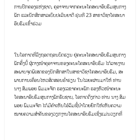
ການປົກຄອງແຫ່ງຊາດ, ຄູອາຈານຈາກຄະນະໂຄສະນາອົບຮົມສູນກາງ
ພັກ ແລະນັກສຶກສາລະບົບປະລິນຍາຕີ ຮຸ່ນທີ 23 ສາຂາວິຊາໂຄສະນາ
ອົບຮົມເຂົ້າຮ່ວມ
ໃນໂອກາດທີ່ລົງຖອດຖອນບົດຮຽນ ຢູ່ຄະນະໂຄສະນາອົບຮົມສູນກາງ
ພັກຄັ້ງນີ້ ຜູ້ຕາງໜ້າຄູອາຈານຂອງຄະນະໂຄສະນາອົບຮົມ ໄດ້ລາຍງານ
ສະພາບຈຸດພິເສດຂອງນັກສຶກສາໃນສາຂາວິຊາໂຄສະນາອົບຮົມ, ສະ
ພາບການເຄື່ອນໄຫວສິດສອນຮໍ່າຮຽນ ໃນໄລຍະຜ່ານມາໃຫ້ ທ່ານ
ນາງ ສົມພອຍ ພົມມະຈັກ ຮອງເລຂາຄະນະພັກ ຮອງຫົວໜ້າຄະນະ
ໂຄສະນາອົບຮົມສູນກາງພັກຮັບຊາບ, ໂອກາດດັ່ງກ່າວ ທ່ານ ນາງ ສົມ
ພອຍ ພົມມະຈັກ ໄດ້ມີຄໍາເຫັນໂອ້ລົມຊີ້ນຳໂດຍຍົກໃຫ້ເຫັນຄວາມ
ໝາຍຄວາມສໍາຄັນຂອງວຽກງານໂຄສະນາອົບຮົມເຊີ່ງແມ່ນວຽກທີ່