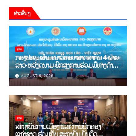
ຂ່າວອື່ນໆ
ຂ່າວ
ກອງປະຊຸມສໍາມະນາວິທະຍາສາດສາກົນ 4 ຝ່າຍ
ລາວ-ຫວຽດນາມ ຍົກສູງການຮ່ວມມືທາງດ້ານ
ທິດສະດີ ແລະ ພຶດຕິກໍາ ລາວ-ຫວຽດນາມ ແນໃສ່
AUGUST 6, 2026
ສ້າງເສດຖະກິດເອກະລາດເປັນເຈົ້າຕົນເອງຢ່າງ
ເຂັ້ມແຂງ
ຂ່າວ
ສະຖາບັນການເມືອງ ແລະ ການປົກຄອງ
ແຫ່ງຊາດ ຮ່ວມກັບ ສະຖາບັນ ບັນດິດ