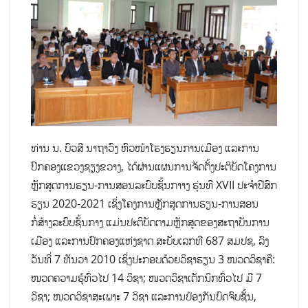
ທ່ານ ນ. ບົວສີ ນາຖາວົງ ຫົວໜ້າໂຮງຮຽນການເມືອງ ແລະການ
ປົກຄອງແຂວງຊຽງຂວາງ, ໄດ້ຜ່ານແຜນການຈັດຕັ້ງປະຕິບັດໂຄງການ
ຫຼັກສູດການຮຽນ-ການສອນລະບົບຊັ້ນກາາງ ຮຸ່ນທີ XVII ປະຈຳປີສົກ
ຮຽນ 2020-2021 ເຊິ່ງໂຄງການຫຼັກສູດການຮຽນ-ການສອນ
ກໍ່ສ້າງລະບົບຊັ້ນກາງ ແມ່ນປະຕິບັດຕາມຫຼັກສູດຂອງສະຖາບັນການ
ເມືອງ ແລະການປົກຄອງແຫ່ງຊາດ ສະບັບເລກທີ 687 ສມປຊ, ລົງ
ວັນທີ່ 7 ທັນວາ 2010 ເຊິ່ງປະກອບດ້ວຍວິຊາຮຽນ 3 ໜວດວິຊາຄື:
ໜວດຄວາມຮູ້ທົ່ວໄປ 14 ວິຊາ; ໜວດວິຊາເຕັກນິກທົ່ວໄປ ມີ 7
ວິຊາ; ໜວດວິຊາສະເພາະ 7 ວິຊາ ແລະການປ້ອງກັນບົດຈົບຊັ້ນ,