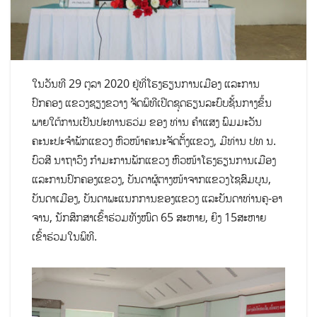
ໃນວັນທີ 29 ຕຸລາ 2020 ຢູ່ທີ່ໂຮງຮຽນການເມືອງ ແລະການ
ປົກຄອງ ແຂວງຊຽງຂວາງ ຈັດພິທີເປີດຊຸດຮຽນລະບົບຊັ້ນກາງຂຶ້ນ
ພາຍໃຕ້ການເປັນປະທານຮວ່ມ ຂອງ ທ່ານ ຄຳແສງ ພົມມະວັນ
ຄະນະປະຈຳພັກແຂວງ ຫົວໜ້າຄະນະຈັດຕັ້ງແຂວງ, ມີທ່ານ ປທ ນ.
ບົວສີ ນາຖາວົງ ກຳມະການພັກແຂວງ ຫົວໜ້າໂຮງຮຽນການເມືອງ
ແລະການປົກຄອງແຂວງ, ບັນດາຜູ້ຕາງໜ້າຈາກແຂວງໄຊສົມບູນ,
ບັນດາເມືອງ, ບັນດາພະແນກການຂອງແຂວງ ແລະບັນດາທ່ານຄູ-ອາ
ຈານ, ນັກສຶກສາເຂົ້່າຮ່ວມທັງໜົດ 65 ສະຫາຍ, ຍິງ 15ສະຫາຍ
ເຂົ້າຮ່ວມໃນພິທີ.