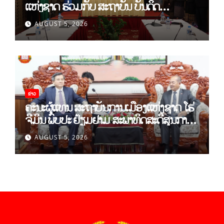
ແຫ່ງຊາດ ຮ່ວມກັບ ສະຖາບັນ ບັນດິດ
ວິທະຍາສາດສັງຄົມ ຫວຽດນາມ ເຊັນບົດບັນທຶກ
AUGUST 5, 2026
ການຮ່ວມມືທາງດ້ານວິທະຍາສາດ (2026-
2030)
ຂ່າວ
ຄະນະຜູ້ແທນ ສະຖາບັນການເມືອງແຫ່ງຊາດ ໂຮ່
ຈີມິນ ພົບປະ ຢ້ຽມຢາມ ສະພາທິດສະດີສູນກາງ
ພັກ
AUGUST 5, 2026