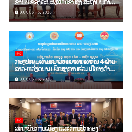
ຂຳ່ນັບ ຂອງຄະນະຜູ້ແທນຂັ້ນສູງ ສະຖາບັນການ
ເມືອງແຫ່ງຊາດ ໂຮ່ຈີມິນ ແລະ ສະຖາບັນບັນດິດ
AUGUST 6, 2026
ວິທະຍາສາດສັງຄົມຫວຽດນາມ
ຂ່າວ
ກອງປະຊຸມສໍາມະນາວິທະຍາສາດສາກົນ 4 ຝ່າຍ
ລາວ-ຫວຽດນາມ ຍົກສູງການຮ່ວມມືທາງດ້ານ
ທິດສະດີ ແລະ ພຶດຕິກໍາ ລາວ-ຫວຽດນາມ ແນໃສ່
AUGUST 6, 2026
ສ້າງເສດຖະກິດເອກະລາດເປັນເຈົ້າຕົນເອງຢ່າງ
ເຂັ້ມແຂງ
ຂ່າວ
ສະຖາບັນການເມືອງ ແລະ ການປົກຄອງ