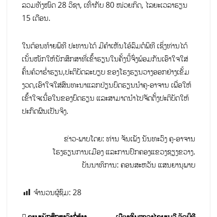
ລວມທັງໜົດ 28 ວິຊາ, ເທົ່າກັບ 80 ໜ່ວຍກິດ, ໄລຍະເວລາຮຽນ
15 ເດືອນ.
ໃນຕ້ອນທ້າຍພິທີ ປະທານໄດ້ ມີຄຳເຫັນໂອ້ລົມຕໍພິທີ ເຊິ່ງທ່ານໄດ້
ເນັ້ນໜັກໃຫ້ນັກສຶກສາທີ່ເຂົ້້າຮຽນໃນຄັ້ງນີ້ຈົ່ງພ້ອມກັນເອົາໃຈໃສ່
ຄົ້ນຄ້ວາຮ່ຳຮຽນ,ປະຕິບັດລະບຽບ ຂອງໂຮງຮຽນວາງອອກຢ່າງເຂັ້ມ
ງວດ,ເອົາໃຈໃສ່ສົນທະນາແລກປ່ຽນບົດຮຽນນຳຄູ-ອາຈານ ເພື່ອໃຫ້
ເຂົ້້າໃຈເນື້ອໃນຂອງບົດຮຽນ ແລະສາມາດນຳໄປຈັດຕັ້ງປະຕິບັດໃຫ້
ປະກົດຜົນເປັນຈິງ.
ຂ່າວ-ພາບໂດຍ: ທ່ານ ຈັນເພັງ ນັນທະວົງ ຄູ-ອາຈານ
ໂຮງຮຽນການເມືອງ ແລະການປົກຄອງແຂວງຊຽງຂວາງ.
ບັນນາທິການ: ຄອນສະຫວັນ ແສນຍານຸພາບ
ຈຳນວນຜູ້ຊົມ:
28
ຄະນະນັກສຶກສາລົງກໍ່ສ້າງ
ເມືອງເງິນແຂວງໄຊຍະບູລີ ຈັດພິທີ