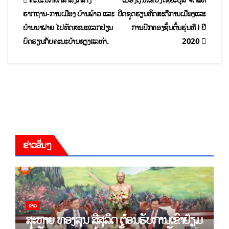
ຮາກຖານ-ການເມືອງ ບ້ານພ້າວ ແລະ
ປິດຊຸດຮຽນທິດສະດີການເມືອງແລະ
ບ້ານນາຝາຍ ໄປທັດສະນະແລກປ່ຽນ
ການປົກຄອງຊັ້ນຕົ້ນຮຸ່ນທີ I ປີ
ບົດຮຽນກັບຄະນະບ້ານຊຽງແລທ່າ.
2020
ຂ່າວອື່ນໆ
ຂ່າວ
ສະຫາຍ ທອງລຸນ ສີສຸລິດ ຕ້ອນຮັບການເຂົ້າຢ້ຽມ