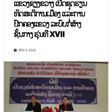
ແຂວງຊຽງຂວາງ ເປີດຊຸດຮຽນ
ທິດສະດີການເມືອງ ແລະການ
ປົກຄອງແຂວງ ລະບົບກໍ່ສ້າງ
ຊັ້ນກາງ ຮຸ່ນທີີ XVII
NOV 3, 2020