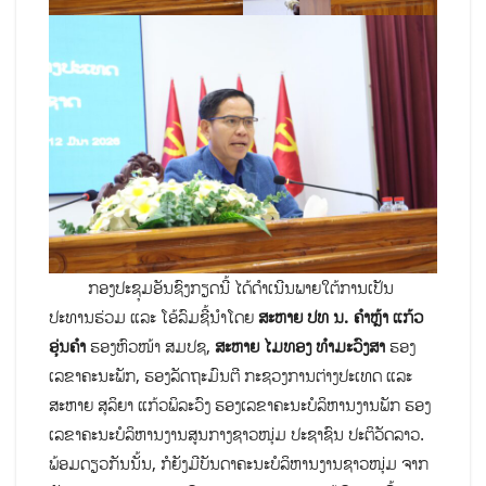
ກອງປະຊຸມອັນຊົງກຽດນີ້ ໄດ້ດຳເນີນພາຍໃຕ້ການເປັນ
ປະທານຮ່ວມ ແລະ ໂອ້ລົມຊີ້ນຳໂດຍ
ສະຫາຍ ປທ ນ. ຄຳຫຼ້າ ແກ້ວ
ອຸ່ນຄຳ
ຮອງຫົວໜ້າ ສມປຊ,
ສະຫາຍ ໄມທອງ ທຳມະວົງສາ
ຮອງ
ເລຂາຄະນະພັກ, ຮອງລັດຖະມົນຕີ ກະຊວງການຕ່າງປະເທດ ແລະ
ສະຫາຍ ສຸລິຍາ ແກ້ວພິລະວົງ ຮອງເລຂາຄະນະບໍລິຫານງານພັກ ຮອງ
ເລຂາຄະນະບໍລິຫານງານສູນກາງຊາວໜຸ່ມ ປະຊາຊົນ ປະຕິວັດລາວ.
ພ້ອມດຽວກັນນັ້ນ, ກໍຍັງມີບັນດາຄະນະບໍລິຫານງານຊາວໜຸ່ມ ຈາກ