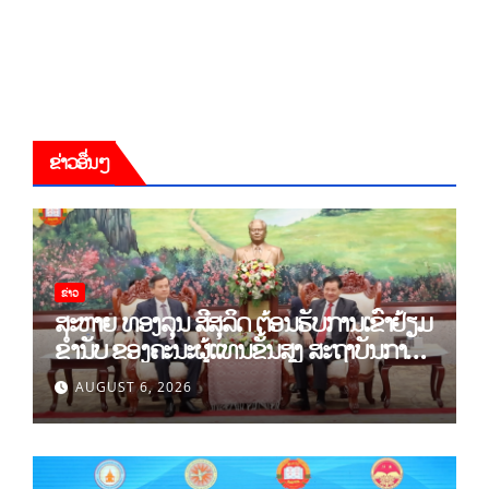
ຂ່າວອື່ນໆ
ຂ່າວ
ສະຫາຍ ທອງລຸນ ສີສຸລິດ ຕ້ອນຮັບການເຂົ້າຢ້ຽມ
ຂຳ່ນັບ ຂອງຄະນະຜູ້ແທນຂັ້ນສູງ ສະຖາບັນການ
ເມືອງແຫ່ງຊາດ ໂຮ່ຈີມິນ ແລະ ສະຖາບັນບັນດິດ
AUGUST 6, 2026
ວິທະຍາສາດສັງຄົມຫວຽດນາມ