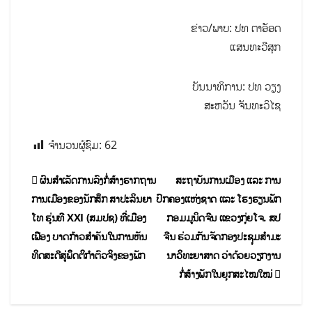
ຂ່າວ/ພາບ: ປທ ຕາອັອດ
ແສນທະວີສຸກ
ບັນນາທິການ: ປທ ວຽງ
ສະຫວັນ ຈັນທະວິໄຊ
ຈຳນວນຜູ້ຊົມ:
62
ຜົນສຳເລັດການລົງກໍ່ສ້າງຮາກຖານ
ສະຖາບັນການເມືອງ ແລະ ການ
ການເມືອງຂອງນັກສຶກ ສາປະລິນຍາ
ປົກຄອງແຫ່ງຊາດ ແລະ ໂຮງຮຽນພັກ
ໂທ ຮຸ່ນທີ XXI (ສມປຊ) ທີ່ເມືອງ
ກອມມູນິດຈີນ ແຂວງກຸ່ຍໂຈ. ສປ
ເຟືອງ ບາດກ້າວສຳຄັນໃນການຫັນ
ຈີນ ຮ່ວມກັນຈັດກອງປະຊຸມສຳມະ
ທິດສະດີສູ່ພຶດຕິກຳຕົວຈິງຂອງພັກ
ນາວິທະຍາສາດ ວ່າດ້ວຍວຽກງານ
ກໍ່ສ້າງພັກໃນຍຸກສະໄໝໃໝ່