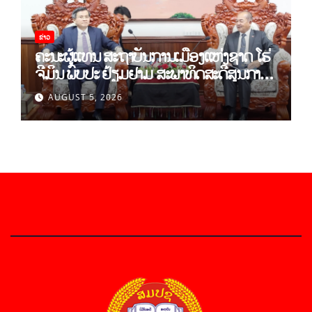
ຂ່າວ
ຄະນະຜູ້ແທນ ສະຖາບັນການເມືອງແຫ່ງຊາດ ໂຮ່
ຈີມິນ ພົບປະ ຢ້ຽມຢາມ ສະພາທິດສະດີສູນກາງ
ພັກ
AUGUST 5, 2026