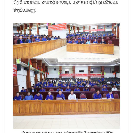
ທັງ 3 ພາກສ່ວນ, ສະມາຊິກຊາວໜຸ່ມ ແລະ ແຂກຜູ້ມີກຽດເຂົ້າຮ່ວມ
ຢ່າງພ້ອມພຽງ.