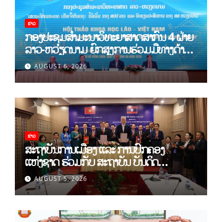
ຂ່າວ
ກອງປະຊຸມສໍາມະນາວິທະຍາສາດສາກົນ 4 ຝ່າຍ
ລາວ-ຫວຽດນາມ ຍົກສູງການຮ່ວມມືທາງດ້ານ
ທິດສະດີ ແລະ ພຶດຕິກໍາ ລາວ-ຫວຽດນາມ ແນໃສ່
AUGUST 6, 2026
ສ້າງເສດຖະກິດເອກະລາດເປັນເຈົ້າຕົນເອງຢ່າງ
ເຂັ້ມແຂງ
ຂ່າວ
ສະຖາບັນການເມືອງ ແລະ ການປົກຄອງ
ແຫ່ງຊາດ ຮ່ວມກັບ ສະຖາບັນ ບັນດິດ
ວິທະຍາສາດສັງຄົມ ຫວຽດນາມ ເຊັນບົດບັນທຶກ
AUGUST 5, 2026
ການຮ່ວມມືທາງດ້ານວິທະຍາສາດ (2026-
2030)