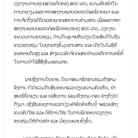
ວຽກງານການທູດເສດຖະກິດຂອງ ສປປ ລາວ, ຄວາມຄືບໜ້າໃນ
ການກະກຽມອອກຈາກສະຖານະພາບປະເທດດ້ອຍພັດທະນາ ແລະ
ການຈັດຕັ້ງປະຕິບັດແຜນຍຸດທະສາດການຂ້າມຜ່ານ ເພື່ອອອກຈາກ
ສະຖານະພາບປະເທດດ້ອຍພັດທະນາຂອງ ສປປ ລາວ, ວຽກງານ
ຂະບວນການຊາວໜຸ່ມ, ຕ້ານກົນອຸບາຍຫັນປ່ຽນໂດຍສັນຕິໃນຖັນ
ແຖວຊາວໜຸ່ມ ໃນຍຸກແຫ່ງຂໍ້ມູນຂ່າວສານ ແລະ ເຕັກໂນໂລຊີທີ່
ຂະຫຍາຍຕົວສູງ ແລະ ສ້າງແນວຄິດຈິດຕະສາດຕ້ານປະກົດການຫຍໍ້ທໍ້
ໃນການນຳໃຊ້ສື່ສັງຄົມອອນລາຍ.
ພາຍຫຼັງການບັນຍາຍ, ບັນດາສະມາຊິກຊາວໜຸ່ມທັງສາມ
ອົງການ ກໍໄດ້ຮ່ວມກັນສົນທະນາແລກປ່ຽນຄວາມຄິດເຫັນ, ນຳ
ສະເໜີບົດຮຽນ ແລະ ປະສົບການ ພ້ອມທັງຖາມ-ຕອບ ຢ່າງກົງໄປ
ກົງມາ. ເຊິ່ງຜົນຂອງການແລກປ່ຽນຄຳຄິດຄຳເຫັນນີ້ ຈະຊ່ວຍສ້າງ
ແນວຄິດໃໝ່ ແລະ ວິທີການໃໝ່ ໃນການພັດທະນາວຽກງານ
ຊາວໜຸ່ມໃຫ້ກ້າວໜ້າ ແລະ ມີຄຸນນະພາບຍິ່ງຂຶ້ນ.