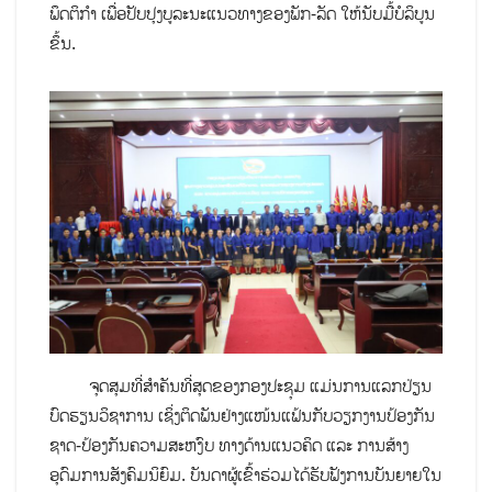
ພຶດຕິກຳ ເພື່ອປັບປຸງບູລະນະແນວທາງຂອງພັກ-ລັດ ໃຫ້ນັບມື້ບໍລິບູນ
ຂຶ້ນ.
ຈຸດສຸມທີ່ສຳຄັນທີ່ສຸດຂອງກອງປະຊຸມ ແມ່ນການແລກປ່ຽນ
ບົດຮຽນວິຊາການ ເຊິ່ງຕິດພັນຢ່າງແໜ້ນແຟ້ນກັບວຽກງານປ້ອງກັນ
ຊາດ-ປ້ອງກັນຄວາມສະຫງົບ ທາງດ້ານແນວຄິດ ແລະ ການສ້າງ
ອຸດົມການສັງຄົມນິຍົມ. ບັນດາຜູ້ເຂົ້າຮ່ວມໄດ້ຮັບຟັງການບັນຍາຍໃນ