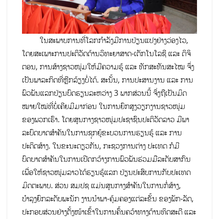
ໃນສະພາບການທີ່ໂລກກຳລັງມີການປ່ຽນແປງຢ່າງວ່ອງໄວ,
ໂດຍສະເພາະການປະຕິວັດດ້ານວິທະຍາສາດ-ເຕັກໂນໂລຊີ ແລະ ດິຈິ
ຕອນ, ການສ້າງຊາວໜຸ່ມໃຫ້ມີຄວາມຮູ້ ແລະ ທັກສະທັນສະໄໝ ຈຶ່ງ
ເປັນພາລະກິດທີ່ຫຼີກລ້ຽງບໍ່ໄດ້. ສະນັ້ນ, ການປະສານງານ ແລະ ການ
ພົວພັນແລກປ່ຽນບົດຮຽນລະຫວ່າງ 3 ພາກສ່ວນນີ້ ຈຶ່ງຖືເປັນມິດ
ໝາຍໃໝ່ທີ່ບໍ່ເຄີຍມີມາກ່ອນ ໃນການຍົກສູງວຽກງານຊາວໜຸ່ມ
ຂອງພວກເຮົາ. ໂດຍສູນກາງຊາວໜຸ່ມປະຊາຊົນປະຕິວັດລາວ ມີພາ
ລະບົດບາດສຳຄັນໃນການຊຸກຍູ້ຂະບວນການຮຽນຮູ້ ແລະ ການ
ປະດິດສ້າງ. ໃນຂະນະດຽວກັນ, ກະຊວງການຕ່າງ ປະເທດ ກໍມີ
ບົດບາດສຳຄັນໃນການເປີດກວ້າງການພົວພັນຮ່ວມມືລະດັບສາກົນ
ເພື່ອໃຫ້ຊາວໜຸ່ມລາວໄດ້ຮຽນຮູ້ແລກ ປ່ຽນປະສົບການກັບປະເທດ
ມິດຕະພາບ. ສ່ວນ ສມປຊ ແມ່ນສູນກາງສຳຄັນໃນການກໍ່ສ້າງ,
ບຳລຸງຍົກລະດັບພະນັກ ງານນຳພາ-ຄຸ້ມຄອງແຕ່ລະຂັ້ນ ຂອງພັກ-ລັດ,
ປະກອບສ່ວນຢ່າງຕັ້ງໜ້າເຂົ້າໃນການຄົ້ນຄວ້າທາງດ້ານທິດສະດີ ແລະ