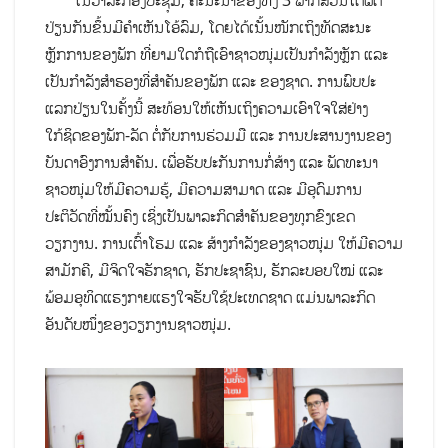
ໃນວາລະກອງປະຊຸມ, ຄະນະນຳຂອງທັງ 3 ພາກສ່ວນໄດ້ຜັດ
ປ່ຽນກັນຂຶ້ນມີຄຳເຫັນໂອ້ລົມ, ໂດຍໄດ້ເນັ້ນໜັກເຖິງທັດສະນະ
ຫຼັກການຂອງພັກ ທີ່ຍາມໃດກໍຖືເອົາຊາວໜຸ່ມເປັນກຳລັງຫຼັກ ແລະ
ເປັນກຳລັງສຳຮອງທີ່ສຳຄັນຂອງພັກ ແລະ ຂອງຊາດ. ການພົບປະ
ແລກປ່ຽນໃນຄັ້ງນີ້ ສະທ້ອນໃຫ້ເຫັນເຖິງຄວາມເອົາໃຈໃສ່ຢ່າງ
ໃກ້ຊິດຂອງພັກ-ລັດ ຕໍ່ກັບການຮ່ວມມື ແລະ ການປະສານງານຂອງ
ບັນດາອົງການສຳຄັນ. ເພື່ອຮັບປະກັນການກໍ່ສ້າງ ແລະ ພັດທະນາ
ຊາວໜຸ່ມໃຫ້ມີຄວາມຮູ້, ມີຄວາມສາມາດ ແລະ ມີອຸດົມການ
ປະຕິວັດທີ່ໝັ້ນຄົງ ເຊິ່ງເປັນພາລະກິດສຳຄັນຂອງທຸກຂົງເຂດ
ວຽກງານ. ການເຕົ້າໂຮມ ແລະ ສ້າງກຳລັງຂອງຊາວໜຸ່ມ ໃຫ້ມີຄວາມ
ສາມັກຄີ, ມີຈິດໃຈຮັກຊາດ, ຮັກປະຊາຊົນ, ຮັກລະບອບໃໝ່ ແລະ
ພ້ອມອຸທິດແຮງກາຍແຮງໃຈຮັບໃຊ້ປະເທດຊາດ ແມ່ນພາລະກິດ
ອັນດັບໜຶ່ງຂອງວຽກງານຊາວໜຸ່ມ.