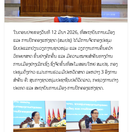
ໃນຕອນບ່າຍຂອງວັນທີ 12 ມີນາ 2026, ທີ່ສະຖາບັນການເມືອງ
ແລະ ການປົກຄອງແຫ່ງຊາດ (ສມປຊ) ໄດ້ມີການຈັດກອງປະຊຸມ
ພົບປະແລກປ່ຽນວຽກງານຊາວໜຸ່ມ ແລະ ວຽກງານການຄົ້ນຄວ້າ
ວິທະຍາສາດ ຂຶ້ນຢ່າງຄຶກຄື້ນ ແລະ ມີຄວາມໝາຍສຳຄັນທາງດ້ານ
ການເມືອງຢ່າງເລິກເຊິ່ງ ຊຶ່ງຈັດຂຶ້ນທີ່ສະໂມສອນໃຫຍ່ ສມປຊ. ກອງ
ປະຊຸມດັ່ງກ່າວ ແມ່ນການຮ່ວມມືປະຫວັດສາດ ລະຫວ່າງ 3 ອົງການ
ສຳຄັນ ຄື: ສູນກາງຊາວໜຸ່ມປະຊາຊົນປະຕິວັດລາວ, ກະຊວງການຕ່າງ
ປະເທດ ແລະ ສະຖາບັນການເມືອງ-ການປົກຄອງແຫ່ງຊາດ.