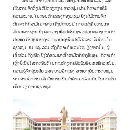
ນອກເໜືອຈາກການຍົກລະດັບທາງດ້ານທິດສະດີແລ້ວ, ເພື່ອ
ເປັນການຈັດຕັ້ງປະຕິບັດວຽກງານຊາວໜຸ່ມ ຜ່ານກິດຈະກຳທີ່ມີ
ຄວາມໝາຍ, ໃນຕອນທ້າຍຂອງກອງປະຊຸມ ຍັງໄດ້ມີການຈັດ
ກິດຈະກຳກິລາມິດຕະພາບ ເຊິ່ງປະກອບມີ ການແຂ່ງຂັນບານເຕະ
ມິດຕະພາບຊາຍ-ຍິງ ລະຫວ່າງ ທີມປະສົມຊາວໜຸ່ມກະຊວງການຕ່າງ
ປະເທດ ກັບສູນກາງຊາວ ໜຸ່ມປະຊາຊົນປະຕິວັດລາວ ພົບກັບ ທີມ
ຊາວໜຸ່ມ ສມປຊ, ລວມເຖິງກິດຈະກຳແລ່ນໄຖ່. ຫຼັງຈາກນັ້ນ, ຜູ້
ເຂົ້າຮ່ວມທັງໝົດ ຍັງໄດ້ຮ່ວມພາເຂົ້າສາມັກຄີຢ່າງອົບອຸ່ນ. ກິດຈະກຳ
ເຫຼົ່ານີ້ເປັນໂອກາດອັນດີໃນການສ້າງສາຍພົວພັນອັນສະໜິດສະໜົມ,
ຄວາມຮູ້ຈັກຄຸ້ນເຄີຍ ແລະຄວາມຮັກແພງ ລະຫວ່າງບັນດາຊາວໜຸ່ມ
ຈາກສາມອົງການ ເພື່ອໃຫ້ກາຍເປັນກຳລັງແຮງຮ່ວມກັນໃນການຂັບ
ເຄື່ອນວຽກງານຊາວໜຸ່ມ.