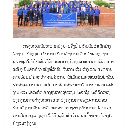
ກອງປະຊຸມພົບປະແລກປ່ຽນໃນຄັ້ງນີ້ ປະສົບຜົນສຳເລັດຢ່າງ
ຈົບງາມ. ບໍ່ພຽງແຕ່ເປັນການເປີດກວ້າງການເຄື່ອນໄຫວວຽກງານ
ຊາວໜຸ່ມໃຫ້ມີປະສິດທິຜົນ ສອດຄ່ອງກັບຍຸດທະສາດການພັດທະນາ;
ແຕ່ຍັງເປັນອີກກ້າວ ໜຶ່ງທີ່ສຳຄັນ ໃນການເສີມສ້າງ ແລະ ຂະຫຍາຍ
ການຮ່ວມມື ລະຫວ່າງສາມອົງການ ໃຫ້ມີຄວາມແໜ້ນແຟ້ນຍິ່ງຂຶ້ນ.
ຜົນສຳເລັດດັ່ງກ່າວ ຈະປະກອບສ່ວນສຳຄັນເຂົ້າໃນການປະຕິບັດແຜນ
ງານ ແລະ ພາລະກິດ ຂອງສູນກາງຊາວໜຸ່ມປະຊາຊົນປະຕິວັດລາວ,
ວຽກງານການຕ່າງປະເທດ ແລະ ວຽກງານການຮຽນ-ການສອນ
ພ້ອມທັງການຄົ້ນຄວ້າວິທະຍາສາດ ຂອງສະຖາບັນການເມືອງ ແລະ
ການປົກຄອງແຫ່ງຊາດ ໃຫ້ບັນລຸຜົນສຳເລັດຕາມເປົ້າໝາຍທີ່ວາງໄວ້
ຢ່າງສະຫງ່າງາມ.