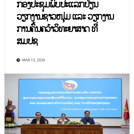
ກອງປະຊຸມພົບປະແລກປ່ຽນ
ວຽກງານຊາວໜຸ່ມ ແລະ ວຽກງານ
ການຄົ້ນຄວ້າວິທະຍາສາດ ທີ່
ສມປຊ
MAR 13, 2026