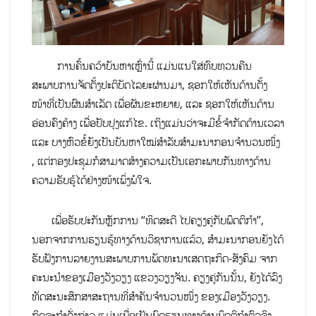
ການຄົ້ນຄວ້າບັນຫາເຫຼົ່ານີ້ ແມ່ນແນໃສ່ທົບທວນຄືນ
ສະພາບການຈັດຕັ້ງປະຕິບັດໄລຍະຜ່ານມາ, ຊອກໃຫ້ເຫັນດ້ານຕັ້ງ
ໜ້າທີ່ເປັນຜົນສຳເລັດ ເພື່ອຜັນຂະຫຍາຍ, ແລະ ຊອກໃຫ້ເຫັນດ້ານ
ອ່ອນຄົງຄ້າງ ເພື່ອປັບປຸງແກ້ໄຂ. ເຖິງແມ່ນວ່າຈະມີຂໍ້ຈຳກັດດ້ານເວລາ
ແລະ ບາງຫົວຂໍ້ຍັງເປັນບັນຫາໃໝ່ສຳລັບສຳມະນາກອນຈຳນວນໜຶ່ງ
, ແຕ່ກອງປະຊຸມກໍສາມາດສ້າງຄວາມເປັນເອກະພາບກັນທາງດ້ານ
ຄວາມຮັບຮູ້ໄດ້ຢ່າງໜ້າເພິ່ງພໍໃຈ.
ເພື່ອຮັບປະກັນຫຼັກການ “ທິດສະດີ ໄປຄຽງຄູ່ກັບພຶດຕິກຳ”,
ນອກຈາກການຮຽນຮູ້ທາງດ້ານວິຊາການແລ້ວ, ສຳມະນາກອນຍັງໄດ້
ຮັບຟັງການລາຍງານສະພາບການພັດທະນາເສດຖະກິດ-ສັງຄົມ ຈາກ
ຄະນະນຳຂອງເມືອງວັງວຽງ ແຂວງວຽງຈັນ. ຄຽງຄູ່ກັນນັ້ນ, ຍັງໄດ້ລົງ
ທັດສະນະສຶກສາສະຖານທີ່ສຳຄັນຈຳນວນໜຶ່ງ ຂອງເມືອງວັງວຽງ.
ກິດຈະກຳດັ່ງກ່າວ ແມ່ນເພື່ອເປັນບົດຮຽນທາງດ້ານພຶດຕິກຳຕົວຈິງ,