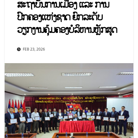
ສະຖາບັນການເມືອງ ແລະ ການ
ປົກຄອງແຫ່ງຊາດ ຍົກລະດັບ
ວຽກງານຄຸ້ມຄອງບໍລິຫານຫຼັກສູດ
FEB 23, 2026