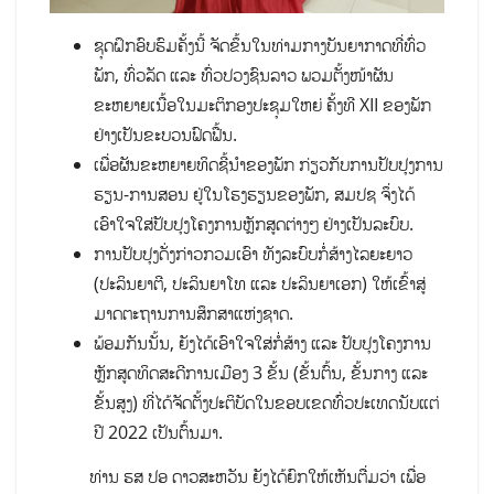
ຊຸດຝຶກອົບຮົມຄັ້ງນີ້ ຈັດຂຶ້ນໃນທ່າມກາງບັນຍາກາດທີ່ທົ່ວ
ພັກ, ທົ່ວລັດ ແລະ ທົ່ວປວງຊົນລາວ ພວມຕັ້ງໜ້າຜັນ
ຂະຫຍາຍເນື້ອໃນມະຕິກອງປະຊຸມໃຫຍ່ ຄັ້ງທີ XII ຂອງພັກ
ຢ່າງເປັນຂະບວນຟົດຟື້ນ.
ເພື່ອຜັນຂະຫຍາຍທິດຊີ້ນຳຂອງພັກ ກ່ຽວກັບການປັບປຸງການ
ຮຽນ-ການສອນ ຢູ່ໃນໂຮງຮຽນຂອງພັກ, ສມປຊ ຈຶ່ງໄດ້
ເອົາໃຈໃສ່ປັບປຸງໂຄງການຫຼັກສູດຕ່າງໆ ຢ່າງເປັນລະບົບ.
ການປັບປຸງດັ່ງກ່າວກວມເອົາ ທັງລະບົບກໍ່ສ້າງໄລຍະຍາວ
(ປະລິນຍາຕີ, ປະລິນຍາໂທ ແລະ ປະລິນຍາເອກ) ໃຫ້ເຂົ້າສູ່
ມາດຕະຖານການສຶກສາແຫ່ງຊາດ.
ພ້ອມກັນນັ້ນ, ຍັງໄດ້ເອົາໃຈໃສ່ກໍ່ສ້າງ ແລະ ປັບປຸງໂຄງການ
ຫຼັກສູດທິດສະດີການເມືອງ 3 ຂັ້ນ (ຂັ້ນຕົ້ນ, ຂັ້ນກາງ ແລະ
ຂັ້ນສູງ) ທີ່ໄດ້ຈັດຕັ້ງປະຕິບັດໃນຂອບເຂດທົ່ວປະເທດນັບແຕ່
ປີ 2022 ເປັນຕົ້ນມາ.
ທ່ານ ຮສ ປອ ດາວສະຫວັນ ຍັງໄດ້ຍົກໃຫ້ເຫັນຕື່ມວ່າ ເພື່ອ