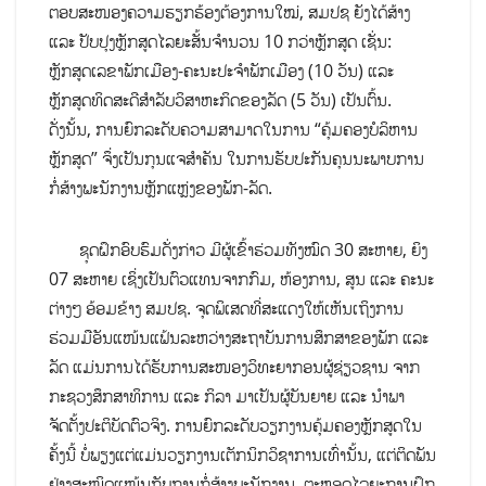
ຕອບສະໜອງຄວາມຮຽກຮ້ອງຕ້ອງການໃໝ່, ສມປຊ ຍັງໄດ້ສ້າງ
ແລະ ປັບປຸງຫຼັກສູດໄລຍະສັ້ນຈຳນວນ 10 ກວ່າຫຼັກສູດ ເຊັ່ນ:
ຫຼັກສູດເລຂາພັກເມືອງ-ຄະນະປະຈຳພັກເມືອງ (10 ວັນ) ແລະ
ຫຼັກສູດທິດສະດີສຳລັບວິສາຫະກິດຂອງລັດ (5 ວັນ) ເປັນຕົ້ນ.
ດັ່ງນັ້ນ, ການຍົກລະດັບຄວາມສາມາດໃນການ “ຄຸ້ມຄອງບໍລິຫານ
ຫຼັກສູດ” ຈຶ່ງເປັນກຸນແຈສຳຄັນ ໃນການຮັບປະກັນຄຸນນະພາບການ
ກໍ່ສ້າງພະນັກງານຫຼັກແຫຼ່ງຂອງພັກ-ລັດ.
ຊຸດຝຶກອົບຮົມດັ່ງກ່າວ ມີຜູ້ເຂົ້າຮ່ວມທັງໝົດ 30 ສະຫາຍ, ຍິງ
07 ສະຫາຍ ເຊິ່ງເປັນຕົວແທນຈາກກົມ, ຫ້ອງການ, ສູນ ແລະ ຄະນະ
ຕ່າງໆ ອ້ອມຂ້າງ ສມປຊ. ຈຸດພິເສດທີ່ສະແດງໃຫ້ເຫັນເຖິງການ
ຮ່ວມມືອັນແໜ້ນແຟ້ນລະຫວ່າງສະຖາບັນການສຶກສາຂອງພັກ ແລະ
ລັດ ແມ່ນການໄດ້ຮັບການສະໜອງວິທະຍາກອນຜູ້ຊ່ຽວຊານ ຈາກ
ກະຊວງສຶກສາທິການ ແລະ ກິລາ ມາເປັນຜູ້ບັນຍາຍ ແລະ ນຳພາ
ຈັດຕັ້ງປະຕິບັດຕົວຈິງ. ການຍົກລະດັບວຽກງານຄຸ້ມຄອງຫຼັກສູດໃນ
ຄັ້ງນີ້ ບໍ່ພຽງແຕ່ແມ່ນວຽກງານເຕັກນິກວິຊາການເທົ່ານັ້ນ, ແຕ່ຕິດພັນ
ຢ່າງສະໜິດແໜ້ນກັບການກໍ່ສ້າງພະນັກງານ. ຕະຫຼອດໄລຍະການຝຶກ