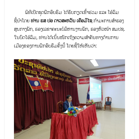
ພິທີເປີດຊຸດຝຶກອົບຮົມ ໄດ້ຮັບກຽດເຂົ້າຮ່ວມ ແລະ ໂອ້ລົມ
ຊີ້ນຳໂດຍ
ທ່ານ ຮສ ປອ ດາວສະຫວັນ ເຄືອມີໄຊ
ກຳມະການສຳຮອງ
ສູນກາງພັກ, ຮອງເລຂາຄະນະບໍລິຫານງານພັກ, ຮອງຫົວໜ້າ ສມປຊ.
ໃນບົດໂອ້ລົມ, ທ່ານໄດ້ເນັ້ນໜັກເຖິງຄວາມສຳຄັນທາງດ້ານການ
ເມືອງຂອງການຝຶກອົບຮົມຄັ້ງນີ້ ໂດຍຊີ້ໃຫ້ເຫັນວ່າ: