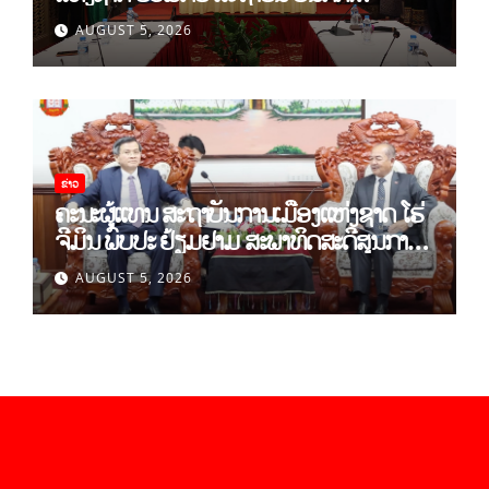
ວິທະຍາສາດສັງຄົມ ຫວຽດນາມ ເຊັນບົດບັນທຶກ
AUGUST 5, 2026
ການຮ່ວມມືທາງດ້ານວິທະຍາສາດ (2026-
2030)
ຂ່າວ
ຄະນະຜູ້ແທນ ສະຖາບັນການເມືອງແຫ່ງຊາດ ໂຮ່
ຈີມິນ ພົບປະ ຢ້ຽມຢາມ ສະພາທິດສະດີສູນກາງ
ພັກ
AUGUST 5, 2026