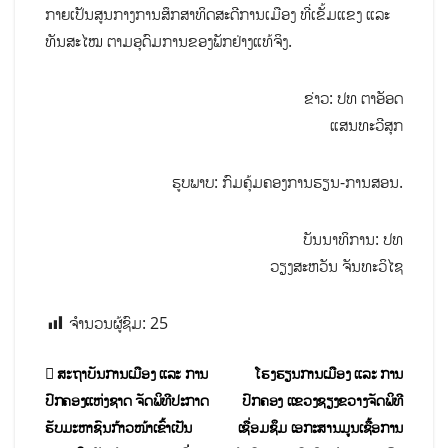
ກາຍເປັນສູນກາງການສຶກສາທິດສະດີການເມືອງ ທີ່ເຂັ້ມແຂງ ແລະ
ທັນສະໄໝ ຕາມອຸດົມການຂອງພັກຢ່າງແທ້ຈິງ.
ຂ່າວ: ປທ ຕາອັອດ
ແສນທະວີສຸກ
ຮູບພາບ: ກົມຄຸ້ມຄອງການຮຽນ-ການສອນ.
ບັນນາທິການ: ປທ
ວຽງສະຫວັນ ຈັນທະວິໄຊ
ຈຳນວນຜູ້ຊົມ:
25
ສະຖາບັນການເມືອງ ແລະ ການ
ໂຮງຮຽນການເມືອງ ແລະ ການ
ປົກຄອງແຫ່ງຊາດ ຈັດພິທີປະກາດ
ປົກຄອງ ແຂວງຊຽງຂວາງຈັດພິທີ
ຮັບມະຫາຊົນກ້າວໜ້າເຂົ້າເປັນ
ເຊື່ອມຊຶມ ເອກະສານມູນເຊື້ອການ