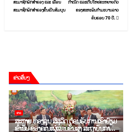
ສະມາຊິກພັກສຳຮອງ ແລະ ເລື່ອນ
ກໍາເນີດ ແລະເຕີບໃຫຍ່ຂະຫຍາຍຕົວ
ສະມາຊິກພັກສຳຮອງຂຶ້ນເປັນສົມບູນ
ຂອງສະຫະພັນກໍາມະບານລາວ
ຄົບຮອບ 70 ປີ.
ຂ່າວອື່ນໆ
ຂ່າວ
ສະຫາຍ ທອງລຸນ ສີສຸລິດ ຕ້ອນຮັບການເຂົ້າຢ້ຽມ
ຂຳ່ນັບ ຂອງຄະນະຜູ້ແທນຂັ້ນສູງ ສະຖາບັນການ