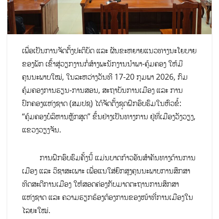
ເພື່ອເປັນການຈັດຕັ້ງປະຕິບັດ ແລະ ຜັນຂະຫຍາຍແນວທາງນະໂຍບາຍ
ຂອງພັກ ເຂົ້າສູ່ວຽກງານກໍ່ສ້າງພະນັກງານນຳພາ-ຄຸ້ມຄອງ ໃຫ້ມີ
ຄຸນນະພາບໃໝ່, ໃນລະຫວ່າງວັນທີ 17-20 ກຸມພາ 2026, ກົມ
ຄຸ້ມຄອງການຮຽນ-ການສອນ, ສະຖາບັນການເມືອງ ແລະ ການ
ປົກຄອງແຫ່ງຊາດ (ສມປຊ) ໄດ້ຈັດຕັ້ງຊຸດຝຶກອົບຮົມໃນຫົວຂໍ້:
“ຄຸ້ມຄອງບໍລິຫານຫຼັກສູດ” ຂຶ້ນຢ່າງເປັນທາງການ ຢູ່ທີ່ເມືອງວັງວຽງ,
ແຂວງວຽງຈັນ.
ການຝຶກອົບຮົມຄັ້ງນີ້ ແມ່ນບາດກ້າວອັນສຳຄັນທາງດ້ານການ
ເມືອງ ແລະ ວິຊາສະເພາະ ເພື່ອແນໃສ່ຍົກສູງຄຸນນະພາບການສຶກສາ
ທິດສະດີການເມືອງ ໃຫ້ສອດຄ່ອງກັບມາດຕະຖານການສຶກສາ
ແຫ່ງຊາດ ແລະ ຄວາມຮຽກຮ້ອງຕ້ອງການຂອງໜ້າທີ່ການເມືອງໃນ
ໄລຍະໃໝ່.