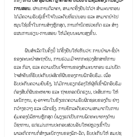
ຂອງ
ທ່ານ ປອ ສຸພາວະດີ ຫຼ້າຄຳສາຍ
ຫົວໜ້າກົມຄຸ້ມຄອງການຮຽນ-
ການສອນ
. ຜ່ານການຕີລາຄາ, ສາມາດຢັ້ງຢືນໄດ້ວ່າ ສຳມະນາກອນ
ໄດ້ມີຄວາມຮັບຮູ້ເຂົ້າໃຈໃນລະດັບທີ່ແນ່ນອນ ແລະ ສາມາດນຳໄປ
ໝູນໃຊ້ເຂົ້າໃນການສ້າງຫຼັກສູດ, ການກຳນົດໜ່ວຍກິດ ແລະ ສ້າງ
ແຜນການຮຽນ-ການສອນ ໃຫ້ມີຄຸນນະພາບສູງຂຶ້ນ.
ຜົນສຳເລັດໃນຄັ້ງນີ້ ໄດ້ຢັ້ງຢືນໃຫ້ເຫັນວ່າ: ການນຳພາ-ຊີ້ນຳ
ຂອງຄະນະນຳສະຖາບັນ, ການຮ່ວມມືຈາກກະຊວງສຶກສາທິການ
ແລະ ກິລາ, ແລະ ຄວາມເປັນເຈົ້າການຂອງສຳມະນາກອນ ແມ່ນປັດ
ໄຈສຳຄັນທີ່ຮັບປະກັນປະສິດທິຜົນຂອງການຝຶກອົບຮົມ. ເພື່ອ
ຮັບປະກັນຄວາມຍືນຍົງ, ໄດ້ມີການຮຽກຮ້ອງໃຫ້ຜູ້ທີ່ເຂົ້າຝຶກອົບຮົມ
ຕ້ອງສືບຕໍ່ຜັນຂະຫຍາຍ ແລະ ຖ່າຍທອດບົດຮຽນ, ປະສົບການ ໃຫ້
ພະນັກງານ, ຄູ-ອາຈານໃນຂົງເຂດຄວາມຮັບຜິດຊອບຂອງຕົນ ຢ່າງ
ກວ້າງຂວາງ ແລະ ເລິກເຊິ່ງ. ການຍົກລະດັບຄວາມສາມາດໃນການ
ຄຸ້ມຄອງບໍລິຫານຫຼັກສູດ ບໍ່ພຽງແຕ່ເປັນການພັດທະນາທາງດ້ານ
ວິຊາການ, ແຕ່ແມ່ນການປະກອບສ່ວນອັນໃຫຍ່ຫຼວງເຂົ້າໃນ
ພາລະກິດການກໍ່ສ້າງພະນັກງານຂອງພັກ-ລັດ, ຮັບປະກັນໃຫ້ ສມປຊ