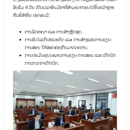
ອົບຮົມ 4 ວັນ ເປັນເວລາອັນມີຄ່າທີ່ສຳມະນາກອນໄດ້ຄົ້ນຄວ້າຫຼາຍ
ຫົວຂໍ້ສຳຄັນ ປະກອບມີ:
ການພັດທະນາ ແລະ ການສ້າງຫຼັກສູດ.
ການຄິດໄລ່ເກັບໜ່ວຍກິດ ແລະ ການສ້າງແຜນການຮຽນ-
ການສອນ ໃຫ້ສອດຄ່ອງກັບມາດຕະຖານ.
ການປະເມີນຄຸນນະພາບການຮຽນ-ການສອນ ແລະ ເຕັກນິກ
ການກວດກາເຕັກນິກ.