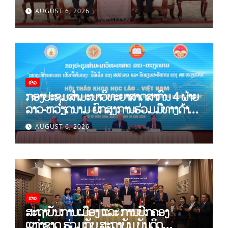
ເມືອງແຫ່ງຊາດ ໂຮ່ຈີມິນ ແລະ ສະຖາບັນບັນດິດ
AUGUST 6, 2026
ວິທະຍາສາດສັງຄົມຫວຽດນາມ
ຂ່າວ
ກອງປະຊຸມສໍາມະນາວິທະຍາສາດສາກົນ 4 ຝ່າຍ
ລາວ-ຫວຽດນາມ ຍົກສູງການຮ່ວມມືທາງດ້ານ
ທິດສະດີ ແລະ ພຶດຕິກໍາ ລາວ-ຫວຽດນາມ ແນໃສ່
AUGUST 6, 2026
ສ້າງເສດຖະກິດເອກະລາດເປັນເຈົ້າຕົນເອງຢ່າງ
ເຂັ້ມແຂງ
ຂ່າວ
ສະຖາບັນການເມືອງ ແລະ ການປົກຄອງ
ແຫ່ງຊາດ ຮ່ວມກັບ ສະຖາບັນ ບັນດິດ