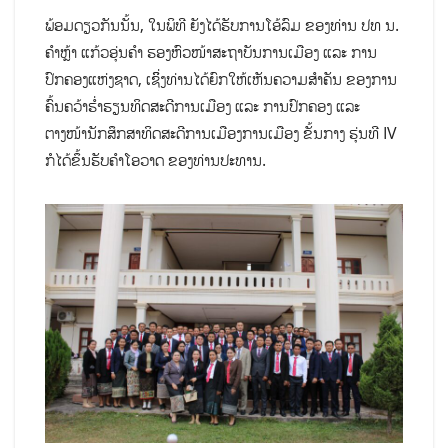
ພ້ອມດຽວກັນນັ້ນ, ໃນພິທີ ຍັງໄດ້ຮັບການໂອ້ລົມ ຂອງທ່ານ ປທ ນ.
ຄຳຫຼ້າ ແກ້ວອຸ່ນຄຳ ຮອງຫົວໜ້າສະຖາບັນການເມືອງ ແລະ ການ
ປົກຄອງແຫ່ງຊາດ, ເຊິິ່ງທ່ານໄດ້ຍົກໃຫ້ເຫັນຄວາມສໍາຄັນ ຂອງການ
ຄົ້ນຄວ້າຮໍ່າຮຽນທິດສະດີການເມືອງ ແລະ ການປົກຄອງ ແລະ
ຕາງໜ້ານັກສຶກສາທິດສະດີການເມືອງການເມືອງ ຂັ້ນກາງ ຮຸ່ນທີ IV
ກໍໄດ້ຂຶ້ນຮັບຄຳໂອວາດ ຂອງທ່ານປະທານ.