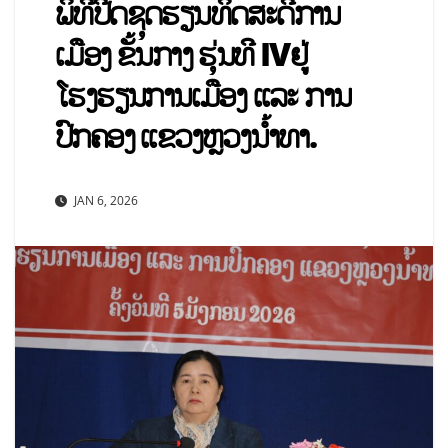
ພິທີປີດ​ຊຸດ​ຮຽນ​ທິດ​ສະ​ດີກາ​ນ​
ເມືອງ ຂັ້ນກາງ ຮຸ່ນທີ IVຢູ່
ໂຮງຮຽນການເມືອງ ແລະ ການ
ປົກຄອງ ແຂວງຫຼວງນໍ້າທາ.
JAN 6, 2026