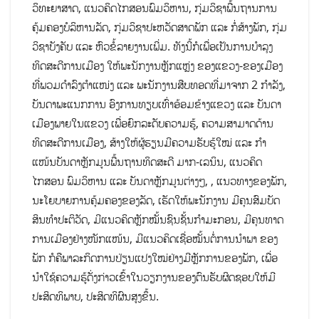
ວິທະຍາສາດ, ແນວຄິດໄກສອນພົມວິຫານ, ກຸ່ມວິຊາພື້ນຖານການ
ຄຸ້ມຄອງບໍລິຫານລັດ, ກຸ່ມວິຊາປະຫວັດສາດພັກ ແລະ ກໍ່ສ້າງພັກ, ກຸ່ມ
ວິຊາບັງຄັບ ແລະ ຫົວຂໍ້ລາຍງານເພີ່ມ. ທັງນີ້ກໍເພື່ອເປັນການບໍາລຸງ
ທິດສະດີການເມືອງ ໃຫ້ພະນັກງານຫຼັກແຫຼ່ງ ຂອງແຂວງ-ຂອງເມືອງ
ທີ່ພວມດໍາລົງຕໍາແໜ່ງ ແລະ ພະນັກງານສືບທອດທີ່ມາຈາກ 2 ກຳລັງ,
ບັນດາພະແນກການ ອົງການທຽບເທົ່າອ້ອມຂ້າງແຂວງ ແລະ ບັນດາ
ເມືອງພາຍໃນແຂວງ ເພື່ອຍົກລະດັບຄວາມຮູ້, ຄວາມສາມາດດ້ານ
ທິດສະດີການເມືອງ, ສ້າງໃຫ້ຜູ້ຮຽນມີຄວາມຮັບຮູ້ໃໝ່ ແລະ ກໍາ
ແໜ້ນບັນດາຫຼັກມູນພື້ນຖານທິດສະດີ ມາກ-ເລນິນ, ແນວຄິດ
ໄກສອນ ພົມວິຫານ ແລະ ບັນດາຫຼັກມູນຕ່າງໆ, , ແນວທາງຂອງພັກ,
ນະໂຍບາຍການຄຸ້ມຄອງຂອງລັດ, ເຮັດໃຫ້ພະນັກງານ ມີ​ຄຸນສົມບັດ​
ສິນ​ທໍາ​ປະຕິວັດ, ມີແນວຄິດຫຼັກໝັ້ນຊົນຊັ້ນກໍາມະກອນ, ມີຄຸນທາດ
ການເມືອງຢ່າງໜັກແໜ້ນ, ມີແນວຄິດເຊື່ອໝັ້ນຕໍ່ການນໍາພາ ຂອງ
ພັກ ກໍຄືພາລະກິດການປ່ຽນແປງໃໝ່ຢ່າງມີຫຼັກການຂອງພັກ, ເພື່ອ
ນໍາໃຊ້ຄວາມຮູ້ດັ່ງກ່າວເຂົ້າໃນວຽກງານຂອງຕົນຮັບຜິດຊອບໃຫ້ມີ
ປະສິດທິພາບ, ປະສິດທິຜົນສູງຂຶ້ນ.