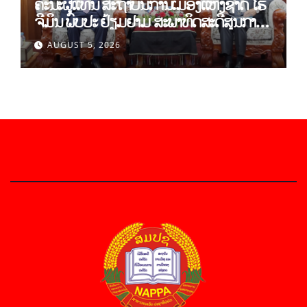
ຄະນະຜູ້ແທນ ສະຖາບັນການເມືອງແຫ່ງຊາດ ໂຮ່
ຈີມິນ ພົບປະ ຢ້ຽມຢາມ ສະພາທິດສະດີສູນກາງ
ພັກ
AUGUST 5, 2026