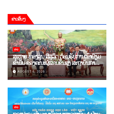
ຂ່າວອື່ນໆ
ຂ່າວ
ສະຫາຍ ທອງລຸນ ສີສຸລິດ ຕ້ອນຮັບການເຂົ້າຢ້ຽມ
ຂຳ່ນັບ ຂອງຄະນະຜູ້ແທນຂັ້ນສູງ ສະຖາບັນການ
ເມືອງແຫ່ງຊາດ ໂຮ່ຈີມິນ ແລະ ສະຖາບັນບັນດິດ
AUGUST 6, 2026
ວິທະຍາສາດສັງຄົມຫວຽດນາມ
ຂ່າວ
ກອງປະຊຸມສໍາມະນາວິທະຍາສາດສາກົນ 4 ຝ່າຍ