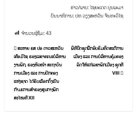
ຂ່າວ/ພາບ: ໄຊຍະເດດ ບູນພະມາ
ບັນນາທິການ: ປທ ວຽງສະຫວັນ ຈັນທະວິໄຊ
ຈຳນວນຜູ້ຊົມ:
43
ສະຫາຍ ຮສ ປອ ດາວສະຫວັນ
ພິທີປິດຊຸດຝຶກອົບຮົມທິດສະດີການ
ເຄືອມີໄຊ ຮອງເລຂາຄະນະບໍລິຫານ
ເມືອງ ແລະ ການບໍລິຫານຄຸ້ມຄອງ
ງານພັກ, ຮອງຫົວໜ້າ ສະຖາບັນ
ລັດໃຫ້ແກ່ເລຂາພັກເມືອງ ຊຸດທີ
ການເມືອງ ແລະ ການປົກຄອງ
VIII
ແຫ່ງຊາດ ໄດ້ຮັບເລືອກຕັ້ງເປັນ
ກຳມະການສຳຮອງສູນກາງພັກ
ສະໄໝທີ XII