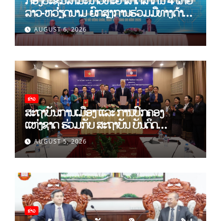
ລາວ-ຫວຽດນາມ ຍົກສູງການຮ່ວມມືທາງດ້ານ
ທິດສະດີ ແລະ ພຶດຕິກໍາ ລາວ-ຫວຽດນາມ ແນໃສ່
AUGUST 6, 2026
ສ້າງເສດຖະກິດເອກະລາດເປັນເຈົ້າຕົນເອງຢ່າງ
ເຂັ້ມແຂງ
ຂ່າວ
ສະຖາບັນການເມືອງ ແລະ ການປົກຄອງ
ແຫ່ງຊາດ ຮ່ວມກັບ ສະຖາບັນ ບັນດິດ
ວິທະຍາສາດສັງຄົມ ຫວຽດນາມ ເຊັນບົດບັນທຶກ
AUGUST 5, 2026
ການຮ່ວມມືທາງດ້ານວິທະຍາສາດ (2026-
2030)
ຂ່າວ