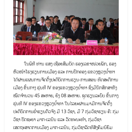
ໃນພິທີ ທ່ານ ແສງ ເຊືອຍສົມບັດ ຮອງເລຂາໜ່ວຍພັກ, ຮອງ
ຫົວໜ້າໂຮງຮຽນການເມືອງ ແລະ ການປົກຄອງ ແຂວງຫຼວງນໍ້າທາ​
ໄດ້ຜ່ານ​ແຜນການຈັດຕັ້ງປະຕິບັດການ​​ຮຽນ​-ການສອນ ທິດ​ສະ​ດີກາ​ນ​
ເມືອງ ຂັ້ນກາງ ຮຸ່ນທີ IV ຂອງແຂວງຫຼວງນໍ້າທາ​ ຊຶ່ງມີນັກສຶກສາທັງ
ໝົດຈໍານວນ 45 ສະຫາຍ, ຍິງ 08 ສະຫາຍ. ຊຸດຮຽນລະບົບ ຂັ້ນກາງ
ຮຸ່ນທີ IV ຂອງແຂວງຫຼວງນໍ້າທາ ໃນໄລຍະຜ່ານມາມີການຈັດຕັ້ງ
ປະຕິບັດການຮ່ຳຮຽນຕົວຈິງ ມີ 13 ວິຊາ, ​ມີ 7 ກຸ່ມວິຊາຮຽນ ຄຶ: ກຸ່ມ
ວິຊາ ປັດຊະຍາ ມາກ-ເລນິນ ແລະ ວັດທະນະທໍາ, ກຸ່ມວິຊາ
ເສດຖະສາດການເມືອງ ມາກ-ເລນິນ, ກຸ່ມວິຊາລັດທິສັງຄົມນິຍົມ