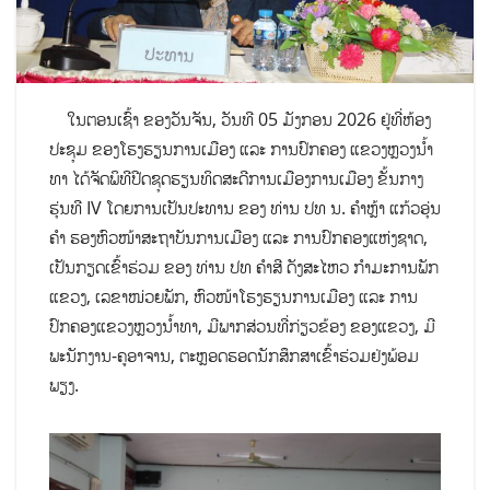
​ໃນຕອນເຊົ້າ ຂອງວັນຈັນ, ວັນທີ 05 ມັງກອນ 2026 ຢູ່ທີ່ຫ້ອງ
ປະຊຸມ ຂອງໂຮງຮຽນການເມືອງ ແລະ ການປົກຄອງ ແຂວງຫຼວງນໍ້າ
ທາ ໄດ້ຈັດພິທີປີດຊຸດຮຽນທິດສະດີການເມືອງການເມືອງ ຂັ້ນກາງ
ຮຸ່ນທີ IV ໂດຍການເປັນປະທານ ຂອງ ທ່ານ ປທ ນ. ຄຳຫຼ້າ ແກ້ວອຸ່ນ
ຄຳ ຮອງຫົວໜ້າສະຖາບັນການເມືອງ ແລະ ການປົກຄອງແຫ່ງຊາດ,
ເປັນກຽດເຂົ້າຮ່ວມ ຂອງ ທ່ານ ປທ ຄຳສີ ດັງສະໄຫວ ກຳມະການພັກ
ແຂວງ, ເລຂາໜ່ວຍພັກ, ຫົວໜ້າໂຮງຮຽນການເມືອງ ແລະ ການ
ປົກຄອງແຂວງຫຼວງນໍ້າທາ, ມີ​ພາກສ່ວນທີ່ກ່ຽວຂ້ອງ ຂອງ​ແຂວງ, ມີ
ພະນັກງານ-ຄູອາຈານ, ຕະຫຼອດຮອດນັກ​ສຶກສາເຂົ້າຮ່ວມຢ່ງພ້ອມ
ພຽງ.