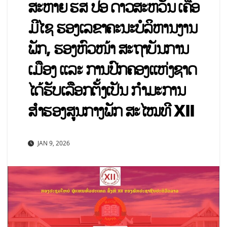
ສະຫາຍ ຮສ ປອ ດາວສະຫວັນ ເຄືອ
ມີໄຊ ຮອງເລຂາຄະນະບໍລິຫານງານ
ພັກ, ຮອງຫົວໜ້າ ສະຖາບັນການ
ເມືອງ ແລະ ການປົກຄອງແຫ່ງຊາດ
ໄດ້ຮັບເລືອກຕັ້ງເປັນ ກຳມະການ
ສຳຮອງສູນກາງພັກ ສະໄໝທີ XII
JAN 9, 2026