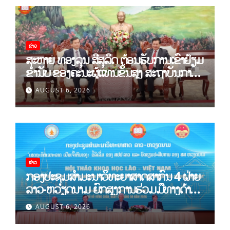
ຂ່າວ
ສະຫາຍ ທອງລຸນ ສີສຸລິດ ຕ້ອນຮັບການເຂົ້າຢ້ຽມ
ຂຳ່ນັບ ຂອງຄະນະຜູ້ແທນຂັ້ນສູງ ສະຖາບັນການ
ເມືອງແຫ່ງຊາດ ໂຮ່ຈີມິນ ແລະ ສະຖາບັນບັນດິດ
AUGUST 6, 2026
ວິທະຍາສາດສັງຄົມຫວຽດນາມ
ຂ່າວ
ກອງປະຊຸມສໍາມະນາວິທະຍາສາດສາກົນ 4 ຝ່າຍ
ລາວ-ຫວຽດນາມ ຍົກສູງການຮ່ວມມືທາງດ້ານ
ທິດສະດີ ແລະ ພຶດຕິກໍາ ລາວ-ຫວຽດນາມ ແນໃສ່
AUGUST 6, 2026
ສ້າງເສດຖະກິດເອກະລາດເປັນເຈົ້າຕົນເອງຢ່າງ
ເຂັ້ມແຂງ