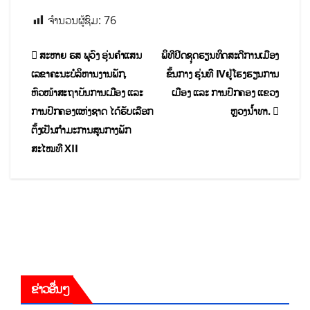
ຈຳນວນຜູ້ຊົມ:
76
ສະຫາຍ ຮສ ພູວົງ ອຸ່ນຄຳແສນ
ພິທີປີດ​ຊຸດ​ຮຽນ​ທິດ​ສະ​ດີກາ​ນ​ເມືອງ
ເລຂາຄະນະບໍລິຫານງານພັກ,
ຂັ້ນກາງ ຮຸ່ນທີ IVຢູ່ໂຮງຮຽນການ
ຫົວໜ້າສະຖາບັນການເມືອງ ແລະ
ເມືອງ ແລະ ການປົກຄອງ ແຂວງ
ການປົກຄອງແຫ່ງຊາດ ໄດ້ຮັບເລືອກ
ຫຼວງນໍ້າທາ.
ຕັ້ງເປັນກຳມະການສູນກາງພັກ
ສະໄໝທີ XII
ຂ່າວອື່ນໆ