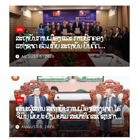
ຂ່າວ
ສະຖາບັນການເມືອງ ແລະ ການປົກຄອງ
ແຫ່ງຊາດ ຮ່ວມກັບ ສະຖາບັນ ບັນດິດ
ວິທະຍາສາດສັງຄົມ ຫວຽດນາມ ເຊັນບົດບັນທຶກ
AUGUST 5, 2026
ການຮ່ວມມືທາງດ້ານວິທະຍາສາດ (2026-
2030)
ຂ່າວ
ຄະນະຜູ້ແທນ ສະຖາບັນການເມືອງແຫ່ງຊາດ ໂຮ່
ຈີມິນ ພົບປະ ຢ້ຽມຢາມ ສະພາທິດສະດີສູນກາງ
ພັກ
AUGUST 5, 2026