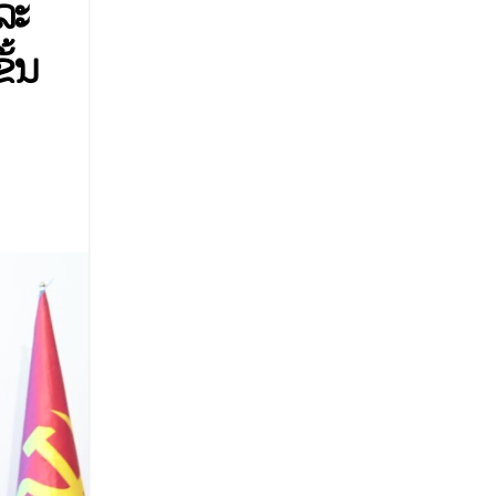
ລະ
ັ້ນ