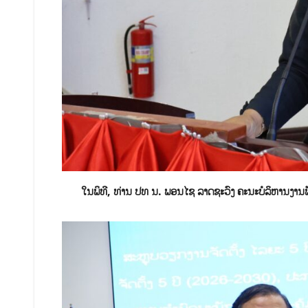
ໃນພິທີ, ທ່ານ ປທ ນ. ພອນໄຊ ລາດຊະວົງ ຄະນະບໍລິຫານງານພັກ,