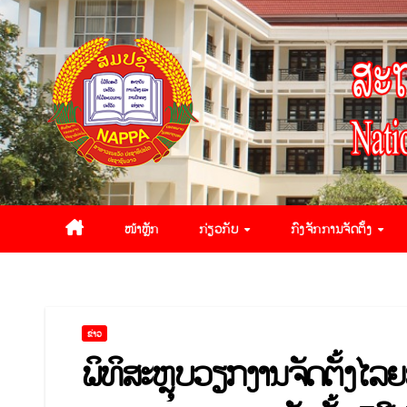
ໜ້າຫຼັກ
ກ່ຽວກັບ
ກົງຈັກການຈັດຕັ້ງ
ຂ່າວ
ພິທິສະຫຼຸບວຽກງານຈັດຕັ້ງໄ