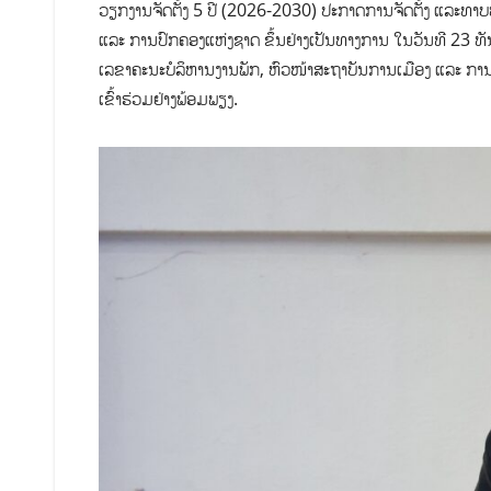
ວຽກງານຈັດຕັ້ງ 5 ປີ (2026-2030) ປະກາດການຈັດຕັ້ງ ແລະທາບ
ແລະ ການປົກຄອງແຫ່ງຊາດ ຂຶ້ນຢ່າງເປັນທາງການ ໃນວັນທີ 23 ທ
ເລຂາຄະນະບໍລິຫານງານພັກ, ຫົວໜ້າສະຖາບັນການເມືອງ ແລະ ການປ
ເຂົ້າຮ່ວມຢ່າງພ້ອມພຽງ.