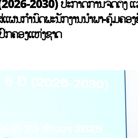
 (2026-2030) ປະກາດການຈັດຕັ້ງ ແ
ແຜນກໍານົດພະນັກງານນໍາພາ-ຄຸ້ມຄອງຂ
ປົກຄອງແຫ່ງຊາດ