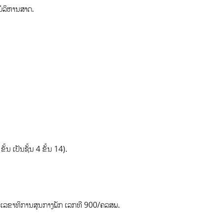
ໍລິຫານສາດ.
ັ້ນ ເປັນຊັ້ນ 4 ຂັ້ນ 14).
ະນະເລຂາທິການສູນກາງພັກ ເລກທີ 900/ຄລສພ.