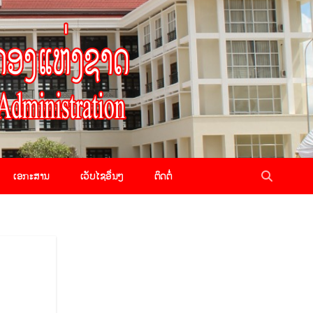
ເອກະສານ
ເວັບໄຊອື່ນໆ
ຕິດຕໍ່