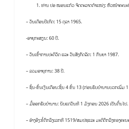
1. ທ່ານ ປອ ໝອນແກ້ວ ຈິດຕະລາດຕຳແໜ່ງ: ຫົວໜ້າຄະນະບ
– ວັນເດືອນປີເກີດ: 15 ຕຸລາ 1965.
-ອາຍຸກະສຽນ: 60 ປີ.
– ວັນເຂົ້າການປະຕິວັດ ແລະ ວັນສັງກັດລັດ: 1 ກັນຍາ 1987.
– ລວມອາຍຸການ: 38 ປີ.
– ຊັ້ນ-ຂັ້ນເງິນເດືອນ:ຊັ້ນ 4 ຂັ້ນ 13 (ກ່ອນຮັບບຳນານບວກເພີ່ມ 1 ຂ
– ມື້ອອກຮັບບຳນານ: ນັບແຕ່ວັນທີ 1 ມັງກອນ 2026 ເປັນຕົ້ນໄປ.
– ອ້າງອີງ:ຂໍ້ຕົກລົງເລກທີ 1519/ສມປຊແລະ ມະຕິຕົກລົງຂອງຄ