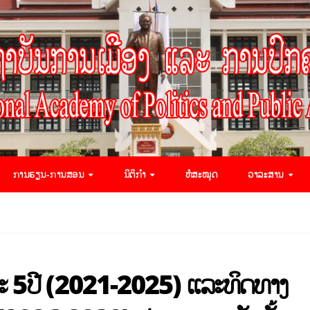
ການຮຽນ-ການສອນ
ນິຕິກຳ
ຫໍສະໝຸດ
ວາລະສານ
ລຍະ 5ປີ (2021-2025) ແລະທິດທາງ