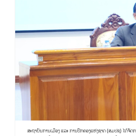
ສະຖາບັນການເມືອງ ແລະ ການປົກຄອງແຫ່ງຊາດ (ສມປຊ) ໄດ້ຈັດກ