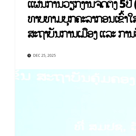
ແຜນການວຽກງານຈັດຕັ້ງ 5ປີ
ທາບທາມບຸກຄະລາກອນເຂົ້າໃສ່
ສະຖາບັນການເມືອງ ແລະ ການ
DEC 25, 2025