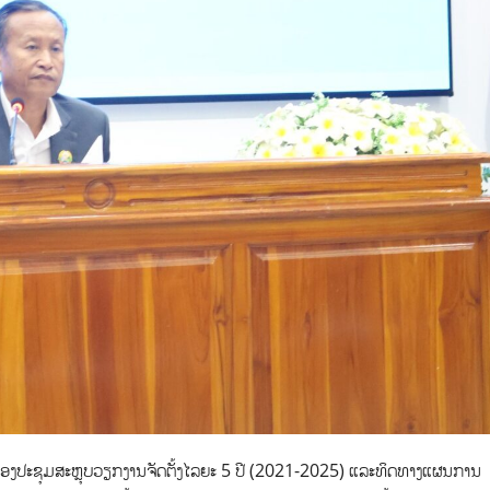
ອງປະຊຸມສະຫຼຸບວຽກງານຈັດຕັ້ງໄລຍະ 5 ປີ (2021-2025) ແລະທິດທາງແຜນການ