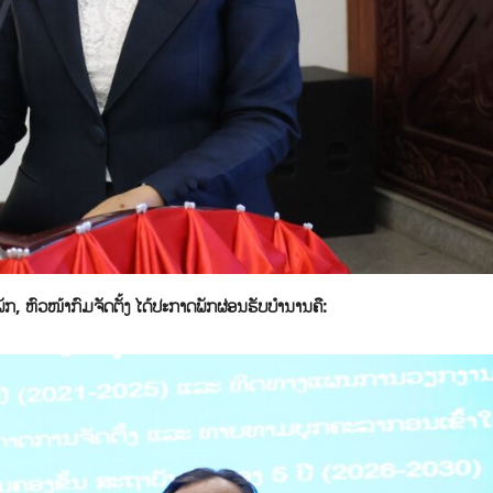
 ຫົວໜ້າກົມຈັດຕັ້ງ ໄດ້ປະກາດພັກຜ່ອນຮັບບຳນານຄື: