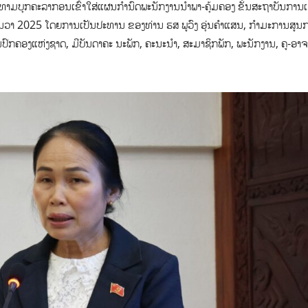
ທາມບຸກຄະລາກອນເຂົ້າໃສ່ແຜນກໍານົດພະນັກງານນໍາພາ-ຄຸ້ມຄອງ ຂັ້ນສະຖາບັນການເ
ັນວາ 2025 ໂດຍການເປັນປະທານ ຂອງທ່ານ ຮສ ພູວົງ ອຸ່ນຄຳແສນ, ກໍາມະການສູນກ
ົກຄອງແຫ່ງຊາດ, ມີບັນດາຄະ ນະພັກ, ຄະນະນໍາ, ສະມາຊິກພັກ, ພະນັກງານ, ຄູ-ອາ