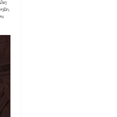
ມືອງ
າງພັກ,
ຈານ