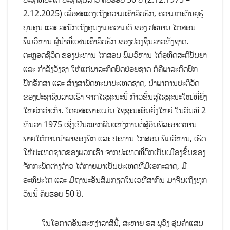
2.12.2025) ເພື່ອສະແດງເຖິງຄວາມເຄົາລົບຮັກ, ຄວາມກະຕັນຍູຮູ້
ບຸນຄຸນ ແລະ ລະນຶກເຖິງຄຸນງາມຄວາມດີ ຂອງ ປະທານ ໄກສອນ
ພົມວິຫານ ຜູ້ນຳທີ່ແສນເຄົາລົບຮັກ ຂອງປວງຊົນລາວທັງຊາດ.
ຕະຫຼອດຊີວິດ ຂອງປະທານ ໄກສອນ ພົມວິຫານ ໄດ້ອຸທິດສະຕິປັນຍາ
ແລະ ກຳລັງວັງຊາ ໃຫ້ແກ່ພາລະກິດປົດປ່ອຍຊາດ ກໍຄືພາລະກິດປົກ
ປັກຮັກສາ ແລະ ສ້າງສາພັດທະນາປະເທດຊາດ, ນຳພາການປະຕິວັດ
ຂອງປະຊາຊົນລາວເຮົາ ຈາກໄຊຊະນະນີ້ ກ້າວຂຶ້ນສູ່ໄຊຊະນະໃໝ່ທີ່ຍິ່ງ
ໃຫຍ່ກວ່າເກົ່າ. ໂດຍສະເພາະແມ່ນ ໄຊຊະນະອັນຍິ່ງໃຫຍ່ ໃນວັນທີ 2
ທັນວາ 1975 ເຊິ່ງເປັນໝາກຜົນແຫ່ງການຕໍ່ສູ້ອັນພິລະອາດຫານ
ພາຍໃຕ້ການນໍາພາຂອງພັກ ແລະ ປະທານ ໄກສອນ ພົມວິຫານ, ເຮັດ
ໃຫ້ປະເທດຊາດຂອງພວກເຮົາ ຈາກປະເທດທີ່ຕົກເປັນເມືອງຂຶ້ນຂອງ
ຈັກກະພັດຕ່າງດ້າວ ໄດ້ກາຍມາເປັນປະເທດທີ່ມີເອກະລາດ, ມີ
ອະທິປະໄຕ ແລະ ມີຖານະອັນສົມກຽດໃນເວທີສາກົນ ມາຈົນເຖິງທຸກ
ວັນນີ້ ຄົບຮອບ 50 ປີ.
ໃນໂອກາດອັນສະຫງ່າລາສີນີ້, ສະຫາຍ ຮສ ພູວົງ ອຸ່ນຄຳແສນ