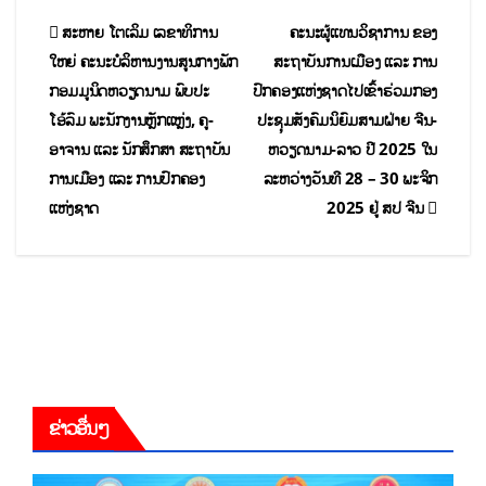
ສະຫາຍ ໂຕເລິມ ເລຂາທິການ
ຄະນະຜູ້ແທນວິຊາການ ຂອງ
ໃຫຍ່ ຄະນະບໍລິຫານງານສູນກາງພັກ
ສະຖາບັນການເມືອງ ແລະ ການ
ກອມມູນິດຫວຽດນາມ ພົບປະ
ປົກຄອງແຫ່ງຊາດໄປເຂົ້າຮ່ວມກອງ
ໂອ້ລົມ ພະນັກງານຫຼັກແຫຼ່ງ, ຄູ-
ປະຊຸມສັງຄົມນິຍົມສາມຝ່າຍ ຈີນ-
ອາຈານ ແລະ ນັກສຶກສາ ສະຖາບັນ
ຫວຽດນາມ-ລາວ ປີ 2025 ໃນ
ການເມືອງ ແລະ ການປົກຄອງ
ລະຫວ່າງວັນທີ 28 – 30 ພະຈິກ
ແຫ່ງຊາດ
2025 ຢູ່ ສປ ຈີນ
ຂ່າວອື່ນໆ