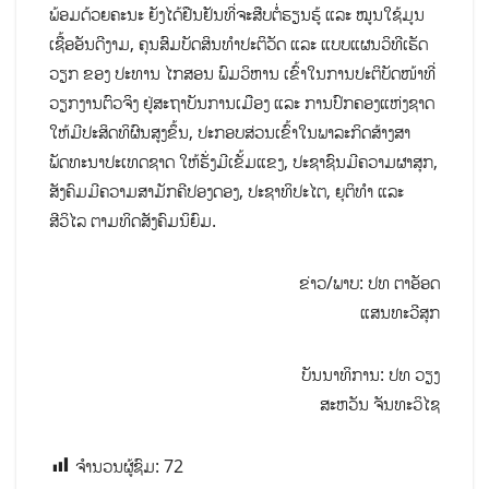
ພ້ອມດ້ວຍຄະນະ ຍັງໄດ້ຢືນຢັນທີ່ຈະສືບຕໍ່ຮຽນຮູ້ ແລະ ໝູນໃຊ້ມູນ
ເຊື້ອອັນດີງາມ, ຄຸນສົມບັດສິນທໍາປະຕິວັດ ແລະ ແບບແຜນວິທີເຮັດ
ວຽກ ຂອງ ປະທານ ໄກສອນ ພົມວິຫານ ເຂົ້າໃນການປະຕິບັດໜ້າທີ່
ວຽກງານຕົວຈິງ ຢູ່ສະຖາບັນການເມືອງ ແລະ ການປົກຄອງແຫ່ງຊາດ
ໃຫ້ມີປະສິດທິຜົນສູງຂຶ້ນ, ປະກອບສ່ວນເຂົ້າໃນພາລະກິດສ້າງສາ
ພັດທະນາປະເທດຊາດ ໃຫ້ຮັ່ງມີເຂັ້ມແຂງ, ປະຊາຊົນມີຄວາມຜາສຸກ,
ສັງຄົມມີຄວາມສາມັກຄີປອງດອງ, ປະຊາທິປະໄຕ, ຍຸຕິທໍາ ແລະ
ສີວິໄລ ຕາມທິດສັງຄົມນິຍົມ.
ຂ່າວ/ພາບ: ປທ ຕາອັອດ
ແສນທະວີສຸກ
ບັນນາທິການ: ປທ ວຽງ
ສະຫວັນ ຈັນທະວິໄຊ
ຈຳນວນຜູ້ຊົມ:
72