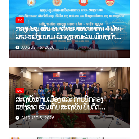
ຂ່າວ
ກອງປະຊຸມສໍາມະນາວິທະຍາສາດສາກົນ 4 ຝ່າຍ
ລາວ-ຫວຽດນາມ ຍົກສູງການຮ່ວມມືທາງດ້ານ
ທິດສະດີ ແລະ ພຶດຕິກໍາ ລາວ-ຫວຽດນາມ ແນໃສ່
AUGUST 6, 2026
ສ້າງເສດຖະກິດເອກະລາດເປັນເຈົ້າຕົນເອງຢ່າງ
ເຂັ້ມແຂງ
ຂ່າວ
ສະຖາບັນການເມືອງ ແລະ ການປົກຄອງ
ແຫ່ງຊາດ ຮ່ວມກັບ ສະຖາບັນ ບັນດິດ
ວິທະຍາສາດສັງຄົມ ຫວຽດນາມ ເຊັນບົດບັນທຶກ
AUGUST 5, 2026
ການຮ່ວມມືທາງດ້ານວິທະຍາສາດ (2026-
2030)