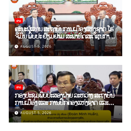
ຂ່າວ
ຄະນະຜູ້ແທນ ສະຖາບັນການເມືອງແຫ່ງຊາດ ໂຮ່
ຈີມິນ ພົບປະ ຢ້ຽມຢາມ ສະພາທິດສະດີສູນກາງ
ພັກ
AUGUST 5, 2026
ຂ່າວ
ກອງປະຊຸມພົບປະສອງຝ່າຍ ລະຫວ່າງ ສະຖາບັນ
ການເມືອງ ແລະ ການປົກຄອງແຫ່ງຊາດ ແລະ
ສະຖາບັນການເມືອງແຫ່ງຊາດ ໂຮ່ຈີມິນ ສສ
AUGUST 5, 2026
ຫວຽດນາມ