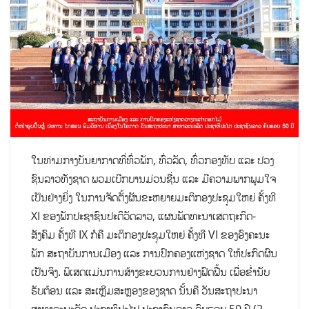
ໃນທ່າມກາງບັນຍາກາດທີ່ທົ່ວພັກ, ທົ່ວລັດ, ທົ່ວກອງທັບ ແລະ ປວງ
ຊົນລາວທັງຊາດ ພວມເບີກບານມ່ວນຊື່ນ ແລະ ມີຄວາມພາກພູມໃຈ
ເປັນຢ່າງຍິ່ງ ໃນການຈັດຕັ້ງຜັນຂະຫຍາຍມະຕິກອງປະຊຸມໃຫຍ່ ຄັ້ງທີ
XI ຂອງພັກປະຊາຊົນປະຕິວັດລາວ, ແຜນພັດທະນາເສດຖະກິດ-
ສັງຄົມ ຄັ້ງທີ IX ກໍຄື ມະຕິກອງປະຊຸມໃຫຍ່ ຄັ້ງທີ VI ຂອງອົງຄະນະ
ພັກ ສະຖາບັນການເມືອງ ແລະ ການປົກຄອງແຫ່ງຊາດ ໃຫ້ປະກົດຜົນ
ເປັນຈິງ. ພິເສດແມ່ນການສ້າງຂະບວນການຢ່າງຟົດຟື້ນ ເພື່ອຂໍ່ານັບ
ຮັບຕ້ອນ ແລະ ສະເຫຼີມສະຫຼອງຂອງຊາດ ນັ້ນຄື ວັນສະຖາປະນາ