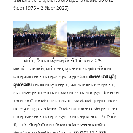
ສາທາລະນະລັດ ປະຊາທິປະໄປ ປະຊາຊົນລາວ ຄົບຮອບ 50 ປີ (2
ທັນວາ 1975 – 2 ທັນວາ 2025).
ສະນັ້ນ, ໃນຕອນເຊົ້າຂອງ ວັນທີ 1 ທັນວາ 2025,
ຄະນະພັກ-ຄະນະນຳ, ພະນັກງານ, ຄູ-ອາຈານ ຂອງສະຖາບັນການ
ເມືອງ ແລະ ການປົກຄອງແຫ່ງຊາດ ເຊິ່ງນຳໂດຍ:
ສະຫາຍ ຮສ ພູວົງ
ອຸ່ນຄຳແສນ
ກຳມະການສູນກາງພັກ, ເລຂາຄະນະບໍລິຫານງານພັກ,
ຫົວໜ້າສະຖາບັນການເມືອງ ແລະ ການປົກຄອງແຫ່ງຊາດ ໄດ້ນຳເອົາ
ກະຕ່າດອກໄມ້ອັນສົ່ງກິ່ນຫອມຫວນ ແລະ ສວຍສົດງົດງາມ ມາວາງ
ຕໍ່ໜ້າຮູບປັ້ນຫຼໍ່ ຂອງປະທານ ໄກສອນ ພົມວິຫານ ທີ່ສະຖາບັນການ
ເມືອງ ແລະ ການປົກຄອງແຫ່ງຊາດ. ການວາງກະຕ່າດອກໄມ້ໃນຄັ້ງ
ນີ້, ແມ່ນເນື່ອງໃນໂອກາດ ວັນສະຖາປະນາ ສາທາລະນະລັດ
ປະຊາທິປະໄຕ ປະຊາຊົນລາວ ຄົບຮອບ 50 ປີ (2.12.1975 –