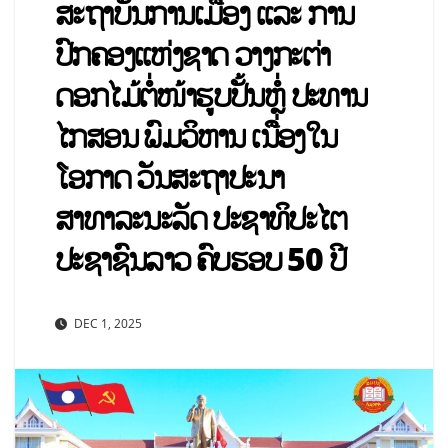
ສະຖາບັນການເມືອງ ແລະ ການ
ປົກຄອງແຫ່ງຊາດ ວາງກະຕ່າ
ດອກໄມ້ຕໍ່ໜ້າຮູບປັ້ນຫຼໍ່ ປະທານ
ໄກສອນ ພົມວິຫານ ເນື່ອງໃນ
ໂອກາດ ວັນສະຖາປະນາ
ສາທາລະນະລັດ ປະຊາທິປະໄຕ
ປະຊາຊົນລາວ ຄົບຮອບ 50 ປີ
DEC 1, 2025