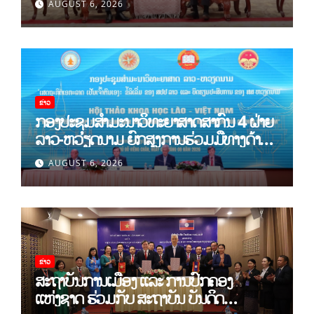
AUGUST 6, 2026
ວິທະຍາສາດສັງຄົມຫວຽດນາມ
ຂ່າວ
ກອງປະຊຸມສໍາມະນາວິທະຍາສາດສາກົນ 4 ຝ່າຍ
ລາວ-ຫວຽດນາມ ຍົກສູງການຮ່ວມມືທາງດ້ານ
ທິດສະດີ ແລະ ພຶດຕິກໍາ ລາວ-ຫວຽດນາມ ແນໃສ່
AUGUST 6, 2026
ສ້າງເສດຖະກິດເອກະລາດເປັນເຈົ້າຕົນເອງຢ່າງ
ເຂັ້ມແຂງ
ຂ່າວ
ສະຖາບັນການເມືອງ ແລະ ການປົກຄອງ
ແຫ່ງຊາດ ຮ່ວມກັບ ສະຖາບັນ ບັນດິດ