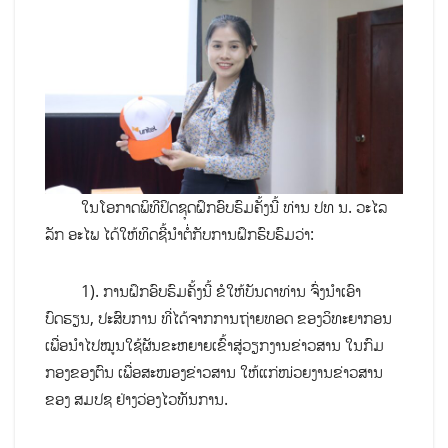
ໃນໂອກາດພິທີປິດຊຸດຝຶກອົບຮົມຄັ້ງນີ້ ທ່ານ ປທ ນ. ວະໄລ
ລັກ ອະໄພ ໄດ້ໃຫ້ທິດຊີ້ນຳຕໍ່ກັບການຝຶກຮົບຮົມວ່າ:
1). ການຝຶກອົບຮົມຄັ້ງນີ້ ຂໍໃຫ້ບັນດາທ່ານ ຈົ່ງນໍາເອົາ
ບົດຮຽນ, ປະສົບການ ທີ່ໄດ້ຈາກການຖ່າຍທອດ ຂອງວິທະຍາກອນ
ເພື່ອນໍາໄປໝູນໃຊ້ຜັນຂະຫຍາຍເຂົ້າສູ່ວຽກງານຂ່າວສານ ໃນກົມ
ກອງຂອງຕົນ ເພື່ອສະໜອງຂ່າວສານ ໃຫ້ແກ່ໜ່ວຍງານຂ່າວສານ
ຂອງ ສມປຊ ຢ່າງວ່ອງໄວທັນການ.