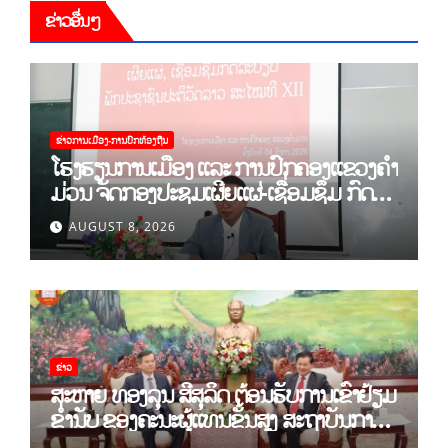
ຂ່າວອື່ນໆ
ຂ່າວການເມືອງ-ການປົກທ້ອງຖີນ
ໂຮງຮຽນການເມືອງ ແລະ ການປົກຄອງແຂວງຄຳ
ມ່ວນ ຈັດກອງປະຊຸມເຜີຍແຜ່-ເຊື່ອມຊຶມ ກົດ
ລະບຽບ ຂອງພັກປະຊາຊົນປະຕິວັດລາວ ສະໄໝ
AUGUST 8, 2026
ທີ XII.
ຂ່າວ
ສະຫາຍ ທອງລຸນ ສີສຸລິດ ຕ້ອນຮັບການເຂົ້າຢ້ຽມ
ຂຳ່ນັບ ຂອງຄະນະຜູ້ແທນຂັ້ນສູງ ສະຖາບັນການ
ເມືອງແຫ່ງຊາດ ໂຮ່ຈີມິນ ແລະ ສະຖາບັນບັນດິດ