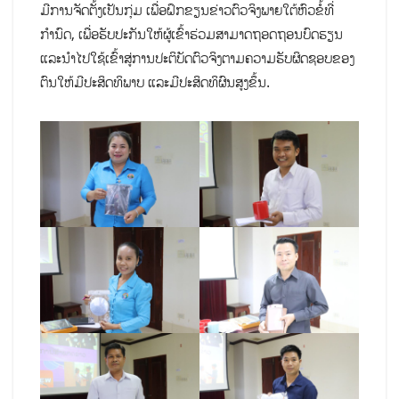
ມີການຈັດຕັ້ງເປັນກຸ່ມ ເພື່ອຝຶກຂຽນຂ່າວຕົວຈິງພາຍໃຕ້ຫົວຂໍ້ທີ່
ກຳນົດ, ເພື່ອຮັບປະກັນໃຫ້ຜູ້ເຂົ້າຮ່ວມສາມາດຖອດຖອນບົດຮຽນ
ແລະນຳໄປໃຊ້ເຂົ້າສູ່ການປະຕິບັດຕົວຈິງຕາມຄວາມຮັບຜິດຊອບຂອງ
ຕົນໃຫ້ມີປະສິດທິພາບ ແລະມີປະສິດທິຜົນສູງຂຶ້ນ.