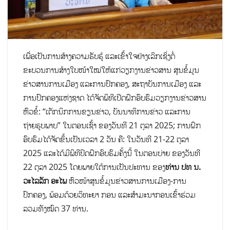
ເພື່ອເປັນການສ້າງຄວາມຮັບຮູ້ ແລະເຂົ້າໃຈຢ່າງເລິກເຊິ່ງຕໍ່
ຂະບວນການສ້າງໃບໜ້າໃໝ່ໃຫ້ແກ່ວຽກງານຂ່າວສານ ສູນຂໍ້ມູນ
ຂ່າວສານການເມືອງ ແລະການປົກຄອງ, ສະຖາບັນການເມືອງ ແລະ
ການປົກຄອງແຫ່ງຊາດ ໄດ້ຈັດພິທີເປີດຝຶກອົບຮົມວຽກງານຂ່າວສານ
ຫົວຂໍ້: “ເຕັກນິກການຂຽນຂ່າວ, ບັນນາທິການຂ່າວ ແລະການ
ຖ່າຍຮູບພາບ” ໃນຕອນເຊົ້າ ຂອງວັນທີ 21 ຕຸລາ 2025; ການຝຶກ
ອົບຮົມໄດ້ຈັດຂຶ້ນເປັນເວລາ 2 ວັນ ຄື: ໃນວັນທີ 21-22 ຕຸລາ
2025 ແລະໄດ້ມີພິທີປິດຝຶກອົບຮົມຄັ້ງນີ້ ໃນຕອນບ່າຍ ຂອງວັນທີ
22 ຕຸລາ 2025 ໂດຍພາຍໃຕ້ການເປັນປະທານ ຂອງ
ທ່ານ ປທ ນ.
ວະໄລລັກ ອະໄພ
ຫົວໜ້າສູນຂໍ້ມູນຂ່າວສານການເມືອງ-ການ
ປົກຄອງ, ພ້ອມດ້ວຍວິທະຍາ ກອນ ແລະສຳມະນາກອນເຂົ້າຮ່ວມ
ລວມທັງໝົດ 37 ທ່ານ.