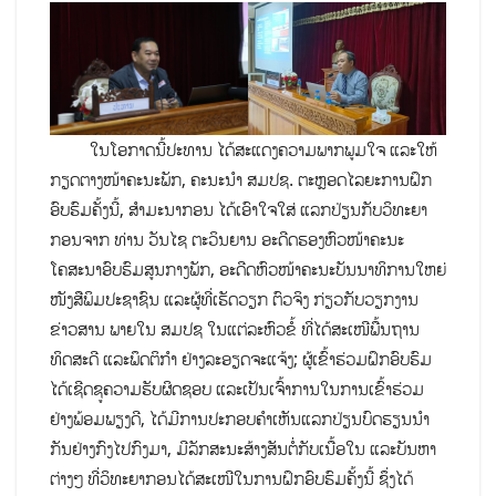
ໃນໂອກາດນີ້ປະທານ ໄດ້ສະແດງຄວາມພາກພູມໃຈ ແລະໃຫ້
ກຽດຕາງໜ້າຄະນະພັກ, ຄະນະນຳ ສມປຊ. ຕະຫຼອດໄລຍະການຝຶກ
ອົບຮົມຄັ້ງນີ້, ສຳມະນາກອນ ໄດ້ເອົາໃຈໃສ່ ແລກປ່ຽນກັບວິທະຍາ
ກອນຈາກ ທ່ານ ວັນໄຊ ຕະວິນຍານ ອະດີດຮອງຫົວໜ້າຄະນະ
ໂຄສະນາອົບຮົມສູນກາງພັກ, ອະດີດຫົວໜ້າຄະນະບັນນາທິການໃຫຍ່
ໜັງສືພິມປະຊາຊົນ ແລະຜູ້ທີ່ເຮັດວຽກ ຕົວຈິງ ກ່ຽວກັບວຽກງານ
ຂ່າວສານ ພາຍໃນ ສມປຊ ໃນແຕ່ລະຫົວຂໍ້ ທີ່ໄດ້ສະເໜີພື້ນຖານ
ທິດສະດີ ແລະພຶດຕິກໍາ ຢ່າງລະອຽດຈະແຈ້ງ; ຜູ້ເຂົ້າຮ່ວມຝຶກອົບຮົມ
ໄດ້ເຊີດຊູຄວາມຮັບຜິດຊອບ ແລະເປັນເຈົ້າການໃນການເຂົ້າຮ່ວມ
ຢ່າງພ້ອມພຽງດີ, ໄດ້ມີການປະກອບຄໍາເຫັນແລກປ່ຽນບົດຮຽນນໍາ
ກັນຢ່າງກົງໄປກົງມາ, ມີລັກສະນະສ້າງສັນຕໍ່ກັບເນື້ອໃນ ແລະບັນຫາ
ຕ່າງໆ ທີ່ວິທະຍາກອນໄດ້ສະເໜີໃນການຝຶກອົບຮົມຄັ້ງນີ້ ຊຶ່ງໄດ້