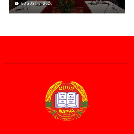
ວິທະຍາສາດສັງຄົມ ຫວຽດນາມ ເຊັນບົດບັນທຶກ
AUGUST 5, 2026
ການຮ່ວມມືທາງດ້ານວິທະຍາສາດ (2026-
2030)