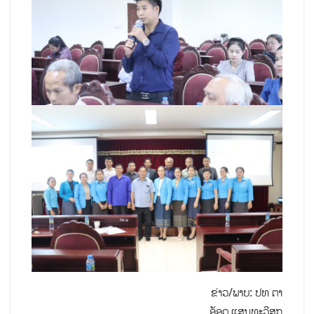
ຂ່າວ/ພາບ: ປທ ຕາ
ອັອດ ແສນທະວີສຸກ