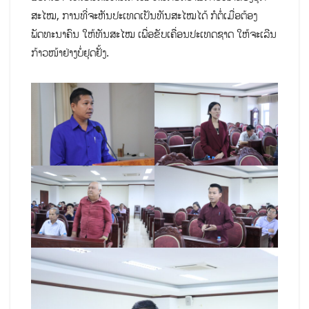
ສະໄໝ, ການທີ່ຈະຫັນປະເທດເປັນທັນສະໄໝໄດ້ ກໍຕໍ່ເມື່ອຕ້ອງ
ພັດທະນາຄົນ ໃຫ້ທັນສະໄໝ ເພື່ອຂັບເຄື່ອນປະເທດຊາດ ໃຫ້ຈະເລີນ
ກ້າວໜ້າຢ່າງບໍ່ຢຸດຢັ້ງ.