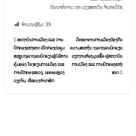
ບັນນາທິການ: ປທ ວຽງສະຫວັນ ຈັນທະວີໄຊ
ຈຳນວນຜູ້ຊົມ:
39
ສະຖາບັນການເມືອງ ແລະ ການ
ວິທະຍາຄານ​ການ​ເມືອງ​ປ້ອງ​ກັນ​
ປົກຄອງແຫ່ງຊາດ ເປີດກອງປະຊຸມ
ຄວາມ​ສະຫງົບ ຖອດ​ຖອນ​ບົດ​ຮຽນ​
ສະຫຼຸບຖອດຖອນບົດຮຽນຜູ້ບໍລິຫານ
ວຽກ​ງານ​ຫ້ອງມູນ​ເຊື້ອ ຢູ່​ສະ​ຖາ​ບັນ​
ຄຸ້ມຄອງ ໂຮງຮຽນການເມືອງ ແລະ
ການ​ເມືອງ ແລະ ການປົກ​ຄອງ​ແຫ່ງ​
ການປົກຄອງແຂວງ, ນະຄອນຫຼວງ
ຊາດ
ວຽງຈັນ. ທີ່ແຂວງຈຳປາສັກ