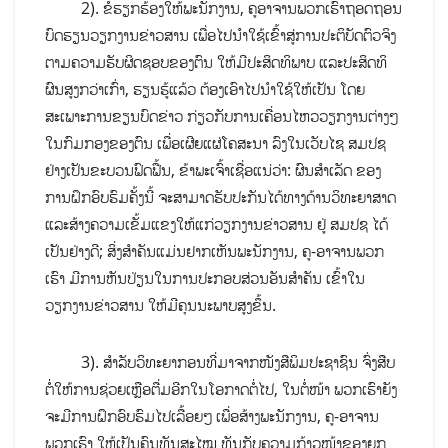
2). ຂໍຮຽກຮ້ອງໃຫ້ພະນັກງານ, ຄູອາຈານພວກເຮົາຖອດຖອນ
ບົດຮຽນວຽກງານຂ່າວສານ ເພື່ອໄປນໍາໃຊ້ເຂົ້າສູ່ການປະຕິບັດຕົວຈິງ
ຕາມຄວາມຮັບຜິດຊອບຂອງຕົນ ໃຫ້ມີປະສິດທິພາບ ແລະປະສິດທິ
ຜົນສູງກວ່າເກົ່າ, ຮຽນຮູ້ແລ້ວ ຕ້ອງເອົາໄປນໍາໃຊ້ໃຫ້ເປັນ ໂດຍ
ສະເພາະການຂຽນບົດຂ່າວ ກ່ຽວກັບການເຄື່ອນໄຫວວຽກງານຕ່າງໆ
ໃນກົມກອງຂອງຕົນ ເພື່ອເຜີຍແຜ່ໂຄສະນາ ລົງໃນເວັບໄຊ ສມປຊ
ຢ່າງເປັນຂະບວນຟົດຟື້ນ, ຂ້າພະເຈົ້າເຊື່ອແນ່ວ່າ: ຜົນສໍາເລັດ ຂອງ
ການຝຶກອົບຮົມຄັ້ງນີ້ ຈະສາມາດຮັບປະກັນໄດ້ທາງດ້ານວິທະຍາສາດ
ແລະສ້າງຄວາມເຂັ້ມແຂງໃຫ້ແກ່ວຽກງານຂ່າວສານ ຢູ່ ສມປຊ ໄດ້
ເປັນຢ່າງດີ; ສິ່ງສໍາຄັນແມ່ນຢາກເຫັນພະນັກງານ, ຄູ-ອາຈານພວກ
ເຮົາ ມີການຫັນປ່ຽນໃນການປະກອບສ່ວນອັນສໍາຄັນ ເຂົ້າໃນ
ວຽກງານຂ່າວສານ ໃຫ້ມີຄຸນນະພາບສູງຂຶ້ນ.
3). ສໍາລັບວິທະຍາກອນທີ່ມາຈາກໜັງສືພິມປະຊາຊົນ ຈົ່ງສືບ
ຕໍ່ໃຫ້ການຊ່ວຍເຫຼືອຕື່ມອີກໃນໂອກາດຕໍ່ໄປ, ໃນຕໍ່ໜ້າ ພວກເຮົາຍັງ
ຈະມີການຝຶກອົບຮົມໄປເລື້ອຍໆ ເພື່ອສ້າງພະນັກງານ, ຄູ-ອາຈານ
ພວກເຮົາ ໃຫ້ເປັນຄົນທັນສະໄໝ ທັນກັບຄວາມກ້າວໜ້າຂອງຍຸກ