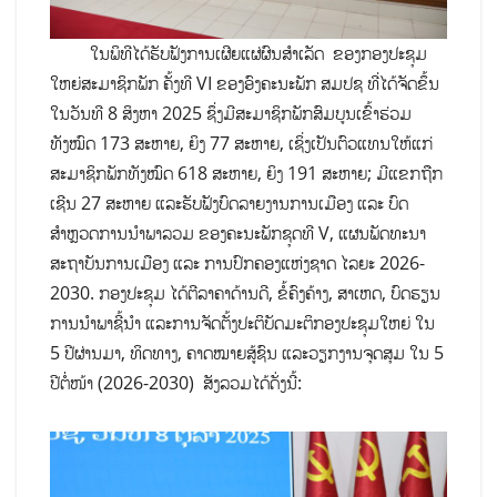
ໃນພິທີໄດ້ຮັບຟັງການເຜີຍແຜ່ຜົນສຳເລັດ ຂອງກອງປະຊຸມ
ໃຫຍ່ສະມາຊິກພັກ ຄັ້ງທີ VI ຂອງອົງຄະນະພັກ ສມປຊ ທີ່ໄດ້ຈັດຂຶ້ນ
ໃນວັນທີ 8 ສິງຫາ 2025 ຊຶ່ງມີສະມາຊິກພັກສົມບູນເຂົ້າຮ່ວມ
ທັງໝົດ 173 ສະຫາຍ, ຍິງ 77 ສະຫາຍ, ເຊິ່ງເປັນຕົວແທນໃຫ້ແກ່
ສະມາຊິກພັກທັງໝົດ 618 ສະຫາຍ, ຍິງ 191 ສະຫາຍ; ມີແຂກຖືກ
ເຊີນ 27 ສະຫາຍ ແລະຮັບຟັງບົດລາຍງານການເມືອງ ແລະ ບົດ
ສຳຫຼວດການນຳພາລວມ ຂອງຄະນະພັກຊຸດທີ V, ແຜນພັດທະນາ
ສະຖາບັນການເມືອງ ແລະ ການປົກຄອງແຫ່ງຊາດ ໄລຍະ 2026-
2030. ກອງປະຊຸມ ໄດ້ຕີລາຄາດ້ານດີ, ຂໍ້ຄົງຄ້າງ, ສາເຫດ, ບົດຮຽນ
ການນໍາພາຊີ້ນໍາ ແລະການຈັດຕັ້ງປະຕິບັດມະຕິກອງປະຊຸມໃຫຍ່ ໃນ
5 ປີຜ່ານມາ, ທິດທາງ, ຄາດໝາຍສູ້ຊົນ ແລະວຽກງານຈຸດສຸມ ໃນ 5
ປີຕໍ່ໜ້າ (2026-2030) ສັງລວມໄດ້ດັ່ງນີ້: