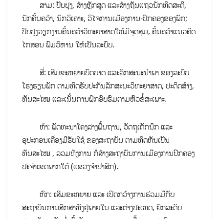
ສາມ: ປັບປຸງ, ສ້າງຫຼັກສູດ ແລະສ້າງຖັນແຖວນັກທິດສະດີ,
ນັກຄົ້ນຄວ້າ, ນັກວິເຄາະ, ວິໄຈການເມືອງການ-ປົກຄອງຂອງພັກ;
ປັບປຸງວຽກງານຄົ້ນຄວ້າວິທະຍາສາດໃຫ້ມີຈຸດສຸມ, ຄົ້ນຄວ້າແນວຄິດ
ໄກສອນ ພົມວິຫານ ໃຫ້ເປັນລະບົບ.
ສີ່: ເສີມຂະຫຍາຍບົດບາດ ແລະລັກສະນະນຳພາ ຂອງລະບົບ
ໂຮງຮຽນພັກ ຕາມທິດຮັບປະກັນລັກສະນະວິທະຍາສາດ, ປະດິດສ້າງ,
ທັນສະໄໝ ແລະເນັ້ນການຝຶກອົບຮົມຕາມຫົວຂໍ້ສະເພາະ.
ຫ້າ: ພັດທະນາໂຄງລ່າງພື້ນຖານ, ວັດຖຸເຕັກນິກ ແລະ
ອຸປະກອນເຄື່ອງມືຮັບໃຊ້ ຂອງສະຖາບັນ ຕາມທິດຫັນເປັນ
ທັນສະໄໝ , ລວມທັງການ ກໍ່ສ້າງສະຖາບັນການເມືອງການປົກຄອງ
ປະຈຳເຂດພາກໃຕ້ (ແຂວງຈຳປາສັກ).
ຫົກ: ເສີມຂະຫຍາຍ ແລະ ເປີດກວ້າງການຮ່ວມມືກັບ
ສະຖາບັນການສຶກສາທັງຢູ່ພາຍໃນ ແລະຕ່າງປະເທດ, ຍົກລະດັບ