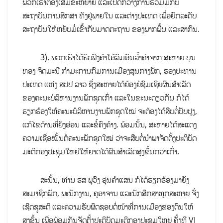
ພວກເຮົາຕ້ອງເສີມຂະຫຍາຍ ແລະເປີດກວ້າງການຮ່ວມມືກັບ
ສະຖາບັນການສຶກສາ ທັງຢູ່ພາຍໃນ ແລະຕ່າງປະເທດ ເພື່ອຍົກລະດັບ
ສະຖາບັນໃຫ້ຫຍັບມໍ່ເຂົ້າກັບມາດຕະຖານ ຂອງພາກພື້ນ ແລະສາກົນ.
3). ພວກເຮົາໄດ້ຮັບຟັງຄຳໂອ້ລົມອັນລ້ຳຄ່າຈາກ ສະຫາຍ ບຸນ
ທອງ ຈິດມະນີ ກຳມະການກົມການເມືອງສູນກາງພັກ, ຮອງປະທານ
ປະເທດ ແຫ່ງ ສປປ ລາວ ຊຶ່ງສະຫາຍໄດ້ຍ້ອງຍໍຊົມເຊີຍຜົນສຳເລັດ
ຂອງຄະນະບໍລິຫານງານພັກຊຸດເກົ່າ ແລະໃນຂະນະດຽວກັນ ກໍໄດ້
ຮຽກຮ້ອງໃຫ້ຄະນະບໍລິຫານງານພັກຊຸດໃໝ່ ຈະຕ້ອງໄດ້ສືບຕໍ່ປັບປຸງ,
ແກ້ໄຂດ້ານທີ່ຍັງອ່ອນ ແລະຂໍ້ຄົງຄ້າງ. ພ້ອມນັ້ນ, ສະຫາຍໄດ້ສະແດງ
ຄວາມເຊື່ອໝັ້ນຕໍ່ຄະນະພັກຊຸດໃໝ່ ວ່າຈະສືບຕໍ່ນຳພາຈັດຕັ້ງປະຕິບັດ
ມະຕິກອງປະຊຸມໃຫຍ່ໃຫ້ຍາດໄດ້ຜົນສຳເລັດສູງຂຶ້ນກວ່າເກົ່າ.
ສະນັ້ນ, ທ່ານ ຮສ ພູວົງ ອຸ່ນຄຳແສນ ກໍໄດ້ຮຽກຮ້ອງມາຍັງ
ສະມາຊິກພັກ, ພະນັກງານ, ຄູອາຈານ ແລະນັກສຶກສາທຸກສະຫາຍ ຈົ່ງ
ເຊີດຊູສະຕິ ແລະຄວາມຮັບຜິດຊອບຕໍ່ໜ້າທີ່ການເມືອງຂອງຕົນໃຫ້
ສູງຂຶ້ນ ເພື່ອພ້ອມກັນຈັດຕັ້ງປະຕິບັດມະຕິກອງປະຊຸມໃຫຍ່ ຄັ້ງທີ VI