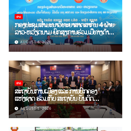
ຂ່າວ
ກອງປະຊຸມສໍາມະນາວິທະຍາສາດສາກົນ 4 ຝ່າຍ
ລາວ-ຫວຽດນາມ ຍົກສູງການຮ່ວມມືທາງດ້ານ
ທິດສະດີ ແລະ ພຶດຕິກໍາ ລາວ-ຫວຽດນາມ ແນໃສ່
AUGUST 6, 2026
ສ້າງເສດຖະກິດເອກະລາດເປັນເຈົ້າຕົນເອງຢ່າງ
ເຂັ້ມແຂງ
ຂ່າວ
ສະຖາບັນການເມືອງ ແລະ ການປົກຄອງ
ແຫ່ງຊາດ ຮ່ວມກັບ ສະຖາບັນ ບັນດິດ
ວິທະຍາສາດສັງຄົມ ຫວຽດນາມ ເຊັນບົດບັນທຶກ
AUGUST 5, 2026
ການຮ່ວມມືທາງດ້ານວິທະຍາສາດ (2026-
2030)