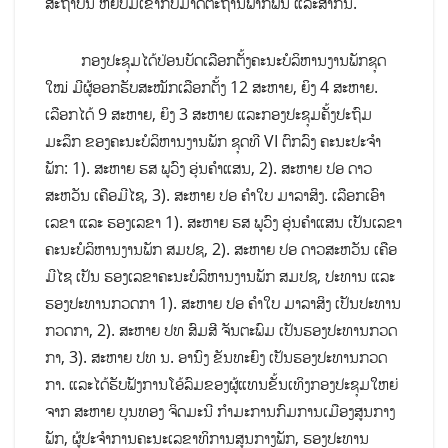
ສະຖາບັນ ຫຍັບມໍ່ເຂົ້າກັບມາດຕະຖານພາກພື້ນ ແລະສາກົນ.
ກອງປະຊຸມໄດ້ປ່ອນບັດເລືອກຕັ້ງຄະນະບໍລິຫານງານພັກຊຸດ
ໃໝ່ ມີຜູ້ອອກຮັບສະໝັກເລືອກຕັ້ງ 12 ສະຫາຍ, ຍິງ 4 ສະຫາຍ.
ເລືອກໄດ້ 9 ສະຫາຍ, ຍິງ 3 ສະຫາຍ ແລະກອງປະຊຸມຄັ້ງປະຖົມ
ມະລຶກ ຂອງຄະນະບໍລິຫານງານພັກ ຊຸດທີ VI ຕົກລົງ ຄະນະປະຈຳ
ພັກ: 1). ສະຫາຍ ຮສ ພູວົງ ອຸ່ນຄໍາແສນ, 2). ສະຫາຍ ປອ ດາວ
ສະຫວັນ ເຄືອມີໄຊ, 3). ສະຫາຍ ປອ ຄໍາໃບ ມາລາສິງ. ເລືອກເອົາ
ເລຂາ ແລະ ຮອງເລຂາ 1). ສະຫາຍ ຮສ ພູວົງ ອຸ່ນຄໍາແສນ ເປັນເລຂາ
ຄະນະບໍລິຫານງານພັກ ສມປຊ, 2). ສະຫາຍ ປອ ດາວສະຫວັນ ເຄືອ
ມີໄຊ ເປັນ ຮອງເລຂາຄະນະບໍລິຫານງານພັກ ສມປຊ, ປະທານ ແລະ
ຮອງປະທານກວດກາ 1). ສະຫາຍ ປອ ຄໍາໃບ ມາລາສິງ ເປັນປະທານ
ກວດກາ, 2). ສະຫາຍ ປທ ສົມສີ ຈັນຕະພົມ ເປັນຮອງປະທານກວດ
ກາ, 3). ສະຫາຍ ປທ ນ. ອານົງ ຂັນທະຍົງ ເປັນຮອງປະທານກວດ
ກາ. ແລະໄດ້ຮັບຟັງການໂອ້ລົມຂອງຜູ້ແທນຂັ້ນເທິງກອງປະຊຸມໃຫຍ່
ຈາກ ສະຫາຍ ບຸນທອງ ຈິດມະນີ ກຳມະການກົມການເມືອງສູນກາງ
ພັກ, ຜູ້ປະຈຳການຄະນະເລຂາທິການສູນກາງພັກ, ຮອງປະທານ