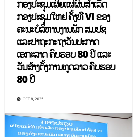
ກອງປະຊຸມເຜີຍແຜ່ຜົນສຳເລັດ
ກອງປະຊຸມໃຫຍ່ ຄັ້ງທີ VI ຂອງ
ຄະນະບໍລິຫານງານພັກ ສມປຊ
ແລະປາຖະກະຖາວັນປະກາດ
ເອກະລາດ ຄົບຮອບ 80 ປີ ແລະ
ວັນສ້າງຕັ້ງການທູດລາວ ຄົບຮອບ
80 ປີ
OCT 8, 2025