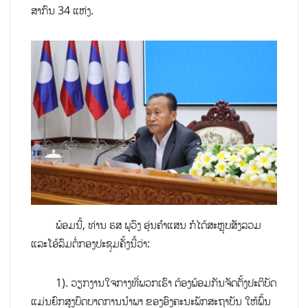
ສາກົນ 34 ແຫ່ງ.
ພ້ອມນີ້, ທ່ານ ຮສ ພູວົງ ອຸ່ນຄຳແສນ ກໍໄດ້ສະຫຼຸບສັງລວມ
ແລະໂອ້ລົມຕໍ່ກອງປະຊຸມຄັ້ງນີ້ວ່າ:​
1). ວຽກງານໃຈກາງທີ່ພວກເຮົາ ຕ້ອງພ້ອມກັນຈັດຕັ້ງປະຕິບັດ
ແມ່ນຍົກສູງບົດບາດການນຳພາ ຂອງອົງຄະນະພັກສະຖາບັນ ໃຫ້ພົ້ນ