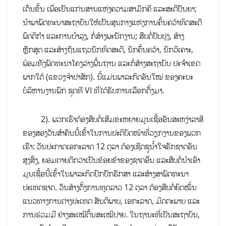
ເດັ່ນຂຶ້ນ ເພື່ອເປັນແກ່ນສານແຫ່ງຄວາມສາມັກຄີ ແລະສະຕິປັນຍາ;
ນຳພາພັດທະນາສະຖາບັນໃຫ້ເປັນສູນກາງແຫ່ງການຄົ້ນຄວ້າທິດສະດີ
ພຶດຕິກຳ ແລະການບຳລຸງ, ກໍ່ສ້າງພະນັກງານ; ສືບຕໍ່ປັບປຸງ, ສ້າງ
ຫຼັກສູດ ແລະສ້າງຖັນແຖວນັກທິດສະດີ, ນັກຄົ້ນຄວ້າ, ນັກວິເຄາະ,
ພ້ອມທັງພັດທະນາໂຄງລ່າງພື້ນຖານ ແລະກໍ່ສ້າງສະຖາບັນ ປະຈຳເຂດ
ພາກໃຕ້ (ແຂວງຈຳປາສັກ). ນີ້ແມ່ນພາລະກິດອັນໃໝ່ ຂອງຄະນະ
ບໍລິຫານງານພັກ ຊຸດທີ VI ທີ່ໄດ້ຮັບການເລືອກຕັ້ງມາ.
2). ພວກເຮົາຕ້ອງສືບຕໍ່ເສີມຂະຫຍາຍມູນເຊື້ອອັນສະຫງ່າລາສີ
ຂອງສອງວັນສຳຄັນນີ້ເຂົ້າໃນການປະຕິບັດໜ້າທີ່ວຽກງານຂອງພວກ
ເຮົາ: ວັນປະກາດເອກະລາດ 12 ຕຸລາ ຕ້ອງເຊີດຊູນໍ້າໃຈຮັກຊາດອັນ
ສູງສົ່ງ, ຍອມຕາຍດີກວ່າເປັນຂ້ອຍຂ້າຂອງຊາດອື່ນ ແລະສືບຕໍ່ນຳເອົາ
ມູນເຊື້ອນີ້ເຂົ້າໃນພາລະກິດປົກປັກຮັກສາ ແລະສ້າງສາພັດທະນາ
ປະເທດຊາດ. ວັນສ້າງຕັ້ງການທູດລາວ 12 ຕຸລາ ຕ້ອງສືບຕໍ່ຍຶດໝັ້ນ
ແນວທາງການຕ່າງປະເທດ ສັນຕິພາບ, ເອກະລາດ, ມິດຕະພາບ ແລະ
ການຮ່ວມມື ຢ່າງສະເໝີຕົ້ນສະເໝີປາຍ. ໃນຖານະທີ່ເປັນສະຖາບັນ,