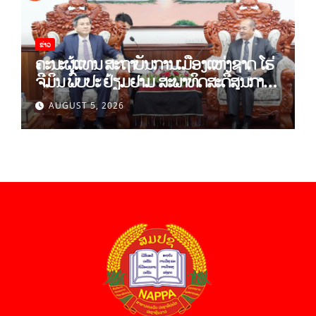
ຂ່າວ
ຄະນະຜູ້ແທນ ສະຖາບັນການເມືອງແຫ່ງຊາດ ໂຮ່
ຈີມິນ ພົບປະ ຢ້ຽມຢາມ ສະພາທິດສະດີສູນກາງ
ພັກ
AUGUST 5, 2026