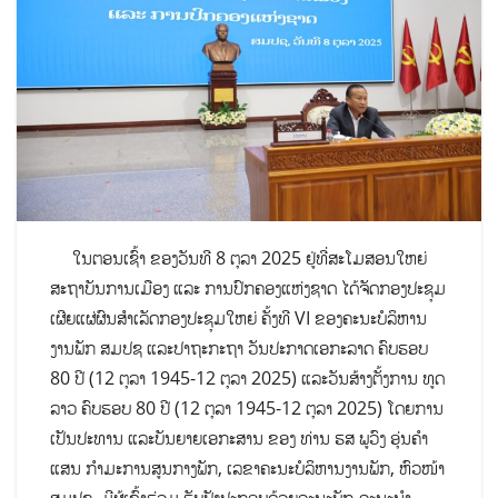
ໃນຕອນເຊົ້າ ຂອງວັນທີ 8 ຕຸລາ 2025 ຢູ່ທີ່ສະໂມສອນໃຫຍ່
ສະຖາບັນການເມືອງ ແລະ ການປົກຄອງແຫ່ງຊາດ ໄດ້ຈັດກອງປະຊຸມ
ເຜີຍແຜ່ຜົນສຳເລັດກອງປະຊຸມໃຫຍ່ ຄັ້ງທີ VI ຂອງຄະນະບໍລິຫານ
ງານພັກ ສມປຊ ແລະປາຖະກະຖາ ວັນປະກາດເອກະລາດ ຄົບຮອບ
80 ປີ (12 ຕຸລາ 1945-12 ຕຸລາ 2025) ແລະວັນສ້າງຕັ້ງການ ທູດ
ລາວ ຄົບຮອບ 80 ປີ (12 ຕຸລາ 1945-12 ຕຸລາ 2025) ໂດຍການ
ເປັນປະທານ ແລະບັນຍາຍເອກະສານ ຂອງ ທ່ານ ຮສ ພູວົງ ອຸ່ນຄຳ
ແສນ ກຳມະການສູນກາງພັກ, ເລຂາຄະນະບໍລິຫານງານພັກ, ຫົວໜ້າ