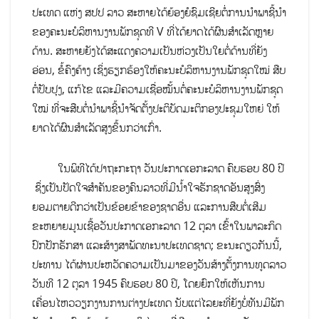
ປະເທດ ແຫ່ງ ສປປ ລາວ ສະຫາຍໄດ້ຍ້ອງຍໍຊົມເຊີຍຕໍ່ການນຳພາຊີ້ນຳ
ຂອງຄະນະບໍລິຫານງານພັກຊຸດທີ V ທີ່ໄດ້ຍາດໄດ້ຜົນສຳເລັດຫຼາຍ
ດ້ານ. ສະຫາຍຍັງໄດ້ສະແດງຄວາມເປັນຫ່ວງເປັນໃຍຕໍ່ດ້ານທີ່ຍັງ
ອ່ອນ, ຂໍ້ຄົງຄ້າງ ເຊິ່ງຮຽກຮ້ອງໃຫ້ຄະນະບໍລິຫານງານພັກຊຸດໃໝ່ ສືບ
ຕໍ່ປັບປຸງ, ແກ້ໄຂ ແລະມີຄວາມເຊື່ອໝັ້ນຕໍ່ຄະນະບໍລິຫານງານພັກຊຸດ
ໃໝ່ ທີ່ຈະສືບຕໍ່ນຳພາຊີ້ນຳຈັດຕັ້ງປະຕິບັດມະຕິກອງປະຊຸມໃຫຍ່ ໃຫ້
ຍາດໄດ້ຜົນສຳເລັດສູງຂຶ້ນກວ່າເກົ່າ.
ໃນພິທີໄດ້ປາຖະກະຖາ ວັນປະກາດເອກະລາດ ຄົບຮອບ 80 ປີ
ຊຶ່ງເປັນປັດໃຈສໍາຄັນຂອງຄົນລາວທີ່ມີນໍ້າໃຈຮັກຊາດອັນສູງສົ່ງ
ຍອມຕາຍດີກວ່າເປັນຂ້ອຍຂ້າຂອງຊາດອື່ນ ແລະການສືບຕໍ່ເສີມ
ຂະຫຍາຍມູນເຊື້ອວັນປະກາດເອກະລາດ 12 ຕຸລາ ເຂົ້າໃນພາລະກິດ
ປົກປັກຮັກສາ ແລະສ້າງສາພັດທະນາປະເທດຊາດ; ຂະນະດຽວກັນນີ້,
ປະທານ ໄດ້ຜ່ານປະຫວັດຄວາມເປັນມາຂອງວັນສ້າງຕັ້ງການທູດລາວ
ວັນທີ 12 ຕຸລາ 1945 ຄົບຮອບ 80 ປີ, ໂດຍຍົກໃຫ້ເຫັນການ
ເຄື່ອນໄຫວວຽກງານການຕ່າງປະເທດ ນັບແຕ່ໄລຍະທີ່ຍັງບໍ່ທັນມີພັກ