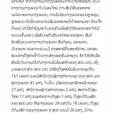
ພັກນໍາພາ ຈົນກ້າວກ້າວມາເຖິງໄລຍະທີ່ມີການນໍາພາຂອງພັກ, ແນວ
ທາງການຕ່າງປະເທດໃນໄລຍະໃໝ່, ການສືບຕໍ່ຜັນຂະຫຍາຍ
ນະໂຍບາຍການຕ່າງປະເທດ, ການພົວພັນຕ່າງປະເທດແບບຫຼາຍຮູບ,
ຫຼາຍແບບ ບົນພື້ນຖານການເສີມຂະຫຍາຍນໍ້າໃຈເອກະລາດ ເປັນເຈົ້າ
ຕົນເອງ ນໍາໃຊ້ກໍາລັງພາຍໃນຂອງຕົນເພື່ອສ້າງໃຫ້ປະເທດຊາດໃຫ້ມີ
ຄວາມເຂັ້ມແຂງ ເພື່ອຮັບປະກັນຜົນປະໂຫຍດຂອງຊາດ; ສືບຕໍ່
ຍຶດໝັ້ນແນວທາງການຕ່າງປະເທດ ສັນຕິພາບ, ເອກະລາດ,
ມິດຕະພາບ ແລະການຮ່ວມມື ຢ່າງສະເໝີຕົ້ນສະເໝີປາຍ, ປະກອບ
ສ່ວນຢ່າງຕັ້ງໜ້າເຂົ້າໃນການສ້າງປະຊາຄົມອາຊຽນ; ຍົກໃຫ້ເຫັນຜົນ
ສໍາເລັດໃນການເປີດກ້ວາງການພົວພັນສາກົນຂອງ ສປປ ລາວ, ເຊິ່ງ
ມາຮອດປະຈຸບັນ ສປປ ລາວ ໄດ້ສ້າງຕັ້ງສາຍພົວພັນການທູດກັບ
151 ປະເທດ ແລະມີສໍານັກງານຜູ້ຕາງໜ້າການທູດ ຂອງ ສປປ ລາວ
ຢູ່ຕ່າງປະເທດ 41 ແຫ່ງ, ໃນນັ້ນ, ມີສະຖານເອກອັກຄະລັດຖະທູດ
27 ແຫ່ງ, ສໍານັກງານຜູ້ຕາງໜ້າຖາວອນ 2 ແຫ່ງ, ສະຖານກົງສູນ
ໃຫຍ່ 11 ແຫ່ງ ແລະຫ້ອງການກົງສູນ 1 ແຫ່ງ, ກົງສູນກິຕິມະສັກ
ຂອງ ສປປ ລາວ ທີ່ຢູ່ຕ່າງປະເທດ 24 ແຫ່ງໃນ 18 ປະເທດ, ກົງສູນ
ກິຕິມະສັກ ຂອງຕ່າງປະເທດ ຢູ່ ສປປ ລາວມີ 20 ແຫ່ງ, ມີດ່ານ