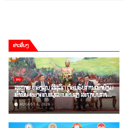
ຂ່າວອື່ນໆ
ຂ່າວ
ສະຫາຍ ທອງລຸນ ສີສຸລິດ ຕ້ອນຮັບການເຂົ້າຢ້ຽມ
ຂຳ່ນັບ ຂອງຄະນະຜູ້ແທນຂັ້ນສູງ ສະຖາບັນການ
ເມືອງແຫ່ງຊາດ ໂຮ່ຈີມິນ ແລະ ສະຖາບັນບັນດິດ
AUGUST 6, 2026
ວິທະຍາສາດສັງຄົມຫວຽດນາມ