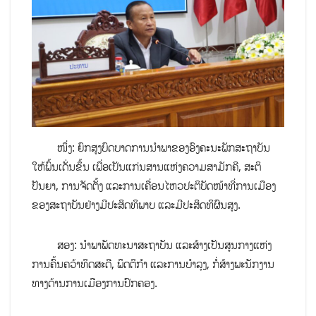
ໜຶ່ງ: ຍົກສູງບົດບາດການນຳພາຂອງອົງຄະນະພັກສະຖາບັນ
ໃຫ້ພົ້ນເດັ່ນຂຶ້ນ ເພື່ອເປັນແກ່ນສານແຫ່ງຄວາມສາມັກຄີ, ສະຕິ
ປັນຍາ, ການຈັດຕັ້ງ ແລະການເຄື່ອນໄຫວປະຕິບັດໜ້າທີ່ການເມືອງ
ຂອງສະຖາບັນຢ່າງມີປະສິດທິພາບ ແລະມີປະສິດທິຜົນສູງ.
ສອງ: ນໍາພາພັດທະນາສະຖາບັນ ແລະສ້າງເປັນສູນກາງແຫ່ງ
ການຄົ້ນຄວ້າທິດສະດີ, ພຶດຕິກຳ ແລະການບຳລຸງ, ກໍ່ສ້າງພະນັກງານ
ທາງດ້ານການເມືອງການປົກຄອງ.