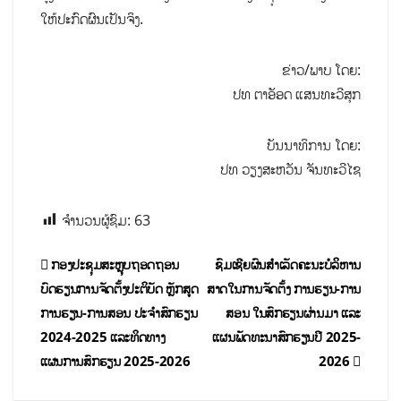
ໃຫ້ປະກົດຜົນເປັນຈິງ.
ຂ່າວ/ພາບ ໂດຍ:
ປທ ຕາອັອດ ແສນທະວີສຸກ
ບັນນາທິການ ໂດຍ:
ປທ ວຽງສະຫວັນ ຈັນທະວີໄຊ
ຈຳນວນຜູ້ຊົມ:
63
ກອງປະຊຸມສະຫຼຸບຖອດຖອນ
ຊົມເຊີຍຜົນສຳເລັດຄະນະບໍລິຫານ
ບົດຮຽນການຈັດຕັ້ງປະຕິບັດ ຫຼັກສູດ
ສາດໃນການຈັດຕັ້ງ ການຮຽນ-ການ
ການຮຽນ-ການສອນ ປະຈຳສົກຮຽນ
ສອນ ໃນສົກຮຽນຜ່ານມາ ແລະ
2024-2025 ແລະທິດທາງ
ແຜນພັດທະນາສົກຮຽນປີ 2025-
ແຜນການສົກຮຽນ 2025-2026
2026