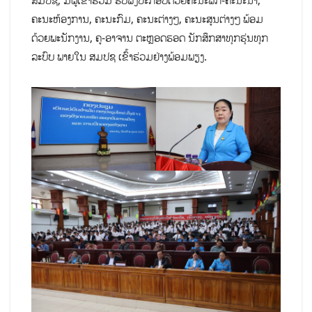
ສມປຊ, ມີຜູ້ເຂົ້າຮ່ວມ ຮັບຟັງປະກອບດ້ວຍຄະນະພັກ-ຄະນະນຳ,
ຄະນະຫ້ອງການ, ຄະນະກົມ, ຄະນະຕ່າງໆ, ຄະນະສູນຕ່າງໆ ພ້ອມ
ດ້ວຍພະນັກງານ, ຄູ-ອາຈານ ຕະຫຼອດຮອດ ນັກສຶກສາທຸກຮຸ່ນທຸກ
ລະບົບ ພາຍໃນ ສມປຊ ເຂົ້າຮ່ວມຢ່າງພ້ອມພຽງ.