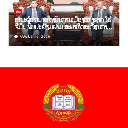
ຂ່າວ
ຄະນະຜູ້ແທນ ສະຖາບັນການເມືອງແຫ່ງຊາດ ໂຮ່
ຈີມິນ ພົບປະ ຢ້ຽມຢາມ ສະພາທິດສະດີສູນກາງ
ພັກ
AUGUST 5, 2026