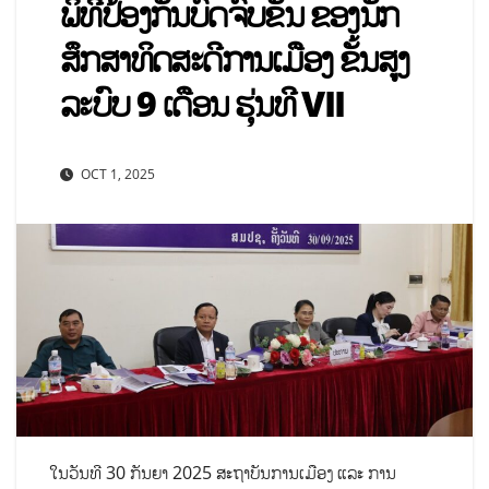
ພິທີປ້ອງກັນບົດຈົບຂັ້ນ ຂອງນັກ
ສຶກສາທິດສະດີການເມືອງ ຂັ້ນສູງ
ລະບົບ 9 ເດືອນ ຮຸ່ນທີ VII
OCT 1, 2025
ໃນວັນທີ 30 ກັນຍາ 2025 ສະຖາບັນການເມືອງ ແລະ ການ