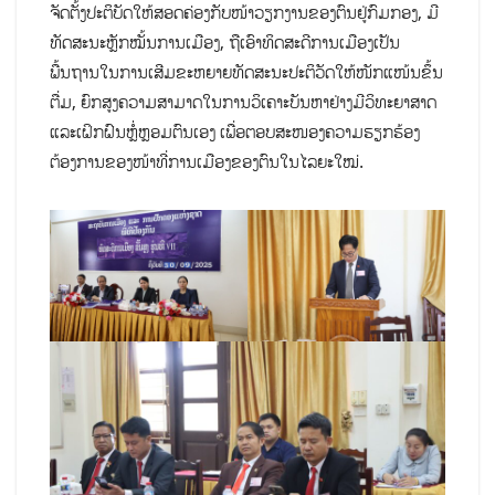
ຈັດຕັ້ງປະຕິບັດໃຫ້ສອດຄ່ອງກັບໜ້າວຽກງານຂອງຕົນຢູ່ກົມກອງ, ມີ
ທັດສະນະຫຼັກໝັ້ນການເມືອງ, ຖືເອົາທິດສະດີການເມືອງເປັນ
ພື້ນຖານໃນການເສີມຂະຫຍາຍທັດສະນະປະຕິວັດໃຫ້ໜັກແໜ້ນຂຶ້ນ
ຕື່ມ, ຍົກສູງຄວາມສາມາດໃນການວິເຄາະບັນຫາຢ່າງມີວິທະຍາສາດ
ແລະເຝິກຝົນຫຼໍ່ຫຼອມຕົນເອງ ເພື່ອຕອບສະໜອງຄວາມຮຽກຮ້ອງ
ຕ້ອງການຂອງໜ້າທີ່ການເມືອງຂອງຕົນໃນໄລຍະໃໝ່.