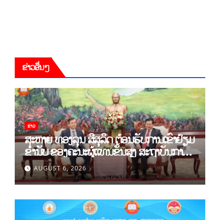
ຂ່າວອື່ນໆ
ຂ່າວ
ສະຫາຍ ທອງລຸນ ສີສຸລິດ ຕ້ອນຮັບການເຂົ້າຢ້ຽມ
ຂຳ່ນັບ ຂອງຄະນະຜູ້ແທນຂັ້ນສູງ ສະຖາບັນການ
ເມືອງແຫ່ງຊາດ ໂຮ່ຈີມິນ ແລະ ສະຖາບັນບັນດິດ
AUGUST 6, 2026
ວິທະຍາສາດສັງຄົມຫວຽດນາມ