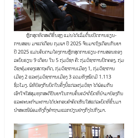
ຫຼັກສູດທິດສະດີຂັ້ນສູງ ແມ່ນໄດ້ເລີ່ມຕົ້ນເປີດການຮຽນ-
ການສອນ ມາແຕ່ເດືອນ ກຸມພາ ປີ 2025 ຈົນມາເຖິງເດືອນກັນຍາ
ປີ 2025 ແມ່ນຄົບຕາມໂຄງການຫຼັກສູດການຮຽນ-ການສອນຂອງ
ລະບົບຮຽນ 9 ເດືອນ ໃນ 5 ກຸ່ມວິຊາ ຄື: ກຸ່ມວິຊາການປົກຄອງ, ກຸ່ມ
ວິຊາຄຸ້ມຄອງເສດຖະກິດ, ກຸ່ມວິຊາການເມືອງ 1, ກຸ່ມວິຊາການ
ເມືອງ 2 ແລະກຸ່ມວິຊາການເມືອງ 3 ລວມທັງໝົດມີ 1.113
ຊົ່ວໂມງ. ພິທີປ້ອງກັນບົດໃນຄັ້ງນີ້ແຕ່ລະກຸ່ມວິຊາ ໄດ້ພ້ອມກັນ
ເອົາໃຈໃສ່ສຸມທຸກສະຕິປັນຍາໃນການຄົ້ນຄວ້າຕໍ່ບົດທີ່ນໍາມາປ້ອງກັນ
ແລະຄະນະກຳມະການໄດ້ປະກອບຄໍາຄິດເຫັນໃສ່ແຕ່ລະບົດທີ່ຂຶ້ນມາ
ນໍາສະເໜີພ້ອມທັງຕັ້ງຄໍາຖາມແລກປ່ຽນຢ່າງກົງໄປກົງມາ.