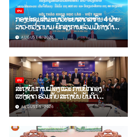
ຂ່າວ
ກອງປະຊຸມສໍາມະນາວິທະຍາສາດສາກົນ 4 ຝ່າຍ
ລາວ-ຫວຽດນາມ ຍົກສູງການຮ່ວມມືທາງດ້ານ
ທິດສະດີ ແລະ ພຶດຕິກໍາ ລາວ-ຫວຽດນາມ ແນໃສ່
AUGUST 6, 2026
ສ້າງເສດຖະກິດເອກະລາດເປັນເຈົ້າຕົນເອງຢ່າງ
ເຂັ້ມແຂງ
ຂ່າວ
ສະຖາບັນການເມືອງ ແລະ ການປົກຄອງ
ແຫ່ງຊາດ ຮ່ວມກັບ ສະຖາບັນ ບັນດິດ
ວິທະຍາສາດສັງຄົມ ຫວຽດນາມ ເຊັນບົດບັນທຶກ
AUGUST 5, 2026
ການຮ່ວມມືທາງດ້ານວິທະຍາສາດ (2026-
2030)