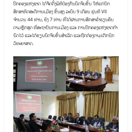
ປົກຄອງແຫ່ງຊາດ ໄດ້ຈັດຕັ້ງພິທີປ້ອງກັນບົດຈົບຂັ້ນ ໃຫ້ແກ່ນັກ
ສຶກສາທິດສະດີການເມືອງ ຂັ້ນສູງ ລະບົບ 9 ເດືອນ ຮຸ່ນທີ VII
ຈຳນວນ 44 ທ່ານ, ຍິງ 7 ທ່ານ ທີ່ໄດ້ຜ່ານການສຶກສາຮໍ່າຮຽນຄົບ
ຕາມຫຼັກສູດ ທີ່ສະຖາບັນການເມືອງ ແລະ ການປົກຄອງແຫ່ງຊາດກໍາ
ນົດໄວ້ ແລະໄດ້ຂຽນບົດຈົບຂັ້ນສໍາເລັດ ແລະຖືກຕ້ອງຕາມເຕັກນິກ
ວິທະຍາສາດ.