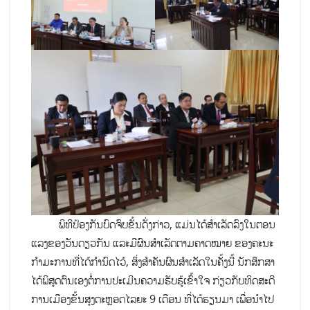
ພິທີປ້ອງກັນບົດຈົບຂັ້ນດັ່ງກ່າວ, ແມ່ນໄດ້ສຳເລັດລົງໃນຕອນ
ແລງຂອງວັນດຽວກັນ ແລະມີຜົນສຳເລັດຕາມຄາດໝາຍ ຂອງຄະນະ
ກຳມະການທີ່ໄດ້ກໍານົດໄວ້, ສິ່ງສໍາຄັນຜົນສຳເລັດໃນຄັ້ງນີ້ ນັກສຶກສາ
ໄດ້ພິສູດຕົນເອງຕໍ່ການປະເມີນຄວາມຮັບຮູ້ເຂົ້າໃຈ ກ່ຽວກັບທິດສະດີ
ການເມືອງຂັ້ນສູງຕະຫຼອດໄລຍະ 9 ເດືອນ ທີ່ໄດ້ຮຽນມາ ເພື່ອນຳໄປ