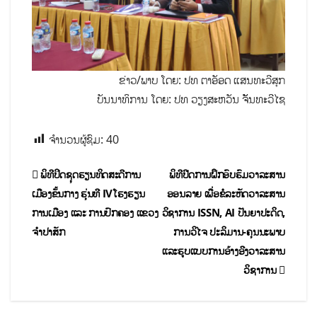
ຂ່າວ/ພາບ ໂດຍ: ປທ ຕາອັອດ ແສນທະວີສຸກ
ບັນນາທິການ ໂດຍ: ປທ ວຽງສະຫວັນ ຈັັນທະວີໄຊ
ຈຳນວນຜູ້ຊົມ:
40
ພິທີປິດຊຸດຮຽນທິດສະດີການ
ພິທີປີດການຝຶກອົບຮົມວາລະສານ
ເມືອງຂັ້ນກາງ ຮຸ່ນທີ IVໂຮງຮຽນ
ອອນລາຍ ເພື່ອຂໍລະຫັດວາລະສານ
ການເມືອງ ແລະ ການປົກຄອງ ແຂວງ
ວິຊາການ ISSN, AI ປັນຍາປະດິດ,
ຈຳປາສັກ
ການວິໄຈ ປະລິມານ-ຄຸນນະພາບ
ແລະຮູບແບບການອ້າງອີງວາລະສານ
ວິຊາການ