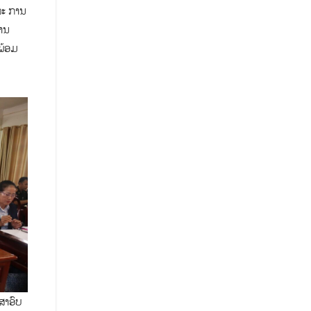
ະ​ ການ​
ທານ
ພ້ອມ​
າ​ອົບ​