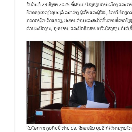
ໃນ​ວັນ​ທີ 29 ສີງ​ຫາ 2025 ທີ່ຜ່ານມາໂຮງ​ຮຽນການ​ເມືອງ ​ແລະ​ ການ​ປົ
ປົກ​ຄອງແຂວງໄຊ​ຍະ​ບູ​ລີ ລະ​ຫວ່າງ ຜູ້​ເກົ່າ ແລະຜູ້​ໃໝ່, ​ໂດຍ​ໃຫ້​ກຽດ​
ກວດ​ກາ​ພັກ​-ລັດແຂວງ, ປະ​ທານ​ຕ້ານ ແລະສະ​ກັດ​ກັ້ນ​ການ​ສໍ້​ລາດ​ບັງ​ຫຼວ
ດ້ວຍ​ພະ​ນັກ​ງານ​, ຄູ-​ອາ​ຈານ ແລະ​ນັກ​ສືກ​ສາພາຍໃນໂຮງ​ຮຽນ​ກໍ່​ໄດ້​ເຂ
ໃນ​ໂອ​ກາດ​ດຽວກັນ​ນີ້ ​ທ່ານ ປອ. ສີ​ສອນ​ພັນ ​ບຸນ​ສີ ກໍ່​ໄດ້​ລາຍງ​ານ​ໂດຍ