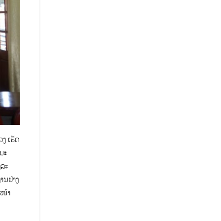
ວງ ​ເຮັດ
​ນະ
ລະ​
ານ​ຢ່າງ​
​ໜ້າ​