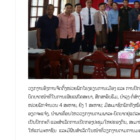
ວຽກ​ງານ​ອົງ​ການ​ຈັດ​ຕັ້ງ​ໜ່ວຍ​ພັກ​ໂຮງ​ຮຽນ​ການ​ເມືອງ ແລະ ການ​ປົກ​ຄອ
ບົດ​ບາດ​ໜ້າ​ທີ່​ໃນ​ການ​ເຜີຍ​ແຜ່​ໂຄ​ສະ​ນາ, ສືກ​ສາ​ອົບ​ຮົມ, ບຳ​ລຸງ​-ກໍ
ໜ່ວຍພັກຈຳ​ນວນ 4 ສະຫາຍ, ຍີງ 1 ສະ​ຫາຍ; ມີ​ສະ​ມາ​ຊິກ​ພັກທັງ​ໝົດ 2
ອຽດ​ຈະ​ແຈ້ງ, ​ນຳ​ພາ​ເຄື່ອນ​ໄຫວ​ວຽກ​ງານຕາມ​ພາ​ລະ-​ບົດ​ບາດ​ຢູ່​ແຕ່​ລະ​
ເປັນ​ປົກ​ກະ​ຕິ ແລະ​ສຳ​ເລັດ​ການ​ເປີດກອງ​ປະ​ຊຸ​ມ​ໃຫຍ່​ຂອງ​ຕົນ, ສະ​ມາ​ຊີກ
ໃຫ້​ແກ່​ມະ​ຫາ​ຊົນ ແລະມີ​ຜົນ​ສຳ​ເລັດ​ໃນ​ໜ້າ​ທີ​່ວຽກ​ງານ​ຕາມ​ກາ