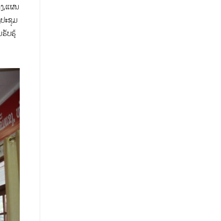
ທາງ,ແຜນ​
​ປະ​ຊຸມ
ັບ​ຮູ້​