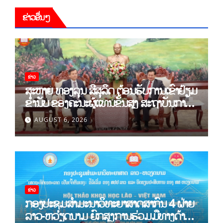
ຂ່າວອື່ນໆ
ຂ່າວ
ສະຫາຍ ທອງລຸນ ສີສຸລິດ ຕ້ອນຮັບການເຂົ້າຢ້ຽມ
ຂຳ່ນັບ ຂອງຄະນະຜູ້ແທນຂັ້ນສູງ ສະຖາບັນການ
ເມືອງແຫ່ງຊາດ ໂຮ່ຈີມິນ ແລະ ສະຖາບັນບັນດິດ
AUGUST 6, 2026
ວິທະຍາສາດສັງຄົມຫວຽດນາມ
ຂ່າວ
ກອງປະຊຸມສໍາມະນາວິທະຍາສາດສາກົນ 4 ຝ່າຍ
ລາວ-ຫວຽດນາມ ຍົກສູງການຮ່ວມມືທາງດ້ານ