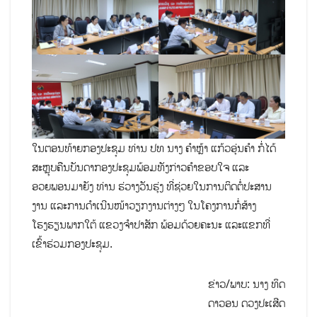
ໃນຕອນທ້າຍກອງປະຊຸມ ທ່ານ ປທ ນາງ ຄໍາຫຼ້າ ແກ້ວອຸ່ນຄໍາ ກໍ່ໄດ້
ສະຫຼຸບຄືນບັນດາກອງປະຊຸມພ້ອມທັງກ່າວຄໍາຂອບໃຈ ແລະ
ອວຍພອນມາຍັງ ທ່ານ ຮ່ວາງວັນຮຸ່ງ ທີ່ຊ່ວຍໃນການຕິດຕໍ່ປະສານ
ງານ ແລະການດໍາເນີນໜ້າວຽກງານຕ່າງໆ ໃນໂຄງການກໍ່ສ້າງ
ໂຮງຮຽນພາກໃຕ້ ແຂວງຈໍາປາສັກ ພ້ອມດ້ວຍຄະນະ ແລະແຂກທີ່
ເຂົ້າຮ່ວມກອງປະຊຸມ.
ຂ່າວ/ພາບ: ນາງ ທິດ
ດາວອນ ດວງປະເສີດ