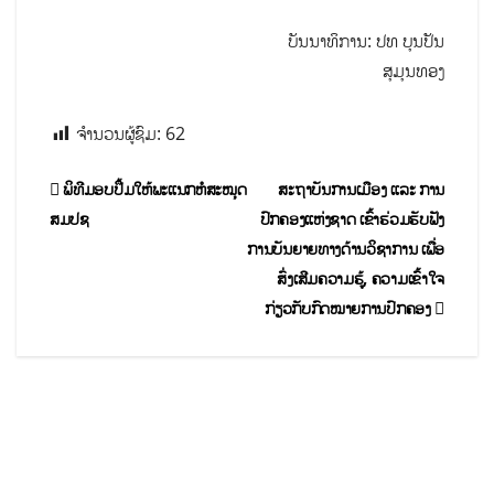
ບັນນາທິການ: ປທ ບຸນປັນ
ສຸມຸນທອງ
ຈຳນວນຜູ້ຊົມ:
62
ພິທີມອບປຶ້ມໃຫ້ພະແນກຫໍສະໝຸດ
ສະຖາບັນການເມືອງ ແລະ ການ
ສມປຊ
ປົກຄອງແຫ່ງຊາດ ເຂົ້າຮ່ວມຮັບຟັງ
ການບັນຍາຍທາງດ້ານວິຊາການ ເພື່ອ
ສົ່ງເສີມຄວາມຮູ້, ຄວາມເຂົ້າໃຈ
ກ່ຽວກັບກົດໝາຍການປົກຄອງ