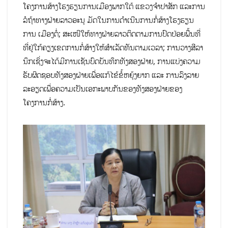
ໂຄງການສ້າງໂຮງຮຽນການເມືອງພາກໃຕ້ ແຂວງຈໍາປາສັກ ແລະການ
ລໍຖ້າທາງຝ່າຍລາວອະນຸ ມັດໃນການດໍາເນີນການກໍ່ສ້າງໂຮງຮຽນ
ການ ເມືອງຕໍ່; ສະເໜີໃຫ້ທາງຝ່າຍລາວຕິດຕາມການປົດປ່ອຍພື້ນທີ່
ທີ່ຢູ່ໃກ້ຄຽງເຂດການກໍ່ສ້າງໃຫ້ສໍາເລັດທັນຕາມເວລາ; ການວາງສີລາ
ນຶກເຊິ່ງຈະໄດ້ມີການເຊັນບົດບັນທຶກທັງສອງຝ່າຍ, ການແບ່ງຄວາມ
ຮັບຜິດຊອບທັງສອງຝ່າຍເພື່ອແກ້ໄຂ້ຂໍ້ຫຍຸ້ງຍາກ ແລະ ການລົງລາຍ
ລະອຽດເພື່ອຄວາມເປັນເອກະພາບກັນຂອງທັງສອງຝ່າຍຂອງ
ໂຄງການກໍ່ສ້າງ.