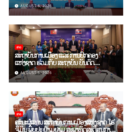
ທິດສະດີ ແລະ ພຶດຕິກໍາ ລາວ-ຫວຽດນາມ ແນໃສ່
AUGUST 6, 2026
ສ້າງເສດຖະກິດເອກະລາດເປັນເຈົ້າຕົນເອງຢ່າງ
ເຂັ້ມແຂງ
ຂ່າວ
ສະຖາບັນການເມືອງ ແລະ ການປົກຄອງ
ແຫ່ງຊາດ ຮ່ວມກັບ ສະຖາບັນ ບັນດິດ
ວິທະຍາສາດສັງຄົມ ຫວຽດນາມ ເຊັນບົດບັນທຶກ
AUGUST 5, 2026
ການຮ່ວມມືທາງດ້ານວິທະຍາສາດ (2026-
2030)
ຂ່າວ
ຄະນະຜູ້ແທນ ສະຖາບັນການເມືອງແຫ່ງຊາດ ໂຮ່
ຈີມິນ ພົບປະ ຢ້ຽມຢາມ ສະພາທິດສະດີສູນກາງ