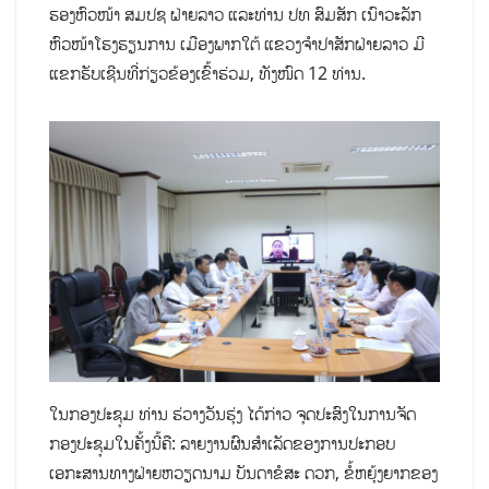
ຮອງຫົວໜ້າ ສມປຊ ຝ່າຍລາວ ແລະທ່ານ ປທ ສົມສັກ ເນົາວະລັກ
ຫົວໜ້າໂຮງຮຽນການ ເມືອງພາກໃຕ້ ແຂວງຈໍາປາສັກຝ່າຍລາວ ມີ
ແຂກຮັບເຊີນທີ່ກ່ຽວຂ້ອງເຂົ້າຮ່ວມ, ທັງໜົດ 12 ທ່ານ.
ໃນກອງປະຊຸມ ທ່ານ ຮ່ວາງວັນຮຸ່ງ ໄດ້ກ່າວ ຈຸດປະສົງໃນການຈັດ
ກອງປະຊຸມໃນຄັ້ງນີ້ຄື: ລາຍງານຜົນສໍາເລັດຂອງການປະກອບ
ເອກະສານທາງຝ່າຍຫວຽດນາມ ບັນດາຂໍສະ ດວກ, ຂໍ້ຫຍຸ້ງຍາກຂອງ