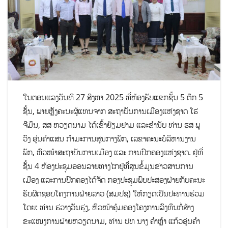
ໃນຕອນແລງວັນທີ 27 ສິງຫາ 2025 ທີ່ຫ້ອງຮັບແຂກຊັ້ນ 5 ຕຶກ 5
ຊັ້ນ, ພາຍຫຼັງຄະນະຜູ້ແທນຈາກ ສະຖາບັນການເມືອງແຫ່ງຊາດ ໂຮ່
ຈີມິນ, ສສ ຫວຽດນາມ ໄດ້ເຂົ້າຢ້ຽມຢາມ ແລະຂໍານັບ ທ່ານ ຮສ ພູ
ວົງ ອຸ່ນຄໍາແສນ ກໍາມະການສູນກາງພັກ, ເລຂາຄະນະບໍລິຫານງານ
ພັກ, ຫົວໜ້າສະຖາບັນການເມືອງ ແລະ ການປົກຄອງແຫ່ງຊາດ. ຢູ່ທີ່
ຊັ້ນ 4 ຫ້ອງປະຊຸມອອນລາຍທາງໄກຢູ່ທີ່ສູນຂໍ້ມູນຂ່າວສານການ
ເມືອງ ແລະການປົກຄອງໄດ້ຈັດ ກອງປະຊຸມພົບປະສອງຝ່າຍກັບຄະນະ
ຮັບຜິດຊອບໂຄງການຝ່າຍລາວ (ສມປຊ) ໃຫ້ກຽດເປັນປະທານຮ່ວມ
ໂດຍ: ທ່ານ ຮ່ວາງວັນຮຸ່ງ, ຫົວໜ້າຄຸ້ມຄອງໂຄງການລົງທຶນກໍ່ສ້າງ
ຂະແໜງການຝ່າຍຫວຽດນາມ, ທ່ານ ປທ ນາງ ຄໍາຫຼ້າ ແກ້ວອຸ່ນຄໍາ