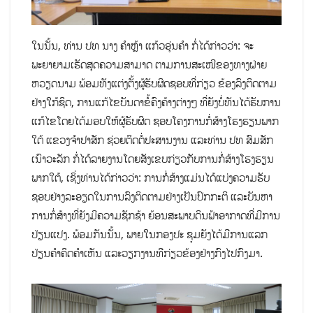
ໃນນັ້ນ, ທ່ານ ປທ ນາງ ຄໍາຫຼ້າ ແກ້ວອຸ່ນຄໍາ ກໍ່ໄດ້ກ່າວວ່າ: ຈະ
ພະຍາຍາມເຮັດສຸດຄວາມສາມາດ ຕາມການສະເໜີຂອງທາງຝ່າຍ
ຫວຽດນາມ ພ້ອມທັງແຕ່ງຕັ້ງຜູ້ຮັບຜິດຊອບທີ່ກ່ຽວ ຂ້ອງລົງຕິດຕາມ
ຢ່າງໃກ້ຊິດ, ການແກ້ໄຂບັນດາຂໍ້ຄົງຄ້າງຕ່າງໆ ທີ່ຍັງບໍ່ທັນໄດ້ຮັບການ
ແກ້ໄຂໂດຍໄດ້ມອບໃຫ້ຜູ້ຮັບຜິດ ຊອບໂຄງການກໍ່ສ້າງໂຮງຮຽນພາກ
ໃຕ້ ແຂວງຈໍາປາສັກ ຊ່ວຍຕິດຕໍ່ປະສານງານ ແລະທ່ານ ປທ ສົມສັກ
ເນົາວະລັກ ກໍ່ໄດ້ລາຍງານໂດຍສັງເຂບກ່ຽວກັບການກໍ່ສ້າງໂຮງຮຽນ
ພາກໃຕ້, ເຊິ່ງທ່ານໄດ້ກ່າວວ່າ: ການກໍ່ສ້າງແມ່ນໄດ້ແບ່ງຄວາມຮັບ
ຊອບຢ່າງລະອຽດໃນການລົງຕິດຕາມຢ່າງເປັນປົກກະຕິ ແລະບັນຫາ
ການກໍ່ສ້າງທີ່ຍັງມີຄວາມຊັກຊ້າ ຍ້ອນສະພາບດິນຟ້າອາກາດທີ່ມີການ
ປ່ຽນແປງ. ພ້ອມກັນນັ້ນ, ພາຍໃນກອງປະ ຊຸມຍັງໄດ້ມີການແລກ
ປ່ຽນຄໍາຄິດຄໍາເຫັນ ແລະວຽກງານທີກ່ຽວຂ້ອງຢ່າງກົງໄປກົງມາ.