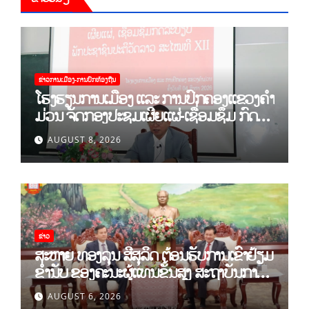
ຂ່າວການເມືອງ-ການປົກທ້ອງຖີນ
ໂຮງຮຽນການເມືອງ ແລະ ການປົກຄອງແຂວງຄຳ
ມ່ວນ ຈັດກອງປະຊຸມເຜີຍແຜ່-ເຊື່ອມຊຶມ ກົດ
ລະບຽບ ຂອງພັກປະຊາຊົນປະຕິວັດລາວ ສະໄໝ
AUGUST 8, 2026
ທີ XII.
ຂ່າວ
ສະຫາຍ ທອງລຸນ ສີສຸລິດ ຕ້ອນຮັບການເຂົ້າຢ້ຽມ
ຂຳ່ນັບ ຂອງຄະນະຜູ້ແທນຂັ້ນສູງ ສະຖາບັນການ
ເມືອງແຫ່ງຊາດ ໂຮ່ຈີມິນ ແລະ ສະຖາບັນບັນດິດ
AUGUST 6, 2026
ວິທະຍາສາດສັງຄົມຫວຽດນາມ