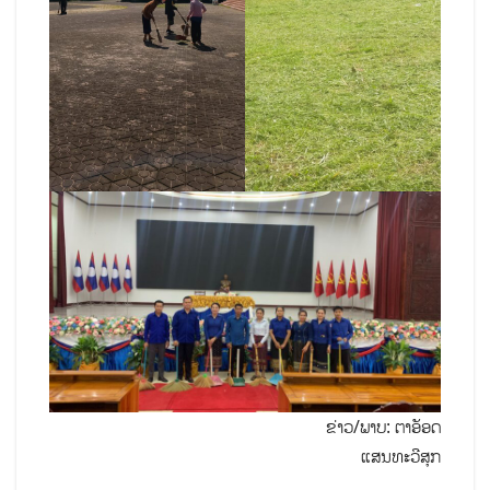
ຂ່າວ/ພາບ: ຕາອັອດ
ແສນທະວີສຸກ