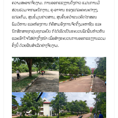
ຄວາມສະອາດຈົບງາມ. ການອອກແຮງງານດັ່ງກ່າວ ແມ່ນການມີ
ສ່ວນຮ່ວມຈາກພະນັກງານ, ຄູ-ອາຈານ ຂອງແຕ່ລະຄະນະຕ່າງໆ,
ແຕ່ລະກົມ, ສູນຂໍ້ມູນຂ່າວສານ, ສູນຄົ້ນຄວ້າແນວຄິດໄກສອນ
ພົມວິຫານ ແລະຫ້ອງການ ກໍຄືສາມອົງການຈັດຕັ້ງມະຫາຊົນ ແລະ
ນັກສຶກສາທຸກຮຸ່ນທຸກລະບົບ ກໍໄດ້ເຮັດເປັນຂະບວນຟົດຟື້ນຫ້າວຫັນ
ແລະເອົາໃຈໃສ່ຢ່າງຕັ້ງໜ້າ ເພື່ອສ້າງຂະບວນການອອກແຮງງານລວມ
ຄັ້ງນີ້ ດ້ວຍຜົນສໍາເລັດຢ່າງຈົບງາມ.