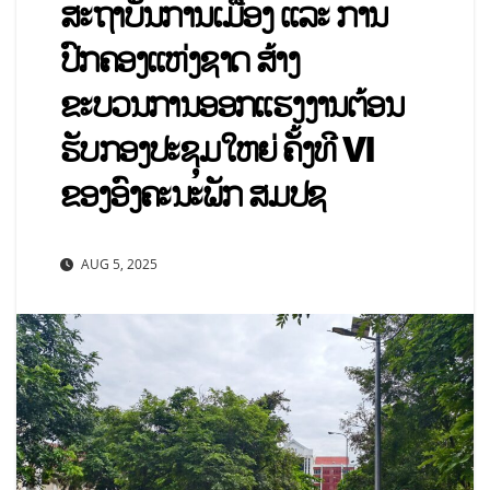
ສະຖາບັນການເມືອງ ແລະ ການ
ປົກຄອງແຫ່ງຊາດ ສ້າງ
ຂະບວນການອອກແຮງງານຕ້ອນ
ຮັບກອງປະຊຸມໃຫຍ່ ຄັ້ງທີ VI
ຂອງອົງຄະນະພັກ ສມປຊ
AUG 5, 2025