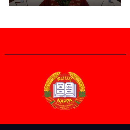
ການຮ່ວມມືທາງດ້ານວິທະຍາສາດ (2026-
2030)