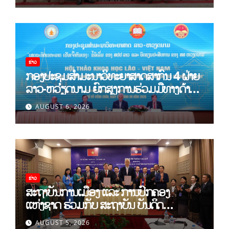
ຂ່າວ
ກອງປະຊຸມສໍາມະນາວິທະຍາສາດສາກົນ 4 ຝ່າຍ
ລາວ-ຫວຽດນາມ ຍົກສູງການຮ່ວມມືທາງດ້ານ
ທິດສະດີ ແລະ ພຶດຕິກໍາ ລາວ-ຫວຽດນາມ ແນໃສ່
AUGUST 6, 2026
ສ້າງເສດຖະກິດເອກະລາດເປັນເຈົ້າຕົນເອງຢ່າງ
ເຂັ້ມແຂງ
ຂ່າວ
ສະຖາບັນການເມືອງ ແລະ ການປົກຄອງ
ແຫ່ງຊາດ ຮ່ວມກັບ ສະຖາບັນ ບັນດິດ
ວິທະຍາສາດສັງຄົມ ຫວຽດນາມ ເຊັນບົດບັນທຶກ
AUGUST 5, 2026