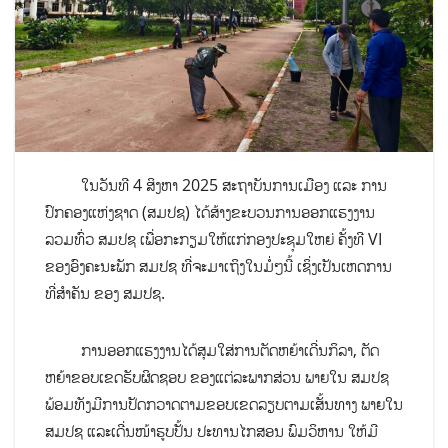
ໃນວັນທີ 4 ສິງຫາ 2025 ສະຖາບັນການເມືອງ ແລະ ການ
ປົກຄອງແຫ່ງຊາດ (ສມປຊ) ໄດ້ສ້າງຂະບວນການອອກແຮງງານ
ລວມທົ່ວ ສມປຊ ເພື່ອກະກຽມໃຫ້ແກ່ກອງປະຊຸມໃຫຍ່ ຄັ້ງທີ VI
ຂອງອົງຄະນະພັກ ສມປຊ ທີ່ຈະມາເຖິງໃນມໍ່ໆນີ້ ເຊິ່ງເປັນເຫດການ
ທີ່ສຳຄັນ ຂອງ ສມປຊ.
ການ​ອອກແຮງ​ງານ​ໄດ້ສຸມ​ໃສ່​ການຕັດຫຍ້າເດີ່ນກິລາ, ຕັດ
ຫຍ້າຂອບເຂດຮັບຜິດຊອບ ຂອງແຕ່ລະພາກສ່ວນ ພາຍໃນ ສມປຊ
ພ້ອມທັງມີການປັດກວາດຕາມຂອບເຂດລຽບຕາມເສັ້ນທາງ ພາຍໃນ
ສມປຊ ແລະເດີ່ນໜ້າຮູບປັ້ນ ປະທານໄກສອນ ພົມວິຫານ ໃຫ້ມີ