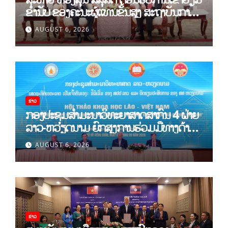
ຂຳ່ນັບ ຂອງຄະນະຜູ້ແທນຂັ້ນສູງ ສະຖາບັນການ
ເມືອງແຫ່ງຊາດ ໂຮ່ຈີມິນ ແລະ ສະຖາບັນບັນດິດ
AUGUST 6, 2026
ວິທະຍາສາດສັງຄົມຫວຽດນາມ
ຂ່າວ
ກອງປະຊຸມສໍາມະນາວິທະຍາສາດສາກົນ 4 ຝ່າຍ
ລາວ-ຫວຽດນາມ ຍົກສູງການຮ່ວມມືທາງດ້ານ
ທິດສະດີ ແລະ ພຶດຕິກໍາ ລາວ-ຫວຽດນາມ ແນໃສ່
AUGUST 6, 2026
ສ້າງເສດຖະກິດເອກະລາດເປັນເຈົ້າຕົນເອງຢ່າງ
ເຂັ້ມແຂງ
ຂ່າວ