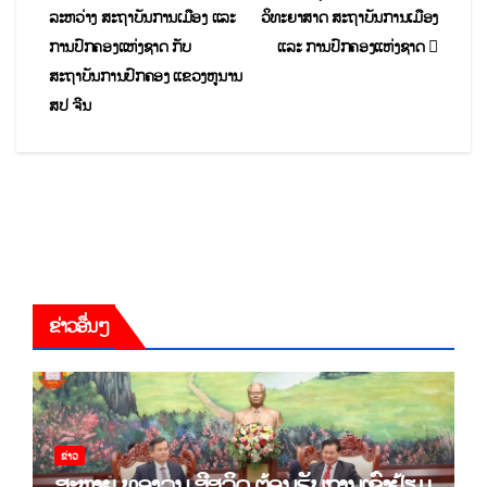
ລະຫວ່າງ ສະຖາບັນການເມືອງ ແລະ
ວິທະຍາສາດ ສະຖາບັນການເມືອງ
ການປົກຄອງແຫ່ງຊາດ ກັບ
ແລະ ການປົກຄອງແຫ່ງຊາດ
ສະຖາບັນການປົກຄອງ ແຂວງຫູນານ
ສປ ຈີນ
ຂ່າວອື່ນໆ
ຂ່າວ
ສະຫາຍ ທອງລຸນ ສີສຸລິດ ຕ້ອນຮັບການເຂົ້າຢ້ຽມ