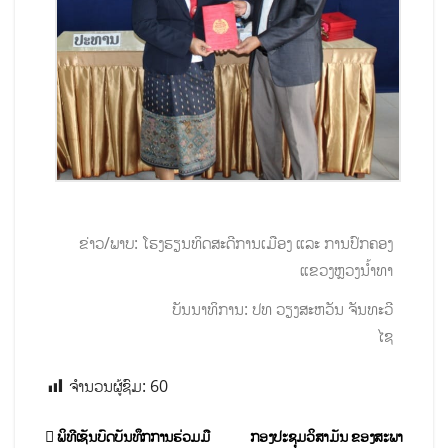
ຂ່າວ/ພາບ: ໂຮງຮຽນທິດສະດີການເມືອງ ແລະ ການປົກຄອງ
ແຂວງຫຼວງນໍ້າທາ
ບັນນາທິການ: ປທ ວຽງສະຫວັນ ຈັນທະວີ
ໄຊ
ຈຳນວນຜູ້ຊົມ:
60
ພິທີເຊັນບົດບັນທຶກການຮ່ວມມື
ກອງປະຊຸມວິສາມັນ ຂອງສະພາ