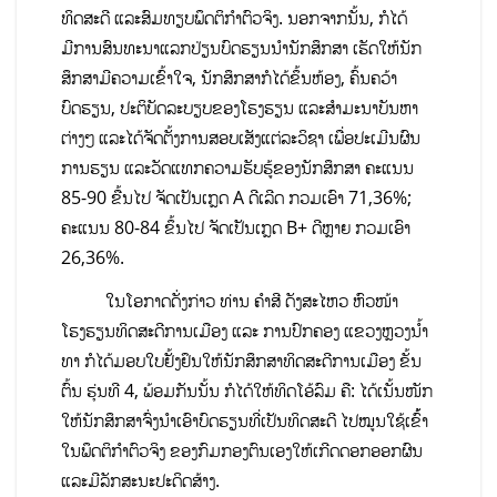
ທິດສະດີ ແລະສົມທຽບພຶດຕິກຳຕົວຈິງ. ນອກຈາກນັ້ນ, ກໍໄດ້
ມີການສົນທະນາແລກປ່ຽນບົດຮຽນນໍານັກສຶກສາ ເຮັດໃຫ້ນັກ
ສຶກສາມີຄວາມເຂົ້າໃຈ, ນັກສຶກສາກໍໄດ້ຂຶ້ນຫ້ອງ, ຄົ້ນຄວ້າ
ບົດຮຽນ, ປະຕິບັດລະບຽບຂອງໂຮງຮຽນ ແລະສຳມະນາບັນຫາ
ຕ່າງໆ ແລະໄດ້ຈັດຕັ້ງການສອບເສັງແຕ່ລະວິຊາ ເພື່ອປະເມີນຜົນ
ການຮຽນ ແລະວັດແທກຄວາມຮັບຮູ້ຂອງນັກສຶກສາ ຄະແນນ
85-90 ຂື້ນໄປ ຈັດເປັນເກຼດ A ດີເລີດ ກວມເອົາ 71,36%;
ຄະແນນ 80-84 ຂຶ້ນໄປ ຈັດເປັນເກຼດ B+ ດີຫຼາຍ ກວມເອົາ
26,36%.
ໃນໂອກາດດັ່ງກ່າວ ທ່ານ ຄໍາສີ ດັງສະໄຫວ ຫົວໜ້າ
ໂຮງຮຽນທິດສະດີການເມືອງ ແລະ ການປົກຄອງ ແຂວງຫຼວງນໍ້າ
ທາ ກໍໄດ້ມອບໃບຢັ້ງຢຶນໃຫ້ນັກສຶກສາທິດສະດີການເມືອງ ຂັ້ນ
ຕົ້ນ ຮຸ່ນທີ 4, ພ້ອມກັນນັ້ນ ກໍໄດ້ໃຫ້ທິດໂອ້ລົມ ຄື: ໄດ້ເນັ້ນໜັກ
ໃຫ້ນັກສຶກສາຈົ່ງນໍາເອົາບົດຮຽນທີ່ເປັນທິດສະດີ ໄປໝູນໃຊ້ເຂົ້້າ
ໃນພຶດຕິກໍາຕົວຈິງ ຂອງກົມກອງຕົນເອງໃຫ້ເກີດດອກອອກຜົນ
ແລະມີລັກສະນະປະດິດສ້າງ.