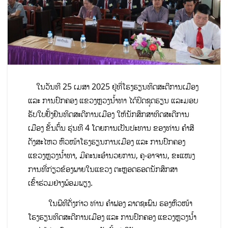
ໃນວັນທີ 25 ເມສາ 2025 ຢູ່ທີ່ໂຮງຮຽນທິດສະດີການເມືອງ
ແລະ ການປົກຄອງ ແຂວງຫຼວງນໍ້າທາ ໄດ້ປິດຊຸດຮຽນ ແລະມອບ
ຮັບໃບຢັ້ງຢຶນທິດສະດີການເມືອງ ໃຫ້ນັກສຶກສາທິດສະດີການ
ເມືອງ ຂັ້ນຕົ້ນ ຮຸ່ນທີ 4 ໂດຍການເປັນປະທານ ຂອງທ່ານ ຄໍາສີ
ດັງສະໄຫວ ຫົວໜ້າໂຮງຮຽນການເມືອງ ແລະ ການປົກຄອງ
ແຂວງຫຼວງນໍ້າທາ, ມີຄະນະອໍານວຍການ, ຄູ-ອາຈານ, ຂະແໜງ
ການທີ່ກ່ຽວຂ້ອງພາຍໃນແຂວງ ຕະຫຼອດຮອດນັກສຶກສາ
ເຂົ້າຮ່ວມຢ່າງພ້ອມພຽງ.
ໃນພີທີດັ່ງກ່າວ ທ່ານ ຄໍາຟອງ ລາດຊະພົນ ຮອງຫົວໜ້າ
ໂຮງຮຽນທິດສະດີການເມືອງ ແລະ ການປົກຄອງ ແຂວງຫຼວງນໍ້າ