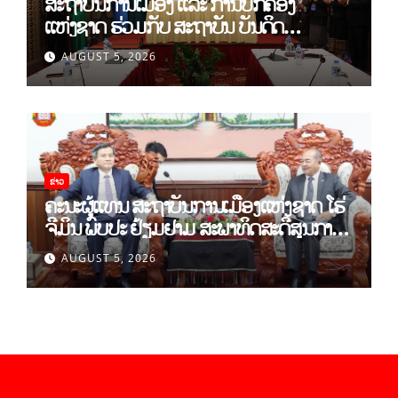
ສະຖາບັນການເມືອງ ແລະ ການປົກຄອງ
ແຫ່ງຊາດ ຮ່ວມກັບ ສະຖາບັນ ບັນດິດ
ວິທະຍາສາດສັງຄົມ ຫວຽດນາມ ເຊັນບົດບັນທຶກ
AUGUST 5, 2026
ການຮ່ວມມືທາງດ້ານວິທະຍາສາດ (2026-
2030)
ຂ່າວ
ຄະນະຜູ້ແທນ ສະຖາບັນການເມືອງແຫ່ງຊາດ ໂຮ່
ຈີມິນ ພົບປະ ຢ້ຽມຢາມ ສະພາທິດສະດີສູນກາງ
ພັກ
AUGUST 5, 2026