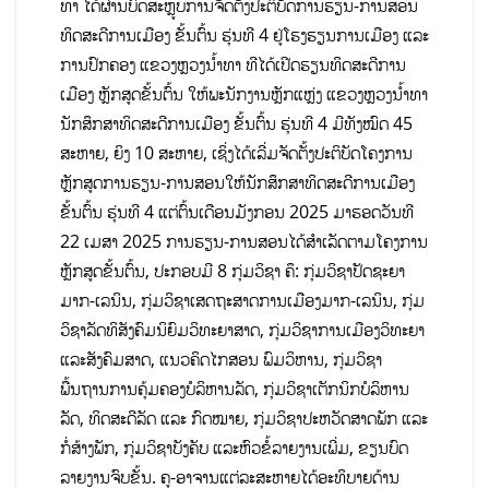
ທາ ໄດ້ຜ່ານບົດສະຫຼູບການຈັດຕັ້ງປະຕິບັດການຮຽນ-ການສອນ
ທິດສະດີການເມືອງ ຂັ້ນຕົ້ນ ຮຸ່ນທີ 4 ຢູ່ໂຮງຮຽນການເມືອງ ແລະ
ການປົກຄອງ ແຂວງຫຼວງນໍ້າທາ ທີໄດ້ເປີດຮຽນທິດສະດີການ
ເມືອງ ຫຼັກສູດຂັ້ນຕົ້ນ ໃຫ້ພະນັກງານຫຼັກແຫຼ່ງ ແຂວງຫຼວງນໍ້າທາ
ນັກສຶກສາທິດສະດີການເມືອງ ຂັ້ນຕົ້ນ ຮຸ່ນທີ 4 ມີທັງໝົດ 45
ສະຫາຍ, ຍິງ 10 ສະຫາຍ, ເຊິ່ງໄດ້ເລີ່ມຈັດຕັ້ງປະຕິບັດໂຄງການ
ຫຼັກສູດການຮຽນ-ການສອນໃຫ້ນັກສຶກສາທິດສະດີການເມືອງ
ຂັ້ນຕົ້ນ ຮຸ່ນທີ 4 ແຕ່ຕົ້ນເດືອນມັງກອນ 2025 ມາຮອດວັນທີ
22 ເມສາ 2025 ການຮຽນ-ການສອນໄດ້ສໍາເລັດຕາມໂຄງການ
ຫຼັກສູດຂັ້ນຕົ້ນ, ປະກອບມີ 8 ກຸ່ມວິຊາ ຄຶ: ກຸ່ມວິຊາປັດຊະຍາ
ມາກ-ເລນິນ, ກຸ່ມວິຊາເສດຖະສາດການເມືອງມາກ-ເລນິນ, ກຸ່ມ
ວິຊາລັດທິສັງຄົມນິຍົມວິທະຍາສາດ, ກຸ່ມວິຊາການເມືອງວິທະຍາ
ແລະສັງຄົມສາດ, ແນວຄິດໄກສອນ ພົມວິຫານ, ກຸ່ມວິຊາ
ພື້ນຖານການຄຸ້ມຄອງບໍລິຫານລັດ, ກຸ່ມວິຊາເຕັກນິກບໍລິຫານ
ລັດ, ທິດສະດີລັດ ແລະ ກົດໝາຍ, ກຸ່ມວິຊາປະຫວັດສາດພັກ ແລະ
ກໍ່ສ້າງພັກ, ກຸ່ມວິຊາບັງຄັບ ແລະຫົວຂໍ້ລາຍງານເພີ່ມ, ຂຽນບົດ
ລາຍງານຈົບຂັ້ນ. ຄູ-ອາຈານແຕ່ລະສະຫາຍໄດ້ອະທິບາຍດ້ານ