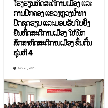
ໂຮງຮຽນທິດສະດີການເມືອງ ແລະ
ການປົກຄອງ ແຂວງຫຼວງນໍ້າທາ
ປິດຊຸດຮຽນ ແລະມອບຮັບໃບຢັ້ງ
ຢຶນທິດສະດີການເມືອງ ໃຫ້ນັກ
ສຶກສາທິດສະດີການເມືອງ ຂັ້ນຕົ້ນ
ຮຸ່ນທີ 4
APR 26, 2025