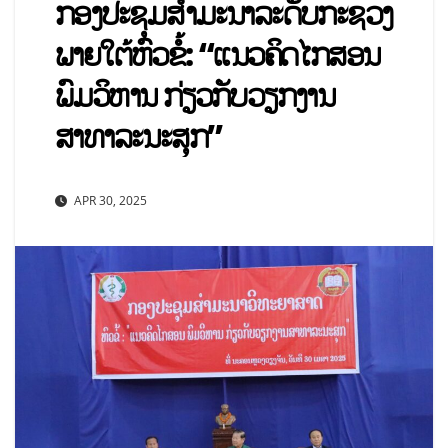
ກອງປະຊຸມສຳມະນາລະດັບກະຊວງ
ພາຍໃຕ້ຫົວຂໍ້: “ແນວຄິດໄກສອນ
ພົມວິຫານ ກ່ຽວກັບວຽກງານ
ສາທາລະນະສຸກ”
APR 30, 2025