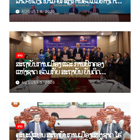
ລາວ-ຫວຽດນາມ ຍົກສູງການຮ່ວມມືທາງດ້ານ
ທິດສະດີ ແລະ ພຶດຕິກໍາ ລາວ-ຫວຽດນາມ ແນໃສ່
AUGUST 6, 2026
ສ້າງເສດຖະກິດເອກະລາດເປັນເຈົ້າຕົນເອງຢ່າງ
ເຂັ້ມແຂງ
ຂ່າວ
ສະຖາບັນການເມືອງ ແລະ ການປົກຄອງ
ແຫ່ງຊາດ ຮ່ວມກັບ ສະຖາບັນ ບັນດິດ
ວິທະຍາສາດສັງຄົມ ຫວຽດນາມ ເຊັນບົດບັນທຶກ
AUGUST 5, 2026
ການຮ່ວມມືທາງດ້ານວິທະຍາສາດ (2026-
2030)
ຂ່າວ
ຄະນະຜູ້ແທນ ສະຖາບັນການເມືອງແຫ່ງຊາດ ໂຮ່