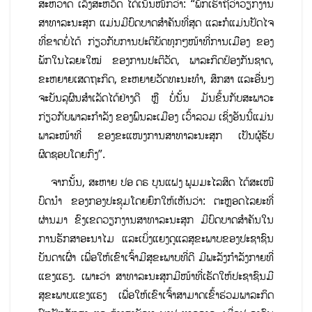
ສະຫວາດ ເລັ່ງສະຫວັດ ໄດ້ເນັ້ນໜັກວ່າ: “ພັກເຮົາຖືວ່າວຽກງານ
ສາທາລະນະສຸກ ແມ່ນມີບົດບາດສໍາຄັນທີ່ສຸດ ແລະກໍແມ່ນປັດໄຈ
ທີ່ຂາດບໍ່ໄດ້ ກ່ຽວກັບການປະຕິບັດທຸກໆໜ້າທີ່ການເມືອງ ຂອງ
ພັກໃນໄລຍະໃໝ່ ຂອງການປະຕິວັດ, ພາລະກິດປ້ອງກັນຊາດ,
ຂະຫຍາຍເສດຖະກິດ, ຂະຫຍາຍວັດທະນະທໍາ, ສຶກສາ ແລະອື່ນໆ
ຈະບັນລຸຜົນສໍາເລັດໄດ້ຢ່າງດີ ຫຼື ບໍ່ນັ້ນ ມັນຂຶ້ນກັບສະພາວະ
ກ່ຽວກັບພາລະກຳລັງ ຂອງພົນລະເມືອງ ເວົ້າລວມ ເຊິ່ງອັນນີ້ແມ່ນ
ພາລະໜ້າທີ່ ຂອງຂະແໜງການສາທາລະນະສຸກ ເປັນຜູ້ຮັບ
ຜິດຊອບໂດຍກົງ”.
ຈາກນັ້ນ, ສະຫາຍ ປອ ດຣ ບຸນແຝງ ພູມມະໄລສິດ ໄດ້ສະເໜີ
ບົດນໍາ ຂອງກອງປະຊຸມໂດຍຍົກໃຫ້ເຫັນວ່າ: ຕະຫຼອດໄລຍະທີ່
ຜ່ານມາ ຂົງເຂດວຽກງານສາທາລະນະສຸກ ມີບົດບາດສໍາຄັນໃນ
ການຮັກສາອະນາໄມ ແລະເບິ່ງແຍງດູແລສຸຂະພາບຂອງປະຊາຊົນ
ບັນດາເຜົ່າ ເພື່ອໃຫ້ເຂົາເຈົ້າມີສຸຂະພາບທີ່ດີ ມີພະລັງກໍາລັງກາຍທີ່
ແຂງແຮງ. ເພາະວ່າ ສາທາລະນະສຸກມີໜ້າທີ່ເຮັດໃຫ້ປະຊາຊົນມີ
ສຸຂະພາບແຂງແຮງ ເພື່ອໃຫ້ເຂົາເຈົ້າສາມາດເຂົ້າຮ່ວມພາລະກິດ