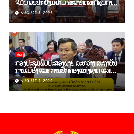
ຈີມິນ ພົບປະ ຢ້ຽມຢາມ ສະພາທິດສະດີສູນກາງ
ພັກ
AUGUST 5, 2026
ຂ່າວ
ກອງປະຊຸມພົບປະສອງຝ່າຍ ລະຫວ່າງ ສະຖາບັນ
ການເມືອງ ແລະ ການປົກຄອງແຫ່ງຊາດ ແລະ
ສະຖາບັນການເມືອງແຫ່ງຊາດ ໂຮ່ຈີມິນ ສສ
AUGUST 5, 2026
ຫວຽດນາມ