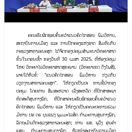
ຄະນະຮັບຜິດຊອບຄົ້ນຄວ້າແນວຄິດໄກສອນ ພົມວິຫານ,
ສະຖາບັນການເມືອງ ແລະ ການປົກຄອງແຫ່ງຊາດ ສົມທົບກັບ
ກະຊວງສາທາລະນະສຸກ ໄດ້ຈັດກອງປະຊຸມສຳມະນາວິທະຍາສາດ
ຂຶ້ນໃນຕອນເຊົ້າ ຂອງວັນທີ 30 ເມສາ 2025, ທີ່ຫ້ອງປະຊຸມ
ໃຫຍ່ ວິທະຍາໄລວິທະຍາສາດສຸຂະພາບ (ວິທະຍາເຂດ ດົງໂພສີ),
ພາຍໃຕ້ຫົວຂໍ້: “ແນວຄິດໄກສອນ ພົມວິຫານ ກ່ຽວກັບ
ວຽກງານສາທາລະນະສຸກ”. ໃຫ້ກຽດເປັນປະ ທານຊີ້ນຳກອງ
ປະຊຸມ ໂດຍທ່ານ ສົມສະຫວາດ ເລັ່ງສະຫວັດ ທີ່ປຶກສາສະພາ
ທິດສະດີສູນກາງພັກ, ທີ່ປຶກສາຄະນະຮັບຜິດຊອບຄົ້ນຄວ້າແນວ
ຄິດໄກສອນ ພົມວິຫານ ແລະ ໃຫ້ກຽດເປັນຄະນະປະທານຮ່ວມ
ມີທ່ານ ປອ ດຣ ບຸນແຝງ ພູມມະໄລສິດ ກຳມະການສູນກາງພັກ,
ລັດຖະມົນຕີກະຊວງສາທາລະນະສຸກ; ທ່ານ ຮສ. ພູວົງ ອຸ່ນຄຳ
ແສນ, ກຳມະການສູນກາງພັກ, ຫົວໜ້າສະຖາບັນການເມືອງ