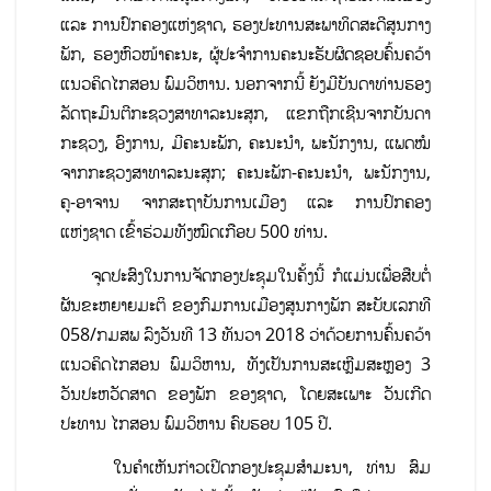
ແລະ ການປົກຄອງແຫ່ງຊາດ, ຮອງປະທານສະພາທິດສະດີສູນກາງ
ພັກ, ຮອງຫົວໜ້າຄະນະ, ຜູ້ປະຈຳການຄະນະຮັບຜິດຊອບຄົ້ນຄວ້າ
ແນວຄິດໄກສອນ ພົມວິຫານ. ນອກຈາກນີ້ ຍັງມີບັນດາທ່ານຮອງ
ລັດຖະມົນຕີກະຊວງສາທາລະນະສຸກ, ແຂກຖືກເຊີນຈາກບັນດາ
ກະຊວງ, ອົງການ, ມີຄະນະພັກ, ຄະນະນຳ, ພະນັກງານ, ແພດໝໍ
ຈາກກະຊວງສາທາລະນະສຸກ; ຄະນະພັກ-ຄະນະນໍາ, ພະນັກງານ,
ຄູ-ອາຈານ ຈາກສະຖາບັນການເມືອງ ແລະ ການປົກຄອງ
ແຫ່ງຊາດ ເຂົ້າຮ່ວມທັງໝົດເກືອບ 500 ທ່ານ.
ຈຸດປະສົງໃນການຈັດກອງປະຊຸມໃນຄັ້ງນີ້ ກໍແມ່ນເພື່ອສືບຕໍ່
ຜັນຂະຫຍາຍມະຕິ ຂອງກົມການເມືອງສູນກາງພັກ ສະບັບເລກທີ
058/ກມສພ ລົງວັນທີ 13 ທັນວາ 2018 ວ່າດ້ວຍການຄົ້ນຄວ້າ
ແນວຄິດໄກສອນ ພົມວິຫານ, ທັງເປັນການສະເຫຼີມສະຫຼອງ 3
ວັນປະຫວັດສາດ ຂອງພັກ ຂອງຊາດ, ໂດຍສະເພາະ ວັນເກີດ
ປະທານ ໄກສອນ ພົມວິຫານ ຄົບຮອບ 105 ປີ.
ໃນຄຳເຫັນກ່າວເປີດກອງປະຊຸມສຳມະນາ, ທ່ານ ສົມ