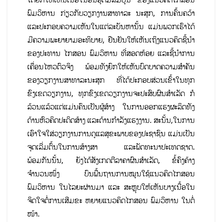
ພົມວິຫານ ກ່ຽວກັບວຽກງານສາທາລະ ນະສຸກ, ການຄົ້ນຄວ້າ
ແລະປະກອບຄວາມເຫັນໃນແຕ່ລະບັນຫານັ້ນ ແມ່ນພວກເຮົາໄດ້
ມີຄວາມພະຍາຍາມອະທິບາຍ, ຢືນຢັນໃຫ້ເຫັນເຖິງແນວຄິດຊີ້ນຳ
ຂອງປະທານ ໄກສອນ ພົມວິຫານ ທີ່ສອດຫ້ອຍ ແລະຊີ້ນຳການ
ເຄື່ອນໄຫວຕົວຈິງ ພ້ອມທັງຍົກໃຫ້ເຫັນບົດບາດຄວາມສຳຄັນ
ຂອງວຽກງານສາທາລະນະສຸກ ທີ່ໄດ້ປະກອບສ່ວນເຂົ້າໃນທຸກ
ຂົງເຂດວຽກງານ, ທຸກຂົງເຂດວຽກງານຈະປະສົບຜົນສຳເລັດ ກໍ
ລ້ວນແລ້ວແຕ່ແມ່ນຄົນເປັນຜູ້ສ້າງ ໃນການອອກແຮງຜະລິດທັງ
ດ້ານຫົວຄິດປະດິດສ້າງ ແລະດ້ານກຳລັງແຮງງານ. ສະນັ້ນ,ໃນການ
ເອົາໃຈໃສ່ວຽກງານການດູແລສຸຂະພາບຂອງປະຊາຊົນ ແມ່ນເປັນ
ຈຸດເລີ່ມຕົ້ນໃນການສ້າງສາ ແລະພັດທະນາປະເທດຊາດ.
ພ້ອມກັນນັ້ນ, ຍັງໄດ້ສັງເກດຕີລາຄາຜົນສຳເລັດ, ຂໍ້ຄົງຄ້າງ
ຈຳນວນໜຶ່ງ ບົນພື້ນຖານການໝູນໃຊ້ແນວຄິດໄກສອນ
ພົມວິຫານ ໃນໄລຍະຜ່ານມາ ແລະ ສະຫຼຸບໃຫ້ເຫັນບາງເນື້ອໃນ
ຈິດໃຈຕໍ່ການເສີມຂະ ຫຍາຍແນວຄິດໄກສອນ ພົມວິຫານ ໃນຕໍ່
ໜ້າ.