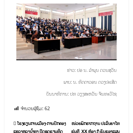
ຂ່າວ: ປອ ນ. ລໍາພູນ ດວນສຸວັນ
ພາບ: ນ. ທິດດາວອນ ດວງປະເສີດ
ບັນນາທິການ: ປທ ວຽງສະຫວັນ ຈັນທະວີໄຊ
ຈຳນວນຜູ້ຊົມ:
62
ໂຮງຮຽນການເມືອງ-ການປົກຄອງ
ໜ່ວຍພັກຮາກຖານ ປະລິນຍາໂທ
ແຂວງຫຼວງນໍ້າທາ ​ປີດ​ຊຸດ​ຮຽນ​ທິດ​
ຮຸ່ນທີ XX ຫ້ອງ ກໍ ຮັບຮອງແຜນ