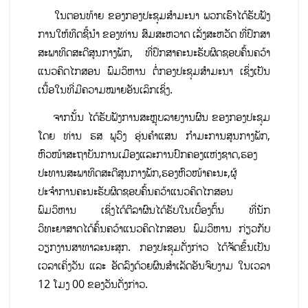
ໃນຕອນທ້າຍ ຂອງກອງປະຊຸມສຳມະນາ ພວກເຮົາໄດ້ຮັບຟັງ
ການໃຫ້ທິດຊີ້ນຳ ຂອງທ່ານ ສົມສະຫວາດ ເລັ່ງສະຫວັດ ທີ່ປຶກສາ
ສະພາທິດສະດີສູນກາງພັກ, ທີ່ປຶກສາຄະນະຮັບຜິດຊອບຄົ້ນຄວ້າ
ແນວຄິດໄກສອນ ພົມວິຫານ ຕໍ່ກອງປະຊຸມສຳມະນາ ເຊິ່ງເປັນ
ເນື້ອໃນທີ່ມີຄວາມໝາຍອັນເລິກເຊິ່ງ.
ຈາກນັ້ນ ໄດ້ຮັບຟັງການສະຫຼຸບລາຍງານຜົນ ຂອງກອງປະຊຸມ
ໂດຍ ທ່ານ ຮສ ພູວົງ ອຸ່ນຄຳແສນ ກຳມະການສູນກາງພັກ,
ຫົວໜ້າສະຖາບັນການເມືອງແລະການປົກຄອງແຫ່ງຊາດ,ຮອງ
ປະທານສະພາທິດສະດີສູນກາງພັກ,ຮອງຫົວໜ້າຄະນະ,ຜູ້
ປະຈຳການຄະນະຮັບຜິດຊອບຄົ້ນຄວ້າແນວຄິດໄກສອນ
ພົມວິຫານ ເຊິ່ງໄດ້ຕີລາຜົນໄດ້ຮັບໃນເບື້ອງຕົ້ນ ທີ່ນັກ
ວິທະຍາສາດໄດ້ຄົ້ນຄວ້າແນວຄິດໄກສອນ ພົມວິຫານ ກ່ຽວກັບ
ວຽກງານສາທາລະນະສຸກ. ກອງປະຊຸມດັ່ງກ່າວ ໄດ້ຈັດຂຶ້ນເປັນ
ເວລາເຄິ່ງວັນ ແລະ ອັດລົງດ້ວຍຜົນສໍາເລັດອັນຈົບງາມ ໃນເວລາ
12 ໂມງ 00 ຂອງວັນດັ່ງກ່າວ.