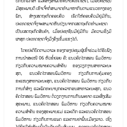
ປົກປັກຮັກສາ ແລະສ້າງສາພັດທະນາປະເທດຊາດ, ເມື່ອປະຊາຊົນ
ມີສຸຂະພາບດີ ເຂົາເຈົ້າກໍ່ສາມາດທໍາມາຫາກິນຕາມແນວທາງຂອງ
ພັກ, ສ້າງເສດຖະກິດຄອບຄົວ ເຮັດໃຫ້ຄອບຄົວມີຢູ່ມີກິນ,
ປະເທດຊາດຈຶ່ງຈະສາມາດຫັນປ່ຽນຈາກເສດຖະກິດທໍາມະຊາດ
ເປັນເສດຖະກິດສິນຄ້າ, ເມື່ອປະຊາຊົນມີຢູ່ມີກິນ ມີຄວາມຮັ່ງມີ
ຜາສຸກ ປະເທດຊາດຈຶ່ງມັ່ງຄັ່ງເຂັ້ມແຂງໄດ້.
ໂດຍປະຕິບັດຕາມວາລະ ຂອງກອງປະຊຸມຜູ້ເຂົ້າຮ່ວມໄດ້ຮັບຟັງ
ການນຳສະເໜີ 06 ຫົວຂໍ້ຍ່ອຍ ຄື: ແນວຄິດໄກສອນ ພົມວິຫານ
ກ່ຽວກັບຄວາມໝາຍຄວາມສຳຄັນ ຂອງວຽກງານສາທາລະນະ
ສຸກ, ແນວຄິດໄກສອນພົມວິຫານ ກ່ຽວກັບການຄຸ້ມຄອງ
ຂະແໜງສາທາລະນະສຸກ, ແນວຄິດໄກສອນ ພົມວິຫານ ກ່ຽວກັບ
ການກໍ່ສ້າງ ແລະພັດທະນາບຸກຄະລາກອນສາທາລະນະສຸກ, ແນວ
ຄິດໄກສອນ ພົມວິຫານ ຕໍ່ວຽກງານການກັນພະຍາດ ແລະສົ່ງເສີມ
ສຸຂະພາບ, ແນວຄິດໄກສອນ ພົມວິຫານ ກ່ຽວກັບຄວາມໝາຍ
ຄວາມສຳຄັນ ຂອງສຸຂະພາບແມ່ ແລະເດັກ ແລະແນວຄິດໄກສອນ
ພົມວິຫານ ກ່ຽວກັບການແພດ ແລະການຢາພື້ນເມືອງລາວ. ເຊິ່ງ
ໄດ້ຍົກໃຫ້ເຫັນເນື້ອໃນອັນອຸດົມສົມບູນ ຂອງແນວຄິດໄກສອນ