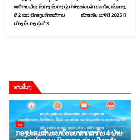
ສະ​ດີກາ​ນ​ເມືອງ ​ຂັ້ນກາງ ຂັ້ນກາງ ຮຸ່ນ
ກໍ່ສ້າງໜ່ວຍພັກ ປອດໃສ, ເຂັ້ມແຂງ,
ທີ 2 ແລະ ເປີດຮຽນທິດສະດີການ
ໜັກແໜ້ນ ປະຈໍາປີ 2025
ເມືອງ ຂັ້ນກາງ ຮຸ່ນທີ 3
ຂ່າວອື່ນໆ
ຂ່າວ
ກອງປະຊຸມສໍາມະນາວິທະຍາສາດສາກົນ 4 ຝ່າຍ