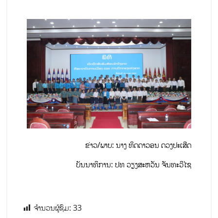
ຂ່າວ/ພາບ: ນາງ ທິດດາວອນ ດວງປະເສີດ
ບັນນາທິການ: ປທ ວຽງສະຫວັນ ຈັນທະວີໄຊ
ຈຳນວນຜູ້ຊົມ:
33