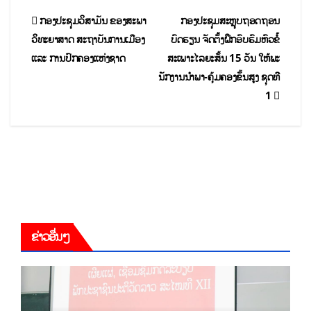
ກອງປະຊຸມວິສາມັນ ຂອງສະພາ
ກອງປະຊຸມສະຫຼຸບຖອດຖອນ
ວິທະຍາສາດ ສະຖາບັນການເມືອງ
ບົດຮຽນ ຈັດຕັ້້ງຝຶກອົບຮົມຫົວຂໍ້
ແລະ ການປົກຄອງແຫ່ງຊາດ
ສະເພາະໄລຍະສັ້ນ 15 ວັນ ໃຫ້ພະ
ນັກງານນໍາພາ-ຄຸ້ມຄອງຂັ້ນສູງ ຊຸດທີ
1
ຂ່າວອື່ນໆ