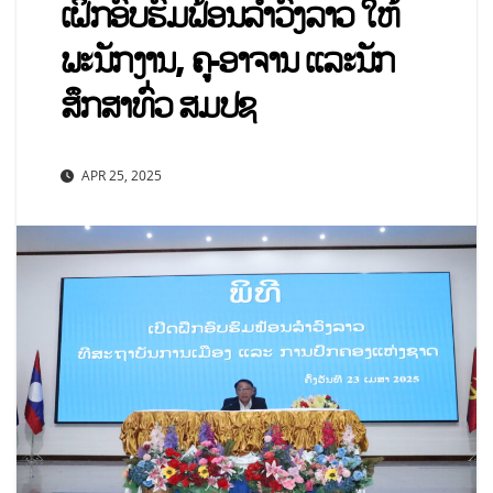
ເຝິກອົບຮົມຟ້ອນລໍາວົງລາວ ໃຫ້
ພະນັກງານ, ຄູ-ອາຈານ ແລະນັກ
ສຶກສາທົ່ວ ສມປຊ
APR 25, 2025