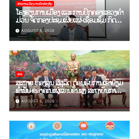
ຂ່າວການເມືອງ-ການປົກທ້ອງຖີນ
ໂຮງຮຽນການເມືອງ ແລະ ການປົກຄອງແຂວງຄຳ
ມ່ວນ ຈັດກອງປະຊຸມເຜີຍແຜ່-ເຊື່ອມຊຶມ ກົດ
ລະບຽບ ຂອງພັກປະຊາຊົນປະຕິວັດລາວ ສະໄໝ
AUGUST 8, 2026
ທີ XII.
ຂ່າວ
ສະຫາຍ ທອງລຸນ ສີສຸລິດ ຕ້ອນຮັບການເຂົ້າຢ້ຽມ
ຂຳ່ນັບ ຂອງຄະນະຜູ້ແທນຂັ້ນສູງ ສະຖາບັນການ
ເມືອງແຫ່ງຊາດ ໂຮ່ຈີມິນ ແລະ ສະຖາບັນບັນດິດ
AUGUST 6, 2026
ວິທະຍາສາດສັງຄົມຫວຽດນາມ