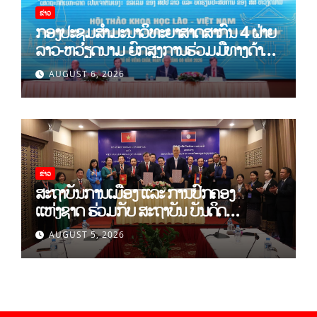
ຂ່າວ
ກອງປະຊຸມສໍາມະນາວິທະຍາສາດສາກົນ 4 ຝ່າຍ
ລາວ-ຫວຽດນາມ ຍົກສູງການຮ່ວມມືທາງດ້ານ
ທິດສະດີ ແລະ ພຶດຕິກໍາ ລາວ-ຫວຽດນາມ ແນໃສ່
AUGUST 6, 2026
ສ້າງເສດຖະກິດເອກະລາດເປັນເຈົ້າຕົນເອງຢ່າງ
ເຂັ້ມແຂງ
ຂ່າວ
ສະຖາບັນການເມືອງ ແລະ ການປົກຄອງ
ແຫ່ງຊາດ ຮ່ວມກັບ ສະຖາບັນ ບັນດິດ
ວິທະຍາສາດສັງຄົມ ຫວຽດນາມ ເຊັນບົດບັນທຶກ
AUGUST 5, 2026
ການຮ່ວມມືທາງດ້ານວິທະຍາສາດ (2026-
2030)