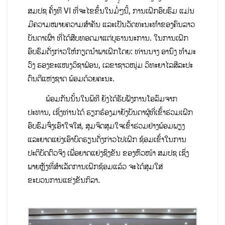
ສມປຊ ຄັ້ງທີ VI ທີ່ຈະໄຂຂຶ້ນໃນມໍ່ໆນີ້, ການເຝິກອົບຮົມ ແມ່ນ
ມີຄວາມໝາຍຄວາມສໍາຄັນ ແລະເປັນວັດທະນະທໍາຂອງຄົນລາວ
ບັນດາເຜົ່າ ທີ່ໄດ້ສືບທອດມາແຕ່ບູຮານນະການ. ໃນການເຝິກ
ອົບຮົມດັ່ງກ່າວໃຫ້ກຽດນໍາພາເຝິກໂດຍ: ທ່ານນາງ ອານົງ ທໍາມະ
ວົງ ຮອງຂະແໜງວິຊາຟ້ອນ, ເລຂາຊາວໜຸ່ມ ວິທະຍາໄລສີລະປະ
ດົນຕີແຫ່ງຊາດ ພ້ອມດ້ວຍຄະນະ.
ພ້ອມກັນນັ້ນໃນພິທີ ຍັງໄດ້ຮັບຟັງການໂອລົມຈາກ
ປະທານ, ເຊິ່ງທ່ານໄດ້ ຮຽກຮ້ອງມາຍັງບັນດາຜູ້ທີ່ເຂົ້າຮ່ວມເຝິກ
ອົບຮົມຈົ່ງເອົາໃຈໃສ່, ສຸມຈິດສຸມໃຈເຂົ້າຮ່ວມຢ່າງພ້ອມພຽງ
ແລະຍາດແຍ່ງເອົາບົດຮຽນດັ່ງກ່າວໄປເຝິກ ຊ້ອມເຂົ້າໃນການ
ປະຕິບັດຕົວຈິງ ເພື່ອຍາດແຍ່ງຊິງຂັນ ຂອງຫົວໜ້າ ສມປຊ ເຊິ່ງ
ພາຍຫຼັງທີ່ສໍາເລັດການເຝິກຊ້ອມແລ້ວ ຈະໄດ້ສຸມໃສ່
ຂະບວນການແຂ່ງຂັນກິລາ.