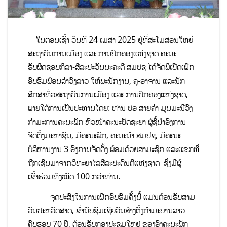
ໃນຕອນເຊົ້າ ວັນທີ 24 ເມສາ 2025 ຢູ່ທີ່ສະໂມສອນໃຫຍ່
ສະຖາບັນການເມືອງ ແລະ ການປົກຄອງແຫ່ງຊາດ ຄະນະ
ຮັບຜິດຊອບກິລາ-ສີລະປະວັນນະຄະດີ ສມປຊ ໄດ້ຈັດພິເປີດເຝິກ
ອົບຮົມຟ້ອນລໍາວົງລາວ ໃຫ້ພະນັກງານ, ຄູ-ອາຈານ ແລະນັກ
ສຶກສາທົ່ວສະຖາບັນການເມືອງ ແລະ ການປົກຄອງແຫ່ງຊາດ,
ພາຍໃຕ້ການເປັນປະທານໂດຍ: ທ່ານ ປອ ສາຍຄໍາ ມູນມະນີວົງ
ກໍາມະການຄະນະພັກ ຫົວໜ້າຄະນະປັດຊະຍາ ຜູ້ຊີ້ນໍາອົງການ
ຈັດຕັ້ງມະຫາຊົນ, ມີຄະນະພັກ, ຄະນະນໍາ ສມປຊ, ມີຄະນະ
ບໍລິຫານງານ 3 ອົງການຈັດຕັ້ງ ພ້ອມດ້ວຍສາມະຊິກ ແລະເເຂກທີ່
ຖືກເຊີນມາຈາກວິທະຍາໄລສີລະປະດົນຕີແຫ່ງຊາດ ຊຶ່ງມີຜູ້
ເຂົ້າຮ່ວມທັງໝົດ 100 ກວ່າທ່ານ.
ຈຸດປະສົງໃນການເຝິກອົບຮົມຄັ້ງນີ້ ແມ່ນຕ້ອນຮັບສາມ
ວັນປະຫວັດສາດ, ຂໍ່ານັບຊົມເຊີຍວັນສ້າງຕັ້ງກໍາມະບານລາວ
ຄົບຮອບ 70 ປີ, ຕ້ອນຮັບກອງປະຊຸມໃຫຍ່ ຂອງອົງຄະນະພັກ