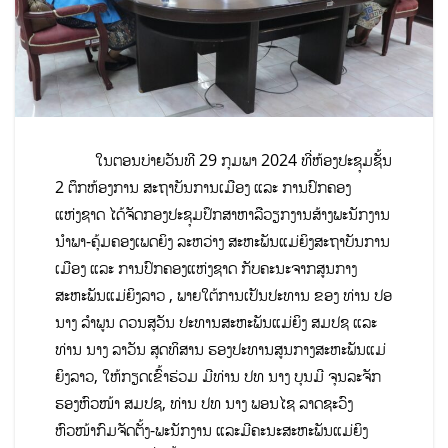
ໃນຕອນບ່າຍວັນທີ 29 ກຸມພາ 2024 ທີ່ຫ້ອງປະຊຸມຊັ້ນ
2 ຕຶກຫ້ອງການ ສະຖາບັນການເມືອງ ແລະ ການປົກຄອງ
ແຫ່ງຊາດ ໄດ້ຈັດກອງປະຊຸມປຶກສາຫາລືວຽກງານສ້າງພະນັກງານ
ນໍາພາ-ຄຸ້ມຄອງເພດຍິງ ລະຫວ່າງ ສະຫະພັນແມ່ຍິງສະຖາບັນການ
ເມືອງ ແລະ ການປົກຄອງແຫ່ງຊາດ ກັບຄະນະຈາກສູນກາງ
ສະຫະພັນແມ່ຍິງລາວ , ພາຍໃຕ້ການເປັນປະທານ ຂອງ ທ່ານ ປອ
ນາງ ລໍາພູນ ດວນສຸວັນ ປະທານສະຫະພັນແມ່ຍິງ ສມປຊ ແລະ
ທ່ານ ນາງ ລາວັນ ສຸດທິສານ ຮອງປະທານສູນກາງສະຫະພັນແມ່
ຍິງລາວ, ໃຫ້ກຽດເຂົ້າຮ່ວມ ມີທ່ານ ປທ ນາງ ບຸນມີ ຈຸນລະຈັກ
ຮອງຫົວໜ້າ ສມປຊ, ທ່ານ ປທ ນາງ ພອນໄຊ ລາດຊະວົງ
ຫົວໜ້າກົມຈັດຕັ້ງ-ພະນັກງານ ແລະມີຄະນະສະຫະພັນແມ່ຍິງ