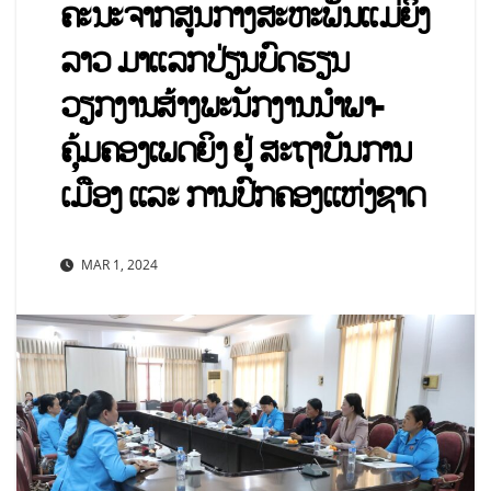
ຄະນະຈາກສູນກາງສະຫະພັນແມ່ຍິງ
ລາວ ມາແລກປ່ຽນບົດຮຽນ
ວຽກງານສ້າງພະນັກງານນໍາພາ-
ຄຸ້ມຄອງເພດຍິງ ຢູ່ ສະຖາບັນການ
ເມືອງ ແລະ ການປົກຄອງແຫ່ງຊາດ
MAR 1, 2024