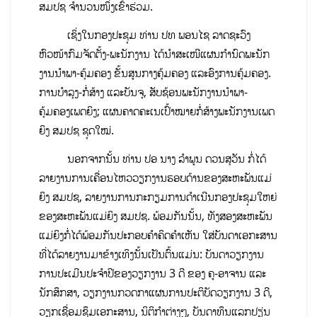
ສມປຊ ຈໍານວນໜຶ່ງເຂົ້າຮ່ວມ.
ເຊິ່ງໃນກອງປະຊຸມ ທ່ານ ປທ ພອນໄຊ ລາດຊະວົງ
ຫົວໜ້າກົມຈັດຕັ້ງ-ພະນັກງານ ໄດ້ນໍາສະເໜີແຜນກໍານົດພະນັກ
ງານນໍາພາ-ຄຸ້ມຄອງ ຂັ້ນສູນກາງຄຸ້ມຄອງ ແລະອົງການຄຸ້ມຄອງ.
ການບໍາລຸງ-ກໍ່ສ້າງ ແລະບັນຈຸ, ສັບຊ້ອນພະນັກງານນໍາພາ-
ຄຸ້ມຄອງເພດຍິງ; ແຜນຄາດຄະເນເປົ້າໝາຍກໍ່ສ້າງພະນັກງານເພດ
ຍິງ ສມປຊ ຊຸດໃໝ່.
ນອກຈາກນັ້ນ ທ່ານ ປອ ນາງ ລໍາພູນ ດວນສຸວັນ ກໍ່ໄດ້
ລາຍງານການເຄື່ອນໄຫວວຽກງານຮອບດ້ານຂອງສະຫະພັນແມ່
ຍິງ ສມປຊ, ລາຍງານການກະກຽມການດໍາເນີນກອງປະຊຸມໃຫຍ່
ຂອງສະຫະພັນແມ່ຍິງ ສມປຊ. ພ້ອມກັນນັ້ນ, ທັງສອງສະຫະພັນ
ແມ່ຍິງກໍ່ໄດ້ພ້ອມກັນປະກອບຄໍາຄິດຄໍາເຫັນ ໃສ່ບັນດາເອກະສານ
ທີ່ໄດ້ລາຍງານມາຂ້າງເທິງນັ້ນເປັນຕົ້ນແມ່ນ: ບັນດາວຽກງານ
ການປະເມີນປະຈໍາປີຂອງວຽກງານ 3 ດີ ຂອງ ຄູ-ອາຈານ ແລະ
ນັກສຶກສາ, ວຽກງານກວດກາແຜນການປະຕິບັດວຽກງານ 3 ດີ,
ວຽກເຊື່ອມຊຶມເອກະສານ, ນິຕິກຳຕ່າງໆ, ບັນດາທຶນແລກປຽ່ນ