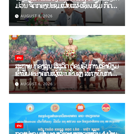
ມ່ວນ ຈັດກອງປະຊຸມເຜີຍແຜ່-ເຊື່ອມຊຶມ ກົດ
ລະບຽບ ຂອງພັກປະຊາຊົນປະຕິວັດລາວ ສະໄໝ
AUGUST 8, 2026
ທີ XII.
ຂ່າວ
ສະຫາຍ ທອງລຸນ ສີສຸລິດ ຕ້ອນຮັບການເຂົ້າຢ້ຽມ
ຂຳ່ນັບ ຂອງຄະນະຜູ້ແທນຂັ້ນສູງ ສະຖາບັນການ
ເມືອງແຫ່ງຊາດ ໂຮ່ຈີມິນ ແລະ ສະຖາບັນບັນດິດ
AUGUST 6, 2026
ວິທະຍາສາດສັງຄົມຫວຽດນາມ
ຂ່າວ
ກອງປະຊຸມສໍາມະນາວິທະຍາສາດສາກົນ 4 ຝ່າຍ