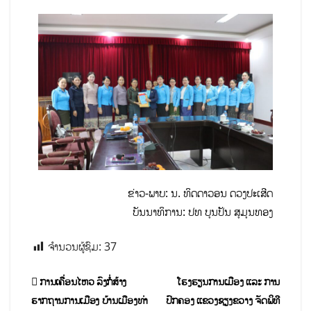
ຂ່າວ-ພາບ: ນ. ທິດດາວອນ ດວງປະເສີດ
ບັນນາທິການ: ປທ ບຸນປັນ ສຸມຸນທອງ
ຈຳນວນຜູ້ຊົມ:
37
ການເຄື່ອນໄຫວ ລົງກໍ່ສ້າງ
ໂຮງຮຽນການເມືອງ ແລະ ການ
ຮາກຖານການເມືອງ ບ້ານເມືອງທ່າ
ປົກຄອງ ແຂວງຊຽງຂວາງ ຈັດພິທີ