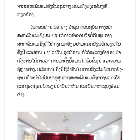
ຈາກສະຫະພັນແມ່ຍິງຂັ້ນສູນກາງ ລວມທັງວຽກອື່ນໆທີ່
ກ່ຽວຂ້ອງ.
ໃນຕອນທ້າຍ ປອ ນາງ ລໍາພູນ ດວນສຸວັນ ຕາງໜ້າ
ສະຫະພັນແມ່ຍິງ ສມປຊ ໄດ້ກ່າວຄໍາຂອບໃຈຕໍ່ກັບສູນກາງ
ສະຫະພັນແມ່ຍິງທີ່ໃຫ້ກຽດມາຢ້ຽມຢາມແລກປ່ຽນບົດຮຽນໃນ
ຄັ້ງນີ້ ແລະທ່ານ ນາງ ລາວັນ ສຸດທິສານ ກໍ່ໄດ້ສະແດງຄໍາຂອບໃຈ
ເຊິ່ງທ່ານໄດ້ກ່າວວ່າ ການມາຄັ້ງນີ້ແມ່ນໄດ້ຮັບຂໍ້ມູນ ແລະຄວາມ
ຮູ້ຫຼາຍຢ່າງ, ປະສົບການຄັ້ງນີ້ຖືສໍາຄັນໃນການສົ່ງເສີມບົດບາດຍິງ-
ຊາຍ ທີ່ຈະນໍາໄປປັບປຸງຢູ່ສູນກາງສະຫະພັນແມ່ຍິງຂອງພວກເຮົາ
ແລະຖອດຖອນບົດຮຽນນໍາບັນດາກົມ ແລະບັນດາກະຊວງອ້ອມ
ຂ້າງ.