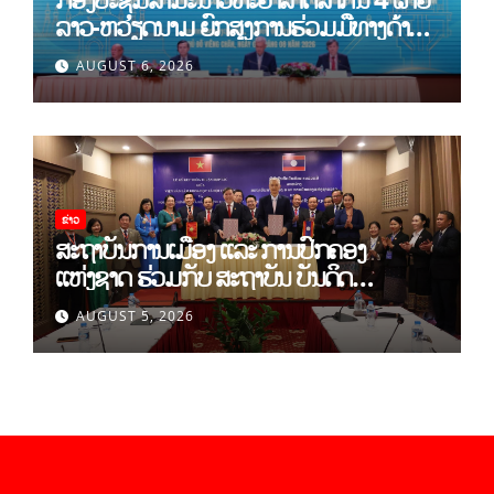
ລາວ-ຫວຽດນາມ ຍົກສູງການຮ່ວມມືທາງດ້ານ
ທິດສະດີ ແລະ ພຶດຕິກໍາ ລາວ-ຫວຽດນາມ ແນໃສ່
AUGUST 6, 2026
ສ້າງເສດຖະກິດເອກະລາດເປັນເຈົ້າຕົນເອງຢ່າງ
ເຂັ້ມແຂງ
ຂ່າວ
ສະຖາບັນການເມືອງ ແລະ ການປົກຄອງ
ແຫ່ງຊາດ ຮ່ວມກັບ ສະຖາບັນ ບັນດິດ
ວິທະຍາສາດສັງຄົມ ຫວຽດນາມ ເຊັນບົດບັນທຶກ
AUGUST 5, 2026
ການຮ່ວມມືທາງດ້ານວິທະຍາສາດ (2026-
2030)