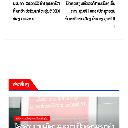
ພະບາດ, ແຂວງບໍລິຄໍາໄຊຂອງນັກ
ປິດຊຸດຮຽນທິດສະດີການເມືອງ ຂັ້ນ
ຄົ້ນຄວ້າ ປະລິນຍາໂທ ຮຸ່ນທີ XIX
ກາງ ຮຸ່ນທີ I ແລະ ເປີດຊຸດຮຽນ
ຫ້ອງ ກ ແລະ ຂ
ທິດສະດີການເມືອງ ຂັ້ນກາງ ຮຸ່ນທີ II
ຂ່າວອື່ນໆ
ຂ່າວການເມືອງ-ການປົກທ້ອງຖີນ
ໂຮງຮຽນການເມືອງ ແລະ ການປົກຄອງແຂວງຄຳ