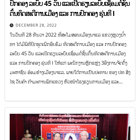
ປົກຄອງ ລະບົບ 45 ວັນ ແລະເປີດຮຽນລະບົບເຊື່ອມຕໍ່ຊັ້ນ
ຕົ້ນທິດສະດີການເມືອງ ແລະ ການປົກຄອງ ຮຸ່ນທີ I
DECEMBER 28, 2022
ໃນວັນທີ 28 ທັນວາ 2022 ທີ່ສະໂມສອນເມືອງນາແລ ແຂວງຫຼວງນ້ຳ
ທາ ໄດ້ມີພິທີປິດຊຸດເຝິກອົບຮົມ ທິດສະດີການເມືອງ ແລະ ການປົກຄອງ
ລະບົບ 45 ວັນ ແລະເປີດຮຽນລະບົບເຊື່ອມຕໍ່ຊັ້ນຕົ້ນທິດສະດີການເມືອງ
ແລະ ການປົກຄອງ ຮຸ່ນທີ I ໃຫ້ແກ່ ພະນັກງານຫຼັກແຫຼ່ງ 3ອົງການຈັດຕັ້ງ
ມະຫາຊົນ ອ້ອມຂ້າງເມືອງນາແລ. ພາຍໃຕ້ການເປັນປະທານ ຂອງ ປທ ສິງ
ໄຊ ວັນຄຳ ກຳມະການພັກແຂວງ ຫົວໜ້າໂຮງຮຽນການເມືອງ ແລະ…