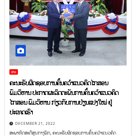
ຂ່າວ
ຄະນະຮັບຜິດຊອບການຄົ້ນຄວ້າແນວຄິດໄກສອນ
ພົມວິຫານ ປະກາດຜະລິດຕະພັນການຄົ້ນຄວ້າແນວຄິດ
ໄກສອນ ພົມວິຫານ ກ່ຽວກັບການປ່ຽນແປງໃໝ່ ຢູ່
ປະເທດເຮົາ
DECEMBER 21, 2022
ສະພາທິດສະດີສູນກາງພັກ, ຄະນະຮັບຜິດຊອບການຄົ້ນຄວ້າແນວຄິດ