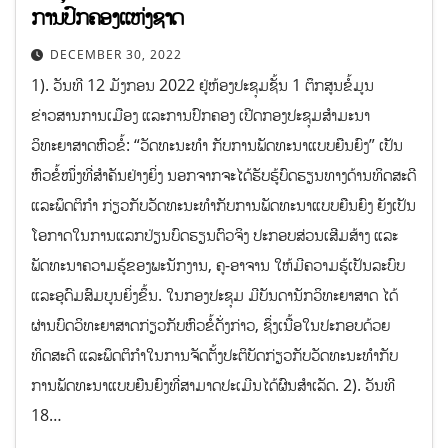
ການປົກຄອງແຫ່ງຊາດ
DECEMBER 30, 2022
1). ວັນທີ 12 ມັງກອນ 2022 ຢູ່ຫ້ອງປະຊຸມຊັ້ນ 1 ຕຶກສູນຂໍ້ມູນ
ຂ່າວສານການເມືອງ ແລະການປົກຄອງ ເປີດກອງປະຊຸມສຳມະນາ
ວິທະຍາສາດຫົວຂໍ້: “ວັດທະນະທຳ ກັບການພັດທະນາແບບຍືນຍົງ” ເປັນ
ຫົວຂໍ້ໜຶ່ງທີ່ສຳຄັນຢ່າງຍິ່ງ ນອກຈາກຈະໄດ້ຮັບຮູ້ບົດຮຽນທາງດ້ານທິດສະດີ
ແລະພຶດຕິກຳ ກ່ຽວກັບວັດທະນະທຳກັບການພັດທະນາແບບຍືນຍົງ ຍັງເປັນ
ໂອກາດໃນການແລກປ່ຽນບົດຮຽນຕົວຈິງ ປະກອບສ່ວນເສີມສ້າງ ແລະ
ພັດທະນາຄວາມຮູ້ຂອງພະນັກງານ, ຄູ-ອາຈານ ໃຫ້ມີຄວາມຮູ້ເປັນລະບົບ
ແລະອຸດົມສົມບູນຍິ່ງຂຶ້ນ. ໃນກອງປະຊຸມ ມີບັນດານັກວິທະຍາສາດ ໄດ້
ຜ່ານບົດວິທະຍາສາດກ່ຽວກັບຫົວຂໍ້ດັ່ງກ່າວ, ຊຶ່ງເນື້ອໃນປະກອບດ້ວຍ
ທິດສະດີ ແລະພຶດຕິກຳໃນການຈັດຕັ້ງປະຕິບັດກ່ຽວກັບວັດທະນະທຳກັບ
ການພັດທະນາແບບຍືນຍົງທີ່ສາມາດປະເມີນໄດ້ຜົນສຳເລັດ. 2). ວັນທີ
18…