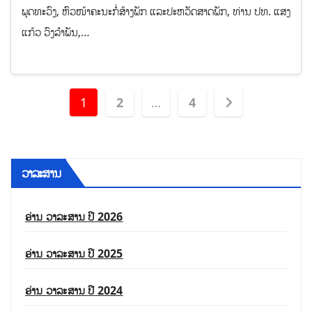
ພຸດທະວົງ, ຫົວໜ້າຄະນະກໍ່ສ້າງພັກ ແລະປະຫວັດສາດພັກ, ທ່ານ ປທ. ແສງ
ແກ້ວ ວົງລໍາພັນ,…
1
2
…
4
ວາລະສານ
ອ່ານ ວາລະສານ ປີ 2026
ອ່ານ ວາລະສານ ປີ 2025
ອ່ານ ວາລະສານ ປີ 2024