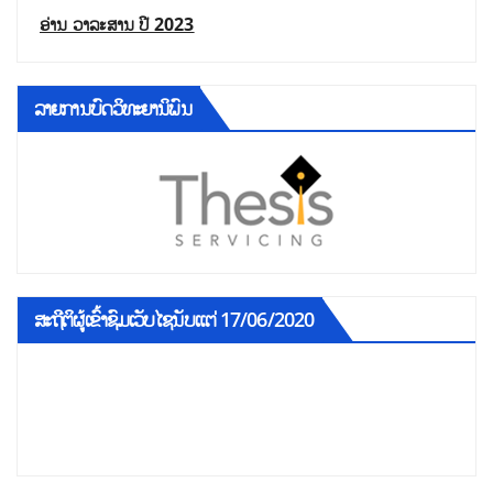
ອ່ານ ວາລະສານ ປີ 2023
ລາຍການບົດວິທະຍານິພົນ
ສະຖີຕິຜູ້ເຂົ້າຊົມເວັບໄຊນັບແຕ່ 17/06/2020