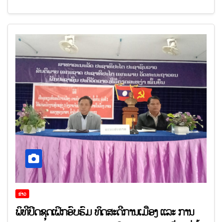
ຂ່າວ
ພິທີປິດຊຸດເຝິກອົບຮົມ ທິດສະດີການເມືອງ ແລະ ການ