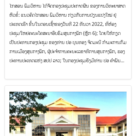
ໄກສອນ ພົມວິຫານ ໄດ້ຈັດກອງປະຊຸມປະກາດຜົນ ຂອງການວິທະຍາສາດ
ຫົວຂໍ້: ແນວຄິດໄກສອນ ພົມວິຫານ ກ່ຽວກັບການປ່ຽນແປງໃໝ່ ຢູ່
ປະເທດເຮົາ ຂຶ້ນໃນຕອນເຊົ້າຂອງວັນທີ 22 ທັນວາ 2022, ທີ່ຫ້ອງ
ປະຊຸມໃຫຍ່ຄະນະໂຄສະນາອົບຮົມສູນກາງພັກ (ຫຼັກ 6); ໂດຍໃຫ້ກຽດ
ເປັນປະທານກອງປະຊຸມ ຂອງທ່ານ ປອ ບຸນທອງ ຈິດມະນີ ກຳມະການກົມ
ການເມືອງສູນກາງພັກ, ຜູ້ປະຈຳການຄະນະເລຂາທິການສູນກາງພັກ, ຮອງ
ປະທານປະເທດແຫ່ງ ສປປ ລາວ; ໃນກອງປະຊຸມຍັງມີທ່ານ ປອ ຄຳພັນ…