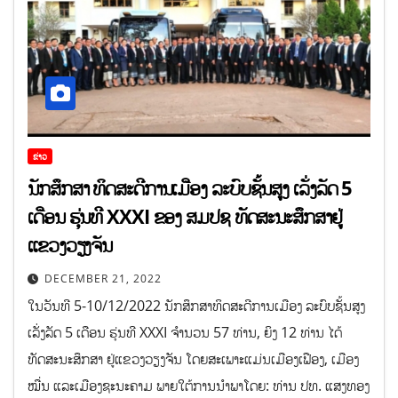
ຂ່າວ
ນັກສຶກສາ ທິດສະດີການເມືອງ ລະບົບຊັ້ນສູງ ເລັ່ງລັດ 5
ເດືອນ ຮຸ່ນທີ XXXI ຂອງ ສມປຊ ທັດສະນະສຶກສາຢູ່
ແຂວງວຽງຈັນ
DECEMBER 21, 2022
ໃນວັນທີ 5-10/12/2022 ນັກສຶກສາທິດສະດີການເມືອງ ລະບົບຊັ້ນສູງ
ເລັ່ງລັດ 5 ເດືອນ ຮຸ່ນທີ XXXI ຈໍານວນ 57 ທ່ານ, ຍິງ 12 ທ່ານ ໄດ້
ທັດສະນະສຶກສາ ຢູ່ແຂວງວຽງຈັນ ໂດຍສະເພາະແມ່ນເມືອງເຟືອງ, ເມືອງ
ໝື່ນ ແລະເມືອງຊະນະຄາມ ພາຍໃຕ້ການນໍາພາໂດຍ: ທ່ານ ປທ. ແສງທອງ