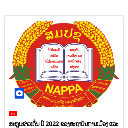
ຂ່າວ
ສະຫຼຸບຂ່າວເດັ່ນ ປີ 2022 ຂອງສະຖາບັນການເມືອງ ແລະ