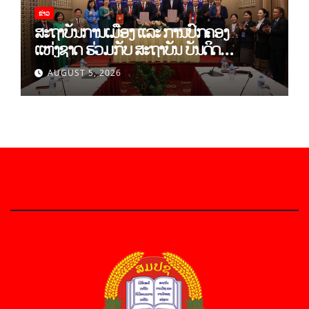
ຂ່າວ
ສະຖາບັນການເມືອງ ແລະ ການປົກຄອງ
ແຫ່ງຊາດ ຮ່ວມກັບ ສະຖາບັນ ບັນດິດ
ວິທະຍາສາດສັງຄົມ ຫວຽດນາມ ເຊັນບົດບັນທຶກ
AUGUST 5, 2026
ການຮ່ວມມືທາງດ້ານວິທະຍາສາດ (2026-
2030)