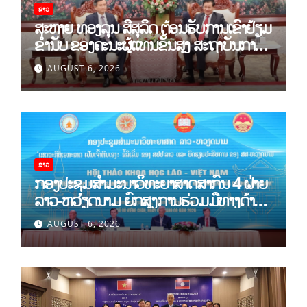
ຂ່າວ
ສະຫາຍ ທອງລຸນ ສີສຸລິດ ຕ້ອນຮັບການເຂົ້າຢ້ຽມ
ຂຳ່ນັບ ຂອງຄະນະຜູ້ແທນຂັ້ນສູງ ສະຖາບັນການ
ເມືອງແຫ່ງຊາດ ໂຮ່ຈີມິນ ແລະ ສະຖາບັນບັນດິດ
AUGUST 6, 2026
ວິທະຍາສາດສັງຄົມຫວຽດນາມ
ຂ່າວ
ກອງປະຊຸມສໍາມະນາວິທະຍາສາດສາກົນ 4 ຝ່າຍ
ລາວ-ຫວຽດນາມ ຍົກສູງການຮ່ວມມືທາງດ້ານ
ທິດສະດີ ແລະ ພຶດຕິກໍາ ລາວ-ຫວຽດນາມ ແນໃສ່
AUGUST 6, 2026
ສ້າງເສດຖະກິດເອກະລາດເປັນເຈົ້າຕົນເອງຢ່າງ
ເຂັ້ມແຂງ