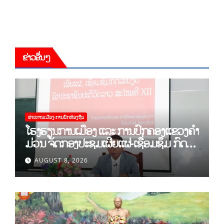
ຂ່າວອື່ນໆ
ຂ່າວການເມືອງ-ການປົກທ້ອງຖີນ
ໂຮງຮຽນການເມືອງ ແລະ ການປົກຄອງແຂວງຄຳ
ມ່ວນ ຈັດກອງປະຊຸມເຜີຍແຜ່-ເຊື່ອມຊຶມ ກົດ
ລະບຽບ ຂອງພັກປະຊາຊົນປະຕິວັດລາວ ສະໄໝ
AUGUST 8, 2026
ທີ XII.