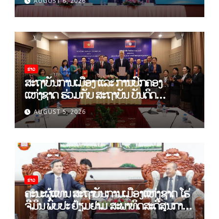
AUGUST 6, 2026
ສ້າງເສດຖະກິດເອກະລາດເປັນເຈົ້າຕົນເອງຢ່າງ
ເຂັ້ມແຂງ
ຂ່າວ
ສະຖາບັນການເມືອງ ແລະ ການປົກຄອງ
ແຫ່ງຊາດ ຮ່ວມກັບ ສະຖາບັນ ບັນດິດ
ວິທະຍາສາດສັງຄົມ ຫວຽດນາມ ເຊັນບົດບັນທຶກ
AUGUST 5, 2026
ການຮ່ວມມືທາງດ້ານວິທະຍາສາດ (2026-
2030)
ຂ່າວ
ຄະນະຜູ້ແທນ ສະຖາບັນການເມືອງແຫ່ງຊາດ ໂຮ່
ຈີມິນ ພົບປະ ຢ້ຽມຢາມ ສະພາທິດສະດີສູນກາງ
ພັກ