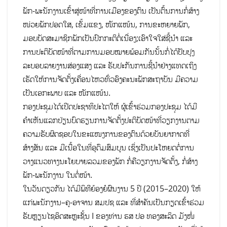
ພັກ-ພະນັກງານເຂົ້າສູ່ໜ້າທີ່ການເມືອງຂອງຕົນ ເປັນຕົ້ນການກໍ່ສ້າງ
ໜ່ວຍພັກປອດໃສ, ເຂັ້ມແຂງ, ໜັກແໜ້ນ, ການຂະຫຍາຍພັກ,
ມອບບັດສະມາຊິກພັກເປັນປົກກະຕິຕໍ່ເນື່ອງ;ເອົາໃຈໃສ່ຊີ້ນຳ ແລະ
ການປະຕິບັດໜ້າທີ່ຕາມການມອບໝາຍພ້ອມກັນນັ້ນກໍ່ໄດ້ປັບປຸງ
ລະບອບລາຍງານສ່ອງແສງ ແລະ ຮັບປະກັນການຊີ້ນຳຢ່າງແທດເຖິງ
ເຮັດໃຫ້ການຈັດຕັ້ງເຄື່ອນໄຫວທົ່ວອົງຄະນະພັກສະຖາບັນ ມີຄວາມ
ເປັນເອກະພາບ ແລະ ໜັກແໜ້ນ.
ກອງປະຊຸມໄດ້ເປີດປະຊາທິປະໄຕໃຫ້ ຜູ້ເຂົ້າຮ່ວມກອງປະຊຸມ ໄດ້ມີ
ຄຳເຫັນແລກປ່ຽນບົດຮຽນການຈັດຕັ້ງປະຕິບັດໜ້າທີ່ວຽກງານຕາມ
ຄວາມຮັບຜິດຊອບໃນຂະແໜງການຂອງຕົນດ້ວຍບັນຍາກາດທີ່
ສ້າງສັນ ແລະ ມີເນື້ອໃນທີ່ອຸດົມສົມບູນ ເຊິ່ງເປັນປະໂຫຍດຕໍ່ການ
ວາງແນວທາງນະໂຍບາຍລວມຂອງພັກ ກໍ່ຄືວຽກງານຈັດຕັ້ງ, ກໍ່ສ້າງ
ພັກ-ພະນັກງານ ໃນຕໍ່ໜ້າ.
ໃນວັນດຽວກັນ ໄດ້ມີພິທີຍ້ອງຍໍຜົນງານ 5 ປີ (2015–2020) ໃຫ້
ແກ່ພະນັກງານ–ຄູ-ອາຈານ ສມປຊ ແລະ ທີ່ສຳຄັນເປັນກຽດເຂົ້າຮ່ວມ
ຮັບຫຼຽນໄຊອິດສະຫຼະຊັ້ນ I ຂອງທ່ານ ຮສ ປອ ທອງສະລິດ ມັງໜໍ່