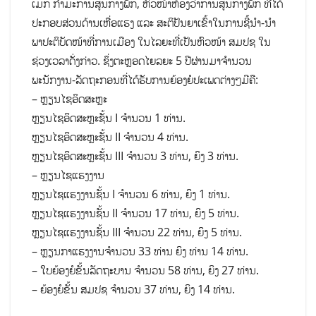
ເມກ ກຳມະການສູນກາງພັກ, ຫົວໜ້າຫ້ອງວ່າການສູນກາງພັກ ທີ່ໄດ້
ປະກອບສ່ວນດ້ານເຫື່ອແຮງ ແລະ ສະຕິປັນຍາເຂົ້າໃນການຊີ້ນໍາ-ນໍາ
ພາປະຕິບັດໜ້າທີ່ການເມືອງ ໃນໄລຍະທີ່ເປັນຫົວໜ້າ ສມປຊ ໃນ
ຊ່ວງເວລາດັ່ງກ່າວ. ຊຶ່ງຕະຫຼອດໄຍລຍະ 5 ປີຜ່ານມາຈໍານວນ
ພະນັກງານ-ລັດຖະກອນທີ່ໄດ້ຮັບການຍ້ອງຍໍປະເພດຕ່າງໆມີຄື:
– ຫຼຽນໄຊອິດສະຫຼະ
ຫຼຽນໄຊອິດສະຫຼະຊັ້ນ I ຈຳນວນ 1 ທ່ານ.
ຫຼຽນໄຊອິດສະຫຼະຊັ້ນ II ຈຳນວນ 4 ທ່ານ.
ຫຼຽນໄຊອິດສະຫຼະຊັ້ນ III ຈຳນວນ 3 ທ່ານ, ຍິງ 3 ທ່ານ.
– ຫຼຽນໄຊແຮງງານ
ຫຼຽນໄຊແຮງງານຊັ້ນ I ຈຳນວນ 6 ທ່ານ, ຍິງ 1 ທ່ານ.
ຫຼຽນໄຊແຮງງານຊັ້ນ II ຈຳນວນ 17 ທ່ານ, ຍິງ 5 ທ່ານ.
ຫຼຽນໄຊແຮງງານຊັ້ນ III ຈຳນວນ 22 ທ່ານ, ຍິງ 5 ທ່ານ.
– ຫຼຽນກາແຮງງານຈຳນວນ 33 ທ່ານ ຍິງ ທ່ານ 14 ທ່ານ.
– ໃບຍ້ອງຍໍຂັ້ນລັດຖະບານ ຈຳນວນ 58 ທ່ານ, ຍິງ 27 ທ່ານ.
– ຍ້ອງຍໍຂັ້ນ ສມປຊ ຈຳນວນ 37 ທ່ານ, ຍິງ 14 ທ່ານ.