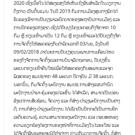
2020 ເຊິ່ງເນື້ອໃນໄດ້ສ່ອງແສງໃຫ້ເຫັນເຖິງຜົນສໍາເລັດໃນວຽກງານ
ດັ່ງກ່າວ ເປັນຕົ້ນແມ່ນ ໃນ​ປີ 2019 ກົມ​ການ​ເມືອງ​ສູນ​ກາງ​ພັກ​​ໄດ້​
ຮັບຮອງ​ເອົາ​ການ​ປັບປຸງ​ພາລະ​ບົດບາດ​ຂອງ​ສະ​ຖາ​ບັນ​ການ​ເມືອງ ​ແລະ
ການ​ປົກຄອງ​ແຫ່ງ​ຊາດ ​ເຊິ່ງ​ໄດ້​ປັບປຸງ​ໂຄງ​ປະກອບ​ກົງຈັກ​ຈາກ 10
ກົມ ຫຼື ທຽບ​ເທົ່າມາ​ເປັນ 12 ກົມ ຫຼື ທຽບ​ເທົ່າແລະໄດ້ປັບປຸງກົງຈັກ
ການຈັດຕັ້ງໃຫ້ສອດຄ່ອງກັບດໍາລັດເລກທີ 03/ນຍ, ລົງວັນທີ
09/02/2018 ວ່າດ້ວຍການປັບປຸງຄຸນນະພາບການເຄື່ອນໄຫວ
ຂອງກົງຈັກການຈັດຕັ້ງແລະການບັນຈຸລັດຖະກອນ, ປັບປຸງຂັ້ນ
ພະແນກທຽບເທົ່າຄືນໃໝ່ເພື່ອໃຫ້ສອດຄ່ອງກັບສະພາບແລະຈຸດ
ພິເສດຂອງ ສມປຊຈາກ 48 ພະແນກ ປັດຈຸບັນ ມີ 38 ພະແນກ.
ນອກນັ້ນ, ກົມຈັດຕັ້ງ-ພະນັກງານ ສມປຊ ການສ້າງແຜນກຳນົດ
ພະນັກງານນຳພາ-ຄຸ້ມຄອງແຕ່ລະຂັ້ນ ໄດ້ສຳເລັດ, ສາມາດເປັນບ່ອນ
ອີງແກ່ການສັບຊ້ອນ, ຈັດວາງ ແລະ ກໍ່ສ້າງ-ບຳລຸງພະນັກງານເປັນຢ່າງ
ດີ; ການກໍ່ສ້າງ-ບຳລຸງພະນັກງານ ໄດ້ເຮັດເປັນປົກກະຕິເປັນການຍົກ
ລະດັບຄວາມຮູ້, ຄວາມສາມາດຂອງພະນັກງານ ແລະ ຕອບສະໜອງ
ຄວາມຮຽກຮ້ອງຕ້ອງການຂອງໜ້າທີ່ການເມືອງໃນໄລຍະໃໝ່ ແລະ
ໄດ້ຈັດຕັ້ງຜັນຂະຫຍາຍນິຕິກໍາຕ່າງໆ ກ່ຽວກັບວຽກງານຈັດຕັ້ງ, ກໍ່ສ້າງ