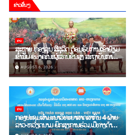
ຂ່າວອື່ນໆ
ຂ່າວ
ສະຫາຍ ທອງລຸນ ສີສຸລິດ ຕ້ອນຮັບການເຂົ້າຢ້ຽມ
ຂຳ່ນັບ ຂອງຄະນະຜູ້ແທນຂັ້ນສູງ ສະຖາບັນການ
ເມືອງແຫ່ງຊາດ ໂຮ່ຈີມິນ ແລະ ສະຖາບັນບັນດິດ
AUGUST 6, 2026
ວິທະຍາສາດສັງຄົມຫວຽດນາມ
ຂ່າວ
ກອງປະຊຸມສໍາມະນາວິທະຍາສາດສາກົນ 4 ຝ່າຍ
ລາວ-ຫວຽດນາມ ຍົກສູງການຮ່ວມມືທາງດ້ານ
ທິດສະດີ ແລະ ພຶດຕິກໍາ ລາວ-ຫວຽດນາມ ແນໃສ່