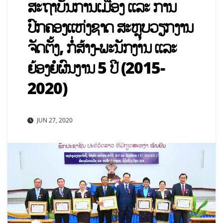
ສະຖາບັນການເມືອງ ແລະ ການ
ປົກຄອງແຫ່ງຊາດ ສະຫຼຸບວຽກງານ
ຈັດຕັ້ງ, ກໍ່ສ້າງ-ພະນັກງານ ແລະ
ຍ້ອງຍໍຜົນງານ 5 ປີ (2015-
2020)
JUN 27, 2020