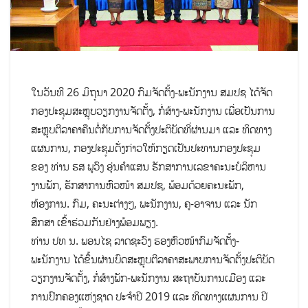
ໃນວັນທີ 26 ມິຖຸນາ 2020 ກົມຈັດຕັ້ງ-ພະນັກງານ ສມປຊ ໄດ້ຈັດ
ກອງປະຊຸມສະຫຼຸບວຽກງານຈັດຕັ້ງ, ກໍ່ສ້າງ-ພະນັກງານ ເພື່ອເປັນການ
ສະຫຼຸບຕີລາຄາຄືນຕໍ່ກັບການຈັດຕັ້ງປະຕິບັດທີ່ຜ່ານມາ ແລະ ທິດທາງ
ແຜນການ, ກອງປະຊຸມດັ່ງກ່າວໃຫ້ກຽດເປັນປະທານກອງປະຊຸມ
ຂອງ ທ່ານ ຮສ ພູວົງ ອຸ່ນຄຳແສນ ຮັກສາການເລຂາຄະນະບໍລິຫານ
ງານພັກ, ຮັກສາການຫົວໜ້າ ສມປຊ, ພ້ອມດ້ວຍຄະນະພັກ,
ຫ້ອງການ. ກົມ, ຄະນະຕ່າງໆ, ພະນັກງານ, ຄູ-ອາຈານ ແລະ ນັກ
ສຶກສາ ເຂົ້າຮ່ວມກັນຢ່າງພ້ອມພຽງ.
ທ່ານ ປທ ນ. ພອນໄຊ ລາດຊະວົງ ຮອງຫົວໜ້າກົມຈັດຕັ້ງ-
ພະນັກງານ ໄດ້ຂຶ້ນຜ່ານບົດສະຫຼຸບຕີລາຄາ​ສະ​ພາບການຈັດຕັ້ງປະຕິບັດ
ວຽກງານຈັດຕັ້ງ​, ກໍ່ສ້າງພັກ-ພະນັກງານ ສະຖາບັນການເມືອງ ແລະ
ການປົກຄອງແຫ່ງຊາດ ປະຈຳປີ 2019 ແລະ ທິດ​ທາງແຜນການ ປີ