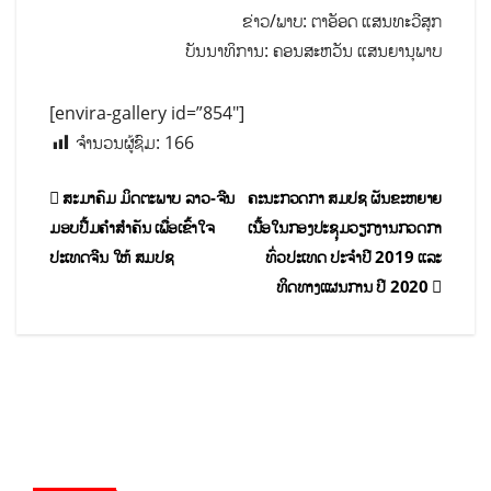
ຂ່າວ/ພາບ: ຕາອັອດ ແສນທະວີສຸກ
ບັນນາທິການ: ຄອນສະຫວັນ ແສນຍານຸພາບ
[envira-gallery id=”854″]
ຈຳນວນຜູ້ຊົມ:
166
ສະມາຄົມ ມິດຕະພາບ ລາວ-ຈີນ
ຄະນະກວດກາ ສມປຊ ຜັນຂະຫຍາຍ
ມອບປື້ມຄຳສຳຄັນ ເພື່ອເຂົ້າໃຈ
ເນື້ອໃນກອງປະຊຸມວຽກງານກວດກາ
ປະເທດຈີນ ໃຫ້ ສມປຊ
ທົ່ວປະເທດ ປະຈຳປີ 2019 ແລະ
ທິດທາງແຜນການ ປີ 2020