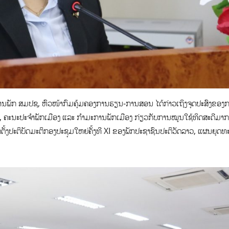
ງານພັກ ສມປຊ, ຫົວໜ້າກົມຄຸ້ມຄອງການຮຽນ-ການສອນ ໄດ້ກ່າວເຖິງຈຸດປະສົງຂອງ
ເມືອງ, ຄະນະປະຈຳພັກເມືອງ ແລະ ກຳມະການພັກເມືອງ ກ່ຽວກັບການໝູນໃຊ້ທິດສະດີມາກ
ຕັ້ງປະຕິບັດມະຕິກອງປະຊຸມໃຫຍ່ຄັ້ງທີ XI ຂອງພັກປະຊາຊົນປະຕິວັດລາວ, ແຜນຍຸດທ