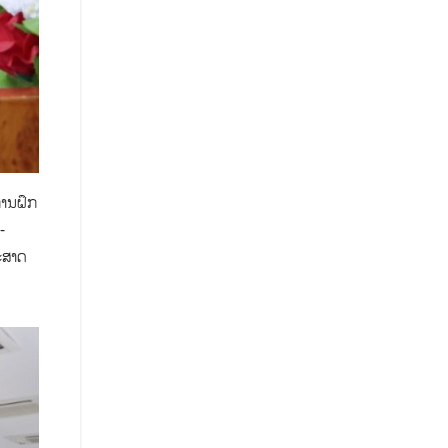
ການຝຶກ
-
ະສາດ