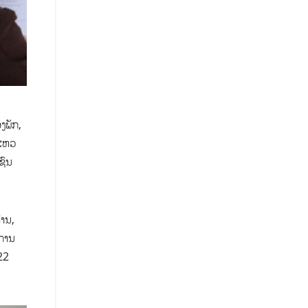
ງພັກ,
ນໄຫວ
ຊົນ
່ານ,
ະການ
 22