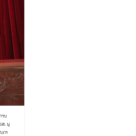
-ການ
ສ. ພູ
ັນດາ