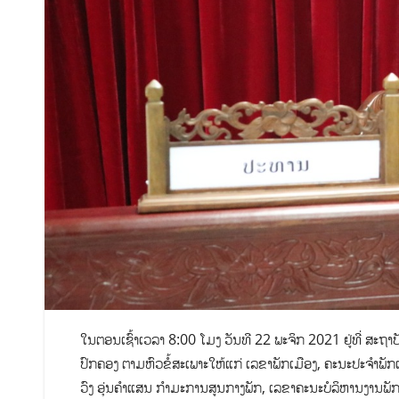
ໃນຕອນເຊົ້າເວລາ 8:00 ໂມງ ວັນທີ 22 ພະຈິກ 2021 ຢູ່ທີ່ ສະຖ
ປົກຄອງ ຕາມຫົວຂໍ້ສະເພາະໃຫ້ແກ່ ເລຂາພັກເມືອງ, ຄະນະປະຈຳພັ
ວົງ ອຸ່ນຄຳແສນ ກຳມະການສູນກາງພັກ, ເລຂາຄະນະບໍລິຫານງານພັກ, ຫ