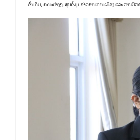
ຂັ້ນກົມ,​ ຄະນະຕ່າງໆ, ສູນຂໍ້ມູນຂ່າວສານການເມືອງ ແລະ ການປົ