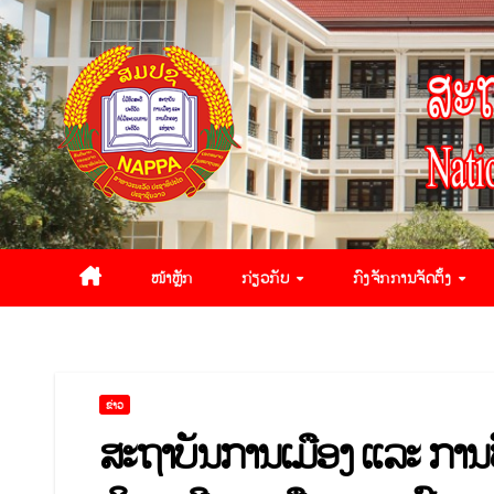
ໜ້າຫຼັກ
ກ່ຽວກັບ
ກົງຈັກການຈັດຕັ້ງ
ຂ່າວ
ສະຖາບັນການເມືອງ ແລະ ການປ