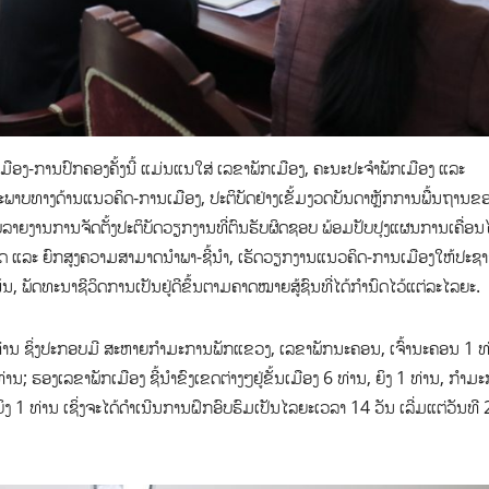
ເມືອງ-ການປົກຄອງຄັ້ງນີ້ ແມ່ນແນໃສ່ ເລຂາພັກເມືອງ, ຄະນະປະຈຳພັກເມືອງ ແລະ
ພາບທາງດ້ານແນວຄິດ-ການເມືອງ, ປະຕິບັດຢ່າງເຂັ້ມງວດບັນດາຫຼັກການພື້ນຖານຂອ
ລາຍງານການຈັດຕັ້ງປະຕິບັດວຽກງານທີ່ຕົນຮັບຜິດຊອບ ພ້ອມປັບປຸງແຜນການເຄື່ອ
ດ ແລະ ຍົກສູງຄວາມສາມາດນຳພາ-ຊີ້ນຳ, ເຮັດວຽກງານແນວຄິດ-ການເມືອງໃຫ້ປະຊາ
ພັດທະນາຊີວິດການເປັນຢູ່ດີຂຶ້ນຕາມຄາດໝາຍສູ້ຊົນທີ່ໄດ້ກໍານົດໄວ້ແຕ່ລະໄລຍະ.
 ທ່ານ ຊິ່ງປະກອບມີ ສະຫາຍກຳມະການພັກແຂວງ, ເລຂາພັກນະຄອນ, ເຈົ້ານະຄອນ 1 ທ
່ານ; ຮອງເລຂາພັກເມືອງ ຊີ້ນຳຂົງເຂດຕ່າງໆຢູ່ຂັ້ນເມືອງ 6 ທ່ານ, ຍິງ 1 ທ່ານ, ກຳມ
ຍິງ 1 ທ່ານ ເຊິ່ງຈະໄດ້ດໍາເນີນການຝຶກອົບຮົມເປັນໄລຍະເວລາ 14 ວັນ ເລີ່ມແຕ່ວັນທີ