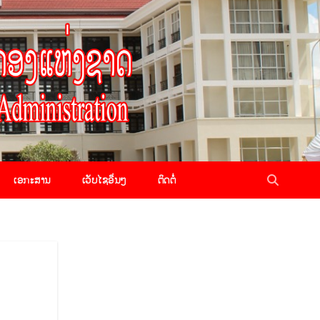
ເອກະສານ
ເວັບໄຊອື່ນໆ
ຕິດຕໍ່