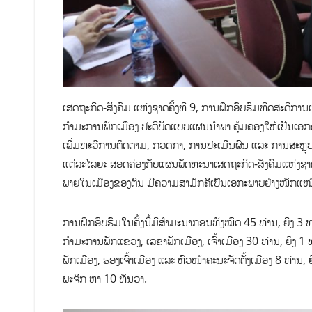
ເສດຖະກິດ-ສັງຄົມ ແຫ່ງຊາດຄັ້ງທີ 9, ການຝຶກອົບຮົມທິດສະດີການ
ກຳມະການພັກເມືອງ ປະຕິບັດແບບແຜນນໍາພາ ຄຸ້ມຄອງໃຫ້ເປັນເອກະ
ເພີ່ມທະວີການຕິດຕາມ, ກວດກາ, ການປະເມີນຜົນ ແລະ ການສະຫຼຸບ
ແຕ່ລະໄລຍະ ສອດຄ່ອງກັບແຜນພັດທະນາເສດຖະກິດ-ສັງຄົມແຫ່ງຊາ
ພາຍໃນເມືອງຂອງຕົນ ມີຄວາມສາມັກຄີເປັນເອກະພາບຢ່າງໜັກແໜ້ນ, 
ການຝຶກອົບຮົມໃນຄັ້ງນີ້ມີສຳມະນາກອນທັງໝົດ 45 ທ່ານ, ຍິງ 3
ກຳມະການພັກແຂວງ, ເລຂາພັກເມືອງ, ເຈົ້າເມືອງ 30 ທ່ານ, ຍິງ 1 ທ
ພັກເມືອງ, ຮອງເຈົ້າເມືອງ ແລະ ຫົວໜ້າຄະນະຈັດຕັ້ງເມືອງ 8 ທ່ານ, 
ພະຈິກ ຫາ 10 ທັນວາ.