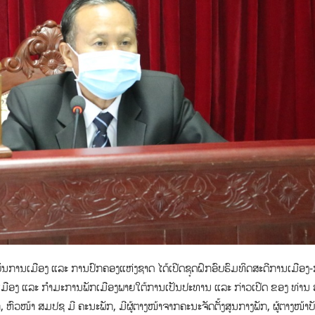
າບັນການເມືອງ ແລະ ການປົກຄອງແຫ່ງຊາດ ໄດ້ເປີດຊຸດຝຶກອົບຮົມທິດສະດີການເມືອງ
ກເມືອງ ແລະ ກຳມະການພັກເມືອງພາຍໃຕ້ການເປັນປະທານ ແລະ ກ່າວເປີດ ຂອງ ທ່ານ ຮ
ົວໜ້າ ສມປຊ ມີ ຄະນະພັກ, ມີຜູ້ຕາງໜ້າຈາກຄະນະຈັດຕັ້ງສູນກາງພັກ,​ ຜູ້ຕາງໜ້າບ