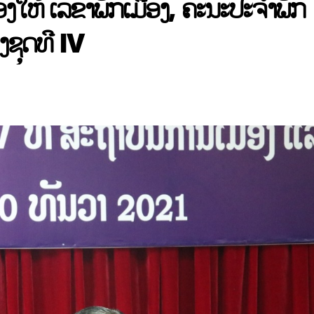
ງໃຫ້ ເລຂາພັກເມືອງ, ຄະນະປະຈຳພັກ
ງຊຸດທີ IV