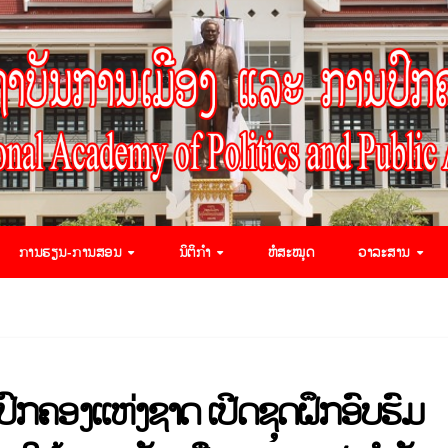
ການຮຽນ-ການສອນ
ນິຕິກຳ
ຫໍສະໝຸດ
ວາລະສານ
ົກຄອງແຫ່ງຊາດ ເປີດຊຸດຝຶກອົບຮົມ