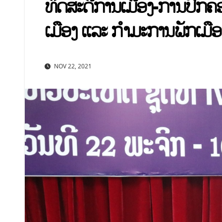
ທິດສະດີການເມືອງ-ການປົກຄອ
ເມືອງ ແລະ ກຳມະການພັກເມືອ
NOV 22, 2021