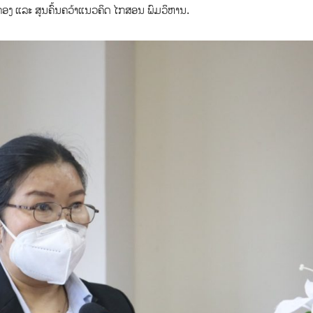
ກຄອງ ແລະ ສູນຄົ້ນຄວ້າແນວຄິດ ໄກສອນ ພົມວິຫານ.