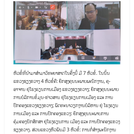
ຫົວຂໍ້ທີ່ນຳມາສຳມາວິທະຍາສາດໃນຄັ້ງນີ້ ມີ 7 ຫົວຂໍ້. ໃນນັ້ນ
ແຂວງຊຽງຂວາງ 4 ຫົວຂໍ້ຄື: ຍົກສູງຄຸນນະພາບພະນັກງານ, ຄູ-
ອາຈານ ຢູ່ໂຮງຮຽນການເມືອງ ແຂວງຊຽງຂວາງ; ຍົກສູງຄຸນນະພາບ
ການບໍລິການຂໍ້ມູນ-ຂ່າວສານ ຢູ່ໂຮງຮຽນການເມືອງ ແລະ ການ
ປົກຄອງແຂວງຊຽງຂວາງ; ພັດທະນາວຽກງານບໍລິຫານ ຢູ່ ໂຮງຮຽນ
ການເມືອງ ແລະ ການປົກຄອງແຂວງ: ຍົກສູງຄຸນນະພາບການ
ຄຸ້ມຄອງນັກສຶກສາ ຢູ່ໂຮງຮຽນການ ເມືອງ ແລະ ການປົກຄອງແຂວງ
ຊຽງຂວາງ. ສ່ວນແຂວງຫົວພັນມີ 3 ຫົວຂໍ້: ການກໍ່ສ້າງພະນັກງານ