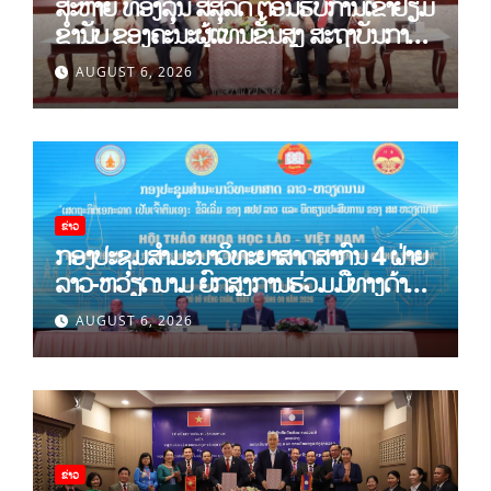
ສະຫາຍ ທອງລຸນ ສີສຸລິດ ຕ້ອນຮັບການເຂົ້າຢ້ຽມ
ຂຳ່ນັບ ຂອງຄະນະຜູ້ແທນຂັ້ນສູງ ສະຖາບັນການ
ເມືອງແຫ່ງຊາດ ໂຮ່ຈີມິນ ແລະ ສະຖາບັນບັນດິດ
AUGUST 6, 2026
ວິທະຍາສາດສັງຄົມຫວຽດນາມ
ຂ່າວ
ກອງປະຊຸມສໍາມະນາວິທະຍາສາດສາກົນ 4 ຝ່າຍ
ລາວ-ຫວຽດນາມ ຍົກສູງການຮ່ວມມືທາງດ້ານ
ທິດສະດີ ແລະ ພຶດຕິກໍາ ລາວ-ຫວຽດນາມ ແນໃສ່
AUGUST 6, 2026
ສ້າງເສດຖະກິດເອກະລາດເປັນເຈົ້າຕົນເອງຢ່າງ
ເຂັ້ມແຂງ
ຂ່າວ