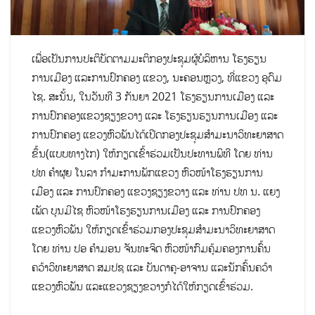
ເພື່ອເປັນການປະຕິບັດຕາມມະຕິກອງປະຊຸມຜູ້ບໍລິຫານ ໂຮງຮຽນ
ການເມືອງ ແລະການປົກຄອງ ແຂວງ, ນະຄອນຫຼວງ, ທີ່ແຂວງ ອຸດົມ
ໄຊ. ສະນັ້ນ, ໃນວັນທີ 3 ກັນຍາ 2021 ໂຮງຮຽນການເມືອງ ແລະ
ການປົກຄອງແຂວງຊຽງຂວາງ ແລະ ໂຮງຮຽນຮຽນການເມືອງ ແລະ
ການປົກຄອງ ແຂວງຫົວພັນໄດ້ເປີດກອງປະຊຸມສຳມະນາວິທະຍາສາດ
ຂຶ້ນ(ແບບທາງໄກ) ໃຫ້ກຽດເຂົ້າຮ່ວມເປັນປະທານພິທີ ໂດຍ ທ່ານ
ປທ ຄຳຜຸຍ ໂນລາ ກຳມະການພັກແຂວງ ຫົວໜ້າໂຮງຮຽນການ
ເມືອງ ແລະ ການປົກຄອງ ແຂວງຊຽງຂວາງ ແລະ ທ່ານ ປທ ນ. ແຍງ
ເພັດ ບຸນມີໄຊ ຫົວໜ້າໂຮງຮຽນການເມືອງ ແລະ ການປົກຄອງ
ແຂວງຫົວພັນ ໃຫ້ກຽດເຂົ້າຮ່ວມກອງປະຊຸມສໍາມະນາວິທະຍາສາດ
ໂດຍ ທ່ານ ປອ ຄຳມອນ ຈັນທະຈິດ ຫົວໜ້າກົມຄຸ້ມຄອງການຄົ້ນ
ຄວ້າວິທະຍາສາດ ສມປຊ ແລະ ບັນດາຄູ-ອາຈານ ແລະນັກຄົ້ນຄວ້າ
ແຂວງຫົວພັນ ແລະແຂວງຊຽງຂວາງກໍໄດ້ໃຫ້ກຽດເຂົ້າຮ່ວມ.