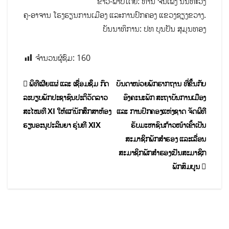
ຂ່າວ-ພາບໂດຍ: ທ່ານ ຈັນເພັງ ນັນທະວົງ
ຄູ-ອາຈານ ໂຮງຮຽນການເມືອງ ແລະການປົກຄອງ ແຂວງຊຽງຂວາງ.
ບັນນາທິການ: ປທ ບຸນປັນ ສຸມຸນທອງ
ຈຳນວນຜູ້ຊົມ:
160
ພິທີເຜີຍແຜ່ ແລະ ເຊື່ອມຊຶມ ກົດ
ບັນດາໜ່ວຍພັກຮາກຖານ ທີ່ຂຶ້ນກັບ
ລະບຽບພັກປະຊາຊົນປະຕິວັດລາວ
ອົງຄະນະພັກ ສະຖາບັນການເມືອງ
ສະໄໝທີ XI ໃຫ້ແກ່ນັກສຶກສາຫ້ອງ
ແລະ ການປົກຄອງແຫ່ງຊາດ ຈັດພິທີ
ຮຽນອະນຸປະລິນຍາ ຮຸ່ນທີ XIX
ຮັບມະຫາຊົນກ້າວໜ້າເຂົ້າເປັນ
ສະມາຊິກພັກສຳຮອງ ແລະເລື່ອນ
ສະມາຊິກພັກສຳຮອງເປັນສະມາຊິກ
ພັກສົມບູນ