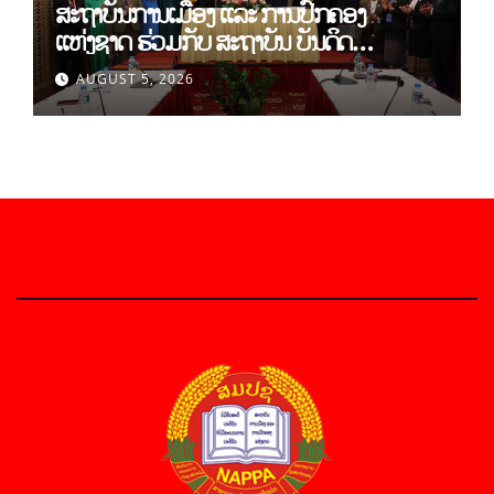
ສະຖາບັນການເມືອງ ແລະ ການປົກຄອງ
ແຫ່ງຊາດ ຮ່ວມກັບ ສະຖາບັນ ບັນດິດ
ວິທະຍາສາດສັງຄົມ ຫວຽດນາມ ເຊັນບົດບັນທຶກ
AUGUST 5, 2026
ການຮ່ວມມືທາງດ້ານວິທະຍາສາດ (2026-
2030)