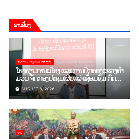
ຂ່າວອື່ນໆ
ຂ່າວການເມືອງ-ການປົກທ້ອງຖີນ
ໂຮງຮຽນການເມືອງ ແລະ ການປົກຄອງແຂວງຄຳ
ມ່ວນ ຈັດກອງປະຊຸມເຜີຍແຜ່-ເຊື່ອມຊຶມ ກົດ
ລະບຽບ ຂອງພັກປະຊາຊົນປະຕິວັດລາວ ສະໄໝ
AUGUST 8, 2026
ທີ XII.
ຂ່າວ