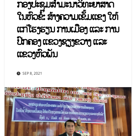
ກອງປະຊຸມສຳມະນາວິທະຍາສາດ
ໃນຫົວຂໍ້: ສ້າງຄວາມເຂັ້ມແຂງ ໃຫ້
ແກ່ໂຮງຮຽນ ການເມືອງ ແລະ ການ
ປົກຄອງ ແຂວງຊຽງຂວາງ ແລະ
ແຂວງຫົວພັນ
SEP 8, 2021