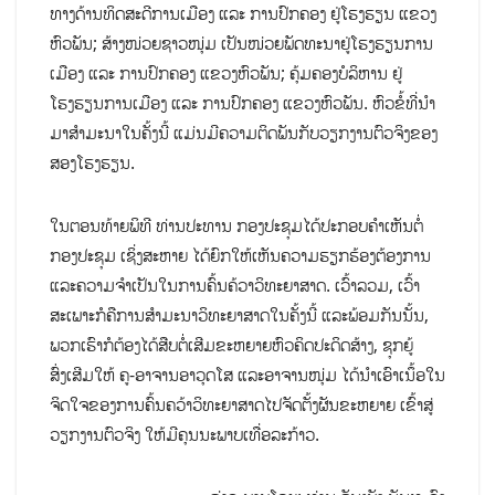
ທາງດ້ານທິດສະດີການເມືອງ ແລະ ການປົກຄອງ ຢູ່ໂຮງຮຽນ ແຂວງ
ຫົວພັນ; ສ້າງໜ່ວຍຊາວໜຸ່ມ ເປັນໜ່ວຍພັດທະນາຢູ່ໂຮງຮຽນການ
ເມືອງ ແລະ ການປົກຄອງ ແຂວງຫົວພັນ; ຄຸ້ມຄອງບໍລິຫານ ຢູ່
ໂຮງຮຽນການເມືອງ ແລະ ການປົກຄອງ ແຂວງຫົວພັນ. ຫົວຂໍ້ທີ່ນຳ
ມາສຳມະນາໃນຄັ້ງນີ້ ແມ່ນມີຄວາມຕິດພັນກັບວຽກງານຕົວຈິງຂອງ
ສອງໂຮງຮຽນ.
ໃນຕອນທ້າຍພິທີ ທ່ານປະທານ ກອງປະຊຸມໄດ້ປະກອບຄຳເຫັນຕໍ່
ກອງປະຊຸມ ເຊິ່ງສະຫາຍ ໄດ້ຍົກໃຫ້ເຫັນຄວາມຮຽກຮ້ອງຕ້ອງການ
ແລະຄວາມຈໍາເປັນໃນການຄົ້ນຄ້ວາວິທະຍາສາດ. ເວົ້າລວມ, ເວົ້າ
ສະເພາະກໍຄືການສໍາມະນາວິທະຍາສາດໃນຄັ້ງນີ້ ແລະພ້ອມກັນນັ້ນ,
ພວກເຮົາກໍຕ້ອງໄດ້ສືບຕໍ່ເສີມຂະຫຍາຍຫົວຄິດປະດິດສ້າງ, ຊຸກຍູ້
ສົ່ງເສີມໃຫ້ ຄູ-ອາຈານອາວຸດໂສ ແລະອາຈານໜຸ່ມ ໄດ້ນໍາເອົາເນຶ້ອໃນ
ຈິດໃຈຂອງການຄົ້ນຄວ້າວິທະຍາສາດໄປຈັດຕັ້ງຜັນຂະຫຍາຍ ເຂົ້າສູ່
ວຽກງານຕົວຈິງ ໃຫ້ມີຄຸນນະພາບເທື່ອລະກ້າວ.