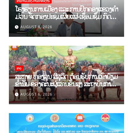
ຂ່າວການເມືອງ-ການປົກທ້ອງຖີນ
ໂຮງຮຽນການເມືອງ ແລະ ການປົກຄອງແຂວງຄຳ
ມ່ວນ ຈັດກອງປະຊຸມເຜີຍແຜ່-ເຊື່ອມຊຶມ ກົດ
ລະບຽບ ຂອງພັກປະຊາຊົນປະຕິວັດລາວ ສະໄໝ
AUGUST 8, 2026
ທີ XII.
ຂ່າວ
ສະຫາຍ ທອງລຸນ ສີສຸລິດ ຕ້ອນຮັບການເຂົ້າຢ້ຽມ
ຂຳ່ນັບ ຂອງຄະນະຜູ້ແທນຂັ້ນສູງ ສະຖາບັນການ
ເມືອງແຫ່ງຊາດ ໂຮ່ຈີມິນ ແລະ ສະຖາບັນບັນດິດ
AUGUST 6, 2026
ວິທະຍາສາດສັງຄົມຫວຽດນາມ