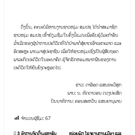
ດັ່ງນັ້ນ, ຄະນະບໍລິຫານງານຊາວໜຸ່ມ ສມປຊ ໄດ້ນໍາສະມາຊິກ
ຊາວໜຸ່ມ ສມປຊ ເຂົ້າຢ້ຽມຊົມໃນຄັ້ງນີ້ແມ່ນເພື່ອຮັບຮູ້ວິລະກໍາອັນ
ລໍ້າເລີດຂອງຜູ້ນໍາການປະຕິວັດທີ່ໄດ້ນໍາພາຕໍ່ສູ້ຍາດເອົາເອກະລາດ ແລະ
ອິດສະຫຼະ ພາບມາສູ່ປະຊາຊົນ ເພື່ອໃຫ້ຊາວໜຸ່ມເຊິ່ງເປັນຜູ້ສືບຖອດ
ພາລະກິດປະຕິວັດໃນອະນາຄົດ ຮູ້ຈັກຮັກຫອມໝາກຜົນຂອງການ
ປະຕິວັດໃຫ້ຍືນຍົງຕະຫຼອດໄປ.
ຂ່າວ: ຕາອັອດ ແສນທະວີສຸກ
ພາບ: ນ. ທິດດາວອນ ດວງປະເສີດ
ບັນນາທິການ: ຄອນສະຫວັນ ແສນຍານຸພາບ
ຈຳນວນຜູ້ຊົມ:
67
3 ອົງການຈັດຕັ້ງມະຫາຊົນ
ໜ່ວຍພັກ ໂຮງຮຽນການເມືອງ ແລະ