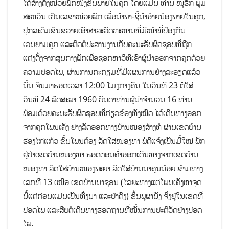
ໄດ້ສ້າງຕັ້ງໜ່ວຍພັກໜຶ່ງຂຶ້ນພາຍໃນຄຸກ ໂດຍແມ່ນ ທ່ານ ໜູຮັກ ພູມ
ສະຫວັນ ເປັນເລຂາໜ່ວຍພັກ ເພື່ອນໍາພາ-ຊີ້ນໍາອ້າຍນ້ອງພາຍໃນຄຸກ,
ປຸກລະດົມຂົນຂວາຍເອົາສາລະວັດທະຫານທີ່ມີໜ້າທີ່ປ້ອງກັນ
ເວນຍາມຄຸກ ແລະຕິດຕໍ່ປະສານງານກັບຄະນະຮັບຜິດຊອບທີ່ຖືກ
ແຕ່ງຕັ້ງຈາກສູນກາງພັກເພື່ອຊອກຫາວິທີເອົາຜູ້ນໍາອອກຈາກຄຸກດ້ວຍ
ຄວາມປອດໄພ, ຜ່ານການກະກຽມທີ່ມີແຜນການຢ່າງລະອຽດແລ້ວ
ນັ້ນ ຈົນມາຮອດເວລາ 12:00 ໂມງກາງຄືນ ໃນວັນທີ 23 ຕໍ່ໃສ່
ວັນທີ 24 ພຶດສະພາ 1960 ບັນດາທ່ານຜູ້ນໍາຈໍານວນ 16 ທ່ານ
ພ້ອມດ້ວຍຄະນະຮັບຜິດຊອບທີ່ກ່ຽວຂ້ອງທັງໝົດ ໄດ້ເດີນທາງອອກ
ຈາກຄຸກໂພນເຄັງ ຍ່າງລັດອອກທາງບ້ານໜອງສ້າງທໍ່ ຜ່ານເຂດບ້ານ
ຮ່ອງໄກ່ແກ້ວ ຂຶ້ນໂພນຕ້ອງ ລັດໃສ່ໜອງທາ ພໍດີແຈ້ງເປັນມື້ໃໝ່ ພັກ
ຢູ່ປ່າເຂດບ້ານໜອງທາ ຮອດຕອນຄໍ່າອອກເດີນທາງຈາກເຂດບ້ານ
ໜອງທາ ລັດໃສ່ບ້ານໜອງພະຍາ ລັດໃສ່ບ້ານນາຄູນນ້ອຍ ຂ້າມທາງ
ເລກທີ 13 ເໜືອ ເຂດບ້ານນາຊອນ (ໄລຍະທາງແຕ່ໂພນເຄັງຫາຈຸດ
ນີ້ແຕ່ກ່ອນແມ່ນເປັນທົ່ງນາ ແລະປ່າດົງ) ຂຶ້ນພູຜານັງ ຈຶ່ງຢູ່ໃນເຂດທີ່
ປອດໄພ ແລະສືບຕໍ່ເດີນທາງຮອດຖານທີ່ໝັ້ນການປະຕິວັດຢ່າງປອດ
ໄພ.