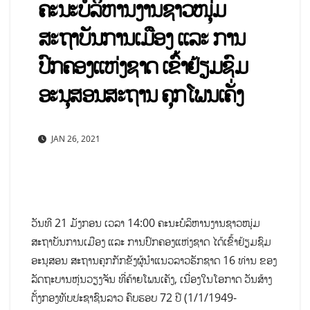
ຄະນະບໍລິຫານງານຊາວໜຸ່ມ
ສະຖາບັນການເມືອງ ແລະ ການ
ປົກຄອງແຫ່ງຊາດ ເຂົ້າຢ້ຽມຊົມ
ອະນຸສອນສະຖານ ຄຸກໂພນເຄັ່ງ
JAN 26, 2021
ວັນທີ 21 ມັງກອນ ເວລາ 14:00 ຄະນະບໍລິຫານງານຊາວໜຸ່ມ
ສະຖາບັນການເມືອງ ແລະ ການປົກຄອງແຫ່ງຊາດ ໄດ້ເຂົ້າຢ້ຽມຊົມ
ອະນຸສອນ ສະຖານຄຸກກັກຂັງຜູ້ນໍາແນວລາວຮັກຊາດ 16 ທ່ານ ຂອງ
ລັດຖະບານຫຸ່ນວຽງຈັນ ທີ່ຄ້າຍໂພນເຄັງ, ເນື່ອງໃນໂອກາດ ວັນສ້າງ
ຕັ້ງກອງທັບປະຊາຊົນລາວ ຄົບຮອບ 72 ປີ (1/1/1949-