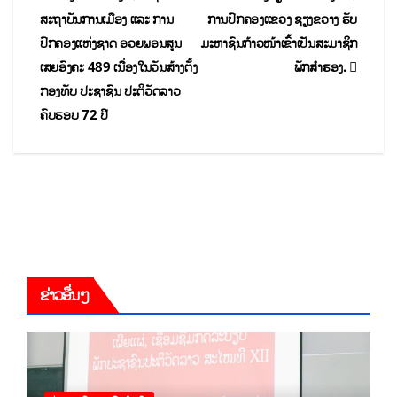
ສະຖາບັນການເມືອງ ແລະ ການ
ການປົກຄອງແຂວງ ຊຽງຂວາງ ຮັບ
ປົກຄອງແຫ່ງຊາດ ອວຍພອນສູນ
ມະຫາຊົນກ້າວໜ້າເຂົ້້າເປັນສະມາຊິກ
ເສຍອົງຄະ 489 ເນື່ອງໃນວັນສ້າງຕັ້ງ
ພັກສຳຮອງ.
ກອງທັບ ປະຊາຊົນ ປະຕິວັດລາວ
ຄົບຮອບ 72 ປີ
ຂ່າວອື່ນໆ