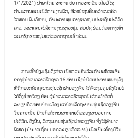
1/1/2021) ນໍາພາໂດຍ ສະຫາຍ ປອ ດາວສະຫວັນ ເຄືອມີໄຊ
ກຳມະການຄະນະບໍລິຫານງານພັກ, ຫົວໜ້າສູນຄົ້ນຄວ້າແນວຄິດ
ໄກສອນ ພົມວິຫານ, ກຳມະການສູນກາງຊາວໜຸ່ມປະຊາຊົນປະຕິວັດ
ລາວ, ເລຂາຄະນະບໍລິຫານງານຊາວໜຸ່ມ ສມປຊ ພ້ອມດ້ວຍຕາງໜ້າ
ສະມາຊິກຊາວໜຸ່ມແຕ່ລະຮາກຖານເຂົ້າຮ່ວມ.
ການເຂົ້າຢ້ຽມຊົມດັ່ງກ່າວ ເພື່ອຫວນຄືນວິລະກຳມະຫັດສະຈັນ
ຂອງຜູ້ນໍາແນວລາວຮັກຊາດ 16 ທ່ານ ເຊິ່ງນຳໂດຍປະທານສຸພານຸວົງ
ທີ່ຖືກພວກລັດຖະບານຫຸ່ນເຊີດຝ່າຍວຽງຈັນ ໄດ້ຈັບກຸມຄຸມຂັງໂດຍບໍ່
ໄດ້ຕັັ້ງຂໍ້ຫາໃດໆ ຍ້ອນຜູ້ນໍາແນວລາວຮັກຊາດບໍ່ໄດ້ກະທໍາຜິດຕໍ່
ລະບຽບກົດໝາຍບ້ານເມືອງ ແຕ່ຍ້ອນລັດຖະບານຫຸ່ນເຊີດວຽງຈັນ
ໃນຂະນະນັ້ນ ຢ້ານກົວຕໍ່ການຂະຫຍາຍຕົວຂອງຂະບວນການ
ປະຕິວັດ. ດັ່ງນັ້ນ, ລັດຖະບານຫຸ່ນເຊີດຝ່າຍວຽງຈັນ ຈຶ່ງໃຊ້ອໍານາດ
ພິເສດ (ນໍານາດເຖື່ອນນອກລະບຽບກົດໝາຍ) ເພື່ອເປັນເຄື່ອງມືໃນ
ການປາບປາມຈັບກຸມຄຸມຂັງຜູ້ນໍາການປະຕິວັດ.