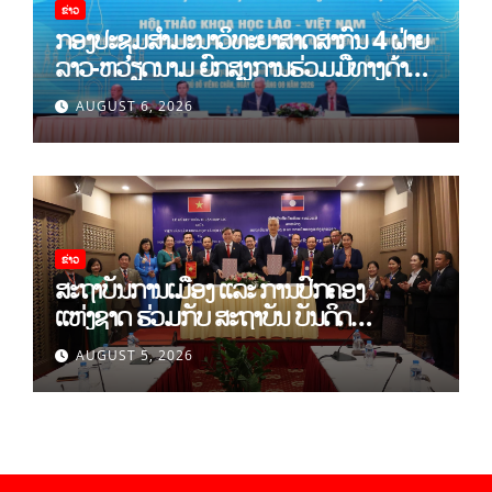
ຂ່າວ
ກອງປະຊຸມສໍາມະນາວິທະຍາສາດສາກົນ 4 ຝ່າຍ
ລາວ-ຫວຽດນາມ ຍົກສູງການຮ່ວມມືທາງດ້ານ
ທິດສະດີ ແລະ ພຶດຕິກໍາ ລາວ-ຫວຽດນາມ ແນໃສ່
AUGUST 6, 2026
ສ້າງເສດຖະກິດເອກະລາດເປັນເຈົ້າຕົນເອງຢ່າງ
ເຂັ້ມແຂງ
ຂ່າວ
ສະຖາບັນການເມືອງ ແລະ ການປົກຄອງ
ແຫ່ງຊາດ ຮ່ວມກັບ ສະຖາບັນ ບັນດິດ
ວິທະຍາສາດສັງຄົມ ຫວຽດນາມ ເຊັນບົດບັນທຶກ
AUGUST 5, 2026
ການຮ່ວມມືທາງດ້ານວິທະຍາສາດ (2026-
2030)