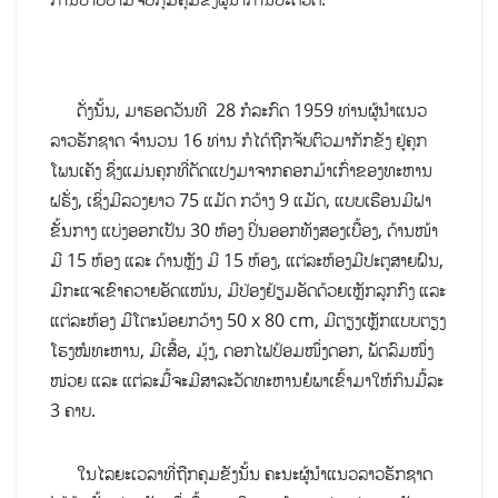
ດັ່ງນັ້ນ, ມາຮອດວັນທີ 28 ກໍລະກົດ 1959 ທ່ານຜູ້ນຳແນວ
ລາວຮັກຊາດ ຈຳນວນ 16 ທ່ານ ກໍໄດ້ຖືກຈັບຕົວມາກັກຂັງ ຢູ່ຄຸກ
ໂພນເຄັງ ຊຶ່ງແມ່ນຄຸກທີ່ດັດແປງມາຈາກຄອກມ້າເກົ່າຂອງທະຫານ
ຝຣັ່ງ, ເຊິ່ງມີລວງຍາວ 75 ແມັດ ກວ້າງ 9 ແມັດ, ແບບເຮືອນມີຝາ
ຂັ້ນກາງ ແບ່ງອອກເປັນ 30 ຫ້ອງ ປິ່ນອອກທັງສອງເບື້ອງ, ດ້ານໜ້າ
ມີ 15 ຫ້ອງ ແລະ ດ້ານຫຼັງ ມີ 15 ຫ້ອງ, ແຕ່ລະຫ້ອງມີປະຕູສາຍຝົນ,
ມີກະແຈເຂົາຄວາຍອັດແໜ້ນ, ມີປ່ອງຢ້ຽມອັດດ້ວຍເຫຼັກລູກກົງ ແລະ
ແຕ່ລະຫ້ອງ ມີໂຕະນ້ອຍກວ້າງ 50 x 80 cm, ມີຕຽງເຫຼັກແບບຕຽງ
ໂຮງໝໍທະຫານ, ມີເສື້ອ, ມຸ້ງ, ດອກໄຟປ້ອມໜຶ່ງດອກ, ພັດລົມໜຶ່ງ
ໜ່ວຍ ແລະ ແຕ່ລະມື້ຈະມີສາລະວັດທະຫານຍໍພາເຂົ້າມາໃຫ້ກິນມື້ລະ
3 ຄາບ.
ໃນໄລຍະເວລາທີ່ຖືກຄຸມຂັງນັ້ນ ຄະນະຜູ້ນໍາແນວລາວຮັກຊາດ