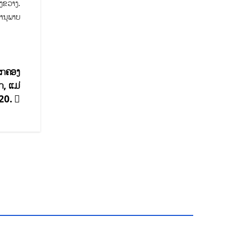
ງຂວາງ.
ານຸພາບ
ົກຄອງ
ກ, ແມ່
020.