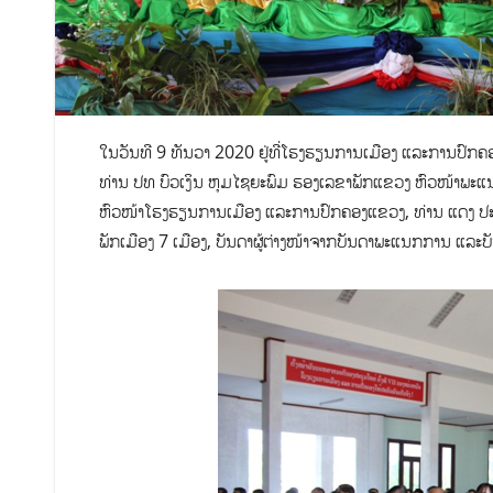
ໃນວັນທີ 9 ທັນວາ 2020 ຢູ່ທີ່ໂຮງຮຽນການເມືອງ ແລະການປົກຄ
ທ່ານ ປທ ບົວເງິນ ຫຸມໄຊຍະພົມ ຮອງເລຂາພັກແຂວງ ຫົວໜ້າພະແ
ຫົວໜ້າໂຮງຮຽນການເມືອງ ແລະການປົກຄອງແຂວງ, ທ່ານ ແດງ ປະທ
ພັກເມືອງ 7 ເມືອງ, ບັນດາຜູ້ຕ່າງໜ້າຈາກບັນດາພະແນກການ ແລະບັ