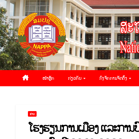
ໜ້າຫຼັກ
ກ່ຽວກັບ
ກົງຈັກການຈັດຕັ້ງ
ຂ່າວ
ໂຮງຮຽນການເມືອງ ແລະການປົ