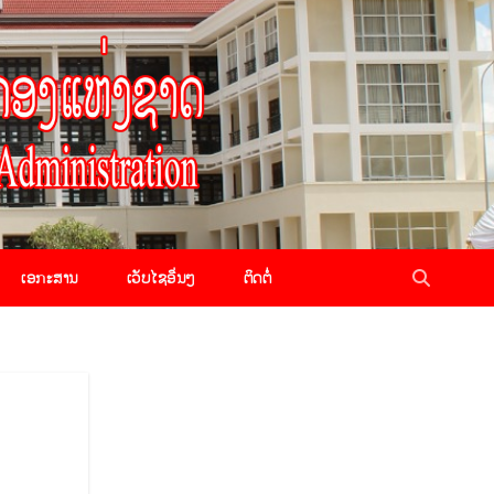
ເອກະສານ
ເວັບໄຊອື່ນໆ
ຕິດຕໍ່