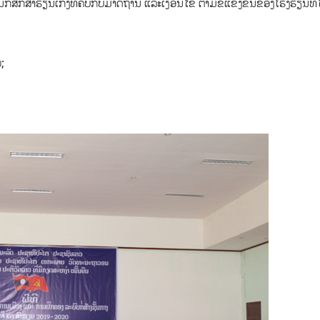
ັກສຶກສາຮຽນເກັ່ງທີ່ຄົບກັບມາດຖານ ແລະເງື່ອນໄຂ ຕາມຂໍ້ແຂ່ງຂັນຂອງໂຮງຮຽນທີ່ໄ
ແຕ່ລະປະເພດມີດັ່ງ​ນີ້:
ຍ, ຍິງ 10 ສະຫາຍ;
ຍ, ຍິງ 02 ສະຫາຍ.