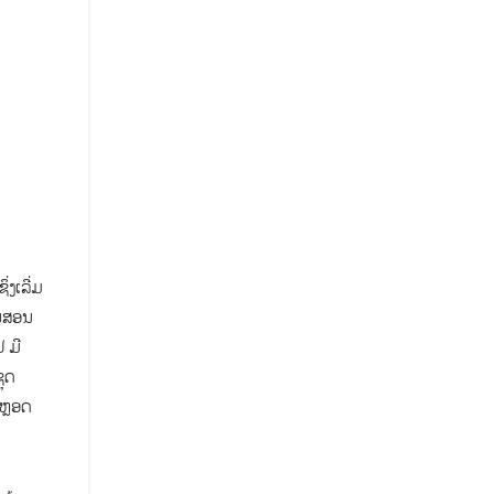
່ງເລີ່ມ
ານສອນ
 ມີ
ຸດ
ະຫຼອດ