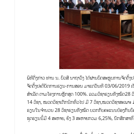
ພິທີດັ່ງກ່າວ ທ່ານ ນ. ບົວສີ ນາຖາວົງ ໄດ້ຜ່ານບົດສະຫຼຸບການຈັດຕ
ຈັດຕັ້ງປະຕິບັດການຮຽນ-ການສອນ ມາແຕ່ວັນທີ 03/06/2019 
ສຳເລັດ ຕາມໂຄງການຫຼັກສູດ 100%. ລວມວິຊາຮຽນທັງໝົດ28 ວິຊ
14 ວິຊາ, ໝວດວິຊາເຕັກນິກທົ່ວໄປ ມີ 7 ວິຊາ,ໝວດວິຊາສະເພາະ 
ຮຽນໃນຈຳນວນ 28 ວິຊາຮຽນທັງໝົດ ບວກກັບຄະແນນປ້ອງກັນບົດທົບ
ຊຸດຮຽນນີ້ມີ 4 ສະຫາຍ, ຍິງ 3 ສະ​ຫາຍກວມ 6,25%, ນັກສຶກ