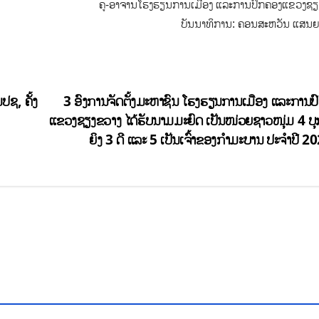
ຄູ-ອາຈານໂຮງຮຽນການເມືອງ ແລະການປົກຄອງແຂວງຊຽ
ບັນນາທິການ: ຄອນສະຫວັນ ແສນຍ
ປຊ, ຄັ້ງ
3 ອົງການຈັດຕັ້ງມະຫາຊົນ ໂຮງຮຽນການເມືອງ ແລະການປ
ແຂວງຊຽງຂວາງ ໄດ້ຮັບນາມມະຍົດ ເປັນໜ່ວຍຊາວໜຸ່ມ 4 ບຸ
ຍິງ 3 ດີ ແລະ 5 ເປັນເຈົ້າຂອງກຳມະບານ ປະຈຳປີ 2