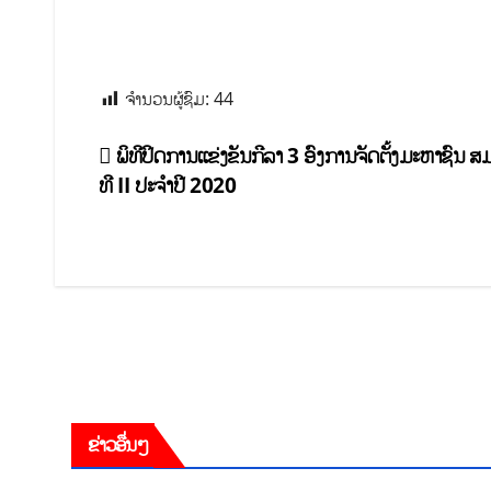
ຈຳນວນຜູ້ຊົມ:
44
ພິທີປິດການແຂ່ງຂັນກີລາ 3 ອົງການຈັດຕັ້ງມະຫາຊົນ ສມ
ທີ II ປະຈຳປີ 2020
ຂ່າວອື່ນໆ