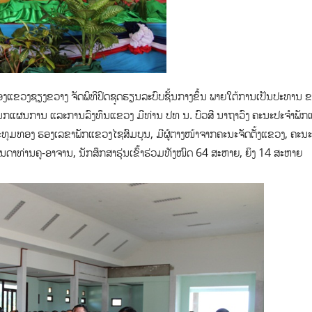
ອງແຂວງຊຽງຂວາງ ຈັດພິທີປິດຊຸດຮຽນລະບົບຊັ້ນກາງຂຶ້ນ ພາຍໃຕ້ການເປັນປະທານ 
ນກແຜນການ ແລະການລົງທຶນແຂວງ ມີທ່ານ ປທ ນ. ບົວສີ ນາຖາວົງ ຄະນະປະຈຳພັກ
ຸມທອງ ຮອງເລຂາພັກແຂວງໄຊສົມບຸນ, ມີຜູ້ຕາງໜ້າຈາກຄະນະຈັດຕັ້ງແຂວງ, ຄະນ
ນດາທ່ານຄູ-ອາຈານ, ນັກສຶກສາຮຸ່ນເຂົ້່າຮ່ວມທັງໜົດ 64 ສະຫາຍ, ຍິງ 14 ສະຫາຍ