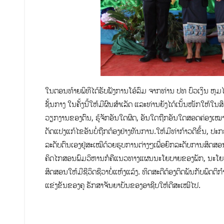
ໃນຕອນທ້າຍພິທີໄດ້ຮັບຟັງການໂອ້ລົມ ຈາກທ່ານ ປທ ບົວເງິນ ຫຸມໄຊຍ
ຊັ້ນກາງ ໃນຄັ້ງນີ້ໃຫ້ມີຜົນສຳເລັດ ແລະທ່ານຍັງໄດ້ເນັ້ນໜັກໃຫ້ໃນ
ວຽກງານຂອງຕົນ, ຮູ້ຈັກອັນໃດຜິດ, ອັນໃດຖືກອັນໃດສອດຄ່ອງເໝາະສົມ 
ດັດແປງແກ້ໄຂອັນບໍ່ຖືກຕ້ອງຢ່າງທັນການ.ໃຫ້ມີທ່າກ້າວດີຂຶ້ນ, ປະກອບ
ລະ​ດັບ​ຕົນ​ເອງ​ຢູ່​ສະ​ເໝີ​ດ້ວຍ​ຮູບ​ການ​ຕ່າງໆເພື່ອ​ຍົກ​ລະ​ດັບ​ການ​ສິດ​
ຄິດໄກ​ສອນພົມ​ວິ​ຫານກໍ​ຄືແນວທາງແຜນນະໂຍບາຍຂອງພັກ, ນະໂ
ສິດສອນໃຫ້ມີຊີວິດຊີວາບໍ່ແຫ້ງແລ້ງ. ທິດ​ສະ​ດີຕ້ອງ​ຕິດ​ພັນ​ກັບ​ພ
ແຂ່ງຂັນຂອງຄູ ຮັກ​ສາ​ຈັນ​ຍາ​ບັນ​ຂອງ​ອາ​ຊີບ​ໃຫ້​ດີ​ສະ​ເໝີ​ໄປ.