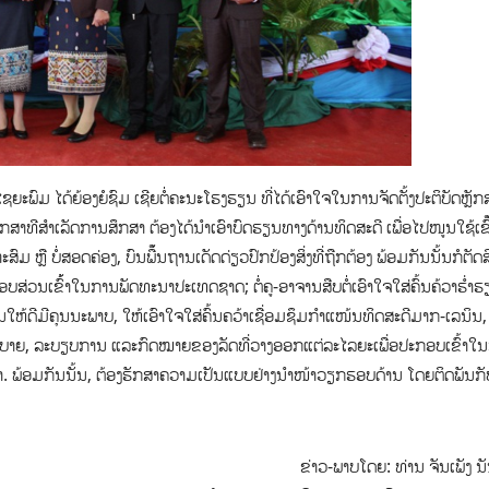
ະພົມ ໄດ້ຍ້ອງຍໍຊົມ ເຊີຍຕໍ່ຄະນະໂຮງຮຽນ ທີ່ໄດ້ເອົາໃຈໃນການຈັດຕັ້ງປະຕິບັດຫຼັກ
ສຶກສາທີສຳເລັດການສຶກສາ ຕ້ອງໄດ້ນຳເອົາບົດຮຽນທາງດ້ານທິດສະດີ ເພື່ອໄປໜູນໃຊ້ເຂົ
ຫຼື ບໍ່ສອດຄ່ອງ, ບົນພື້໊ນຖານເດັດດ່ຽວປົກປ້ອງສິ່ງທີ່ຖືກຕ້ອງ ພ້ອມກັນນັ້ນກໍຕັດ
ສ່ວນເຂົ້້າໃນການພັດທະນາປະເທດຊາດ; ຕໍ່ຄູ-ອາຈານ​ສືບ​ຕໍ່​ເອົາ​ໃຈ​ໃສ່ຄົ້ນຄ້ວາຮໍ່າຮ
ສອນ​ໃຫ້​ດີ​ມີ​ຄຸນ​ນະ​ພາບ, ໃຫ້​ເອົາ​ໃຈ​ໃສ່​ຄົ້ນ​ຄວ້າ​ເຊື່ອມ​ຊຶມກຳແໜ້ນທິດ​ສະ​ດີ​ມາກ-ເລ​ນິນ
ຍບາຍ, ລະບຽບການ ແລະກົດໝາຍຂອງ​ລັດທີ່ວາງອອກແຕ່ລະໄລຍະເພື່ອປະກອບເຂົ້າໃ
ຶດ​ຕິ​ກຳ. ພ້ອມ​ກັນ​ນັ້ນ, ຕ້ອງຮັກສາຄວາມເປັນແບບຢ່າງນຳໜ້າວຽກຮອບດ້ານ ໂດຍຕິດພັນກັບ
ຂ່າວ-ພາບໂດຍ: ທ່ານ ຈັນເພັງ ນັ