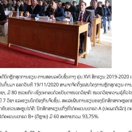
ັ້ງປະຕິບັດຫຼັກສູດການຮຽນ-ການສອນລະບົບຊັ້ນກາງ ຮຸ່ນ XVI ສົກຮຽນ 2019-2020 ເຊິ
ເປັນຕົ້ນມາ ຮອດວັນທີ 19/11/2020 ສາມາດຈັດຕັ້ງແຜນໂຄງການຫຼັກສູດຮຽນ-ກ
າ, ມີ 80 ໜ່ວຍກິດ ເຊິ່ງປະກອບດ້ວຍບັນດາໜວດວິຊາຄື: ໝວດວິຊາຄວາມຮູ້ທົ່ວໄປ
ມີ 7 ວິຊາ ແລະຂຽນບົດປ້ອງກັນຈົບຊັ້ນ. ສະເລ່ຍຜົນການຮຽນຂອງນັກສຶກສາຕະຫຼອດຊ
ທວນສະຫຼຸບໄດ້ຄື: ນັກສຶກສາຮຽນເກັ່ງທີ່ໄດ້ຄະແນນເກຣດ A (ປະເພດດີເລີດ) ຕ
ສາທີ່ໄດ້ຄະແນນເກຣດ B+ (ດີຫຼາຍ) ມີ 60 ສະຫາຍກວມ 93,75%.