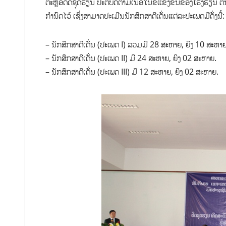
ຕະຫຼອດດຊຸດຮຽນ ປະຕິບັດຕາມເນື້ອໃນຂໍ້ແຂ່ງຂັນຂອງໂຮງຮຽນ ຕໍ່ນ
ກຳນົດໄວ້ ເຊິ່ງສາມາດປະເມີນນັກສຶກສາດີເດັ່ນ
– ນັກສຶກສາດີເດັ່ນ (ປະເພດ I) ລວມມີ 28 ສະຫາ
– ນັກສຶກສາດີເດັ່ນ (ປະເພດ II) ມີ 24 ສະຫາ
– ນັກສຶກສາດີເດັ່ນ (ປະເພດ III) ມີ 12 ສະຫາຍ, ຍິງ 02 ສະຫາຍ.