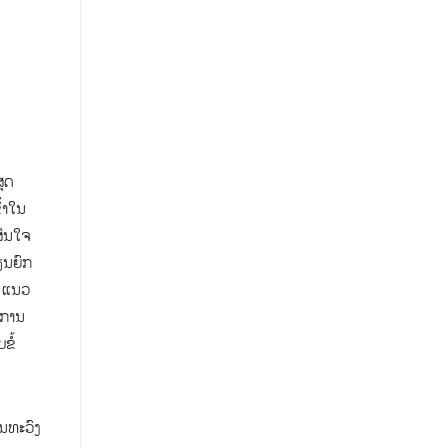
ສູດ
້໊າໃນ
ສິນໃຈ
ຽນຍົກ​
, ແນວ​
ນການ
ຂໍ້
ນທະວົງ