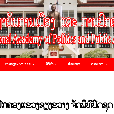
ການຮຽນ-ການສອນ
ນິຕິກຳ
ຫໍສະໝຸດ
ວາລະສານ
ກຄອງແຂວງຊຽງຂວາງ ຈັດພິທີປິດຊຸດ