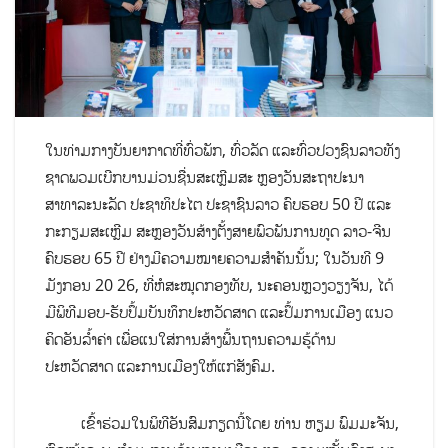
ໃນທ່າມກາງບັນຍາກາດທີ່ທົ່ວພັກ, ທົ່ວລັດ ແລະທົ່ວປວງຊົນລາວທັງ
ຊາດພວມເບີກບານມ່ວນຊື່ນສະເຫຼີມສະ ຫຼອງວັນສະຖາປະນາ
ສາທາລະນະລັດ ປະຊາທິປະໄຕ ປະຊາຊົນລາວ ຄົບຮອບ 50 ປີ ແລະ
ກະກຽມສະເຫຼີມ ສະຫຼອງວັນສ້າງຕັ້ງສາຍພົວພັນການທູດ ລາວ-ຈີນ
ຄົບຮອບ 65 ປີ ຢ່າງມີຄວາມໝາຍຄວາມສໍາຄັນນັ້ນ; ໃນວັນທີ 9
ມັງກອນ 20 26, ທີ່ຫໍສະໝຸດກອງທັບ, ນະຄອນຫຼວງວຽງຈັນ, ໄດ້
ມີພິທີມອບ-ຮັບປຶ້ມບັນທຶກປະຫວັດສາດ ແລະປຶ້ມການເມືອງ ແນວ
ຄິດອັນລຳ້ຄ່າ ເພື່ອແນໃສ່ການສ້າງພື້ນຖານຄວາມຮູ້ດ້ານ
ປະຫວັດສາດ ແລະການເມືອງໃຫ້ແກ່ສັງຄົມ.
ເຂົ້າຮ່ວມໃນພິທີອັນສົມກຽດນີ້ໂດຍ ທ່ານ ຫຽມ ພົມມະຈັນ,