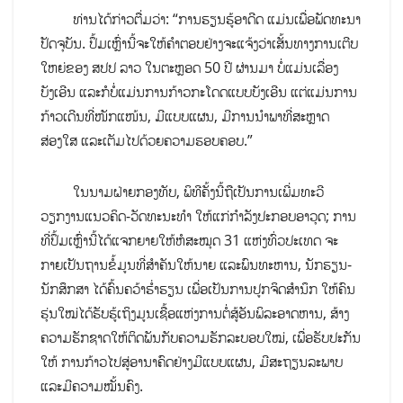
ທ່ານໄດ້ກ່າວຕື່ມວ່າ: “ການຮຽນຮູ້ອາດີດ ແມ່ນເພື່ອພັດທະນາ
ປັດຈຸບັນ. ປຶ້ມເຫຼົ່ານີ້ຈະໃຫ້ຄຳຕອບຢ່າງຈະແຈ້ງວ່າເສັ້ນທາງການເຕີບ
ໃຫຍ່ຂອງ ສປປ ລາວ ໃນຕະຫຼອດ 50 ປີ ຜ່ານມາ ບໍ່ແມ່ນເລື່ອງ
ບັງເອີນ ແລະກໍບໍ່ແມ່ນການກ້າວກະໂດດແບບບັງເອີນ ແຕ່ແມ່ນການ
ກ້າວເດີນທີ່ໜັກແໜ້ນ, ມີແບບແຜນ, ມີການນຳພາທີ່ສະຫຼາດ
ສ່ອງໃສ ແລະເຕັມໄປດ້ວຍຄວາມຮອບຄອບ.”
ໃນນາມຝ່າຍກອງທັບ, ພິທີຄັ້ງນີ້ຖືເປັນການເພີ່ມທະວີ
ວຽກງານແນວຄິດ-ວັດທະນະທຳ ໃຫ້ແກ່ກຳລັງປະກອບອາວຸດ; ການ
ທີ່ປຶ້ມເຫຼົ່ານີ້ໄດ້ແຈກຍາຍໃຫ້ຫໍສະໝຸດ 31 ແຫ່ງທົ່ວປະເທດ ຈະ
ກາຍເປັນຖານຂໍ້ມູນທີ່ສຳຄັນໃຫ້ນາຍ ແລະພົນທະຫານ, ນັກຮຽນ-
ນັກສຶກສາ ໄດ້ຄົ້ນຄວ້າຮຳ່ຮຽນ ເພື່ອເປັນການປູກຈິດສຳນຶກ ໃຫ້ຄົນ
ຮຸ່ນໃໝ່ໄດ້ຮັບຮູ້ເຖິງມູນເຊື້ອແຫ່ງການຕໍ່ສູ້ອັນພິລະອາດຫານ, ສ້າງ
ຄວາມຮັກຊາດໃຫ້ຕິດພັນກັບຄວາມຮັກລະບອບໃໝ່, ເພື່ອຮັບປະກັນ
ໃຫ້ ການກ້າວໄປສູ່ອານາຄົດຢ່າງມີແບບແຜນ, ມີສະຖຽນລະພາບ
ແລະມີຄວາມໝັ້ນຄົງ.