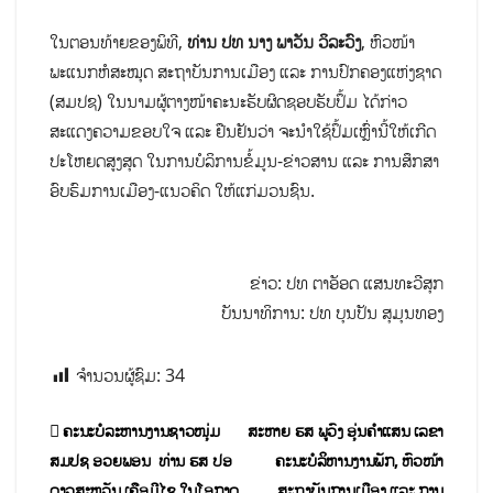
ໃນຕອນທ້າຍຂອງພິທີ,
ທ່ານ ປທ ນາງ ພາວັນ ວິລະວົງ
, ຫົວໜ້າ
ພະແນກຫໍສະໝຸດ ສະຖາບັນການເມືອງ ແລະ ການປົກຄອງແຫ່ງຊາດ
(ສມປຊ) ໃນນາມຜູ້ຕາງໜ້າຄະນະຮັບຜິດຊອບຮັບປຶ້ມ ໄດ້ກ່າວ
ສະແດງຄວາມຂອບໃຈ ແລະ ຢືນຢັນວ່າ ຈະນຳໃຊ້ປຶ້ມເຫຼົ່ານີ້ໃຫ້ເກີດ
ປະໂຫຍດສູງສຸດ ໃນການບໍລິການຂໍ້ມູນ-ຂ່າວສານ ແລະ ການສຶກສາ
ອົບຮົມການເມືອງ-ແນວຄິດ ໃຫ້ແກ່ມວນຊົນ.
ຂ່າວ: ປທ ຕາອັອດ ແສນທະວີສຸກ
ບັນນາທິການ: ປທ ບຸນປັນ ສຸມຸນທອງ
ຈຳນວນຜູ້ຊົມ:
34
ຄະນະບໍລະຫານງານຊາວໜຸ່ມ
ສະຫາຍ ຮສ ພູວົງ ອຸ່ນຄຳແສນ ເລຂາ
ສມປຊ ອວຍພອນ ທ່ານ ຮສ ປອ
ຄະນະບໍລິຫານງານພັກ, ຫົວໜ້າ
ດາວສະຫວັນ ເຄືອມີໄຊ ໃນໂອກາດ
ສະຖາບັນການເມືອງ ແລະ ການ