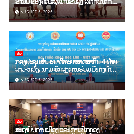
ຂຳ່ນັບ ຂອງຄະນະຜູ້ແທນຂັ້ນສູງ ສະຖາບັນການ
ເມືອງແຫ່ງຊາດ ໂຮ່ຈີມິນ ແລະ ສະຖາບັນບັນດິດ
AUGUST 6, 2026
ວິທະຍາສາດສັງຄົມຫວຽດນາມ
ຂ່າວ
ກອງປະຊຸມສໍາມະນາວິທະຍາສາດສາກົນ 4 ຝ່າຍ
ລາວ-ຫວຽດນາມ ຍົກສູງການຮ່ວມມືທາງດ້ານ
ທິດສະດີ ແລະ ພຶດຕິກໍາ ລາວ-ຫວຽດນາມ ແນໃສ່
AUGUST 6, 2026
ສ້າງເສດຖະກິດເອກະລາດເປັນເຈົ້າຕົນເອງຢ່າງ
ເຂັ້ມແຂງ
ຂ່າວ
ສະຖາບັນການເມືອງ ແລະ ການປົກຄອງ