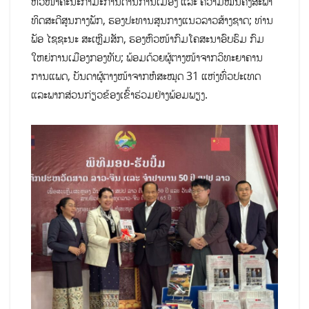
ຫົວໜ້າຄະນະກຳມະການດ້ານການເມືອງ ແລະ ຄວາມໝັ້ນຄົງສະພາ
ທິດສະດີສູນກາງພັກ, ຮອງປະທານສູນກາງແນວລາວສ້າງຊາດ; ທ່ານ
ພັອ ໄຊຊະນະ ສະເຫຼີມສັກ, ຮອງຫົວໜ້າກົມໂຄສະນາອົບຮົມ ກົມ
ໃຫຍ່ການເມືອງກອງທັບ; ພ້ອມດ້ວຍຜູ້ຕາງໜ້າຈາກວິທະຍາຄານ
ການແພດ, ບັນດາຜູ້ຕາງໜ້າຈາກຫໍສະໝຸດ 31 ແຫ່ງທົ່ວປະເທດ
ແລະພາກສ່ວນກ່ຽວຂ້ອງເຂົ້າຮ່ວມຢ່າງພ້ອມພຽງ.