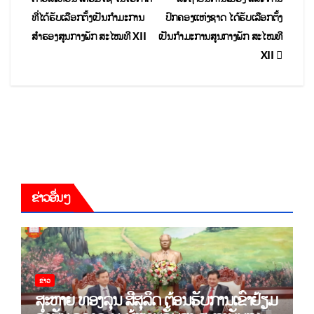
ທີ່ໄດ້ຮັບເລືອກຕັ້ງເປັນກຳມະການ
ປົກຄອງແຫ່ງຊາດ ໄດ້ຮັບເລືອກຕັ້ງ
ສຳຮອງສູນກາງພັກ ສະໄໝທີ XII
ເປັນກຳມະການສູນກາງພັກ ສະໄໝທີ
XII
ຂ່າວອື່ນໆ
ຂ່າວ
ສະຫາຍ ທອງລຸນ ສີສຸລິດ ຕ້ອນຮັບການເຂົ້າຢ້ຽມ