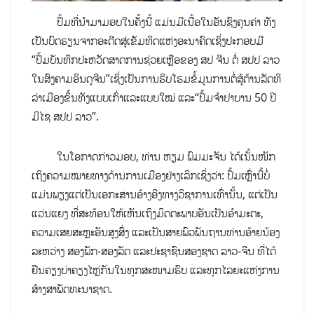
ປຶ້ມທີ່ນຳມາມອບໃນຄັ້ງນີ້ ແມ່ນມີເນື້ອໃນອັນຊົງຄຸນຄ່າ ທັງ
ເປັນບົດຮຽນຈາກອະດີດສູ່ເຂັມທິດແຫ່ງອະນາຄົດເຊິ່ງປະກອບມີ
“ປຶ້ມບັນທຶກປະຫວັດສາດການຊ່ວຍເຫຼືອຂອງ ສປ ຈີນ ຕໍ່ ສປປ ລາວ
ໃນສົງຄາມອິນດູຈີນ”ເຊິ່ງເປັນການຮິບໂຮມຂໍ້ມູນການຕໍ່ສູ້ຕ້ານລັດທິ
ລ່າເມືອງຂຶ້ນທັງແບບເກົ່າແລະແບບໃໝ່ ແລະ“ປຶ້ມຈຳປາບານ 50 ປີ
ມີໄຊ ສປປ ລາວ”.
ໃນໂອກາດກ່າວມອບ, ທ່ານ ຫຽມ ພົມມະຈັນ ໄດ້ເນັ້ນໜັກ
ເຖິງຄວາມໝາຍທາງດ້ານການເມືອງຢ່າງເລິກເຊິ່ງວ່າ: ປຶ້ມເຫຼົ່ານີ້ບໍ່
ແມ່ນພຽງແຕ່ເປັນເອກະສານອ້າງອີງທາງວິຊາການເທົ່ານັ້ນ, ແຕ່ເປັນ
ແວ່ນແຍງ ທີ່ສະທ້ອນໃຫ້ເຫັນເຖິງມິດຕະພາບອັນເປັນອໍາມະຕະ,
ຄວາມເສຍສະຫຼະອັນສູງສົ່ງ ແລະເປັນສາຍພົວພັນຖານທ່ານອ້າຍນ້ອງ
ລະຫວ່າງ ສອງພັກ-ສອງລັດ ແລະປະຊາຊົນສອງຊາດ ລາວ-ຈີນ ທີ່ໄດ້
ຢືນຄຽງບ່າຄຽງໄຫຼ່ກັນໃນທຸກສະໜາມຮົບ ແລະທຸກໄລຍະແຫ່ງການ
ສ້າງສາພັດທະນາຊາດ.