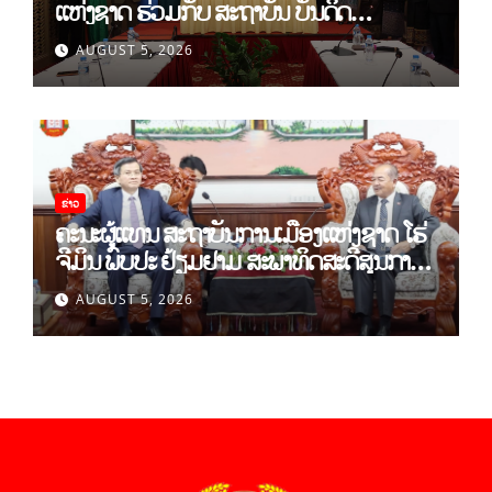
ແຫ່ງຊາດ ຮ່ວມກັບ ສະຖາບັນ ບັນດິດ
ວິທະຍາສາດສັງຄົມ ຫວຽດນາມ ເຊັນບົດບັນທຶກ
AUGUST 5, 2026
ການຮ່ວມມືທາງດ້ານວິທະຍາສາດ (2026-
2030)
ຂ່າວ
ຄະນະຜູ້ແທນ ສະຖາບັນການເມືອງແຫ່ງຊາດ ໂຮ່
ຈີມິນ ພົບປະ ຢ້ຽມຢາມ ສະພາທິດສະດີສູນກາງ
ພັກ
AUGUST 5, 2026