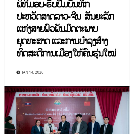
ພິທີມອບ-ຮັບປຶ້ມບັນທຶກ
ປະຫວັດສາດລາວ-ຈີນ ສັນຍະລັກ
ແຫ່ງສາຍພົວພັນມິດຕະພາບ
ຍຸດທະສາດ ແລະການບໍາລຸງສ້າງ
ທິດສະດີການເມືອງໃຫ້ຄົນຮຸ່ນໃໝ່
JAN 14, 2026