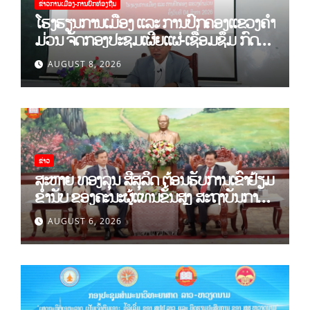
ຂ່າວການເມືອງ-ການປົກທ້ອງຖີນ
ໂຮງຮຽນການເມືອງ ແລະ ການປົກຄອງແຂວງຄຳ
ມ່ວນ ຈັດກອງປະຊຸມເຜີຍແຜ່-ເຊື່ອມຊຶມ ກົດ
ລະບຽບ ຂອງພັກປະຊາຊົນປະຕິວັດລາວ ສະໄໝ
AUGUST 8, 2026
ທີ XII.
ຂ່າວ
ສະຫາຍ ທອງລຸນ ສີສຸລິດ ຕ້ອນຮັບການເຂົ້າຢ້ຽມ
ຂຳ່ນັບ ຂອງຄະນະຜູ້ແທນຂັ້ນສູງ ສະຖາບັນການ
ເມືອງແຫ່ງຊາດ ໂຮ່ຈີມິນ ແລະ ສະຖາບັນບັນດິດ
AUGUST 6, 2026
ວິທະຍາສາດສັງຄົມຫວຽດນາມ