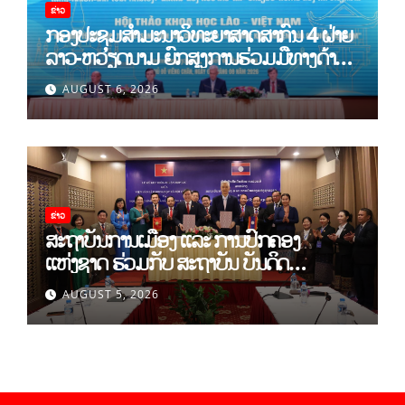
ຂ່າວ
ກອງປະຊຸມສໍາມະນາວິທະຍາສາດສາກົນ 4 ຝ່າຍ
ລາວ-ຫວຽດນາມ ຍົກສູງການຮ່ວມມືທາງດ້ານ
ທິດສະດີ ແລະ ພຶດຕິກໍາ ລາວ-ຫວຽດນາມ ແນໃສ່
AUGUST 6, 2026
ສ້າງເສດຖະກິດເອກະລາດເປັນເຈົ້າຕົນເອງຢ່າງ
ເຂັ້ມແຂງ
ຂ່າວ
ສະຖາບັນການເມືອງ ແລະ ການປົກຄອງ
ແຫ່ງຊາດ ຮ່ວມກັບ ສະຖາບັນ ບັນດິດ
ວິທະຍາສາດສັງຄົມ ຫວຽດນາມ ເຊັນບົດບັນທຶກ
AUGUST 5, 2026
ການຮ່ວມມືທາງດ້ານວິທະຍາສາດ (2026-
2030)