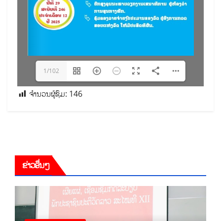
1/102
ຈຳນວນຜູ້ຊົມ:
146
ຂ່າວອື່ນໆ