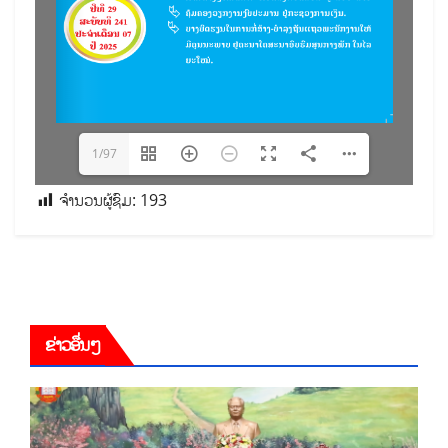
1/97
ຈຳນວນຜູ້ຊົມ:
193
ຂ່າວອື່ນໆ