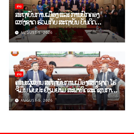
ຂ່າວ
ສະຖາບັນການເມືອງ ແລະ ການປົກຄອງ
ແຫ່ງຊາດ ຮ່ວມກັບ ສະຖາບັນ ບັນດິດ
ວິທະຍາສາດສັງຄົມ ຫວຽດນາມ ເຊັນບົດບັນທຶກ
AUGUST 5, 2026
ການຮ່ວມມືທາງດ້ານວິທະຍາສາດ (2026-
2030)
ຂ່າວ
ຄະນະຜູ້ແທນ ສະຖາບັນການເມືອງແຫ່ງຊາດ ໂຮ່
ຈີມິນ ພົບປະ ຢ້ຽມຢາມ ສະພາທິດສະດີສູນກາງ
ພັກ
AUGUST 5, 2026