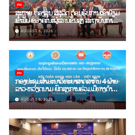
ຂ່າວ
ສະຫາຍ ທອງລຸນ ສີສຸລິດ ຕ້ອນຮັບການເຂົ້າຢ້ຽມ
ຂຳ່ນັບ ຂອງຄະນະຜູ້ແທນຂັ້ນສູງ ສະຖາບັນການ
ເມືອງແຫ່ງຊາດ ໂຮ່ຈີມິນ ແລະ ສະຖາບັນບັນດິດ
AUGUST 6, 2026
ວິທະຍາສາດສັງຄົມຫວຽດນາມ
ຂ່າວ
ກອງປະຊຸມສໍາມະນາວິທະຍາສາດສາກົນ 4 ຝ່າຍ
ລາວ-ຫວຽດນາມ ຍົກສູງການຮ່ວມມືທາງດ້ານ
ທິດສະດີ ແລະ ພຶດຕິກໍາ ລາວ-ຫວຽດນາມ ແນໃສ່
AUGUST 6, 2026
ສ້າງເສດຖະກິດເອກະລາດເປັນເຈົ້າຕົນເອງຢ່າງ
ເຂັ້ມແຂງ