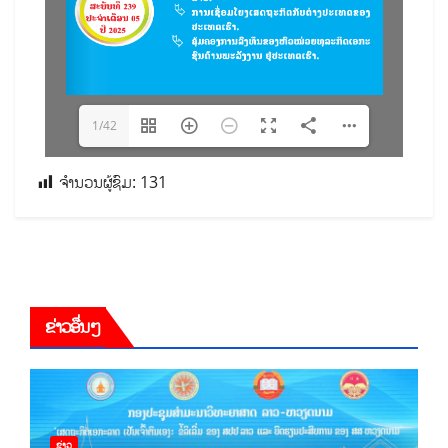
1/42
ຈຳນວນຜູ້ຊົມ:
131
ຂ່າວອື່ນໆ
ຂ່າວ