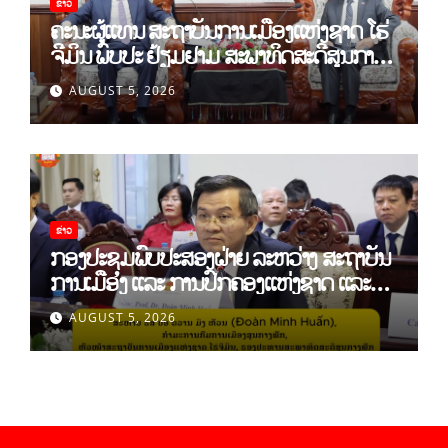
ຂ່າວ
ຄະນະຜູ້ແທນ ສະຖາບັນການເມືອງແຫ່ງຊາດ ໂຮ່
ຈີມິນ ພົບປະ ຢ້ຽມຢາມ ສະພາທິດສະດີສູນກາງ
ພັກ
AUGUST 5, 2026
ຂ່າວ
ກອງປະຊຸມພົບປະສອງຝ່າຍ ລະຫວ່າງ ສະຖາບັນ
ການເມືອງ ແລະ ການປົກຄອງແຫ່ງຊາດ ແລະ
ສະຖາບັນການເມືອງແຫ່ງຊາດ ໂຮ່ຈີມິນ ສສ
AUGUST 5, 2026
ຫວຽດນາມ