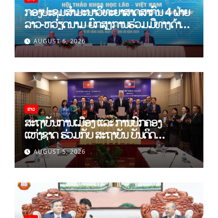
ກອງປະຊຸມສໍາມະນາວິທະຍາສາດສາກົນ 4 ຝ່າຍ
ລາວ-ຫວຽດນາມ ຍົກສູງການຮ່ວມມືທາງດ້ານ
ທິດສະດີ ແລະ ພຶດຕິກໍາ ລາວ-ຫວຽດນາມ ແນໃສ່
AUGUST 6, 2026
ສ້າງເສດຖະກິດເອກະລາດເປັນເຈົ້າຕົນເອງຢ່າງ
ເຂັ້ມແຂງ
ຂ່າວ
ສະຖາບັນການເມືອງ ແລະ ການປົກຄອງ
ແຫ່ງຊາດ ຮ່ວມກັບ ສະຖາບັນ ບັນດິດ
ວິທະຍາສາດສັງຄົມ ຫວຽດນາມ ເຊັນບົດບັນທຶກ
AUGUST 5, 2026
ການຮ່ວມມືທາງດ້ານວິທະຍາສາດ (2026-
2030)