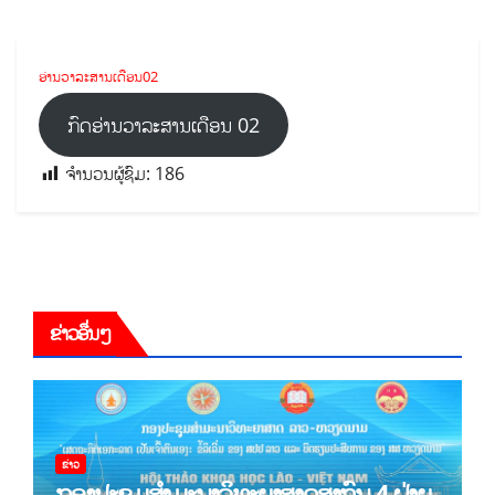
ອ່ານວາລະສານເດືອນ02
ກົດອ່ານວາລະສານເດືອນ 02
ຈຳນວນຜູ້ຊົມ:
186
ຂ່າວອື່ນໆ
ຂ່າວ
ກອງປະຊຸມສໍາມະນາວິທະຍາສາດສາກົນ 4 ຝ່າຍ