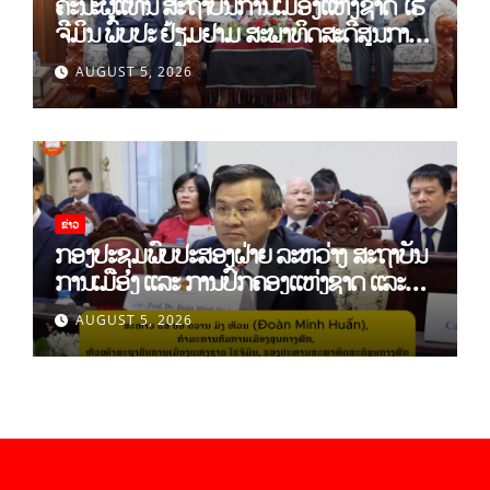
ຄະນະຜູ້ແທນ ສະຖາບັນການເມືອງແຫ່ງຊາດ ໂຮ່
ຈີມິນ ພົບປະ ຢ້ຽມຢາມ ສະພາທິດສະດີສູນກາງ
ພັກ
AUGUST 5, 2026
ຂ່າວ
ກອງປະຊຸມພົບປະສອງຝ່າຍ ລະຫວ່າງ ສະຖາບັນ
ການເມືອງ ແລະ ການປົກຄອງແຫ່ງຊາດ ແລະ
ສະຖາບັນການເມືອງແຫ່ງຊາດ ໂຮ່ຈີມິນ ສສ
AUGUST 5, 2026
ຫວຽດນາມ