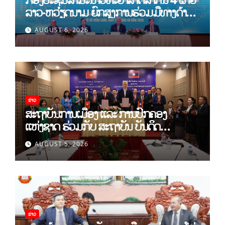
ລາວ-ຫວຽດນາມ ຍົກສູງການຮ່ວມມືທາງດ້ານ
ທິດສະດີ ແລະ ພຶດຕິກໍາ ລາວ-ຫວຽດນາມ ແນໃສ່
AUGUST 6, 2026
ສ້າງເສດຖະກິດເອກະລາດເປັນເຈົ້າຕົນເອງຢ່າງ
ເຂັ້ມແຂງ
ຂ່າວ
ສະຖາບັນການເມືອງ ແລະ ການປົກຄອງ
ແຫ່ງຊາດ ຮ່ວມກັບ ສະຖາບັນ ບັນດິດ
ວິທະຍາສາດສັງຄົມ ຫວຽດນາມ ເຊັນບົດບັນທຶກ
AUGUST 5, 2026
ການຮ່ວມມືທາງດ້ານວິທະຍາສາດ (2026-
2030)
ຂ່າວ