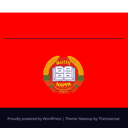
Proudly powered by WordPress
|
Theme: Newsup by
Themeansar
.