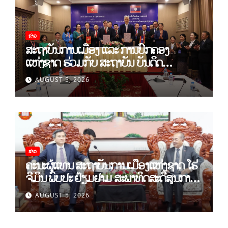
ຂ່າວ
ສະຖາບັນການເມືອງ ແລະ ການປົກຄອງ
ແຫ່ງຊາດ ຮ່ວມກັບ ສະຖາບັນ ບັນດິດ
ວິທະຍາສາດສັງຄົມ ຫວຽດນາມ ເຊັນບົດບັນທຶກ
AUGUST 5, 2026
ການຮ່ວມມືທາງດ້ານວິທະຍາສາດ (2026-
2030)
ຂ່າວ
ຄະນະຜູ້ແທນ ສະຖາບັນການເມືອງແຫ່ງຊາດ ໂຮ່
ຈີມິນ ພົບປະ ຢ້ຽມຢາມ ສະພາທິດສະດີສູນກາງ
ພັກ
AUGUST 5, 2026