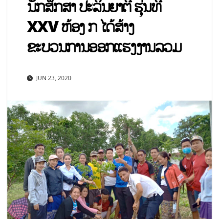
ນັກສຶກສາ ປະລິນຍາຕີ ຮຸ່ນທີ
XXV ຫ້ອງ ກ ໄດ້ສ້າງ
ຂະບວນການອອກແຮງງານລວມ
JUN 23, 2020