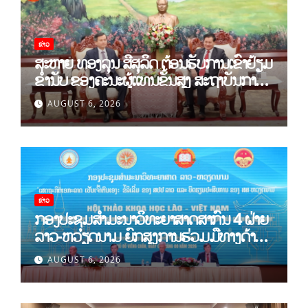
ຂ່າວ
ສະຫາຍ ທອງລຸນ ສີສຸລິດ ຕ້ອນຮັບການເຂົ້າຢ້ຽມ
ຂຳ່ນັບ ຂອງຄະນະຜູ້ແທນຂັ້ນສູງ ສະຖາບັນການ
ເມືອງແຫ່ງຊາດ ໂຮ່ຈີມິນ ແລະ ສະຖາບັນບັນດິດ
AUGUST 6, 2026
ວິທະຍາສາດສັງຄົມຫວຽດນາມ
ຂ່າວ
ກອງປະຊຸມສໍາມະນາວິທະຍາສາດສາກົນ 4 ຝ່າຍ
ລາວ-ຫວຽດນາມ ຍົກສູງການຮ່ວມມືທາງດ້ານ
ທິດສະດີ ແລະ ພຶດຕິກໍາ ລາວ-ຫວຽດນາມ ແນໃສ່
AUGUST 6, 2026
ສ້າງເສດຖະກິດເອກະລາດເປັນເຈົ້າຕົນເອງຢ່າງ
ເຂັ້ມແຂງ