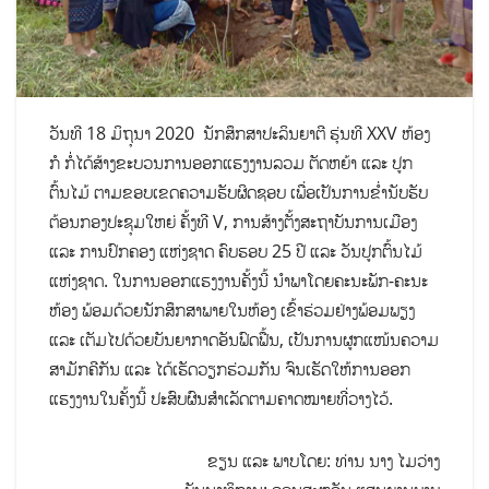
ວັນທີ 18 ມິຖຸນາ 2020 ນັກສຶກສາປະລິນຍາຕີ ຮຸ່ນທີ XXV ຫ້ອງ
ກໍ ກໍ່ໄດ້ສ້າງຂະບວນການອອກແຮງງານລວມ ຕັດຫຍ້າ ແລະ ປູກ
ຕົ້ນໄມ້ ຕາມຂອບເຂດຄວາມຮັບຜິດຊອບ ເພື່ອເປັນການຂໍ່ານັບຮັບ
ຕ້ອນກອງປະຊຸມໃຫຍ່ ຄັ້ງທີ V, ການສ້າງຕັ້ງສະຖາບັນການເມືອງ
ແລະ ການປົກຄອງ ແຫ່ງຊາດ ຄົບຮອບ 25 ປີ ແລະ ວັນປູກຕົ້ນໄມ້
ແຫ່ງຊາດ. ໃນການອອກແຮງງານຄັ້ງນີ້ ນຳພາໂດຍຄະນະພັກ-ຄະນະ
ຫ້ອງ ພ້ອມດ້ວຍນັກສຶກສາພາຍໃນຫ້ອງ ເຂົ້າຮ່ວມຢ່າງພ້ອມພຽງ
ແລະ ເຕັມໄປດ້ວຍບັນຍາກາດອັນຟົດຟື້ນ, ເປັນການຜູກແໜ້ນຄວາມ
ສາມັກຄີກັນ ແລະ ໄດ້ເຮັດວຽກຮ່ວມກັນ ຈົນເຮັດໃຫ້ການອອກ
ແຮງງານໃນຄັ້ງນີ້ ປະສົບຜົນສໍາເລັດຕາມຄາດໝາຍທີ່ວາງໄວ້.
ຂຽນ ແລະ ພາບໂດຍ: ທ່ານ ນາງ ໄມວ່າງ