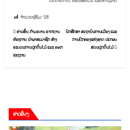
ບັນນາທິການ: ຄອນສະຫວັນ ແສນຍານຸພາບ
ຈຳນວນຜູ້ຊົມ:
58
ຂ່າວສັ້ນ ກຳມະບານ ຮາກຖານ
ນັກສຶກສາ ສະຖາບັນການເມືອງ ແລະ
ຫ້ອງການ ນຳພາສະມາຊິກ ສ້າງ
ການປົກຄອງແຫ່ງຊາດ ປະກອບ
ຂະບວນການປູກຕົ້ນໄມ້ ແລະ ອອກ
ສ່ວນປູກຕົ້ນໄມ້
ແຮງງານ
ຂ່າວອື່ນໆ