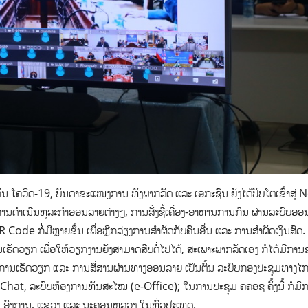
ນ ໂຄວິດ-19, ບັນດາຂະແໜງການ ທັງພາກລັດ ແລະ ເອກະຊົນ ຍັງໄດ້ປັບໂຕເຂົ້າສູ່
ດຳເນີນທຸລະກຳອອນລາຍຕ່າງໆ, ການສັ່ງຊື້ເຄື່ອງ-ອາຫານການກິນ ຜ່ານລະບົບອ
de ກໍ່ມີຫຼາຍຂຶ້ນ ເພື່ອຫຼີກລ່ຽງການສຳຜັດກັບຄົນອື່ນ ແລະ ການສຳຜັດເງິນສົດ.
ັດວຽກ ເພື່ອໃຫ້ວຽກງານຍັງສາມາດສືບຕໍ່ໄປໄດ້, ສະເພາະພາກລັດເອງ ກໍ່ໄດ້ມີການຊຸ
ມີການເຮັດວຽກ ແລະ ການສື່ສານຜ່ານທາງອອນລາຍ ເປັນຕົ້ນ ລະບົບກອງປະຊຸມທາງໄ
hat, ລະບົບຫ້ອງການທັນສະໄໝ (e-Office); ໃນການປະຊຸມ ຄຄອຊ ຄັ້ງນີ້ ກໍ່ມີກ
, ອົງການ, ແຂວງ ແລະ ນະຄອນຫລວງ ໃນທົ່ວປະເທດ.