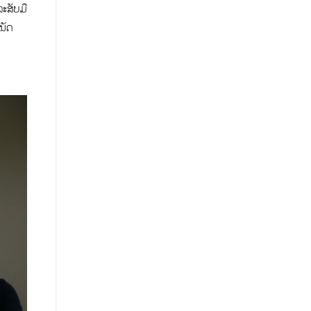
ລະສັບມື
ນັດ