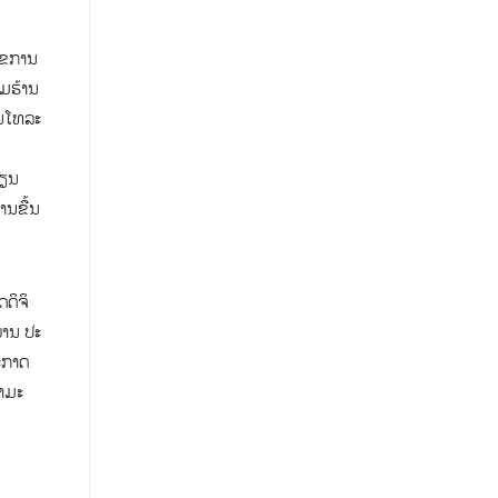
ໄຂການ
ມຮ້ານ
ານໂທລະ
ບຽນ
ານຂື້ນ
ດິຈິ
ບານ ປະ
ປະກາດ
ໍາມະ