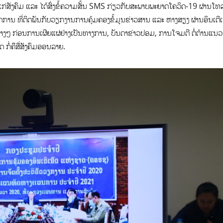
ຫ້ແກ່ສັງຄົມ ແລະ ໄດ້ສົ່ງຂໍ້ຄວາມສັ້ນ SMS ກ່ຽວກັບສະພາບພະຍາດໂຄວິດ-19 ຜ່ານໂທ
ະກົດການ ທີ່ຕິດພັນກັບວຽກງານການຄຸ້ມຄອງຂໍ້ມູນຂ່າວສານ ແລະ ຫາງສຽງ ຜ່ານອິນເຕີເ
່າງໆ ກ່ອນການເຜີຍແຜ່ຢ່າງເປັນທາງການ, ບັນດາຂ່າວປອມ, ການໂຈມຕີ ຕໍ່ຕ້ານແນວ
ດ ກໍ່ຄືສື່ສັງຄົມອອນລາຍ.