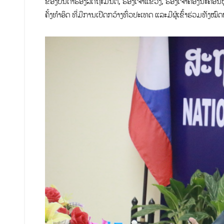
ຂອງບັນດາຮອງລັດຖະມົນຕີ, ຮອງເຈົ້າແຂວງ, ຮອງເຈົ້າຄອງນະຄອນຫ
ຄັ້ງທຳອິດ ທີ່ມີການເປີດກວ້າງທົ່ວປະເທດ ແລະມີຜູ້ເຂົ້າຮ່ວມທັງໝົ