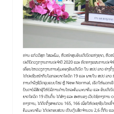
ທ່ານ ແກ້ວວີສຸກ ໂສລະພົມ, ຫົວໜ້າສູນອິນເຕີເນັດແຫ່ງຊາດ, ຫົວໜ
ປະຕິບັດວຽກງານການປະຈໍາປີ 2020 ແລະ ທິດທາງແຜນການປະຈໍາປີ 
ເຄື່ອນໄຫວວຽກງານການຄຸ້ມຄອງອິນເຕີເນັດ ໃນ ສປປ ລາວ ຢ່າງຕັ້ງໜ້
ໄດ້ປະເຊີນໜ້າກັບໂລກລະບາດໂຄວິດ 19 ແລະ ພາຍໃນ ສປປ ລາວ ກໍ່ໄ
ການດຳລົງຊີວິດຮູບແບບໃໝ່ ຫຼື New Normal, ເຮັດໃຫ້ພວກເຮົາ
ບັນດາບໍລິສັດຜູ້ໃຫ້ບໍລິການດ້ານໂທລະຄົມມະນາຄົມ ແລະ ອິນເຕີເ
ຍາດໂຄວິດ 19 ເປັນຕົ້ນ ໄດ້ສ້າງ ແລະ ສະຫນອງ ເວັບໄຊ້ທາງການ
ທາງການ, ໄດ້ຕິດຕັ້ງສາຍດ່ວນ 165, 166 ເພື່ອໃຫ້ປະຊາຊົນໂທເຂ
ຄົມມະນາຄົມ ໄດ້ປະກອບສ່ວນ ເປັນເງິນສົດຈຳນວນ 2,6 ຕື້ກີບ ແລະ