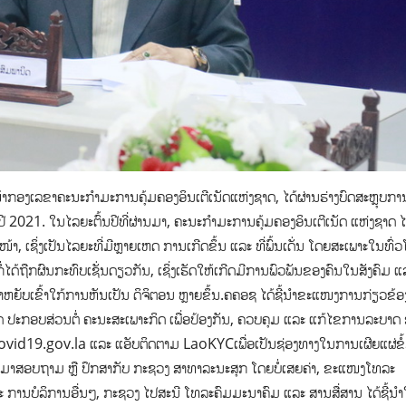
້າກອງເລຂາຄະນະກຳມະການຄຸ້ມຄອງອິນເຕີເນັດແຫ່ງຊາດ,​ ໄດ້ຜ່ານຮ່າງບົດສະຫຼຸບການຈ
2021. ໃນໄລຍະຕົ້ນປີທີ່ຜ່ານມາ, ຄະນະກຳມະການຄຸ້ມຄອງອິນເຕີເນັດ ແຫ່ງຊາດ ໄ
າ, ເຊິ່ງເປັນໄລຍະທີ່ມີຫຼາຍເຫດ ການເກີດຂຶ້ນ ແລະ ທີ່ພົ້ນເດັ່ນ ໂດຍສະເພາະໃນທົ່
ດ້ຖືກຜົນກະທົບເຊັ່ນດຽວກັນ, ເຊິ່ງເຮັດໃຫ້ເກີດມີການພົວພັນຂອງຄົນໃນສັງຄົມ ແ
ຫຍັບເຂົ້າໃກ້ການຫັນເປັນ ດິຈິຕອນ ຫຼາຍຂຶ້ນ.ຄຄອຊ ໄດ້ຊີ້ນຳຂະແໜງການກ່ຽວຂ້ອ
ນັດ ປະກອບສ່ວນຕໍ່ ຄະນະສະເພາະກິດ ເພື່ອປ້ອງກັນ, ຄວບຄຸມ ແລະ ແກ້ໄຂການລະບາດ
 covid19.gov.la ແລະ ແອັບຕິດຕາມ LaoKYCເພື່ອເປັນຊ່ອງທາງໃນການເຜີຍແຜ່ຂໍ
ົ້າມາສອບຖາມ ຫຼື ປຶກສາກັບ ກະຊວງ ສາທາລະນະສຸກ ໂດຍບໍ່ເສຍຄ່າ, ຂະແໜງໂທລະ
 ການບໍລິການອື່ນໆ, ກະຊວງ ໄປສະນີ ໂທລະຄົມມະນາຄົມ ແລະ ສານສື່ສານ ໄດ້ຊີ້ນຳໃ