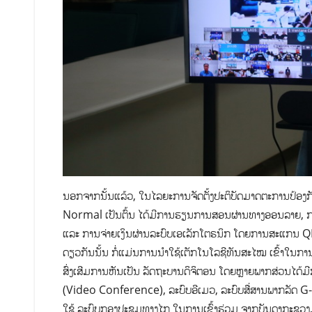
ນອກຈາກນັ້ນແລ້ວ, ໃນໄລຍະການຈັດຕັ້ງປະຕິບັດມາດຕະການປ້ອງກັ
Normal ເປັນຕົ້ນ ໄດ້ມີການຮຽນການສອນຜ່ານທາງອອນລາຍ, ການ
ແລະ ການຈ່າຍເງິນຜ່ານລະບົບເອເລັກໂຕຣນິກ ໂດຍການສະແກນ QR Co
ດຽວກັນນັ້ນ ກໍ່ແມ່ນການນຳໃຊ້ເຕັກໂນໂລຊີທັນສະໄໝ ເຂົ້າໃນການເຮ
ສົ່ງເສີມການຫັນເປັນ ລັດຖະບານດິຈິຕອນ ໂດຍຫຼາຍພາກສ່ວນໄດ້
(Video Conference), ລະບົບອີເມວ, ລະບົບສື່ສານພາກລັດ G-C
ໃຊ້ ລະບົບກອງປະຊຸມທາງໄກ ໃນການເຂົ້າຮ່ວມ ຈາກບັນດາກະຊວງ