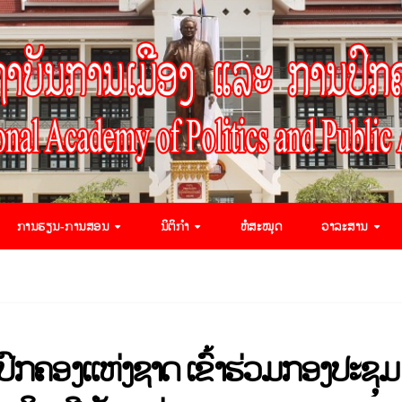
ການຮຽນ-ການສອນ
ນິຕິກຳ
ຫໍສະໝຸດ
ວາລະສານ
ົກຄອງແຫ່ງຊາດ ເຂົ້າຮ່ວມກອງປະຊຸມ