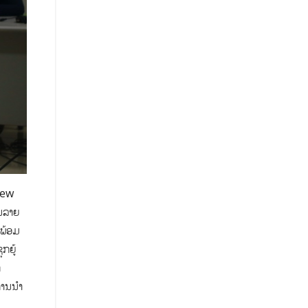
 New
ອນລາຍ
 ພ້ອມ
ກຍູ້
ກ
ານນໍາ