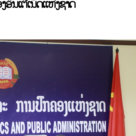
ອິນເຕີເນັດແຫ່ງຊາດ