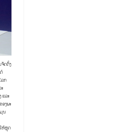
ັດຕັ້ງ
ດ້
ວໂລກ
ລະ
ງ ແລະ
 ຂອງພະ
້ມູນ
ຫ້ຫຼຸດ