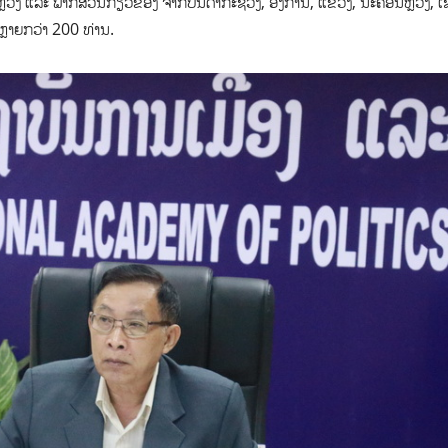
ຼວງ ແລະ ພາກສ່ວນກ່ຽວຂ້ອງ ຈາກບັນດາກະຊວງ, ອົງການ, ແຂວງ, ນະຄອນຫຼວງ, ເຊິ
ດຫຼາຍກວ່າ 200 ທ່ານ.