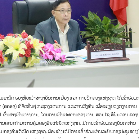
ມພານິດ ຮອງຫົວໜ້າສະຖາບັນການເມືອງ ແລະ ການປົກຄອງແຫ່ງຊາດ ໄດ້ເຂົ້າຮ່ວມ
(ຄຄອຊ) ທີ່ຈັດຂຶ້ນຢູ່ ກະຊວງແຜນການ ແລະການລົງທຶນ ເພື່ອສະຫຼຸບວຽກງານການ
 ຂຶ້ນຢ່າງເປັນທາງການ, ໂດຍການເປັນປະທານຂອງ ທ່ານ ສອນໄຊ ສີພັນດອນ ຮອງນ
ານຄະນະກຳມະການຄຸ້ມຄອງອິນເຕີເນັດແຫ່ງຊາດ, ມີການເຂົ້າຮ່ວມຂອງບັນດາທ່ານ
ມຄອງອິນເຕີເນັດ ແຫ່ງຊາດ, ພ້ອມທັງໄດ້ມີການເຂົ້າຮ່ວມຜ່ານລະບົບກອງປະຊຸມທາ