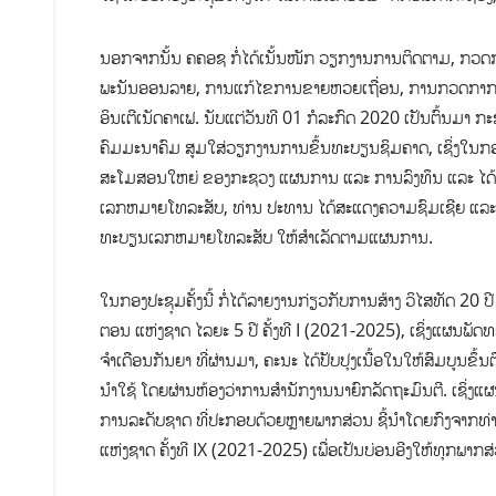
ນອກຈາກນັ້ນ ຄຄອຊ ກໍ່ໄດ້ເນັ້ນໜັກ ວຽກງານການຕິດຕາມ, ກວດ
ພະນັນອອນລາຍ, ການແກ້ໄຂການຂາຍຫວຍເຖື່ອນ, ການກວດກາການ
ອິນເຕີເນັດຄາເຟ. ນັບແຕ່ວັນທີ 01 ກໍລະກົດ 2020 ເປັນຕົ້ນມາ ກ
ຄົມມະນາຄົມ ສູມໃສ່ວຽກງານການຂຶ້ນທະບຽນຊິມຄາດ, ເຊິ່ງໃນກອງປ
ສະໂມສອນໃຫຍ່ ຂອງກະຊວງ ແຜນການ ແລະ ການລົງທຶນ ແລະ ໄດ້
ເລກຫມາຍໂທລະສັບ, ທ່ານ ປະທານ ໄດ້ສະແດງຄວາມຊົມເຊີຍ ແລະ ໄດ້ມີທ
ທະບຽນເລກຫມາຍໂທລະສັບ ໃຫ້ສໍາເລັດຕາມແຜນການ.
ໃນກອງປະຊຸມຄັ້ງນີ້ ກໍ່ໄດ້ລາຍງານກ່ຽວກັບການສ້າງ ວິໄສທັດ 2
ຕອນ ແຫ່ງຊາດ ໄລຍະ 5 ປີ ຄັ້ງທີ I (2021-2025), ເຊິ່ງແຜນພັ
ຈໍາເດືອນກັນຍາ ທີ່ຜ່ານມາ, ຄະນະ ໄດ້ປັບປຸງເນື້ອໃນໃຫ້ສົມບູນ
ນໍາໃຊ້ ໂດຍຜ່ານຫ້ອງວ່າການສໍານັກງານນາຍົກລັດຖະມົນຕີ. ເຊິ່
ການລະດັບຊາດ ທີ່ປະກອບດ້ວຍຫຼາຍພາກສ່ວນ ຊີ້ນໍາໂດຍກົງຈາກທ່
ແຫ່ງຊາດ ຄັ້ງທີ IX (2021-2025) ເພື່ອເປັນບ່ອນອີງໃຫ້ທຸກພາ