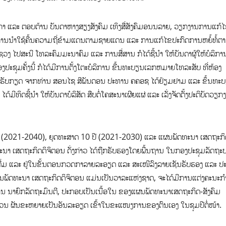
ກາ ແລະ ຕອບຕ້ານ ບັນດາຫາງສຽງສັງຄົມ ເທິງສື່ສັງຄົມອນນລາຍ, ວຽກງານການແກ້
ນໍາໃຊ້ຄື້ນຄວາມຖີ່ຂ້າມແດນຕາມຊາຍແດນ ແລະ ການແກ້ໄຂປະກົດການຫຍໍ້ທໍ້ຕາ
ະຊວງ ໄປສະນີ ໂທລະຄົມມະນາຄົມ ແລະ ການສື່ສານ ກໍໄດ້ຊີ້ນໍາ ໃຫ້ບັນດາຜູ້ໃຫ້ບໍລິກ
ະຊຸມຄັ້ງນີ້ ກໍໄດ້ມີການຕັ້ງໂຕະບໍລິການ ຂື້ນທະບຽນເລກຫມາຍໂທລະສັບ ທີ່ຫ້ອງ
ຮັບກຽດ ຈາກທ່ານ ສອນໄຊ ສີພັນດອນ ປະທານ ຄຄອຊ ໄດ້ຢ້ຽມຢາມ ແລະ ຂຶ້ນທະ
ິດຊີ້ນໍາ ໃຫ້ບັນດາບໍລິສັດ ສືບຕໍ່ໂຄສະນາເຜີຍແຜ່ ແລະ ເລັ່ງຈັດຕັ້ງປະຕິບັດວຽກງ
0 ປີ (2021-2040), ຍຸດທະສາດ 10 ປີ (2021-2030) ແລະ ແຜນພັດທະນາ ເສດຖະກິດ
ດທະນາ ເສດຖະກິດດິຈິຕອນ ດັ່ງກ່າວ ໄດ້ຖືກຮັບຮອງໂດຍພື້ນຖານ ໃນກອງປະຊຸມລັດຖະ
ຂຶ້ນຕື່ມ ແລະ ຢູ່ໃນຂັ້ນຕອນກວດກາລາຍລະອຽດ ແລະ ສະເໜີລົງລາຍເຊັນຮັບຮອງ ແລະ 
ງແຜນພັດທະນາ ເສດຖະກິດດິຈິຕອນ ແມ່ນເປັນວາລະແຫ່ງຊາດ, ຈະໄດ້ມີການແຕ່ງຄະນະກ
ານ ນາຍົກລັດຖະມົນຕີ, ປະກອບເປັນເນື້ອໃນ ຂອງແຜນພັດທະນາເສດຖະກິດ-ສັງຄົມ
ກສ່ວນ ຜັນຂະຫຍາຍເປັນອັນລະອຽດ ເຂົ້າໃນຂະແໜງການຂອງຕົນເອງ ໃນຊຸມປີຕໍ່ໜ້າ.