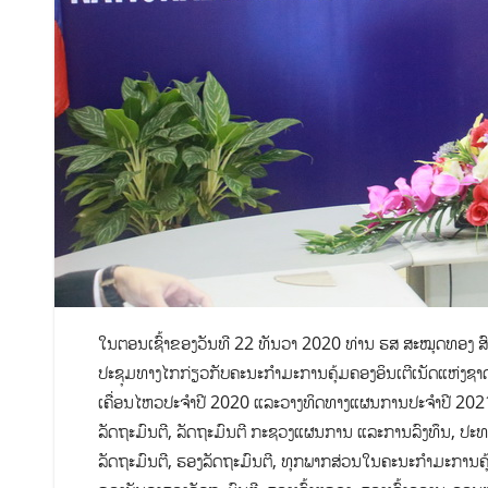
ໃນຕອນເຊົ້າຂອງວັນທີ 22 ທັນວາ 2020 ທ່ານ ຮສ ສະໝຸດທອງ ສົ
ປະຊຸມທາງໄກກ່ຽວກັບຄະນະກຳມະການຄຸ້ມຄອງອິນເຕີເນັດແຫ່ງຊາດ 
ເຄື່ອນໄຫວປະຈຳປີ 2020 ແລະວາງທິດທາງແຜນການປະຈໍາປີ 2021
ລັດຖະມົນຕີ, ລັດຖະມົນຕີ ກະຊວງແຜນການ ແລະການລົງທຶນ, ປະທ
ລັດຖະມົນຕີ, ຮອງລັດຖະມົນຕີ, ທຸກພາກສ່ວນໃນຄະນະກໍາມະການຄຸ້