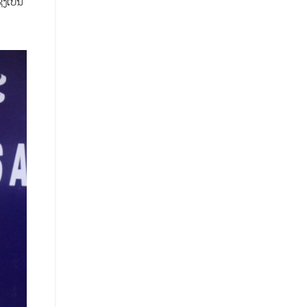
່ງເປັນ