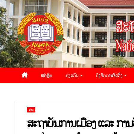
ໜ້າຫຼັກ
ກ່ຽວກັບ
ກົງຈັກການຈັດຕັ້ງ
ຂ່າວ
ສະຖາບັນການເມືອງ ແລະ ການປ