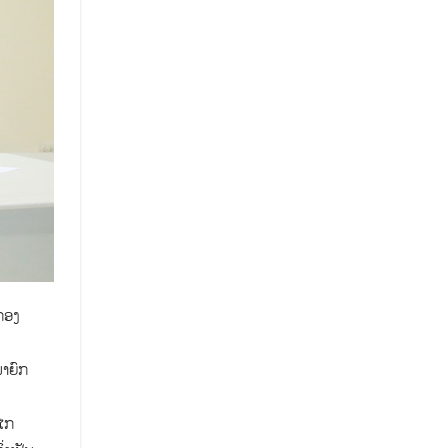
ກອງ
າຍົກ
ງໄກ