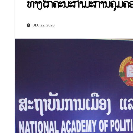
ທາງໄກຄະນະກໍາມະການຄຸ້ມຄອງ
DEC 22, 2020