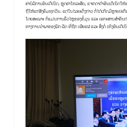
ຄ່າບໍລິການອິນເຕີເນັດ, ຫຼຸດຄ່າໂທລະສັບ, ແຈກດາຕ້າອິນເຕີເນັດໃ
ຖືໃຫ້ແກ່ສັງຄົມທຸກວັນ. ແຕ່ໃນໄລຍະດັ່ງກ່າວ ກໍ່ໄດ້ເກີດມີຫຼາຍປ
ໂດຍສະເພາະ ກໍ່ແມ່ນການຮົ່ວໄຫຼຂອງຂໍ້ມູນ ແລະ ເອກະສານສຳຄັນຕ
ທາງການນຳພາຂອງພັກ-ລັດ ທີ່ຖືກ ເຜີຍແຜ່ ແລະ ສົ່ງຕໍ່ ເທິງອິນເຕີເນັ