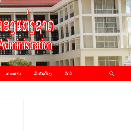
ເອກະສານ
ເວັບໄຊອື່ນໆ
ຕິດຕໍ່