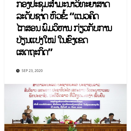
ກອງປະຊຸມສຳມະນາວິທະຍາສາດ
ລະດັບຊາດ ຫົວຂໍ້: “ແນວຄິດ
ໄກສອນ ພົມວິຫານ ກ່ຽວກັບການ
ປ່ຽນແປງໃໝ່ ໃນຂົງເຂດ
ເສດຖະກິດ”
SEP 23, 2020