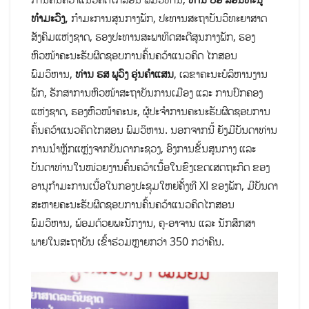
ທຳມະວົງ,
ກຳມະການສູນກາງພັກ, ປະທານສະຖາບັນວິທະຍາສາດ
ສັງຄົມແຫ່ງຊາດ, ຮອງປະທານສະພາທິດສະດີສູນກາງພັກ, ຮອງ
ຫົວໜ້າຄະນະຮັບຜິດຊອບການຄົ້ນຄວ້າແນວຄິດ ໄກສອນ
ພົມວິຫານ,
ທ່ານ ຮສ ພູວົງ ອຸ່ນຄໍາແສນ
, ເລຂາຄະນະບໍລິຫານງານ
ພັກ, ຮັກສາການຫົວໜ້າສະຖາບັນການເມືອງ ແລະ ການປົກຄອງ
ແຫ່ງຊາດ, ຮອງຫົວໜ້າຄະນະ, ຜູ້ປະຈຳການຄະນະຮັບຜິດຊອບການ
ຄົ້ນຄວ້າແນວຄິດໄກສອນ ພົມວິຫານ. ນອກຈາກນີ້ ຍັງມີບັນດາທ່ານ
ການນຳຫຼັກແຫຼ່ງຈາກບັນດາກະຊວງ, ອົງການຂັ້ນສູນກາງ ແລະ
ບັນດາທ່ານໃນໜ່ວຍງານຄົ້ນຄວ້າເນື້ອໃນຂົງເຂດເສດຖະກິດ ຂອງ
ອານຸກຳມະການເນື້ອໃນກອງປະຊຸມໃຫຍ່ຄັ້ງທີ XI ຂອງພັກ, ມີບັນດາ
ສະຫາຍຄະນະຮັບຜິດຊອບການຄົ້ນຄວ້າແນວຄິດໄກສອນ
ພົມວິຫານ, ພ້ອມດ້ວຍພະນັກງານ, ຄູ-ອາຈານ ແລະ ນັກສຶກສາ
ພາຍໃນສະຖາບັນ ເຂົ້າຮ່ວມຫຼາຍກວ່າ 350 ກວ່າຄົນ.