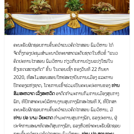
ຄະນະຮັບຜິດຊອບການຄົ້ນຄວ້າແນວຄິດໄກສອນ ພົມວິຫານ ໄດ້
ຈັດຕັ້ງກອງປະຊຸມສຳມະນາວິທະຍາສາດລະດັບຊາດໃນຫົວຂໍ້ “ແນວ
ຄິດປະທານໄກສອນ ພົມວິຫານ ກ່ຽວກັບການປ່ຽນແປງໃໝ່ໃນ
ຂົງເຂດເສດຖະກິດ” ຂຶ້ນ ໃນຕອນເຊົ້າ ຂອງວັນທີ 22 ກັນຍາ
2020, ທີ່ສະໂມສອນສອນໃຫຍ່ສະຖາບັນການເມືອງ ແລະການ
ປົກຄອງແຫ່ງຊາດ, ໂດຍການເຂົ້າຮ່ວມເປັນຄະນະປະທານຂອງ
ທ່ານ
ສົມສະຫວາດ ເລັ່ງສະຫວັດ
ອາດີດກໍາມະການກົມການເມືອງສູນກາງ
ພັກ, ທີປຶກສາຄະນະບໍລິຫານງານສູນກາງພັກສະໄໝທີ X, ທີ່ປຶກສາ
ຄະນະຮັບຜິດຊອບການຄົ້ນຄວ້າແນວຄິດໄກສອນ ພົມວິຫານ, ມີ
ທ່ານ
ປອ ນາມ ວິຍະເກດ
ກຳມະການສູນກາງພັກ, ຮອງປະທານ, ຜູ້
ປະຈຳການສະພາທິດສະດີສູນກາງພັກ, ຮອງຫົວໜ້າຄະນະຮັບຜິດຊອບ
ການຄົ້ນຄວ້າແນວຄິດໄກສອນ ພົມວິຫານ,
ທ່ານ ປອ ສອນທະນູ