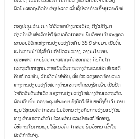
ປະເທດ, ເພີ່ນໄດ້ເນັ້ນໜັກ ໃນການສ້າງຄວາມເປັນເຈົ້າຕົນເອງ
ພົວພັນເສດຖະກິດກັບຕ່າງປະເທດ ເພີ່ນຊີ້ນຳວ່າກ້າວເຂົ້າສູ່ໄລຍະໃໝ່
ກອງປະຊຸມສຳມະນາ ໄດ້ຕີລາຄາຢ່າງພາວະວິໄສ, ກົງໄປກົງມາ
ກ່ຽວກັບຜັນສຳເລັດນຳໃຊ້ແນວຄິດໄກສອນ ພົມວິຫານ ໃນຕະຫຼອດ
ຂະບວນວິວັດແຫ່ງການປ່ຽນແປງໃໝ່ໃນ 35 ປີ ຜ່ານມາ, ເປັນຕົ້ນ
ແມ່ນການນຳໃຊ້ເຂົ້າໃນກຳນົດແນວທາງ, ວາງນະໂຍບາຍ,
ຍຸດທະສາດ ການພັດທະນາເສດຖະກິດສອດຄ່ອງ ກັບກົນໄກ
ເສດຖະກິດຕະຫຼາດ, ກາຍເປັນພື້ນຖານທາງດ້ານແນວຄິດ ທິດສະດີ
ອັນໜັກແໜ້ນ, ເປັນທິດນຳສຳຄັນ,​ ເສັ້ນໄໝແດງສອດຫ້ອຍແນວ
ທາງການປ່ຽນແປງໃໝ່ທາງດ້ານເສດຖະກິດຂອງພັກເຮົາ, ເປັນປັດ
ໄຈຕັດສິນຜົນສຳເລັດ ຂອງການປ່ຽນແປງໃໝ່ທາງດ້ານເສດຖະກິດ.
ພ້ອມກັນນັ້ນ ກອງປະຊຸມສຳມະນາ ຍັງຍົກໃຫ້ບັນຫາຕັ້ງຂຶ້ນ ໃນການ
ໝູນໃຊ້ແນວຄິດໄກສອນ ພົມວິຫານ ກ່ຽວກັບການປ່ຽນແປງໃໝ່
ທາງ ດ້ານເສດຖະກິດໃນໄລຍະຜ່ານ ແລະນຳສະເໜີທິດທາງ,
ວິທີການໃນການໝູນໃຊ້ແນວຄິດ ໄກສອນ ພົມວິຫານ ເຂົ້າໃນ
ພຶດຕິກຳຕົວຈິງ.