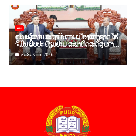
ຂ່າວ
ຄະນະຜູ້ແທນ ສະຖາບັນການເມືອງແຫ່ງຊາດ ໂຮ່
ຈີມິນ ພົບປະ ຢ້ຽມຢາມ ສະພາທິດສະດີສູນກາງ
ພັກ
AUGUST 5, 2026