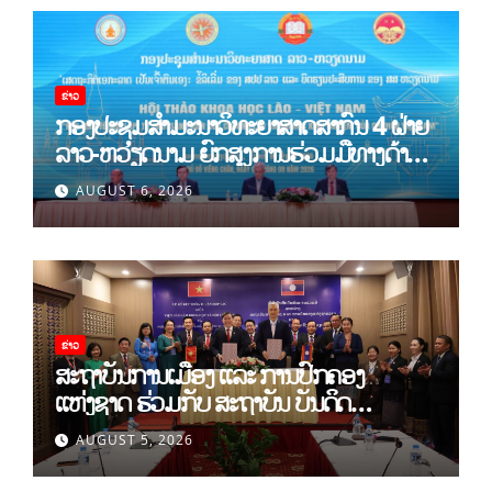
ຂ່າວ
ກອງປະຊຸມສໍາມະນາວິທະຍາສາດສາກົນ 4 ຝ່າຍ
ລາວ-ຫວຽດນາມ ຍົກສູງການຮ່ວມມືທາງດ້ານ
ທິດສະດີ ແລະ ພຶດຕິກໍາ ລາວ-ຫວຽດນາມ ແນໃສ່
AUGUST 6, 2026
ສ້າງເສດຖະກິດເອກະລາດເປັນເຈົ້າຕົນເອງຢ່າງ
ເຂັ້ມແຂງ
ຂ່າວ
ສະຖາບັນການເມືອງ ແລະ ການປົກຄອງ
ແຫ່ງຊາດ ຮ່ວມກັບ ສະຖາບັນ ບັນດິດ
ວິທະຍາສາດສັງຄົມ ຫວຽດນາມ ເຊັນບົດບັນທຶກ
AUGUST 5, 2026
ການຮ່ວມມືທາງດ້ານວິທະຍາສາດ (2026-
2030)