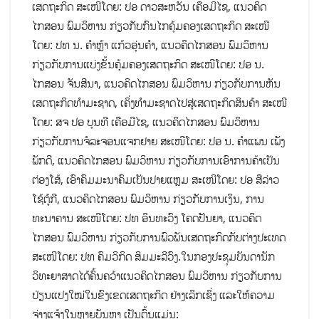
ເສດຖະກິດ ສະເໜີໂດຍ: ປອ ດາວສະຫວັນ ເຄືອມີໄຊ, ແນວຄິດ
ໄກສອນ ພົມວິຫານ ກ່ຽວກັບກົນໄກຄຸ້ມຄອງເສດຖະກິດ ສະເໜີ
ໂດຍ: ປທ ນ. ຄຳຫຼ້າ ແກ້ວອຸ່ນຄຳ, ແນວຄິດໄກສອນ ພົມວິຫານ
ກ່ຽວກັບການແບ່ງຂັ້ນຄຸ້ມຄອງເສດຖະກິດ ສະເໜີໂດຍ: ປອ ນ.
ໄກສອນ ຈັນສີນາ, ແນວຄິດໄກສອນ ພົມວິຫານ ກ່ຽວກັບການຫັນ
ເສດຖະກິດທຳມະຊາດ, ເຄິ່ງທຳມະຊາດໄປສູ່ເສດຖະກິດສິນຄ້າ ສະເໜີ
ໂດຍ: ສຈ ປອ ບຸນທີ ເຄືອມີໄຊ, ແນວຄິດໄກສອນ ພົມວິຫານ
ກ່ຽວກັບການຈໍລະຈອນແຈກຢາຍ ສະເໜີໂດຍ: ປອ ນ. ຄຳແພນ ເພັງ
ພັກດີ, ແນວຄິດໄກສອນ ພົມວິຫານ ກ່ຽວກັບການເອົາການຄ້າເປັນ
ຕ່ອງໂສ້, ເອົາຄົມມະນາຄົມເປັນປາຍແຫຼມ ສະເໜີໂດຍ: ປອ ສືລ່າວ
ໂຊ້ຕູ້ກີ, ແນວຄິດໄກສອນ ພົມວິຫານ ກ່ຽວກັບການເງິນ, ການ
ທະນາຄານ ສະເໜີໂດຍ: ປທ ອິນທະວົງ ໂຄດປັນຍາ, ແນວຄິດ
ໄກສອນ ພົມວິຫານ ກ່ຽວກັບການພົວພັນເສດຖະກິດກັບຕ່າງປະເທດ
ສະເໜີໂດຍ: ປທ ຄົມວິກິດ ສິມມະລີວົງ.ໃນກອງປະຊຸມບັນດານັກ
ວິທະຍາສາດໄດ້ຄົ້ນຄວ້າແນວຄິດໄກສອນ ພົມວິຫານ ກ່ຽວກັບການ
ປ່ຽນແປງໃໝ່ໃນຂົງເຂດເສດຖະກິດ ຢ່າງເລິກເຊິ່ງ ແລະໃຫ້ຄວາມ
ຈ່າງແຈ້ງໃນຫຼາຍບັນຫາ ເປັນຕົ້ນແມ່ນ: