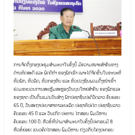
ການຈັດຕັ້ງກອງ​ປະຊຸມ​ສໍາ​ມະ​ນາ​ໃນ​ຄັ້ງ​ນີ້ ມີ​ຄວາມ​ໝາຍ​ສໍາຄັນ​​ທາງ​
ດ້ານ​ທິດ​ສະ​ດີ ​ແລະ ພຶດຕິ​ກໍາ ຂອງ​ພັກ​ເຮົາ ​ເພາະໄດ້ຈັດ​ຂຶ້ນ​​ໃນ​ຂະນະ​ທີ່​
ທົ່ວ​ພັກ, ທົ່ວ​ລັດ, ທົ່ວ​ກອງທັບ ​ແລະ ທົ່ວ​ປວງ​ຊົນ​ພວມ​ຕັ້ງໜ້າ​ເຂົ້າ​
ຮ່ວມຂະບວນການສະເຫຼີມສະຫຼອງວັນບຸນໃຫຍ່ສຳຄັນ ຂອງພັກ​ແລະ
ຂອງຊາດ ເປັນຕົ້ນແມ່ນວັນສ້າງ ພັກປະຊາຊົນປະຕິວັດລາວ ຄົບຮອບ
65 ປີ, ວັນສະຖາປະນາສາທາລະນະລັດ ປະຊາທິປະໄຕ ປະຊາຊົນລາວ
ຄົບຮອບ 45 ປີ ແລະ ວັນເກີດ ປະທານ ໄກສອນ ພົມວິຫານ
ຄົບຮອບ 100 ປີ. ຫົວຂໍ້ທີ່ນຳມາສຳມະນາໃນຄັ້ງນີ້ປະກອບມີ 8
ຫົວຂໍ້ຍ່ອຍ: ແນວຄິດໄກສອນ ພົມວິຫານ ກ່ຽວກັບໂຄງປະກອບ