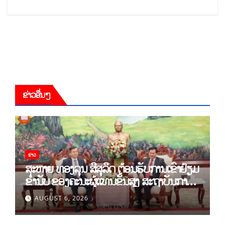
ຂ່າວອື່ນໆ
ຂ່າວ
ສະຫາຍ ທອງລຸນ ສີສຸລິດ ຕ້ອນຮັບການເຂົ້າຢ້ຽມ
ຂຳ່ນັບ ຂອງຄະນະຜູ້ແທນຂັ້ນສູງ ສະຖາບັນການ
ເມືອງແຫ່ງຊາດ ໂຮ່ຈີມິນ ແລະ ສະຖາບັນບັນດິດ
AUGUST 6, 2026
ວິທະຍາສາດສັງຄົມຫວຽດນາມ