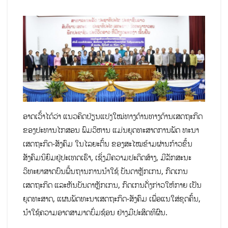
ອາດເວົ້າໄດ້ວ່າ ແນວຄິດປ່ຽນແປງໃໝ່ທາງດ້ານທາງດ້ານເສດຖະກິດ
ຂອງປະທານໄກສອນ ພົມວິຫານ ແມ່ນຍຸດທະສາດການພັດ ທະນາ
ເສດຖະກິດ-ສັງຄົມ ໃນໄລຍະຕົ້ນ ຂອງສະໄໝຂ້າມຜ່ານກ້າວຂຶ້ນ
ສັງຄົມນິຍົມຢູ່ປະເທດເຮົາ, ເຊິ່ງມີຄວາມປະດິດສ້າງ, ມີລັກສະນະ
ວິທະຍາສາດບົນພື້ນຖານການນຳໃຊ້ ບັນດາຫຼັກເກນ, ກົດເກນ
ເສດຖະກິດ ແລະຫັນບັນດາຫຼັກເກນ, ກົດເກນດັ່ງກ່າວໃຫ້ກາຍ ເປັນ
ຍຸດທະສາດ, ແຜນພັດທະນາເສດຖະກິດ-ສັງຄົມ ເພື່ອແນໃສ່ຂຸດຄົ້ນ,
ນຳໃຊ້ຄວາມອາດສາມາດບົ່ມຊ້ອນ ຢ່າງມີປະສິດທິຜົນ.