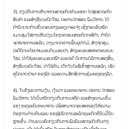
3). ກ່ຽວກັບການຫັນຈາກເສດຖະກິດທຳມະຊາດ ໄປສູ່ເສດຖະກິດ
ສິນຄ້າ ແລະສ້າງຊົນນະບົດໃໝ່, ປະທານໄກສອນ ພົມວິຫານ ໄດ້
ກຳນົດບາດກ້າວຂັ້ນຕອນຢ່າງລະອຽດຈະແຈ້ງ ເຊິ່ງກ່ອນອື່ນໝົດ
ແມ່ນສຸມໃສ່ການຫັນປ່ຽນໂຄງປະກອບເສຖະກິດກະສິກຳ, ກໍານົດ
ຈຸດໝາຍການຜະລິດ, ວາງມາດຕະການຟື້ນຟູປ່າໄມ້, ສ້າງຈຸດສຸມ,
ປະຕິບັດນະໂຍບາຍມອບດິນມອບປ່າ, ສ້າງລະບອບສະຫະກອນແບບ
ໃໝ່, ນໍາໃຊ້ລະບອບມອບເໝົາ ແລະປະຕິ ບັດການບໍລິການສອງສົ້ນ,
ສ້າງຊົນນະບົດໃໝ່, ນໍາໃຊ້ທຶນ, ເຕັກໂນໂລຊີເຂົ້າສູ່ການຜະລິດ, ເຊີດ
ຊູບົດບາດນໍາພາ ຂອງພັກ ແລະຄວາມສັກສິດການຄຸ້ມຄອງຂອງລັດ.
4). ໃນຂົງເຂດການເງິນ, ເງິນຕາ ແລະທະນາຄານ ປະທານ ໄກສອນ
ພົມວິຫານ ໄດ້ເນັ້ນໜັກກ່ຽວກັບການປະຢັດ ແລະສ້າງຄວາມເຂັ້ມ
ແຂງ ຂອງລະບົບທະນາຄານ ເພື່ອສາມາດຕອບສະໜອງໃຫ້ຄວາມ
ຕ້ອງການດ້ານທຶນຮອນ ຂອງຜູ້ເຮັດການຜະລິດທຸລະກິດທີ່ນັບມື້ນັບ
ຫຼາຍຂຶ້ນ. ດ້ານແນວຄິດກ່ຽວກັບການພົວພັນເສດຖະກິດກັບຕ່າງ