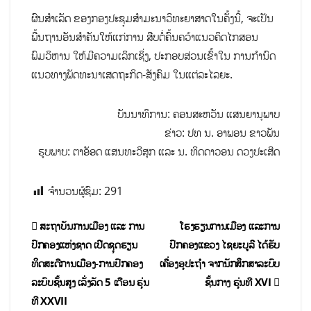
ຜົນສຳເລັດ ຂອງກອງປະຊຸມສຳມະນາວິທະຍາສາດໃນຄັ້ງນີ້, ຈະເປັນ
ພື້ນຖານອັນສຳຄັນໃຫ້ແກ່ການ ສືບຕໍ່ຄົ້ນຄວ້າແນວຄິດໄກສອນ
ພົມວິຫານ ໃຫ້ມີຄວາມເລິກເຊິ່ງ, ປະກອບສ່ວນເຂົ້າໃນ ການກຳນົດ
ແນວທາງພັດທະນາເສດຖະກິດ-ສັງຄົມ ໃນແຕ່ລະໄລຍະ.
ບັນນາທິການ: ຄອນສະຫວັນ ແສນຍານຸພາບ
ຂ່າວ: ປທ ນ. ອາພອນ ຂາວພັນ
ຮູບພາບ: ຕາອັອດ ແສນທະວີສຸກ ແລະ ນ. ທິດດາວອນ ດວງປະເສີດ
ຈຳນວນຜູ້ຊົມ:
291
ສະຖາບັນການເມືອງ ແລະ ການ
ໂຮງຮຽນການເມືອງ ແລະການ
ປົກຄອງແຫ່ງຊາດ ເປີດຊຸດຮຽນ
ປົກຄອງແຂວງ ໄຊຍະບູລີ ໄດ້ຮັບ
ທິດສະດີການເມືອງ-ການປົກຄອງ
ເຄື່ອງອຸປະຖໍາ ຈາກນັກສຶກສາລະບົບ
ລະບົບຊັ້ນສູງ ເລັ່ງລັດ 5 ເດືອນ ຮຸ່ນ
ຊັ້ນກາງ ຮຸ່ນທີ XVI
ທີ XXVII