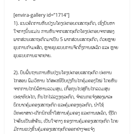
[envira-gallery id=”1714″]
1). ແນວຄິດການຫັນປ່ຽນໂຄງປະກອບດເສດຖະກິດ, ເຊິ່ງບັນຫາ
ໃຈກາງນັ້ນແມ່ນ ການຫັນຈາກເສດຖະກິດໂຄງປະກອບຈາກສອງ
ພາກສ່ວນເສດຖະກິດມາເປັນ 5 ພາກສ່ວນເສດຖະກິດ, ດ້ວຍຫຼາຍ
ຮູບການກຳມະສິດ, ຫຼາຍຮູບແບບການຈັດຕັ້ງການຜະລິດ ແລະ ຫຼາຍ
ຮູບແບບການແຈກຢາຍ.
2). ບົນພື້ນຖານການຫັນປ່ຽນໂຄງປະກອບເສດຖະກິດ ປະທານ
ໄກສອນ ພົມວິຫານ ໄດ້ສະເໜີປັບປຸງກົນໄກຄຸ້ມຄອງໃໝ່ ໂດຍຫັນ
ຈາກການໄກບໍລິຫານລວມສູນ, ເກື້ອກູນໄປສູ່ກົນໄກລວມສູນ
ປະຊາທິປະໄຕ, ກົນໄກໄລ່ລຽງທຸລະກິດ, ຈໍາແນກແຈ້ງສອງພາລະ
ບົດບາດຄຸ້ມຄອງເສດຖະກິດ ແລະຄຸ້ມຄອງທຸລະກິດ, ນຳໃຊ້
ວິທະຍາສາດ-ເຕັກນິກເຂົ້າໃສ່ການຄຸ້ມຄອງ ແລະການຜະລິດ, ຖືປັດ
ໄຈຄົນເປັນສຳຄັນ, ເປັນໃຈກາງ ຂອງການຄຸ້ມຄອງເສດຖະກິດ ໂດຍ
ມີການແບ່ງຂັ້ນຄຸ້ມຄອງເສດຖະກິດອອກຢ່າງຈະແຈ້ງ