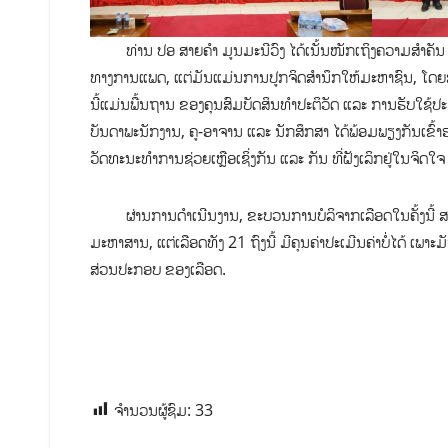
ທ່ານ ປອ ສາຍຄຳ ມູນມະນີວົງ ໄດ້ເນັ້ນໜັກເຖິງຄວາມສຳຄັນ ຂ
ທາງການແພດ, ແຕ່ມັນແມ່ນການປູກຈິດສຳນຶກໃຫ້ມະຫາຊົນ, ໂດຍສະ
ນີ້ແມ່ນພື້ນຖານ ຂອງຄຸນສົມບັດສິນທຳປະຕິວັດ ແລະ ການຮັບໃຊ້ປ
ບັນດາພະນັກງານ, ຄູ-ອາຈານ ແລະ ນັກສຶກສາ ໄດ້ພ້ອມພຽງກັນເຂົ້າ
ວັດທະນະທຳການຊ່ວຍເຫຼືອເຊິ່ງກັນ ແລະ ກັນ ທີ່ຝັງເລິກຢູ່ໃນຈິ
ຜ່ານການດຳເນີນງານ, ຂະບວນການບໍລິຈາກເລືອດໃນຄັ້ງນີ້ ສາມາດ
ມະຫາສານ, ແຕ່ເລືອດທັງ 21 ຖົງນີ້ ມີຄຸນຄ່າປະເມີນຄ່າບໍ່ໄດ້ ເພາ
ສ່ວນປະກອບ ຂອງເລືອດ.
ຈຳນວນຜູ້ຊົມ:
33