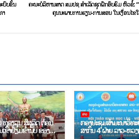
ບົບຂັ້ນ
ຄະນະບໍລິຫານສາດ ສມປຊ ສຳເລັດຊຸດຝຶກອົບຮົມ ຫົວຂໍ້: “
າທາ
ຄຸນນະພາບການຮຽນ-ການສອນ ໃນເງື່ອນໄຂ
ຂ່າວ
 ທອງລຸນ ສີສຸລິດ ຕ້ອນ
ກອງປະຊຸມສໍາມະນາວິທະ
ເຂົ້າຢ້ຽມຂຳ່ນັບ ຂອງ
ສາກົນ 4 ຝ່າຍ ລາວ-ຫວ
້ແທນຂັ້ນສູງ ສະຖາບັນ
ຍົກສູງການຮ່ວມມືທາງດ້