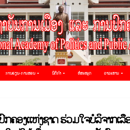
ການຮຽນ-ການສອນ
ນິຕິກຳ
ຫໍສະໝຸດ
ວາລະສານ
ປົກຄອງແຫ່ງຊາດ ຮ່ວມໃຈບໍລິຈາກເລື