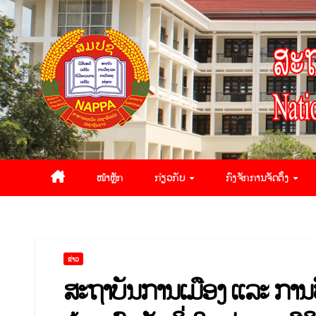
ໜ້າຫຼັກ
ກ່ຽວກັບ
ກົງຈັກການຈັດຕັ້ງ
ຂ່າວ
ສະຖາບັນການເມືອງ ແລະ ການ