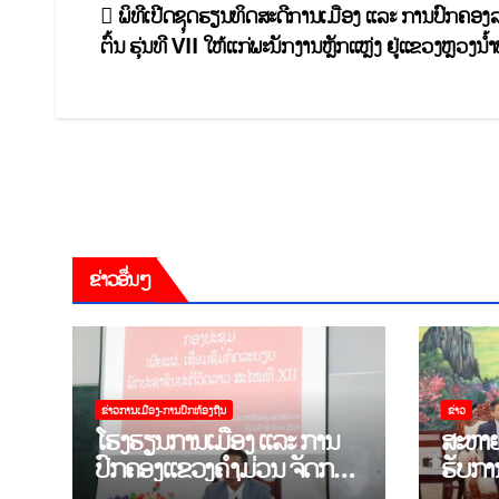
ພິທີເປີດຊຸດຮຽນທິດສະດີການເມືອງ ແລະ ການປົກຄອງລະ
ຕົ້ນ ​ຮຸ່ນ​ທີ VII ໃຫ້ແກ່ພະນັກງານຫຼັກແຫຼ່ງ ຢູ່ແຂວງຫຼວງນໍ້
ຂ່າວອື່ນໆ
ຂ່າວການເມືອງ-ການປົກທ້ອງຖີນ
ຂ່າວ
ໂຮງຮຽນການເມືອງ ແລະ ການ
ສະຫາຍ
ປົກຄອງແຂວງຄຳມ່ວນ ຈັດກອງ
ຮັບການ
ປະຊຸມເຜີຍແຜ່-ເຊື່ອມຊຶມ ກົດ
ຄະນະຜູ