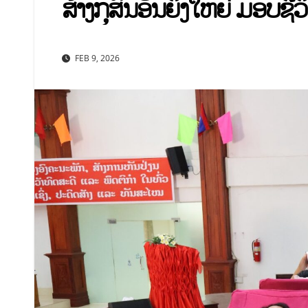
ສ້າງກຸສົນອັນຍິ່ງໃຫຍ່ ມອບຊີ
FEB 9, 2026