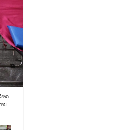
ລິຈາກ
ນການ