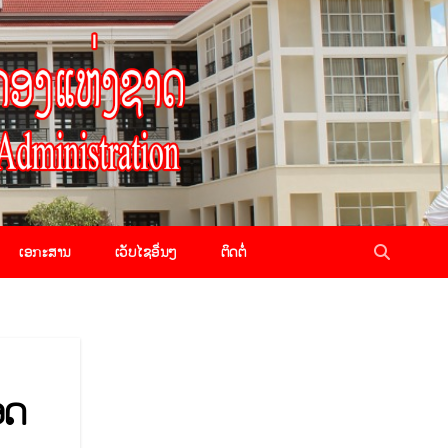
ເອກະສານ
ເວັບໄຊອື່ນໆ
ຕິດຕໍ່
ອດ