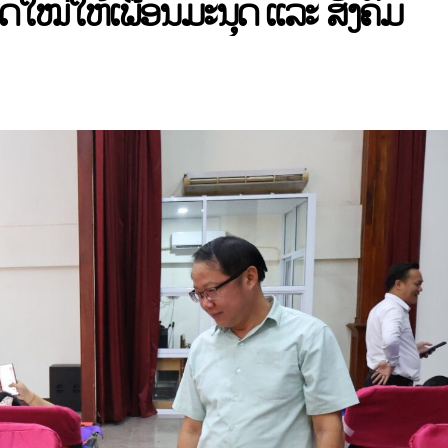
ວິດໃໝ່ໃຫ້ເພື່ອນມະນຸດ ແລະ ສັງຄົມ