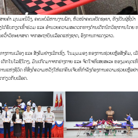
ຳ ມູນມະນີວົງ, ຄະນະບໍລິຫານງານພັກ, ຫົວໜ້າຄະນະປັດຊະຍາ, ທັງເປັນຜູ້ຊີ້ນຳ
ຍັງໄດ້ຮັບກຽດເຂົ້າຮ່ວມ ແລະ ອຳນວຍຄວາມສະດວກທາງດ້ານເຕັກນິກວິຊາການໂດຍ ທ
ນຄວົ້າວິທະຍາສາດ ຈາກສະຖາບັນເລືອດແຫ່ງຊາດ, ອົງການກາແດງລາວ.
ການເມືອງ ແລະ ສັງຄົມຢ່າງເລິກເຊິ່ງ. ໃນມຸມມອງ ຂອງການຊ່ວຍເຫຼືອສັງຄົມ, ເລ
ື ເຕັກໂນໂລຊີໃດໆ, ມັນເກີດມາຈາກຮ່າງກາຍ ແລະ ຈິດໃຈທີ່ເສຍສະລະ ຂອງມະນຸດເທົ່າ
ານແຫ່ງຊີວິດ ທີ່ສົ່ງຕໍ່ຄວາມຫວັງໃຫ້ແກ່ຄົນເຈັບທີ່ກຳລັງຕ້ອງການຄວາມຊ່ວຍເຫຼືອຢ່າ
ະຍາດກ່ຽວກັບເລືອດ.