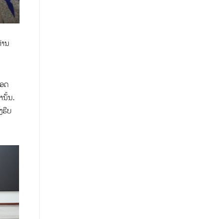
່ານ
ືອດ
ນັ້ນ.
ງຮີບ