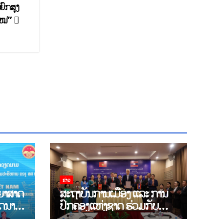
ຍົກສູງ
ໃໝ່”
ຂ່າວ
ຍາສາດ
ສະຖາບັນການເມືອງ ແລະ ການ
ຽດນາມ
ປົກຄອງແຫ່ງຊາດ ຮ່ວມກັບ
ານ
ສະຖາບັນ ບັນດິດວິທະຍາສາດ