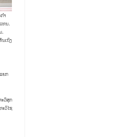
ະກຳ
ບແທນ.
ນ.
ັນເຖິງ
ໄປແຍກ
ວີສຸກ
ທະວິໄຊ