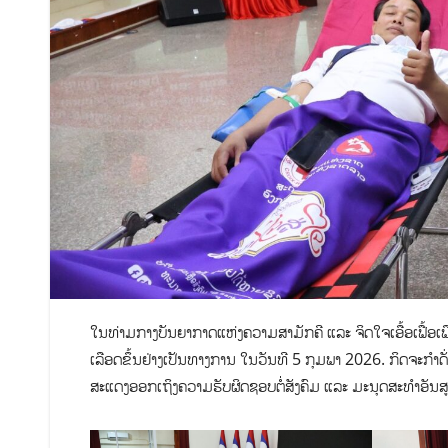
ໃນທ່າມກາງບັນຍາກາດແຫ່ງຄວາມສາມັກຄີ ແລະ ຈິດໃຈເອື້ອເຟື້ອເ
ເລືອດຂຶ້ນຢ່າງເປັນທາງການ ໃນວັນທີ 5 ກຸມພາ 2026. ກິດຈະກຳດັ່ງ
ສະແດງອອກເຖິງຄວາມຮັບຜິດຊອບຕໍ່ສັງຄົມ ແລະ ມະນຸດສະທຳອັນສູ