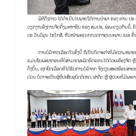
ພິທີດັ່ງກ່າວ ໄດ້ດຳເນີນໄປພາຍໃຕ້ການນຳພາ ຂອງ ທ່ານ ປອ ສາຍຄ
ວຽກງານອົງການຈັດຕັ້ງມະຫາຊົນ ຂອງ ສມປຊ. ພ້ອມດຽວກັນນີ້, 
ດຣ ວັນວິລຸນ ໄຊໂກສີ, ຫົວໜ້າພະແນກກວດກາຄຸນນະພາບ ແລະ ຄົ້
ການບໍລິຈາກເລືອດໃນຄັ້ງນີ້ ຖືເປັນກິດຈະກຳທີ່ມີຄວາມໝາຍທາງ
ແມ່ນຊັບພະຍາກອນທີ່ບໍ່ສາມາດຜະລິດທົດແທນໄດ້ດ້ວຍເຄື່ອງຈັກ ຫຼ
ດັ່ງນັ້ນ, ທຸກຢົດເລືອດທີ່ໄດ້ຮັບການບໍລິຈາກ ຈຶ່ງປຽບສະເໝືອນສາຍທ
ດ່ວນ ບໍ່ວ່າຈະເປັນຜູ້ທີ່ປະສົບອຸບັດຕິເຫດ, ຜ່າຕັດ ຫຼື ຜູ້ປ່ວຍທີ່ມີພ