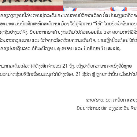
ອງວຽກງານນີ້ວ່າ: ການປຸກລະດົມຂະບວນການບໍລິຈາກເລືອດ ບໍ່ແມ່ນພຽງແຕ່ກິດຈ
ເພາະແມ່ນນັກສຶກສາທິດສະດີການເມືອງ ໃຫ້ຮູ້ຈັກການ “ໃຫ້” ໂດຍບໍ່ຫວັງຜົນຕອ
ະຊາຊົນຢ່າງແທ້ຈິງ. ບັນຍາກາດພາຍໃນງານເຕັມໄປດ້ວຍຮອຍຍິ້ມ ແລະ ຄວາມກະຕືລືລົ້
ຮ່ວມກວດສຸຂະພາບ ແລະ ບໍລິຈາກເລືອດດ້ວຍຄວາມເຕັມໃຈ. ພາບເຫຼົ່ານີ້ສະທ້ອນໃຫ້ເຫ
ດໃຈ ຂອງປະຊາຊົນລາວ ກໍຄືພະນັກງານ, ຄູ-ອາຈານ ແລະ ນັກສຶກສາ ໃນ ສມປຊ.
ລະດົມເລືອດໄດ້ທັງໝົດຈຳນວນ 21 ຖົງ. ເຖິງວ່າຕົວເລກອາດຈະເບິ່ງຄືບໍ່ຫຼາຍ
ະມັນສາມາດຊ່ວຍຊີວິດເພື່ອນມະນຸດໄດ້ຢ່າງໜ້ອຍ 21 ຊີວິດ ຫຼື ຫຼາຍກວ່ານັ້ນ ເມື່ອນຳ
ຂ່າວ/ພາບ:​​​​​​​​​​​​​ ປທ ຕາອັອດ ແສນທະ
ບັນນາທິການ: ປທ ວຽງສະຫວັນ ຈັນ