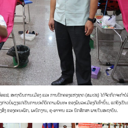
ພື່ອແຜ່, ສະຖາບັນການເມືອງ ແລະ ການປົກຄອງແຫ່ງຊາດ (ສມປຊ) ໄດ້ຈັດກິດຈະກຳບໍ
ກ່າວບໍ່ພຽງແຕ່ເປັນການປະຕິບັດຕາມພັນທະ ຂອງພົນລະເມືອງດີເທົ່ານັ້ນ, ແຕ່ຍັງເປັ
ງສົ່ງ ຂອງຄະນະພັກ, ພະນັກງານ, ຄູ-ອາຈານ ແລະ ນັກສຶກສາ ພາຍໃນສະຖາບັນ.