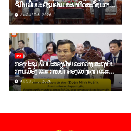
ຈີມິນ ພົບປະ ຢ້ຽມຢາມ ສະພາທິດສະດີສູນກາງ
ພັກ
AUGUST 5, 2026
ຂ່າວ
ກອງປະຊຸມພົບປະສອງຝ່າຍ ລະຫວ່າງ ສະຖາບັນ
ການເມືອງ ແລະ ການປົກຄອງແຫ່ງຊາດ ແລະ
ສະຖາບັນການເມືອງແຫ່ງຊາດ ໂຮ່ຈີມິນ ສສ
AUGUST 5, 2026
ຫວຽດນາມ