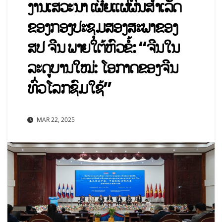
ງານເສວະນາ ເຜີຍແຜ່ຜົນສຳເລັດ
ຂອງກອງປະຊຸມສອງສະພາຂອງ
ສປ ຈີນ ພາຍໃຕ້ຫົວຂໍ້: “ຈີນໃນ
ລະດູບານໃໝ່: ໂອກາດຂອງຈີນ
ທົ່ວໂລກຊົມໃຊ້”
MAR 22, 2025