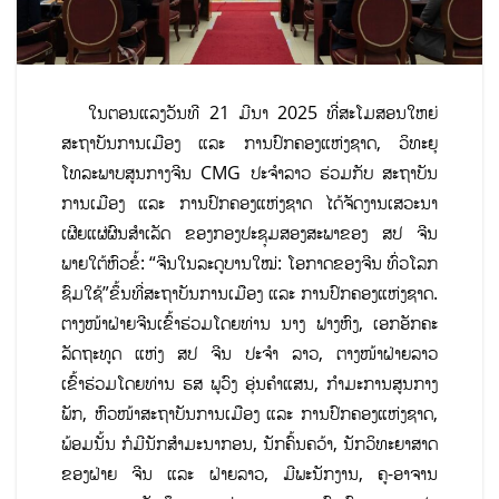
ໃນຕອນແລງວັນທີ 21 ມີນາ 2025 ທີ່ສະໂມສອນໃຫຍ່
ສະຖາບັນການເມືອງ ແລະ ການປົກຄອງແຫ່ງຊາດ, ວິທະຍຸ
ໂທລະພາບສູນກາງຈີນ CMG ປະຈໍາລາວ ຮ່ວມກັບ ສະຖາບັນ
ການເມືອງ ແລະ ການປົກຄອງແຫ່ງຊາດ ໄດ້ຈັດງານເສວະນາ
ເຜີຍແຜ່ຜົນສຳເລັດ ຂອງກອງປະຊຸມສອງສະພາຂອງ ສປ ຈີນ
ພາຍໃຕ້ຫົວຂໍ້: “ຈີນໃນລະດູບານໃໝ່: ໂອກາດຂອງຈີນ ທົ່ວໂລກ
ຊົມໃຊ້”ຂຶ້ນທີ່ສະຖາບັນການເມືອງ ແລະ ການປົກຄອງແຫ່ງຊາດ.
ຕາງໜ້າຝ່າຍຈີນເຂົ້າຮ່ວມໂດຍທ່ານ ນາງ ຟາງຫົງ, ເອກອັກຄະ
ລັດຖະທູດ ແຫ່ງ ສປ ຈີນ ປະຈຳ ລາວ, ຕາງໜ້າຝ່າຍລາວ
ເຂົ້າຮ່ວມໂດຍທ່ານ ຮສ ພູວົງ ອຸ່ນຄໍາແສນ, ກຳມະການສູນກາງ
ພັກ, ຫົວໜ້າສະຖາບັນການເມືອງ ແລະ ການປົກຄອງແຫ່ງຊາດ,
ພ້ອມນັ້ນ ກໍມີນັກສຳມະນາກອນ, ນັກຄົ້ນຄວ້າ, ນັກວິທະຍາສາດ
ຂອງຝ່າຍ ຈີນ ແລະ ຝ່າຍລາວ, ມີພະນັກງານ, ຄູ-ອາຈານ