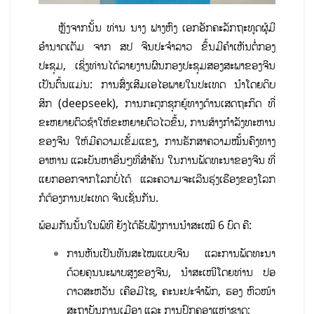
ຫຼັງຈາກນັ້ນ ທ່ານ ນາງ ຟາງຫົງ ເອກອັກຄະລັກຖະທູດຜູ້ມີ
ອຳນາດເຕັມ ຈາກ ສປ ຈີນປະຈໍາລາວ ຂຶ້ນມີຄໍາເຫັນຕໍ່ກອງ
ປະຊຸມ, ເຊິ່ງທ່ານໄດ້ລາຍງານຜົນກອງປະຊຸມສອງສະພາຂອງຈີນ
ເປັນຕົ້ນແມ່ນ: ການສົ່ງເສີມເອໄອພາຍໃນປະເທດ ນໍາໂດຍດິບ
ສິກ (deepseek), ການກະຕຸກຊຸກຍູ້ທາງດ້ານເສດຖະກິດ ທີ່
ຂະຫຍາຍຕົວຊ້າໃຫ້ຂະຫຍາຍຕົວໄວຂຶ້ນ, ການສ້າງກຳລັງທະຫານ
ຂອງຈີນ ໃຫ້ມີຄວາມເຂັ້ມແຂງ, ການຮັກສາຄວາມໝັ້ນຄົງທາງ
ອາຫານ ແລະບັນຫາອື່ນໆທີ່ສໍາຄັນ ໃນການພັດທະນາຂອງຈີນ ທີ່
ແຍກອອກຈາກໂລກບໍ່ໄດ້ ແລະຄວາມຈະເລີນຮຸ່ງເຮືອງຂອງໂລກ
ກໍຕ້ອງການປະເທດ ຈີນເຊັ່ນກັນ.
ພ້ອມກັນນັ້ນໃນພິທີ ຍັງໄດ້ຮັບຟັງການນໍາສະເໝີ 6 ບົດ ຄື:
ການຫັນເປັນທັນສະໄໝແບບຈີນ ແລະການພັດທະນາ
ດ້ວຍຄຸນນະພາບສູງຂອງຈີນ, ນໍາສະເໜີໂດຍທ່ານ ປອ
ດາວສະຫວັນ ເຄືອມີໄຊ, ຄະນະປະຈຳພັກ, ຮອງ ຫົວໜ້າ
ສະຖາບັນການເມືອງ ແລະ ການປົກຄອງແຫ່ງຊາດ;