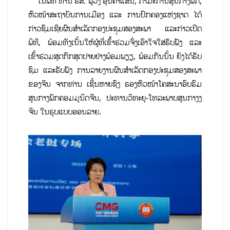
ໃນພິທີ ທ່ານ ຮສ. ພູວົງ ອຸ່ນຄໍາແສນ, ກຳມະການສູນກາງພັກ,
ຫົວໜ້າສະຖາບັນການເມືອງ ແລະ ການປົກຄອງແຫ່ງຊາດ ໄດ້
ກ່າວຊົມເຊີຍຜົນສຳເລັດກອງປະຊຸມສອງສະພາ ແລະກ່າວເປີດ
ພິທີ, ພ້ອມທັງເນັ້ນໃຫ້ຜູ້ທີ່ເຂົ້້າຮ່ວມຈົ່ງເອົາໃຈໃສ່ຮັບຟັງ ແລະ
ເຂົ້າຮ່ວມສຸດກົກສຸດປາຍຢ່າງພ້ອມພຽຽ, ພ້ອມກັນນັ້ນ ຍັງໄດ້ຮັບ
ຊົມ ແລະຮັບຟັງ ການລາຍງານຜົນສໍາເລັດກອງປະຊຸມສອງສະພາ
ຂອງຈີນ ຈາກທ່ານ ເຊີ້ນຫາຍຊົງ ຮອງຫົວໜ້າໂຄສະນາອົບຮົມ
ສູນກາງພັກຄອມມູນິດຈີນ, ປະທານວິທະຍຸ-ໂທລະພາບສູນກາງງ
ຈີນ ໃນຮູບແບບອອນລາຍ.