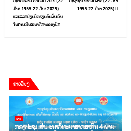
ປະຕິວັດລາວ ຄົບຮອບ 70 ປີ (22
ປະຊາຊົນ ປະຕິວັດລາວ (22 ມີນາ
ມີນາ 1955-22 ມີນາ 2025)
1955-22 ມີນາ 2025)
ແລະແລກປ່ຽນບົດຮຽນອັນພົ້ນເດັ່ນ
ໃນການເປັນເສນາທິການຂອງພັກ
ຂ່າວອື່ນໆ
ຂ່າວ
ກອງປະຊຸມສໍາມະນາວິທະຍາສາດສາກົນ 4 ຝ່າຍ