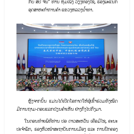
ກັບ ສປ ຈີນ” ທ່ານ ຫຸມເພັງ ວຽງທອງໄຊ, ຮອງພະແນກ
ອຸດສາຫະກຳການຄ້າ ແຂວງຫລວງນໍ້າທາ.
ຫຼັງຈາກນັ້ນ ແມ່ນໄດ້ເປີດໂອກາດໃຫ້ຜູ້ເຂົ້າຮ່ວມທັງໝົດ
ມີການຖາມ-ຕອບແລກປ່ຽນຄໍາເຫັນ ຢ່າງກົງໄປກົງມາ.
ໃນຕອນທ້າຍພິທີທ່ານ ປອ ດາວສະຫວັນ ເຄືອມີໄຊ, ຄະນະ
ປະຈຳພັກ, ຮອງຫົວໜ້າສະຖາບັນການເມືອງ ແລະ ການປົກຄອງ