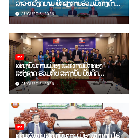
ລາວ-ຫວຽດນາມ ຍົກສູງການຮ່ວມມືທາງດ້ານ
ທິດສະດີ ແລະ ພຶດຕິກໍາ ລາວ-ຫວຽດນາມ ແນໃສ່
AUGUST 6, 2026
ສ້າງເສດຖະກິດເອກະລາດເປັນເຈົ້າຕົນເອງຢ່າງ
ເຂັ້ມແຂງ
ຂ່າວ
ສະຖາບັນການເມືອງ ແລະ ການປົກຄອງ
ແຫ່ງຊາດ ຮ່ວມກັບ ສະຖາບັນ ບັນດິດ
ວິທະຍາສາດສັງຄົມ ຫວຽດນາມ ເຊັນບົດບັນທຶກ
AUGUST 5, 2026
ການຮ່ວມມືທາງດ້ານວິທະຍາສາດ (2026-
2030)
ຂ່າວ
ຄະນະຜູ້ແທນ ສະຖາບັນການເມືອງແຫ່ງຊາດ ໂຮ່