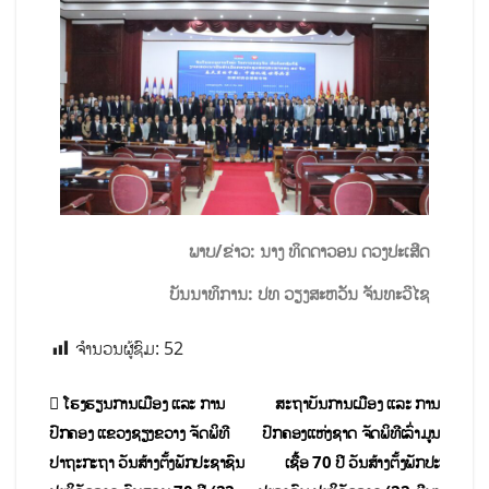
ພາບ/ຂ່າວ: ນາງ ທິດດາວອນ ດວງປະເສີດ
ບັນນາທິການ: ປທ ວຽງສະຫວັນ ຈັນທະວີໄຊ
ຈຳນວນຜູ້ຊົມ:
52
ໂຮງຮຽນການເມືອງ ແລະ ການ
ສະຖາບັນການເມືອງ ແລະ ການ
ປົກຄອງ ແຂວງຊຽງຂວາງ ຈັດພິທີ
ປົກຄອງແຫ່ງຊາດ ຈັດພິທີເລົ່າມູນ
ປາຖະກະຖາ ວັນສ້າງຕັ້ງພັກປະຊາຊົນ
ເຊື້ອ 70 ປີ ວັນສ້າງຕັ້ງພັກປະ