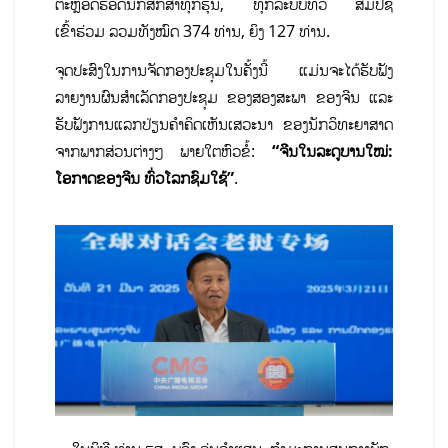
ຕະຫຼອດຮອດນັກສຶກສາທຸກຮຸ່ນ, ທຸກລະບົບທົວ ສມປຊ
ເຂົ້າຮ່ວມ ລວມທັງໝົດ 374 ທ່ານ, ຍິງ 127 ທ່ານ.
ຈຸດປະສົງໃນການຈັດກອງປະຊຸມໃນຄັ້ງນີ້ ແມ່ນຈະໄດ້ຮັບຟັງ
ລາຍງານຜົນສໍາເລັດກອງປະຊຸມ ຂອງສອງສະພາ ຂອງຈີນ ແລະ
ຮັບຟັງການແລກປ່ຽນຄໍາຄິດເຫັນເສວະນາ ຂອງນັກວິທະຍາສາດ
ຈາກພາກສ່ວນຕ່າງໆ ພາຍໃຕຫົວຂໍ້:
“ຈີນໃນລະດູບານໃໝ່:
ໂອກາດຂອງຈີນ ທົ່ວໂລກຊົມໃຊ້”
.