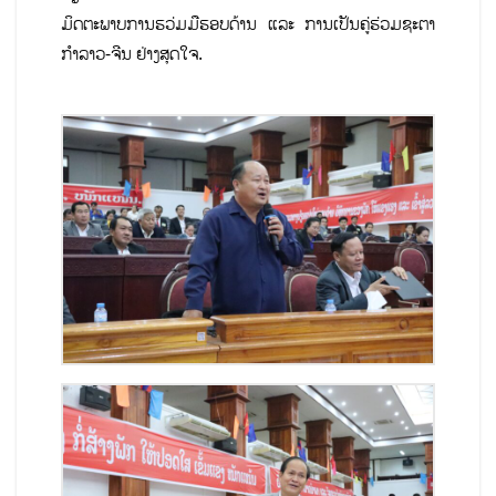
ມິດຕະພາບການຮວ່ມມືຮອບດ້ານ ແລະ ການເປັນຄູ່ຮ່ວມຊະຕາ
ກຳລາວ-ຈີນ ຢ່າງສຸດໃຈ.