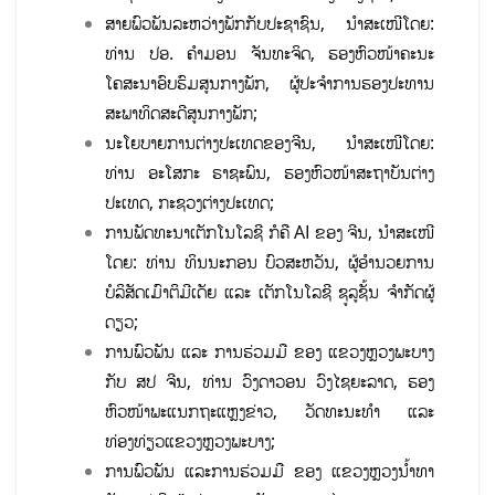
ສາຍພົວພັນລະຫວ່າງພັກກັບປະຊາຊົນ, ນໍາສະເໜີໂດຍ:
ທ່ານ ປອ. ຄໍາມອນ ຈັນທະຈິດ, ຮອງຫົວໜ້າຄະນະ
ໂຄສະນາອົບຮົມສູນກາງພັກ, ຜູ້ປະຈຳການຮອງປະທານ
ສະພາທິດສະດີສູນກາງພັກ;
ນະໂຍບາຍການຕ່າງປະເທດຂອງຈີນ, ນໍາສະເໜີໂດຍ:
ທ່ານ ອະໂສກະ ຣາຊະພົນ, ຮອງຫົວໜ້າສະຖາບັນຕ່າງ
ປະເທດ, ກະຊວງຕ່າງປະເທດ;
ການພັດທະນາເຕັກໂນໂລຊີ ກໍຄື AI ຂອງ ຈີນ, ນໍາສະເໜີ
ໂດຍ: ທ່ານ ທິນນະກອນ ບົວສະຫວັນ, ຜູ້ອໍານວຍການ
ບໍລິສັດເມົາຕິມີເດັຍ ແລະ ເຕັກໂນໂລຊີ ຊູລູຊັ້ນ ຈຳກັດຜູ້
ດຽວ;
ການພົວພັນ ແລະ ການຮ່ວມມື ຂອງ ແຂວງຫຼວງພະບາງ
ກັບ ສປ ຈີນ, ທ່ານ ວົງດາວອນ ວົງໄຊຍະລາດ, ຮອງ
ຫົວໜ້າພະແນກຖະແຫຼງຂ່າວ, ວັດທະນະທຳ ແລະ
ທ່ອງທ່ຽວແຂວງຫຼວງພະບາງ;
ການພົວພັນ ແລະການຮ່ວມມື ຂອງ ແຂວງຫຼວງນໍ້າທາ