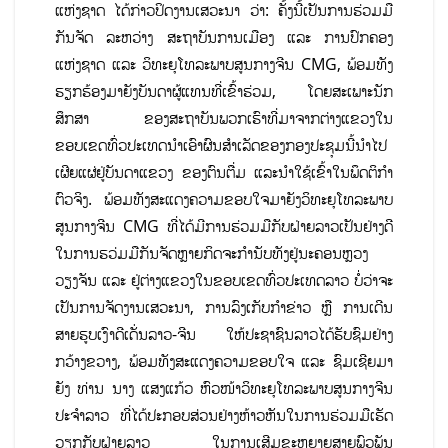
ແຫ່ງຊາດ ໄດ້ກ່າວປິດງານເສວະນາ ວ່າ: ຄັ້ງນີ້ເປັນການຮ່ວມມື
ກັນຈັດ ລະຫວ່າງ ສະຖາບັນການເມືອງ ແລະ ການປົກຄອງ
ແຫ່ງຊາດ ແລະ ວິທະຍຸໂທລະພາບສູນກາງຈີນ CMG, ພ້ອມທັງ
ຮຽກຮ້ອງມາຍັງບັນດາຜູ້ແທນທີ່ເຂົ້າຮ່ວມ, ໂດຍສະເພາະນັກ
ສຶກສາ ຂອງສະຖາບັນພວກເຮົາທີ່ມາຈາກຕ່າງແຂວງໃນ
ຂອບເຂດທົ່ວປະເທດນຳເອົາຜົນສຳເລັດຂອງກອງປະຊຸມນີ້ນຳໄປ
ເຜີຍແຜ່ຢູ່ບັນດາແຂວງ ຂອງຕົນຕື່ມ ແລະນໍາໃຊ້ເຂົ້າໃນພຶດຕິກໍາ
ຕົວຈິງ. ພ້ອມທັງສະແດງຄວາມຂອບໃຈມາຍັງວິທະຍຸໂທລະພາບ
ສູນກາງຈີນ CMG ທີ່ໄດ້ມີການຮ່ວມມືກັບຝ່າຍລາວເປັນຢ່າງດີ
ໃນການຮວ່ມມືກັນຈັດຫຼາຍກິດຈະກຳນັບທັງຢູ່ນະຄອນຫຼວງ
ວຽງຈັນ ແລະ ຢູ່ຕ່າງແຂວງໃນຂອບເຂດທົ່ວປະເທດລາວ ບໍ່ວ່າຈະ
ເປັນການຈັດງານເສວະນາ, ການລົງເກັບກຳຂ່າວ ຫຼື ການເດີນ
ສາຍຮູບເງົາດີເດັ່ນລາວ-ຈີນ ໃຫ້ປະຊາຊົນລາວໄດ້ຮັບຊົມຢ່າງ
ກວ້າງຂວາງ, ພ້ອມທັງສະແດງຄວາມຂອບໃຈ ແລະ ຊົມເຊີຍມາ
ຍັງ ທ່ານ ນາງ ແສງແກ້ວ ຫົວໜ້າວິທະຍຸໂທລະພາບສູນກາງຈີນ
ປະຈຳລາວ ທີ່ໄດ້ປະກອບສ່ວນຢ່າງຫ້າວຫັນໃນການຮ່ວມມືເຮັດ
ວຽກກັບຝ່າຍລາວ ໃນການເສີມຂະຫຍາຍສາຍພົວພັນ