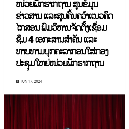
ໜ່ວຍພັກຮາກຖານ ສູນຂໍ້ມູນ
ຂ່າວສານ ແລະສູນຄົ້ນຄວ້າແນວຄິດ
ໄກສອນ ພົມວິຫານຈັດຕັ້ງເຊື່ອມ
ຊຶມ 4 ເອກະສານສໍາຄັນ ແລະ
ທາບທາມບຸກຄະລາກອນໃສ່ກອງ
ປະຊຸມໃຫຍ່ໜ່ວຍພັກຮາກຖານ
JUN 17, 2024