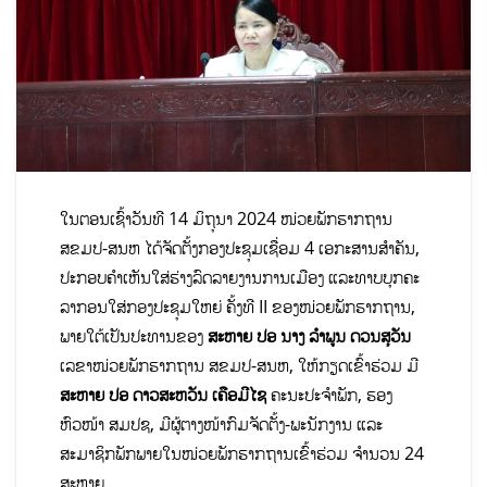
ໃນຕອນເຊົ້າວັນທີ 14 ມິຖຸນາ 2024 ໜ່ວຍພັກຮາກຖານ
ສຂມປ-ສນຫ ໄດ້ຈັດຕັ້ງກອງປະຊຸມເຊື່ອມ 4 ເອກະສານສໍາຄັນ,
ປະກອບຄໍາເຫັນໃສ່ຮ່າງລົດລາຍງານການເມືອງ ແລະທາບບຸກຄະ
ລາກອນໃສ່ກອງປະຊຸມໃຫຍ່ ຄັ້ງທີ II ຂອງໜ່ວຍພັກຮາກຖານ,
ພາຍໃຕ້ເປັນປະທານຂອງ
ສະຫາຍ ປອ ນາງ ລຳພູນ ດວນສຸວັນ
ເລຂາໜ່ວຍພັກຮາກຖານ ສຂມປ-ສນຫ, ໃຫ້ກຽດເຂົ້າຮ່ວມ ມີ
ສະຫາຍ ປອ ດາວສະຫວັນ ເຄືອມີໄຊ
ຄະນະປະຈໍາພັກ, ຮອງ
ຫົວໜ້າ ສມປຊ, ມີຜູ້ຕາງໜ້າກົມຈັດຕັ້ງ-ພະນັກງານ ແລະ
ສະມາຊິກພັກພາຍໃນໜ່ວຍພັກຮາກຖານເຂົ້າຮ່ວມ ຈໍານວນ 24
ສະຫາຍ.