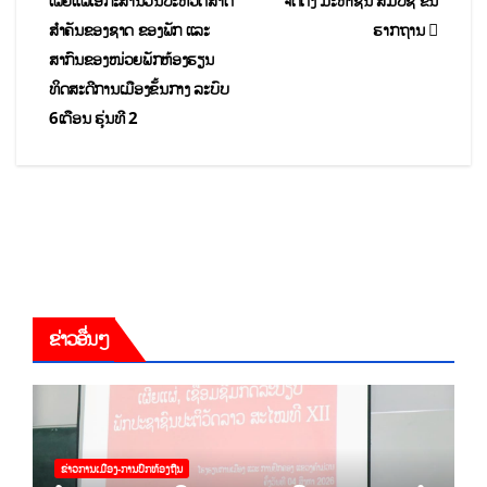
ເຜີຍແຜ່ເອກະສານວັນປະຫວັດສາດ
ຈັດຕັ້ງ ມະຫາຊົນ ສມປຊ ຂັ້ນ
ສໍາຄັນຂອງຊາດ ຂອງພັກ ແລະ
ຮາກຖານ
ສາກົນຂອງໜ່ວຍພັກຫ້ອງຮຽນ
ທິດສະດີການເມືອງຂັ້ນກາງ ລະບົບ
6ເດືອນ ຮຸ່ນທີ 2
ຂ່າວອື່ນໆ
ຂ່າວການເມືອງ-ການປົກທ້ອງຖີນ