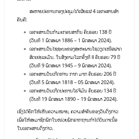
ສະຫາຍປະທານກອງປະຊຸມໄດ້ເຜີຍແຜ່ 4 ເອກະສານສໍາ
ຄັນຄື:
ເອກະສານວັນກຳມະກອນສາກົນ ຄົບຮອບ 138 ປີ
(ວັນທີ 1 ພຶດສະພາ 1886 – 1 ພຶດສະພາ 2024).
ເອກະສານວັນໄຊຊະນະຂອງສະຫະພາບໂຊວຽດເໜືອຟາດ
ສິດເຢຍລະມັນ. ໃນສົງຄາມໂລກຄັ້ງທີ II ຄົບຮອບ 79 ປີ
(ວັນທີ 9 ພຶດສະພາ 1945 – 9 ພຶດສະພາ 2024).
ເອກະສານວັນເກີດທ່ານ ກາກ ມາກ ຄົບຮອບ 206 ປີ
(ວັນທີ 5 ພຶດສະພາ 1818 – 05 ພຶດສະພາ 2024).
ເອກະສານວັນເກີດປະທານໂຮ່ຈິມິນ ຄົບຮອບ 134 ປີ
(ວັນທີ 19 ພຶດສະພາ 1890 – 19 ພຶດສະພາ 2024).
ເຊິ່ງໄດ້ຍົກໃຫ້ເຫັນຄວາມໝາຍ, ຄວາມສໍາຄັນຂອງວັນດັ່ງກ່າວ
ເພື່ອໃຫ້ສະມາຊິກພັກໃນໜ່ວຍພັກຮາກຖານກຳໄດ້ບັນດາເນື້ອ
ໃນເອກະສານດັ່ງກ່າວ.