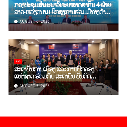
ກອງປະຊຸມສໍາມະນາວິທະຍາສາດສາກົນ 4 ຝ່າຍ
ລາວ-ຫວຽດນາມ ຍົກສູງການຮ່ວມມືທາງດ້ານ
ທິດສະດີ ແລະ ພຶດຕິກໍາ ລາວ-ຫວຽດນາມ ແນໃສ່
AUGUST 6, 2026
ສ້າງເສດຖະກິດເອກະລາດເປັນເຈົ້າຕົນເອງຢ່າງ
ເຂັ້ມແຂງ
ຂ່າວ
ສະຖາບັນການເມືອງ ແລະ ການປົກຄອງ
ແຫ່ງຊາດ ຮ່ວມກັບ ສະຖາບັນ ບັນດິດ
ວິທະຍາສາດສັງຄົມ ຫວຽດນາມ ເຊັນບົດບັນທຶກ
AUGUST 5, 2026
ການຮ່ວມມືທາງດ້ານວິທະຍາສາດ (2026-
2030)