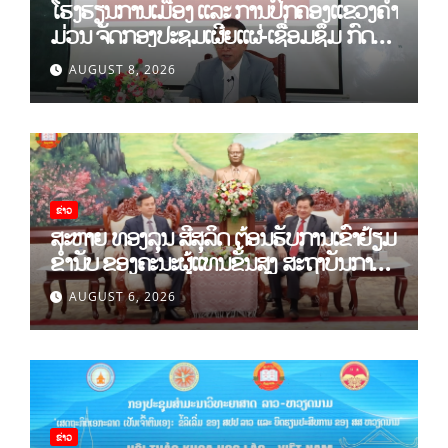
ໂຮງຮຽນການເມືອງ ແລະ ການປົກຄອງແຂວງຄຳ
ມ່ວນ ຈັດກອງປະຊຸມເຜີຍແຜ່-ເຊື່ອມຊຶມ ກົດ
ລະບຽບ ຂອງພັກປະຊາຊົນປະຕິວັດລາວ ສະໄໝ
AUGUST 8, 2026
ທີ XII.
ຂ່າວ
ສະຫາຍ ທອງລຸນ ສີສຸລິດ ຕ້ອນຮັບການເຂົ້າຢ້ຽມ
ຂຳ່ນັບ ຂອງຄະນະຜູ້ແທນຂັ້ນສູງ ສະຖາບັນການ
ເມືອງແຫ່ງຊາດ ໂຮ່ຈີມິນ ແລະ ສະຖາບັນບັນດິດ
AUGUST 6, 2026
ວິທະຍາສາດສັງຄົມຫວຽດນາມ
ຂ່າວ