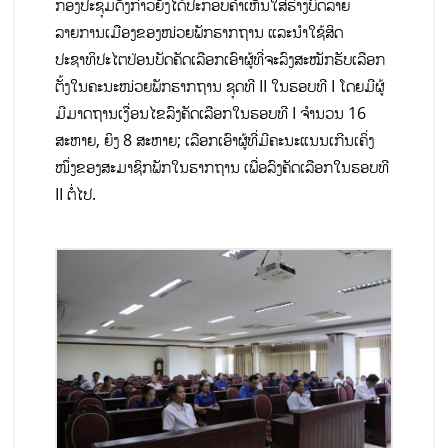
ກອງປະຊຸມດັ່ງກ່າວຍັງໄດ້ປະກອບຄໍາເຫັນໃສ່ຮ່າງບົດລາຍ
ລາຍການເມືອງຂອງໜ່ວຍພັກຮາກຖານ ແລະນໍາໃຊ້ສິດ
ປະຊາທິປະໄຕປ່ອນບັດຄັດເລືອກເອົາຜູ້ທີ່ຈະລົງສະໝັກຮັບເລືອກ
ຕັ້ງໃນຄະນະໜ່ວຍພັກຮາກຖານ ຊຸດທີ II ໃນຮອບທີ I ໂດຍມີຜູ້
ມີມາດຖານເງື່ອນໄຂລົງຄັດເລືອກໃນຮອບທີ I ຈໍານວນ 16
ສະຫາຍ, ຍິງ 8 ສະຫາຍ; ເລືອກເອົາຜູ້ທີ່ມີຄະນະແນນເກີນເຄິ່ງ
ໜຶ່ງຂອງສະມາຊິກພັກໃນຮາກຖານ ເພື່ອລົງຄັດເລືອກໃນຮອບທີ
II ຕໍ່ໄປ.