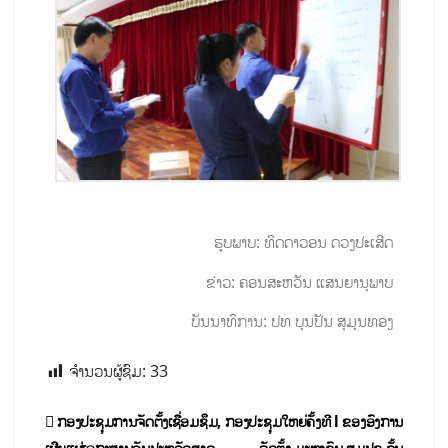
ຮູບພາບ: ທິດດາວອນ ດວງປະເສີດ
ຂ່າວ: ຄອນສະຫວັນ ແສນຍານຸພາບ
ບັນນາທິການ: ປທ ບຸນປັນ ສຸມຸນທອງ
ຈຳນວນຜູ້ຊົມ:
33
ກອງປະຊຸມການຈັດຕັ້ງເຊື່ອມຊຶມ,
ກອງປະຊຸມໃຫຍ່ຄັ້ງທີ l ຂອງອົງການ