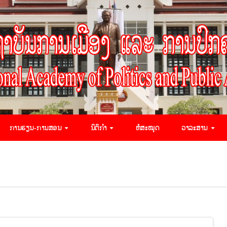
ການຮຽນ-ການສອນ
ນິຕິກຳ
ຫໍສະໝຸດ
ວາລະສານ