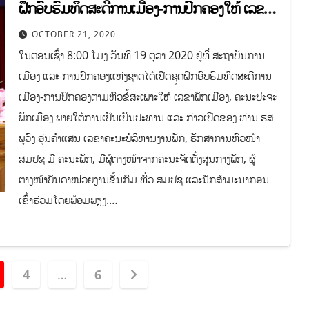
ຝຶກອົບຮົມທິດສະດີການເມືອງ-ການປົກຄອງໃຫ້ ເລຂາ
ພັກເມືອງ, ຄະນະປະຈຳພັກເມືອງ ຊຸດທີ 3
OCTOBER 21, 2020
ໃນຕອນເຊົ້າ 8:00 ໂມງ ວັນທີ 19 ຕຸລາ 2020 ຢູ່ທີ່ ສະຖາບັນການ
ເມືອງ ແລະ ການປົກຄອງແຫ່ງຊາດໄດ້ເປີດຊຸດຝຶກອົບຮົມທິດສະດີການ
ເມືອງ-ການປົກຄອງຕາມຫົວຂໍ້ສະເພາະໃຫ້ ເລຂາພັກເມືອງ, ຄະນະປະຈະ
ພັກເມືອງ ພາຍໃຕ້ການເປັນເປັນປະທານ ແລະ ກ່າວເປີດຂອງ ທ່ານ ຮສ
ພູວົງ ອຸ່ນຄຳແສນ ເລຂາຄະນະບໍລິຫານງານພັກ, ຮັກສາການຫົວໜ້າ
ສມປຊ ມີ ຄະນະພັກ, ມີຜູ້ຕາງໜ້າຈາກຄະນະຈັດຕັ້ງສູນກາງພັກ,​ ຜູ້
ຕາງໜ້າບັນດາໜ່ວຍງານຂັ້ນກົມ ທົ່ວ ສມປຊ ແລະນັກສໍາມະນາກອນ
ເຂົ້າຮ່ວມໂດຍພ້ອມພຽງ.…
4
…
6