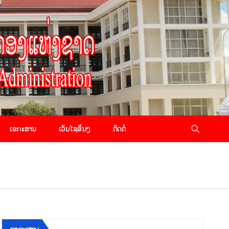
ເອກະສານ
ເວັບໄຊອື່ນໆ
ຕິດຕໍ່