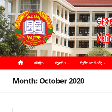
ໜ້າຫຼັກ
ກ່ຽວກັບ
ກົງຈັກການຈັດຕັ້ງ
Month:
October 2020