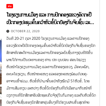
ຂ່າວ
ໂຮງຮຽນການເມືອງ ແລະ ການປົກຄອງແຂວງອັດຕະປື
ເປີດກອງປະຊຸມຄົ້ນຄວ້າຫົວຂໍ້ບົດປ້ອງກັນຈົບຊັ້ນ ລະບົບ
ຊັ້ນກາງຮຸ່ນທີ XI
OCTOBER 22, 2020
ວັນທີ 20-21 ຕຸລາ 2020 ໂຮງຮຽນການເມືອງ ແລະການປົກຄອງ
ແຂວງອັດຕະປືເປີດກອງປະຊຸມຄົ້ນຄວ້າຫົວຂໍ້ບົດປ້ອງກັນຈົບຊັ້ນຂອງນັກ
ສຶກສາທິດສະດີການເມືອງແລະການປົກຄອງລະບົບຊັ້ນກາງຮຸ່ນທີXIຂຶ້ນ
ພາຍໃຕ້ການເປັນປະທານຂອງ ທ່ານ ປທ ບຸນປອນ ອ່ອນໄຊວຽງ
ຫົວໜ້າໂຮງຮຽນການເມືອງ ແລະການປົກຄອງແຂວງ, ມີຄະນະພັກ,
ຄະນະໂຮງຮຽນ, ຫົວໜ້າຂະແໜງ ແລະຮອງຂະແໜງພ້ອມດ້ວຍຄູ-
ອາຈານເຂົ້າຮ່ວມ. ຫົວຂໍ້ທີ່ນໍາມາຄົ້ນຄວ້າທັງໝົດມີ 51ຫົວຂໍ້. ໂດຍ
ມີການສົມທຽບ ລະຫວ່າງ ຫົວຂໍ້ບົດປ້ອງກັນທີ່ໄດ້ເລືອກມາກັບໜ້າທີ່
ວຽກງານທີ່ນັກສຶກສາຮັບຜິດຊອບຕົວຈິງຢູ່ໃນກົມກອງ ແລະກັບຫົວຂໍ້ບົດ
ປ້ອງກັນຈົບຊັ້ນຂອງນັກສຶກສາຮຸ່ນອື່ນໆທີ່ໄດ້ຂຽນຜ່ານຂັ້ນສຸດທ້າຍ