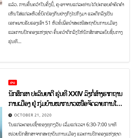
ແລ້ວ. ການຄົ້ນຄວ້າໃນຄັ້ງນີ້, ຄູ-ອາຈານແຕ່ລະທ່ານໄດ້ປະກອບຄໍາຄິດຄໍາ
ເຫັນໃສ່ແຕ່ລະຫົວຂໍ້ບົດປ້ອງກັນຢ່າງກົງໄປກົງມາ ແລະຕົກລົງເປັນ
ເອກະພາບຮັບຮອງເອົາ 51 ຫົວຂໍ້ເພື່ອນໍາສະເໜີສະຖາບັນການເມືອງ
ແລະການປົກຄອງແຫ່ງຊາດ ຄົ້ນຄວ້າຕົກລົງໃຫ້ນັກສຶກສາລະບົບຊັ້ນກາງ
ຮຸ່ນທີ…
ຂ່າວ
ນັກສຶກສາ ປະລິນຍາຕີ ຮຸ່ນທີ XXIV ລົງກໍ່ສ້າງຮາກຖານ
ການເມືອງ ຢູ່ ກຸ່ມບ້ານໝາກນາວເໜືອຈັດລາຍການໂທ
ລະໂຄ່ງບ້ານ
OCTOBER 21, 2020
ໃນແຕ່ລະຕອນເຊົ້າຂອງທຸກໆວັນ ເລີ່ມແຕ່ເວລາ 6:30-7:00 ນາທີ
ໜ່ວຍນັກສຶກສາຈາກສະຖາບັນການເມືອງ ແລະການປົກຄອງແຫ່ງຊາດ