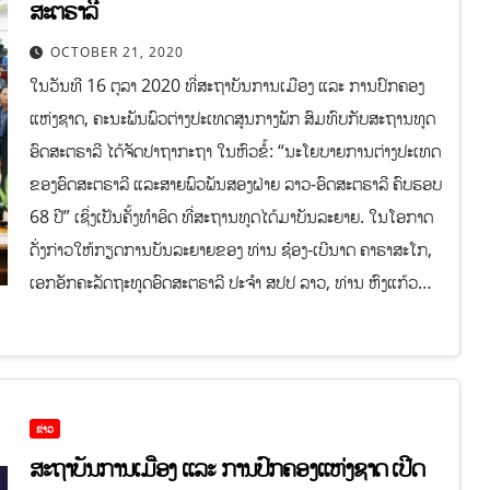
ສະຕຣາລີ
OCTOBER 21, 2020
ໃນວັນທີ 16 ຕຸລາ 2020 ທີ່ສະຖາບັນການເມືອງ ແລະ ການປົກຄອງ
ແຫ່ງຊາດ, ຄະນະພັນພົວຕ່າງປະເທດສູນກາງພັກ ສົມທົບກັບສະຖານທູດ
ອົດສະຕຣາລີ ໄດ້ຈັດປາຖາກະຖາ ໃນຫົວຂໍ້: “ນະໂຍບາຍການຕ່າງປະເທດ
ຂອງອົດສະຕຣາລີ ແລະສາຍພົວພັນສອງຝ່າຍ ລາວ-ອົດສະຕຣາລີ ຄົບຮອບ
68 ປີ” ເຊິ່ງເປັນຄັ້ງທຳອິດ ທີ່ສະຖານທູດໄດ້ມາບັນລະຍາຍ. ໃນໂອກາດ
ດັ່ງກ່າວໃຫ້ກຽດການບັນລະຍາຍຂອງ ທ່ານ ຊ໋ອງ-ເບີນາດ ຄາຣາສະໂກ,
ເອກອັກຄະລັດຖະທູດອົດສະຕຣາລີ ປະຈຳ ສປປ ລາວ, ທ່ານ ຫົງແກ້ວ…
ຂ່າວ
ສະຖາບັນການເມືອງ ແລະ ການປົກຄອງແຫ່ງຊາດ ເປີດ