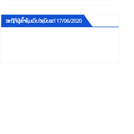
ສະຖີຕິຜູ້ເຂົ້າຊົມເວັບໄຊນັບແຕ່ 17/06/2020