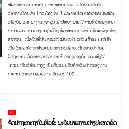
ທີ່ລົງກໍ່ສ້າງຮາກຖານຢູ່ກຸ່ມບ້ານໝາກນາວເໜືອໄດ້ພ້ອມກັນຈັດ
ລາຍການໂດຍຜ່ານໂທລະໂຄ່ງບ້ານ ບັນລະຍາຍໂດຍ: ທ້າວຄອນສະຫວັນ
ເລືອງວັນ ແລະ ນາງ ແສງອາລຸນ ມະນີທວງ ພາຍໃຕ້ການຊີ້ນຳຂອງຄະນະ
ບ້ານ ແລະ ທ່ານ ທອງຕາ ຫຼໍ່າມີໄຊ ຫົວໜ້າກຸ່ມນຳພານັກສຶກສາລົງກໍ່ສ້າງ
ຮາກຖານ; ເນື້ອໃນທີ່ນຳມາສະເໜີເຜີຍແຜ່ໃນແຕ່ລະເຊົ້າແມ່ນໄດ້ເອົາ
ເນື້ອໃນຂອງລັດຖະທຳມະນູນແຫ່ງ ສປປລາວ, ກົດໝາຍວ່າດ້ວຍ
ລັດຖະບານ, ກົດໝາຍວ່າດ້ວຍການປົກຄອງທ້ອງຖິ່ນ ພ້ອມທັງໄດ້
ໂຄສະນາວັນສຳຄັນຕ່າງໆ ເປັນຕົ້ນແມ່ນວັນຄ້າຍວັນເກີດຂອງທ່ານ
ປະທານ ໄກສອນ ພົມວິຫານ ຄົບຮອບ 100…
ຂ່າວ
ຈັດປາຖະກະຖາໃນຫົວຂໍ້: ນະໂຍບາຍການຕ່າງປະເທດອົດ