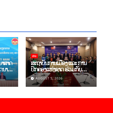
ຂ່າວ
ຍາສາດ
ສະຖາບັນການເມືອງ ແລະ ການ
ຽດນາມ
ປົກຄອງແຫ່ງຊາດ ຮ່ວມກັບ
ານ
ສະຖາບັນ ບັນດິດວິທະຍາສາດ
AUGUST 5, 2026
າວ-
ສັງຄົມ ຫວຽດນາມ ເຊັນບົດ
ບັນທຶກການຮ່ວມມືທາງດ້ານ
ົ້າ
ວິທະຍາສາດ (2026-2030)