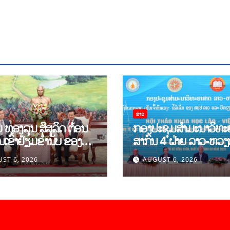
ຂ່າວ
 ທອງລຸນ ສີສຸລິດ ຕ້ອນ
ກອງປະຊຸມສໍາມະນາວິທະ
ເຂົ້າຢ້ຽມຂຳ່ນັບ ຂອງ
ສາກົນ 4 ຝ່າຍ ລາວ-ຫວ
້ແທນຂັ້ນສູງ ສະຖາບັນ
ຍົກສູງການຮ່ວມມືທາງດ້
ST 6, 2026
AUGUST 6, 2026
ືອງແຫ່ງຊາດ ໂຮ່ຈີມິນ
ທິດສະດີ ແລະ ພຶດຕິກໍາ ລ
ະຖາບັນບັນດິດ
ຫວຽດນາມ ແນໃສ່ສ້າງ
າສາດສັງຄົມຫວຽດນາມ
ເສດຖະກິດເອກະລາດເປັນເຈ
ຕົນເອງຢ່າງເຂັ້ມແຂງ