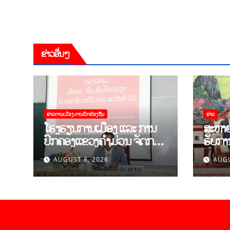
ຂ່າວອື່ນໆ
ຂ່າວການເມືອງ-ການປົກທ້ອງຖີນ
ຂ່າວ
ໂຮງຮຽນການເມືອງ ແລະ ການ
ສະຫາຍ
ປົກຄອງແຂວງຄຳມ່ວນ ຈັດກອງ
ຮັບການ
ປະຊຸມເຜີຍແຜ່-ເຊື່ອມຊຶມ ກົດ
ຄະນະຜູ
AUGUST 8, 2026
AUGU
ລະບຽບ ຂອງພັກປະຊາຊົນ
ການເມ
ປະຕິວັດລາວ ສະໄໝທີ XII.
ແລະ ສ
ວິທະຍ