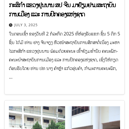
ກະສິກຳ ແຂວງຢຸນນານ ສປ ຈີນ ມາຢ້ຽມຢາມສະຖາບັນ
ການເມືອງ ແລະ ການປົກຄອງແຫ່ງຊາດ
JULY 3, 2025
ໃນຕອນເຊົ້າ ຂອງວັນທີ 2 ກໍລະກົດ 2025 ທີ່ຫ້ອງຮັບແຂກ ຊັ້ນ 5 ຕຶກ 5
ຊັ້ນ ໄດ້ມີ ທ່ານ ຢາງ ຈີນຈຽງ ຫົວໜ້າສະຖາບັນການສຶກສາຕໍ່ເນື່ອງ ມະຫາ
ໄລກະສິກຳ ແຂວງຢູນນານ ພ້ອມດ້ວຍຄະນະ ເຂົ້້າຢ້ຽມຂໍ່ານັບ ຄະນະພັກ-
ຄະນະນໍາສະຖາບັນການເມືອງ ແລະ ການປົກຄອງແຫ່ງຊາດ, ເຊິ່ງໃຫ້ກຽດ
ຕ້ອນຮັບໂດຍ ທ່ານ ປທ ນາງ ຄໍາຫຼ້າ ແກ້ວອຸ່ນຄໍາ, ກໍາມະການຄະນະພັກ,
…