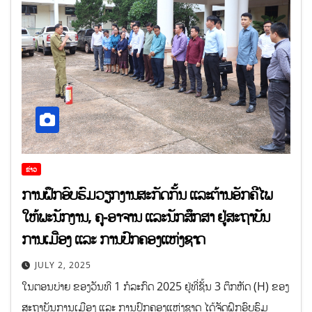
ຂ່າວ
ການຝຶກອົບຮົມວຽກງານສະກັດກັ້ນ ແລະຕ້ານອັກຄີໄພ
ໃຫ້ພະນັກງານ, ຄູ-ອາຈານ ແລະນັກສຶກສາ ຢູ່ສະຖາບັນ
ການເມືອງ ແລະ ການປົກຄອງແຫ່ງຊາດ
JULY 2, 2025
ໃນຕອນບ່າຍ ຂອງວັນທີ 1 ກໍລະກົດ 2025 ຢູ່ທີ່ຊັ້ນ 3 ຕຶກຫັດ (H) ຂອງ
ສະຖາບັນການເມືອງ ແລະ ການປົກຄອງແຫ່ງຊາດ ໄດ້ຈັດຝຶກອົບຮົມ