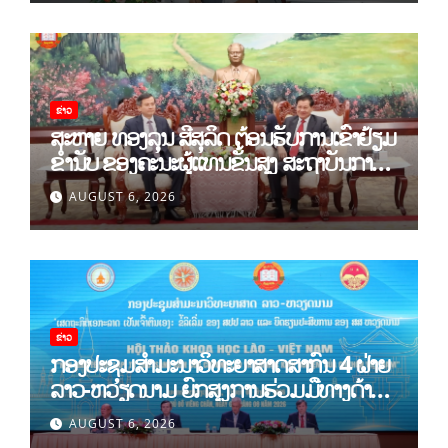
ຂ່າວ
ສະຫາຍ ທອງລຸນ ສີສຸລິດ ຕ້ອນຮັບການເຂົ້າຢ້ຽມ
ຂຳ່ນັບ ຂອງຄະນະຜູ້ແທນຂັ້ນສູງ ສະຖາບັນການ
ເມືອງແຫ່ງຊາດ ໂຮ່ຈີມິນ ແລະ ສະຖາບັນບັນດິດ
AUGUST 6, 2026
ວິທະຍາສາດສັງຄົມຫວຽດນາມ
ຂ່າວ
ກອງປະຊຸມສໍາມະນາວິທະຍາສາດສາກົນ 4 ຝ່າຍ
ລາວ-ຫວຽດນາມ ຍົກສູງການຮ່ວມມືທາງດ້ານ
ທິດສະດີ ແລະ ພຶດຕິກໍາ ລາວ-ຫວຽດນາມ ແນໃສ່
AUGUST 6, 2026
ສ້າງເສດຖະກິດເອກະລາດເປັນເຈົ້າຕົນເອງຢ່າງ