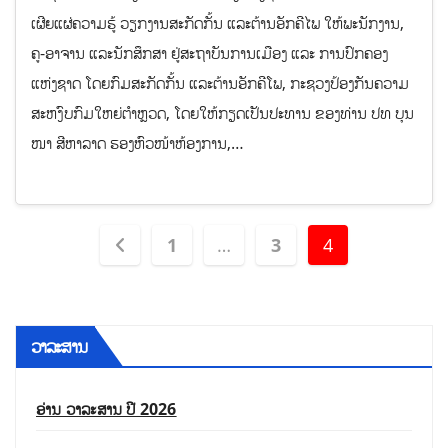
ເຜີຍແຜ່ຄວາມຮູ້ ວຽກງານສະກັດກັ້ນ ແລະຕ້ານອັກຄີໄພ ໃຫ້ພະນັກງານ,
ຄູ-ອາຈານ ແລະນັກສຶກສາ ຢູ່ສະຖາບັນການເມືອງ ແລະ ການປົກຄອງ
ແຫ່ງຊາດ ໂດຍກົມສະກັດກັ້ນ ແລະຕ້ານອັກຄີໂພ, ກະຊວງປ້ອງກັນຄວາມ
ສະຫງົບກົມໃຫຍ່ຕໍາຫຼວດ, ໂດຍໃຫ້ກຽດເປັນປະທານ ຂອງທ່ານ ປທ ບຸນ
ໜາ ສີຫາລາດ ຮອງຫົວໜ້າຫ້ອງການ,…
1
…
3
4
ວາລະສານ
ອ່ານ ວາລະສານ ປີ 2026