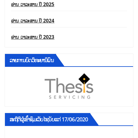
ອ່ານ ວາລະສານ ປີ 2025
ອ່ານ ວາລະສານ ປີ 2024
ອ່ານ ວາລະສານ ປີ 2023
ລາຍການບົດວິທະຍານິພົນ
ສະຖີຕິຜູ້ເຂົ້າຊົມເວັບໄຊນັບແຕ່ 17/06/2020