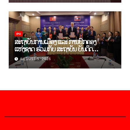
ເຂັ້ມແຂງ
ຂ່າວ
ສະຖາບັນການເມືອງ ແລະ ການປົກຄອງ
ແຫ່ງຊາດ ຮ່ວມກັບ ສະຖາບັນ ບັນດິດ
ວິທະຍາສາດສັງຄົມ ຫວຽດນາມ ເຊັນບົດບັນທຶກ
AUGUST 5, 2026
ການຮ່ວມມືທາງດ້ານວິທະຍາສາດ (2026-
2030)