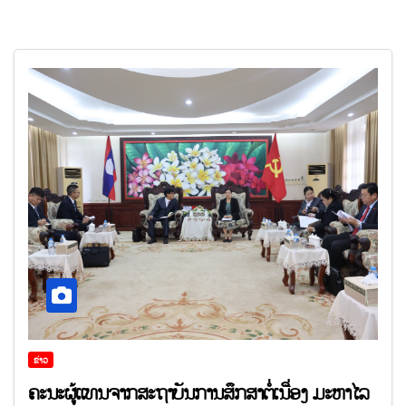
ຂ່າວ
ຄະນະຜູ້ແທນຈາກສະຖາບັນການສຶກສາຕໍ່ເນື່ອງ ມະຫາໄລ