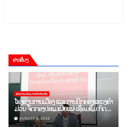
ຂ່າວອື່ນໆ
ຂ່າວການເມືອງ-ການປົກທ້ອງຖີນ
ໂຮງຮຽນການເມືອງ ແລະ ການປົກຄອງແຂວງຄຳ
ມ່ວນ ຈັດກອງປະຊຸມເຜີຍແຜ່-ເຊື່ອມຊຶມ ກົດ
ລະບຽບ ຂອງພັກປະຊາຊົນປະຕິວັດລາວ ສະໄໝ
AUGUST 8, 2026
ທີ XII.