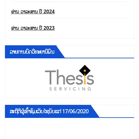
ອ່ານ ວາລະສານ ປີ 2024
ອ່ານ ວາລະສານ ປີ 2023
ລາຍການບົດວິທະຍານິພົນ
ສະຖີຕິຜູ້ເຂົ້າຊົມເວັບໄຊນັບແຕ່ 17/06/2020