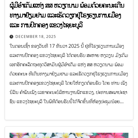
ຜູ້​ມີ​ອຳ​ເຕັມແຫ່ງ ​ສ​ສ​ ຫວຽດ​ນາມ ພ້ອມ​ດ້ວຍ​ຄະ​ນະເດີນ​
ທາງ​ມາ​ຢ້ຽມຢາມ​ ແລະ​ເຮັດ​ວຽກ​ຢູ່ໂຮງ​ຮຽນ​ການ​ເມືອງ
ແລະ ​ການ​ປົກ​ຄອງ ​ແຂວງ​ໄຊ​ຍະ​​ບູ​ລີ
DECEMBER 18, 2025
ໃນ​ຕອນ​ເຊົ້າ​ ຂອງວັນ​ທີ 17 ທັນ​ວາ ​2025 ນີ້ ​ຢູ່​ທີ່ໂຮງ​ຮຽນ​ການ​ເມືອງ ​
ແລະ​ການ​ປົກ​ຄອງ ​ແຂວງ​ໄຊ​ຍະ​ບູ​ລີ​ ໄດ້​ຕອນ​ຮັບ​ ສະ​ຫາຍ ຫງວຽນ ມິງ​ເຕິມ
ເອກ​ອັກ​ຄະ​ລັດ​ຖະ​ທູດ​ວິ​ສາ​ມັນ​ຜູ້​ມີ​ອຳ​ເຕັມ ແຫ່ງ​ ສ​ສ ​ຫວຽດ​ນາມ ພ້ອມ​
ດ້ວຍ​ຄະ​ນະ ທີ​ເດີນ​ທາງ​ມາ​ຢ້ຽມຢາມ​ ແລະ​ເຮັດ​ວຽກ​ຢູ່ໂຮງ​ຮຽນ​ການ​ເມືອງ
ແລະ​ການ​ປົກ​ຄອງ​ແຂວງ​ໄຊ​ຍະ​​ບູ​ລີ ໂດຍ​ໃຫ້​ກຽດ​ຕ້ອນ​ຮັບ ໂດຍ ​ທ່ານ ເພັງ​
ນິ​ລັນ ຄຳ​ພັນ​ເພັງ ເລ​ຂາຄະ​ນະ​ບໍ​ລິ​ຫານ​ງານ​ພັກແຂວງ, ປະ​ທານ​ສະ​ພາ​ປະ​ຊາ​
ຊົນ ​ແຂວງໄຊຍະບູລີ ໃນ​ພິ​ທີ​ຕ້ອນ​ຮັບ​ນີ້​ໄດ້​ຈັດ​ຂຶ້ນ​ທີ່​ຫ້ອງ​ປະ​ຊຸມ​ນ້ອຍ…