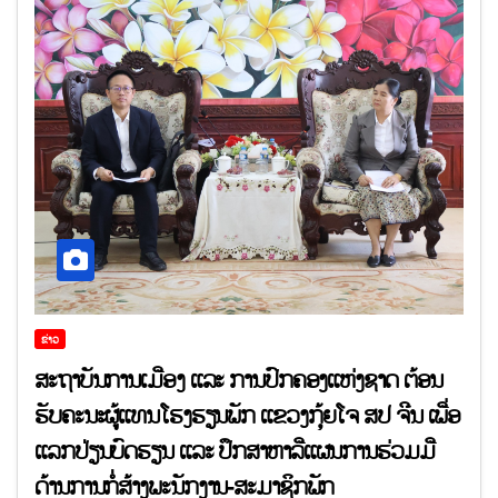
ຂ່າວ
ສະຖາບັນການເມືອງ ແລະ ການປົກຄອງແຫ່ງຊາດ ຕ້ອນ
ຮັບຄະນະຜູ້ແທນໂຮງຮຽນພັກ ແຂວງກຸ້ຍໂຈ ສປ ຈີນ ເພື່ອ
ແລກປ່ຽນບົດຮຽນ ແລະ ປຶກສາຫາລືແຜນການຮ່ວມມື
ດ້ານການກໍ່ສ້າງພະນັກງານ-ສະມາຊິກພັກ