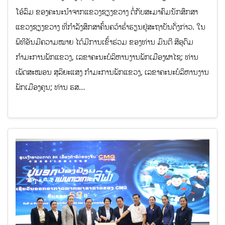
ໂອ້ລົມ ຂອງຄະນະນໍາຈາກແຂວງຊຽງຂວາງ ຕໍ່ກັບສະມາຄົມນັກສຶກສາ
ແຂວງຊຽງຂວາງ ທີ່ກຳລັງສຶກສາຄົ້ນຄວ້າຮໍ່າຮຽນຢູ່ສະຖາບັນດັ່ງກ່າວ. ໃນ
ພິທີອັນມີຄວາມໝາຍ ໄດ້ມີການເຂົ້າຮ່ວມ ຂອງທ່ານ ມົນຕີ ສີອຸດົມ
ກຳມະການພັກແຂວງ, ເລຂາຄະນະບໍລິຫານງານພັກເມືອງຜາໄຊ; ທ່ານ
ເພັດສະໝອນ ສຸລິຍະແສງ ກຳມະການພັກແຂວງ, ເລຂາຄະນະບໍລິຫານງານ
ພັກເມືອງຄູນ; ທ່ານ ຮສ…