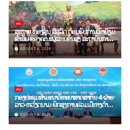
ຂ່າວ
ສະຫາຍ ທອງລຸນ ສີສຸລິດ ຕ້ອນຮັບການເຂົ້າຢ້ຽມ
ຂຳ່ນັບ ຂອງຄະນະຜູ້ແທນຂັ້ນສູງ ສະຖາບັນການ
ເມືອງແຫ່ງຊາດ ໂຮ່ຈີມິນ ແລະ ສະຖາບັນບັນດິດ
AUGUST 6, 2026
ວິທະຍາສາດສັງຄົມຫວຽດນາມ
ຂ່າວ
ກອງປະຊຸມສໍາມະນາວິທະຍາສາດສາກົນ 4 ຝ່າຍ
ລາວ-ຫວຽດນາມ ຍົກສູງການຮ່ວມມືທາງດ້ານ
ທິດສະດີ ແລະ ພຶດຕິກໍາ ລາວ-ຫວຽດນາມ ແນໃສ່
AUGUST 6, 2026
ສ້າງເສດຖະກິດເອກະລາດເປັນເຈົ້າຕົນເອງຢ່າງ
ເຂັ້ມແຂງ