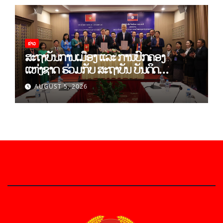
ຂ່າວ
ສະຖາບັນການເມືອງ ແລະ ການປົກຄອງ
ແຫ່ງຊາດ ຮ່ວມກັບ ສະຖາບັນ ບັນດິດ
ວິທະຍາສາດສັງຄົມ ຫວຽດນາມ ເຊັນບົດບັນທຶກ
AUGUST 5, 2026
ການຮ່ວມມືທາງດ້ານວິທະຍາສາດ (2026-
2030)