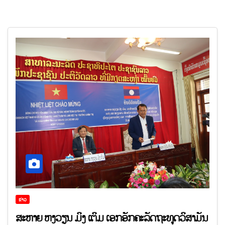
ຂ່າວ
ສະ​ຫາຍ ຫງວຽນ ມິງ ​ເຕິມ ເອກ​ອັກ​ຄະ​ລັດ​ຖະ​ທູດ​ວິ​ສາ​ມັນ​