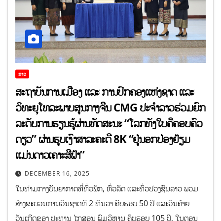
ຂ່າວ
ສະຖາບັນການເມືອງ ແລະ ການປົກຄອງແຫ່ງຊາດ ແລະ
ວິທະຍຸໂທລະພາບສູນກາງຈີນ CMG ປະຈຳລາວຮ່ວມຍົກ
ລະດັບການຮຽນຮູ້ຜ່ານທັດສະນະ “ໂລກທັງໃບຄືຄອບຄົວ
ດຽວ” ຜ່ານຮູບເງົາສາລະຄະດີ 8K “ຢູ່ນອກປ່ອງຢ້ຽມ
ແມ່ນດາວເຄາະສີຟ້າ”
DECEMBER 16, 2025
ໃນທ່າມກາງບັນຍາກາດທີ່ທົ່ວພັກ, ທົ່ວລັດ ແລະທົ່ວປວງຊົນລາວ ພວມ
ສ້າງຂະບວນການວັນຊາດທີ 2 ທັນວາ ຄົບຮອບ 50 ປີ ແລະວັນຄ້າຍ
ວັນເກີດຂອງ ປະທານ ໄກສອນ ພົມວິຫານ ຄົບຮອບ 105 ປີ, ໃນຕອນ