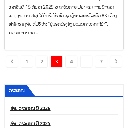
ແລງວັນທີ 15 ທັນວາ 2025 ສະຖາບັນການເມືອງ ແລະ ການປົກຄອງ
ແຫ່ງຊາດ (ສມປຊ) ໄດ້ຈັດພິທີຮັບຊົມຮູບເງົາສາລະຄະດີລະດັບ 8K ເລື່ອງ
ທຳອິດຂອງຈີນ ທີ່ມີຊື່ວ່າ: “ຢູ່ນອກປ່ອງຢ້ຽມແມ່ນດາວເຄາະສີຟ້າ”.
ກິດຈະກຳດັ່ງກ່າວ…
1
2
3
4
…
7
ວາລະສານ
ອ່ານ ວາລະສານ ປີ 2026
ອ່ານ ວາລະສານ ປີ 2025