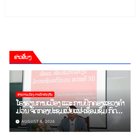
ຂ່າວອື່ນໆ
ຂ່າວການເມືອງ-ການປົກທ້ອງຖີນ
ໂຮງຮຽນການເມືອງ ແລະ ການປົກຄອງແຂວງຄຳ
ມ່ວນ ຈັດກອງປະຊຸມເຜີຍແຜ່-ເຊື່ອມຊຶມ ກົດ
ລະບຽບ ຂອງພັກປະຊາຊົນປະຕິວັດລາວ ສະໄໝ
AUGUST 8, 2026
ທີ XII.