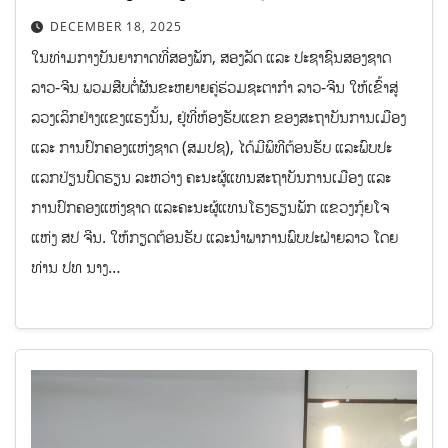
DECEMBER 18, 2025
ໃນທ່າມກາງບັນຍາກາດທີ່ສອງພັກ, ສອງລັດ ແລະ ປະຊາຊົນສອງຊາດ
ລາວ-ຈີນ ພວມສືບຕໍ່ຜັນຂະຫຍາຍຄູ່ຮ່ວມຊະຕາກຳ ລາວ-ຈີນ ໃຫ້ເຂົ້າສູ່
ລວງເລິກຢ່າງແຂງແຮງນັ້ນ, ຢູ່ທີ່ຫ້ອງຮັບແຂກ ຂອງສະຖາບັນການເມືອງ
ແລະ ການປົກຄອງແຫ່ງຊາດ (ສມປຊ), ໄດ້ມີພິທີຕ້ອນຮັບ ແລະພົບປະ
ແລກປ່ຽນບົດຮຽນ ລະຫວ່າງ ຄະນະຜູ້ແທນສະຖາບັນການເມືອງ ແລະ
ການປົກຄອງແຫ່ງຊາດ ແລະຄະນະຜູ້ແທນໂຮງຮຽນພັກ ແຂວງກຸ້ຍໂຈ
ແຫ່ງ ສປ ຈີນ. ໃຫ້ກຽດຕ້ອນຮັບ ແລະນຳພາການພົບປະຝ່າຍລາວ ໂດຍ
ທ່ານ ປທ ນາງ…