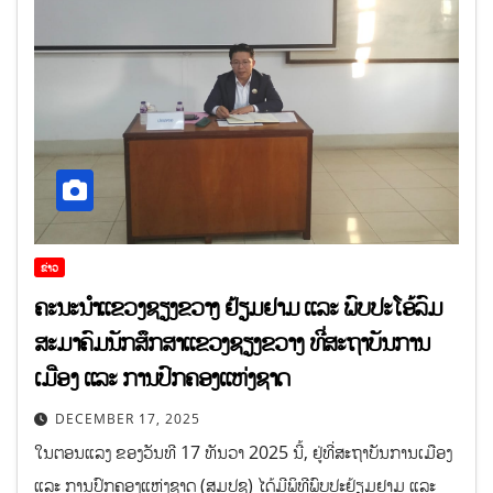
ຂ່າວ
ຄະນະນໍາແຂວງຊຽງຂວາງ ຢ້ຽມຢາມ ແລະ ພົບປະໂອ້ລົມ
ສະມາຄົມນັກສຶກສາແຂວງຊຽງຂວາງ ທີ່ສະຖາບັນການ
ເມືອງ ແລະ ການປົກຄອງແຫ່ງຊາດ
DECEMBER 17, 2025
ໃນຕອນແລງ ຂອງວັນທີ 17 ທັນວາ 2025 ນີ້, ຢູ່ທີ່ສະຖາບັນການເມືອງ
ແລະ ການປົກຄອງແຫ່ງຊາດ (ສມປຊ) ໄດ້ມີພິທີພົບປະຢ້ຽມຢາມ ແລະ